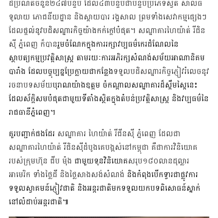
ដ៏ប្រណីតចំនួន២៤៧បន្ទប់ ដែល​៤៣​បន្ទប់ជាបន្ទប់ប្រភេទស្វីត សាលធំ
ទូលាយ ភោជនីយដ្ឋាន និង​ស្កាយបារ រង្គសាល ព្រមទាំងសេវាកម្មផ្សេងៗ
ដែល
សណ្ឋាគារហៃយ៉ាត់ រីជិន
ផ្ដល់នូវបដិសណ្ឋារកិច្ចយ៉ាងកក់ក្តៅបំផុត។
ស៊ី ភ្នំពេញ ក៏​បាន​
រួមចំណែកក្នុងការរក្សាវប្បធម៌កេរ​ដំណែល​នៃ
ស្ថាបត្យកម្មប្រវត្តិសាស្រ្ត តាមរយៈការអភិរក្សសំណង់សម័យអាណានិគម
បារាំង ដែលបច្ចុប្បន្នប្រែក្លាយជាកន្លែង
ទទួលបដិសណ្ឋារកិច្ចភ្ញៀវរំលេច​នូវ
រចនាបទសម័យ
បុរាណយ៉ាង​ឧត្តម ចំកណ្តាលសណ្ឋាគារដ៏ស្កឹមស្កៃនេះ ​
ដែល
ស័ក្ដិសមបំផុត
ជាមួយទីតាំងស្ថិត​ក្នុងតំបន់ប្រវត្តិសាស្ដ្រ និង​វប្បធម៌​នៃ​
រាជធានី​ភ្នំពេញ។
គួរបញ្ជាក់ផងដែរ​
សណ្ឋាគារ ហៃយ៉ាត់ រីជីនស៊ី ភ្នំពេញ ដែលជា
សណ្ឋាគារហៃយ៉ាត់ រីជិនស៊ីដំបូងគេបង្អស់នៅកម្ពុជា គឺជាការវិនិយោគ
របស់ក្រុមហ៊ុន ជីប ម៉ុង
​ ជាមួយទុនវិនិយោគ​
សរុ​ប​១៨០លាន​ដុល្លារ​
អាមេរិក​ ទាំង​ថ្លៃ​ដី​ និង​ថ្លៃសាងសង់សំណង់​
និងកំពុងបើកទ្វារជាផ្លូវការ
ទទួលស្វាគមន៍ភ្ញៀវជាតិ និង​អន្តរជាតិ​មកទទួលយកបទពិសោធន៍​ស្នាក់​
នៅលំដាប់អន្តរជាតិ​​៕