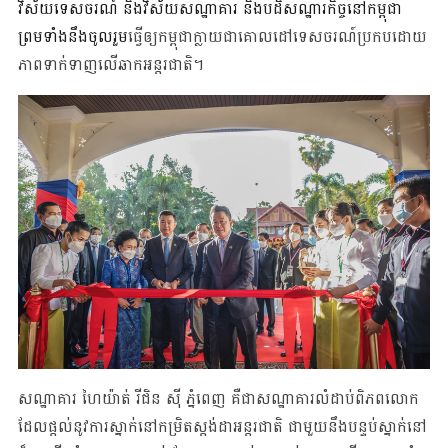
វិស័យ​ទេសចរណ៍ និងវិស័យសណ្ឋាគារ និង​បដិសណ្ឋារកិច្ចនៅកម្ពុជា
ព្រមទាំងនឹងចូលរួម
ធ្វើឲ្យកម្ពុជាក្លាយជាគោលដៅទេសចរណ៍ប្រកបដោយ
ភាពទាក់ទាញលើឆាកអន្តរជាតិ។
សណ្ឋាគារ ហៃយ៉ាត់ រីជិន ស៊ី ភ្នំពេញ គឺជាសណ្ឋាគារលំដាប់ពិភពលោក
ដែលផ្ដល់នូវការស្នាក់នៅកម្រិតស្ដង់ដាអន្តរជាតិ ជាមួយនឹងបន្ទប់ស្នាក់នៅ