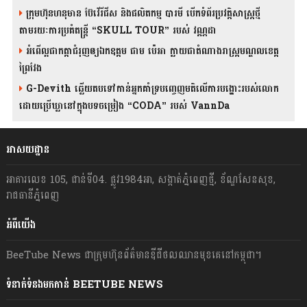
ក្រុមហ៊ុនហនុមាន ប៊ែវើរីជីស និង​ផលិតកម្ម បារមី​ បើកទំព័រប្រវត្តិសាស្ត្រថ្មី
តាមរយៈការប្រគំតន្រ្តី “SKULL TOUR” របស់ វណ្ណដា
អំពើល្អជាកត្តាជំរុញឲ្យឯកឧត្តម ជាម ប៉េអា ក្លាយជាតំណាងរាស្ត្រមណ្ឌលខេត្ត
ព្រៃវែង
G-Devith ឆ្លើយតបទៅកាន់អ្នកគាំទ្របញ្ចេញមតិលើការបង្ហោះរបស់លោក
ដោយប្រើឃ្លានៅក្នុងបទចម្រៀង “CODA” រ​​​បស់ VannDa
អាសយដ្ឋាន
អាគារលេខ 105, ជាន់ទី04. ផ្លូវ1984អា, សង្កាត់ភ្នំពេញថ្មី, ខ័ណ្ឌសែនសុខ,
រាជធានីភ្នំពេញ
អំពីយើង
BeeTube News ជា​ក្រុមហ៊ុន​ព័ត៌មាន​ឌីជីថលឈាន​មុខ​គេ​នៅ​កម្ពុជា។
ទំនាក់ទំនងមកកាន់ BEETUBE NEWS