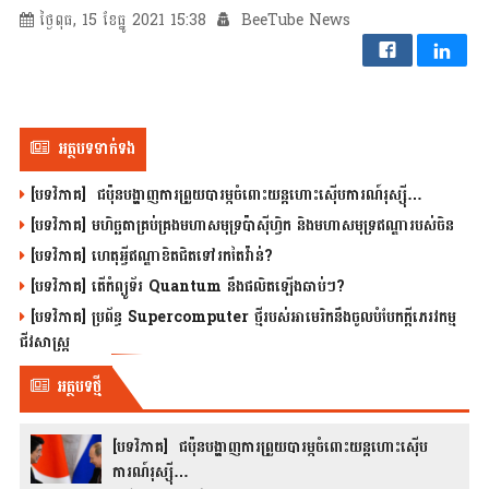
ថ្ងៃពុធ, 15 ខែធ្នូ 2021 15:38
BeeTube News
អត្ថបទទាក់ទង
[បទវិភាគ] ជប៉ុនបង្ហាញការព្រួយបារម្ភចំពោះយន្តហោះស៊ើបការណ៍រុស្ស៊ី…
[បទវិភាគ] មហិច្ឆតាគ្រប់គ្រងមហាសមុទ្រប៉ាស៊ីហ្វិក និងមហាសមុទ្រឥណ្ឌារបស់ចិន
[បទវិភាគ] ហេតុអ្វីឥណ្ឌាខិតជិតទៅរកតៃវ៉ាន់?
[បទវិភាគ] តើកំព្យូទ័រ Quantum នឹងផលិតឡើងឆាប់ៗ?
[បទវិភាគ] ប្រព័ន្ធ Supercomputer ថ្មីរបស់អាមេរិកនឹងចូលបំបែកក្តីភេរវកម្ម
ជីវសាស្រ្ត
អត្ថបទថ្មី
[បទវិភាគ] ជប៉ុនបង្ហាញការព្រួយបារម្ភចំពោះយន្តហោះស៊ើប
ការណ៍រុស្ស៊ី…