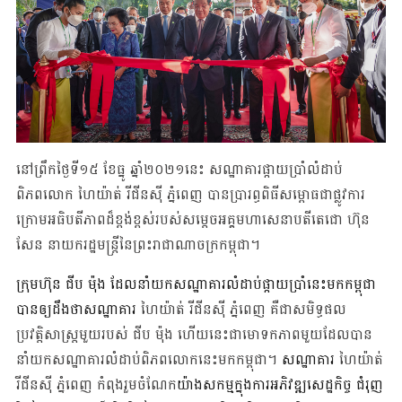
នៅព្រឹកថ្ងៃទី១៥ ខែធ្នូ ឆ្នាំ២០២១នេះ សណ្ឋាគារ​ផ្កាយប្រាំ​លំដាប់
ពិភពលោក​ ហៃយ៉ាត់ រីជីនស៊ី ភ្នំពេញ បានប្រារព្ធពិធីសម្ពោធជាផ្លូវការ
ក្រោមអធិបតីភាពដ៏ខ្ពង់ខ្ពស់របស់សម្ដេចអគ្គមហាសេនាបតីតេជោ ហ៊ុន
សែន នាយករដ្ឋ​មន្ដ្រី​នៃ​ព្រះ​រាជាណាចក្រ​កម្ពុជា។
ក្រុមហ៊ុន ជីប ម៉ុង ដែល​នាំយកសណ្ឋាគារលំដាប់ផ្កាយប្រាំនេះមកកម្ពុជា
បានឲ្យដឹងថាសណ្ឋាគារ
ហៃយ៉ាត់ រីជីនស៊ី ភ្នំពេញ គឺជាសមិទ្ធផល
ប្រវត្តិសាស្ត្រមួយរបស់ ជីប ម៉ុង ហើយនេះជាមោទកភាពមួយដែលបាន
នាំយក​សណ្ឋាគារ​លំដាប់ពិភពលោក​នេះ​មកកម្ពុជា។
សណ្ឋាគារ
ហៃយ៉ាត់
រីជីនស៊ី ភ្នំពេញ កំពុង​រួមចំណែក
យ៉ាងសកម្មក្នុង​ការអភិវឌ្ឍ​​សេដ្ឋកិច្ច ជំរុញ​​