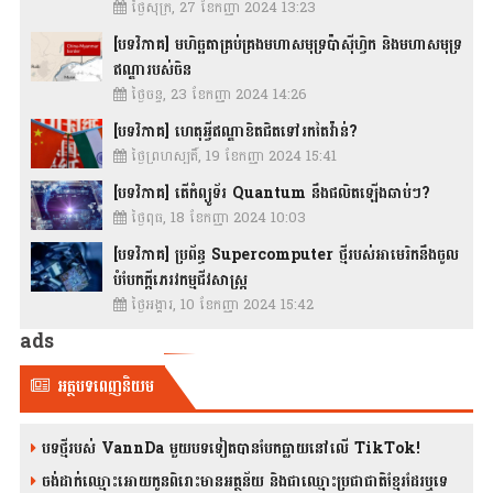
ថ្ងៃសុក្រ, 27 ខែកញ្ញា 2024 13:23
[បទវិភាគ] មហិច្ឆតាគ្រប់គ្រងមហាសមុទ្រប៉ាស៊ីហ្វិក និងមហាសមុទ្រ
ឥណ្ឌារបស់ចិន
ថ្ងៃចន្ទ, 23 ខែកញ្ញា 2024 14:26
[បទវិភាគ] ហេតុអ្វីឥណ្ឌាខិតជិតទៅរកតៃវ៉ាន់?
ថ្ងៃព្រហស្បតិ៍, 19 ខែកញ្ញា 2024 15:41
[បទវិភាគ] តើកំព្យូទ័រ Quantum នឹងផលិតឡើងឆាប់ៗ?
ថ្ងៃពុធ, 18 ខែកញ្ញា 2024 10:03
[បទវិភាគ] ប្រព័ន្ធ Supercomputer ថ្មីរបស់អាមេរិកនឹងចូល
បំបែកក្តីភេរវកម្មជីវសាស្រ្ត
ថ្ងៃអង្គារ, 10 ខែកញ្ញា 2024 15:42
ads
អត្ថបទពេញនិយម
បទថ្មីរបស់ VannDa មួយបទទៀតបានបែកធ្លាយនៅលើ TikTok!
ចង់ដាក់ឈ្មោះអោយកូនពិរោះមានអត្ថន័យ និងជាឈ្មោះប្រជាជាតិខ្មែរដែរឬទេ