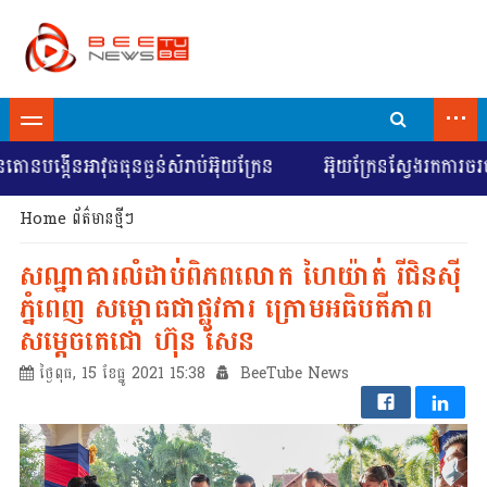
...
ាវុធធុនធ្ងន់សំរាប់អ៊ុយក្រែន
អ៊ុយក្រែនស្វែងរកការចរចាដើម្បីជ
Home
ព័ត៌មានថ្មីៗ
សណ្ឋាគារលំដាប់ពិភពលោក ហៃយ៉ាត់ រីជិនស៊ី
ភ្នំពេញ សម្ពោធជាផ្លូវការ ក្រោមអធិបតីភាព
សម្ដេចតេជោ ហ៊ុន សែន
ថ្ងៃពុធ, 15 ខែធ្នូ 2021 15:38
BeeTube News