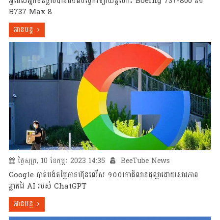
អ្វីដែលអ្នកមិនធ្លាប់បានដឹងពីបច្ចេកវិទ្យាយន្តហោះ Boeing 737-800 និង
B737 Max 8
អានបន្ត
ថ្ងៃសុក្រ, 10 ខែកុម្ភៈ 2023 14:35
BeeTube News
Google បាត់បង់តម្លៃភាគហ៊ុនលើស ១០០កោដិលានដុល្លាដោយសារភាព
ឆ្លាតវៃ AI របស់ ChatGPT
អានបន្ត