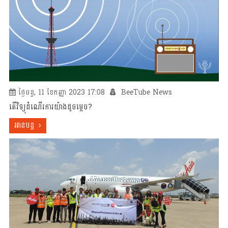
ថ្ងៃចន្ទ, 11 ខែកញ្ញា 2023 17:08
BeeTube News
តើវិទ្យុដំណើរការយ៉ាងដូចម្តេច?
អានបន្ត