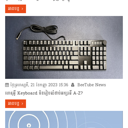
អានបន្ត
ថ្ងៃព្រហស្បតិ៍, 21 ខែកញ្ញា 2023 15:36
BeeTube News
ហេតុអ្វី Keyboard មិនរៀបលំដាប់អក្សរពី A-Z?
អានបន្ត