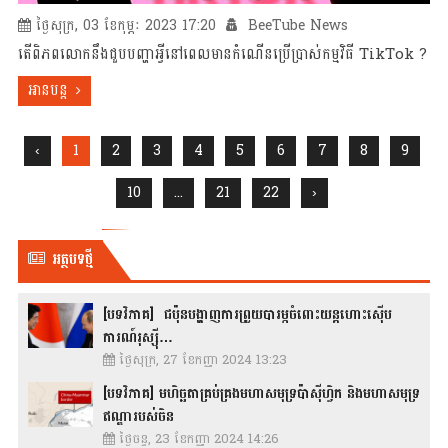
ថ្ងៃសុក្រ, 03 ខែកុម្ភៈ 2023 17:20
BeeTube News
តើពិភពលោកនឹងជួបបញ្ហាអ្វីនៅពេលមានកំណើនប្រើប្រាស់កម្មវិធី TikTok ?
អានបន្ត
‹
1
2
3
4
5
6
7
8
9
10
...
21
22
›
អត្ថបទថ្មី
[បទវិភាគ] ជប៉ុនបង្ហាញការព្រួយបារម្ភចំពោះយន្តហោះស៊ើប
ការណ៍រុស្ស៊ី…
ថ្ងៃសុក្រ, 27 ខែកញ្ញា 2024 13:23
[បទវិភាគ] មហិច្ឆតាគ្រប់គ្រងមហាសមុទ្រប៉ាស៊ីហ្វិក និងមហាសមុទ្រ
ឥណ្ឌារបស់ចិន
ថ្ងៃចន្ទ, 23 ខែកញ្ញា 2024 14:26