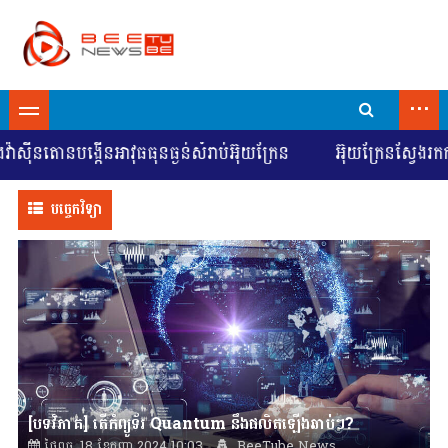
...
តោនបង្កើនអាវុធធុនធ្ងន់សំរាប់អ៊ុយក្រែន
អ៊ុយក្រែនស្វែងរកការចរច
បច្ចេកវិទ្យា
[បទវិភាគ] តើកំព្យូទ័រ Quantum នឹងផលិតឡើងឆាប់ៗ?
ថ្ងៃពុធ, 18 ខែកញ្ញា 2024 10:03
BeeTube News