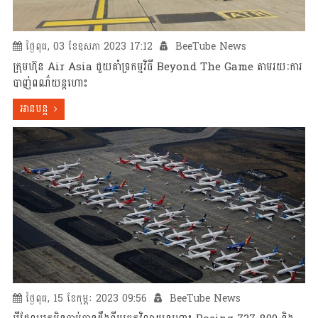
ថ្ងៃពុធ, 03 ខែឧសភា 2023 17:12
BeeTube News
ក្រុមហ៊ុន Air Asia ជួយគាំទ្រកម្មវិធី Beyond The Game តាមរយៈការ
បាញ់ពណ៌យន្តហោះ
អានបន្ត
ថ្ងៃពុធ, 15 ខែកុម្ភៈ 2023 09:56
BeeTube News