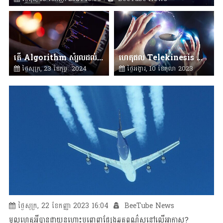
តើ Algorithm សំរួលដល់ការរស់នៅប្រចាំថ្ងៃដូចម្តេចខ្លះ?
ហេតុផល Telekinesis ជារឿងក្លែងក្លាយ!
ថ្ងៃសុក្រ, 23 ខែកុម្ភៈ 2024
ថ្ងៃអង្គារ, 10 ខែតុលា 2023
14:08
BeeTube News
17:01
BeeTube News
ថ្ងៃសុក្រ, 22 ខែកញ្ញា 2023 16:04
BeeTube News
មូលហេតុអ្វីបានជាយន្តហោះបញ្ចេញផ្សែងឆ្នូតពណ៌សនៅលើអាកាស?