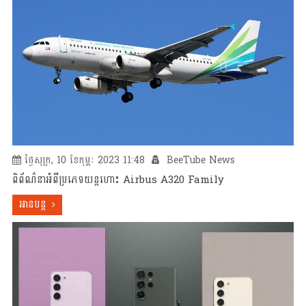
ថ្ងៃសុក្រ, 10 ខែកុម្ភៈ 2023 11:48
BeeTube News
ពិព័ណ៌នាអំពីប្រភេទយន្តហោះ Airbus A320​ Family
អានបន្ត