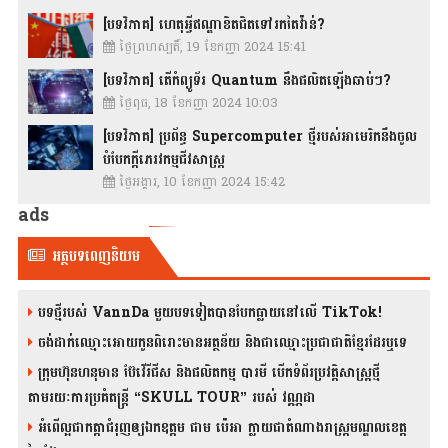
[បទវិភាគ] ហេតុអ្វីឥណ្ឌាខិតជិតទៅរកតៃវ៉ាន់?
ថ្ងៃព្រហស្បតិ៍, 19 ខែកញ្ញា 2024 15:41
[បទវិភាគ] តើកំព្យូទ័រ Quantum នឹងផលិតឡើងឆាប់ៗ?
ថ្ងៃពុធ, 18 ខែកញ្ញា 2024 10:03
[បទវិភាគ] ប្រព័ន្ធ Supercomputer ថ្មីរបស់អាមេរិកនឹងចូល
បំបែកក្តីភេរវកម្មជីវសាស្រ្ត
ថ្ងៃអង្គារ, 10 ខែកញ្ញា 2024 15:42
ads
អត្ថបទពេញនិយម
បទថ្មីរបស់ VannDa មួយបទទៀតបានបែកធ្លាយនៅលើ TikTok!
ចង់ដាក់ឈ្មោះអោយកូនពិរោះមានអត្ថន័យ និងជាឈ្មោះប្រជាជាតិខ្មែរដែរឬទេ
ក្រុមហ៊ុនហនុមាន ប៊ែវើរីជីស និង​ផលិតកម្ម បារមី​ បើកទំព័រប្រវត្តិសាស្ត្រថ្មី
តាមរយៈការប្រគំតន្រ្តី “SKULL TOUR” របស់ វណ្ណដា
អំពើល្អជាកត្តាជំរុញឲ្យឯកឧត្តម ជាម ប៉េអា ក្លាយជាតំណាងរាស្ត្រមណ្ឌលខេត្ត