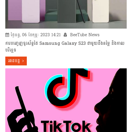
ថ្ងៃចន្ទ, 06 ខែកុម្ភៈ 2023 14:21
BeeTube News
ការបញ្ចេញទូរស័ព្ទដៃ Samsung Galaxy S23 ជាមួយនឹងតម្លៃ និងកាល
បរិច្ឆេទ
អានបន្ត