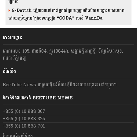
ព្រៃវែង
G-Devith ឆ្លើយតបទៅកាន់អ្នកគាំទ្របញ្ចេញមតិលើការបង្ហោះរបស់លោក
ដោយប្រើឃ្លានៅក្នុងបទចម្រៀង “CODA” រ​​​បស់ VannDa
អាសយដ្ឋាន
អាគារលេខ 105, ជាន់ទី04. ផ្លូវ1984អា, សង្កាត់ភ្នំពេញថ្មី, ខ័ណ្ឌសែនសុខ,
រាជធានីភ្នំពេញ
អំពីយើង
BeeTube News ជា​ក្រុមហ៊ុន​ព័ត៌មាន​ឌីជីថលឈាន​មុខ​គេ​នៅ​កម្ពុជា។
ទំនាក់ទំនងមកកាន់ BEETUBE NEWS
+855 (0) 10 888 367
+855 (0) 10 888 326
+855 (0) 10 888 701
បែបបទទំនាក់ទំនង