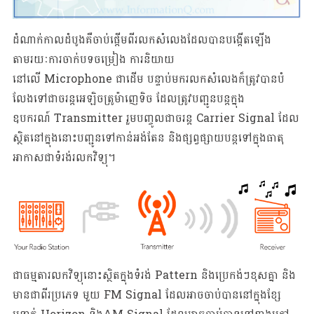
ដំណាក់កាលដំបូងគឺចាប់ផ្តើមពីរលកសំលេងដែលបានបង្កើតឡើង
តាមរយៈការចាក់បទចម្រៀង ការនិយាយ
នៅលើ Microphone ជាដើម បន្ទាប់មករលកសំលេងក៏ត្រូវបានបំ
លែងទៅជាចរន្តអេឡិចត្រូម៉ាញេទិច ដែលត្រូវបញ្ជូនបន្តក្នុង
ឧបករណ៍ Transmitter រួមបញ្ចូលជាចរន្ត Carrier Signal ដែល
ស្ថិតនៅក្នុងនោះបញ្ជូនទៅកាន់អង់តែន និងផ្សព្វផ្សាយបន្តទៅក្នុងធាតុ
អាកាសជាទំរង់រលកវិទ្យុ។
ជាធម្មតារលកវិទ្យុនោះស្ថិតក្នុងទំរង់ Pattern និងប្រេកង់ៗខុសគ្នា និង
មានជាពីរប្រភេទ មួយ FM Signal ដែលអាចចាប់បាននៅក្នុងខ្សែ