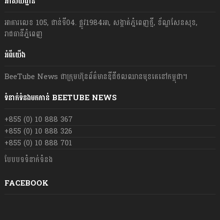
អាសយដ្ឋាន
អាគារលេខ 105, ជាន់ទី04. ផ្លូវ1984អា, សង្កាត់ភ្នំពេញថ្មី, ខ័ណ្ឌសែនសុខ,
រាជធានីភ្នំពេញ
អំពីយើង
BeeTube News ជា​ក្រុមហ៊ុន​ព័ត៌មាន​ឌីជីថលឈាន​មុខ​គេ​នៅ​កម្ពុជា។
ទំនាក់ទំនងមកកាន់ BEETUBE NEWS
+855 (0) 10 888 367
+855 (0) 10 888 326
+855 (0) 10 888 701
បែបបទទំនាក់ទំនង
FACEBOOK