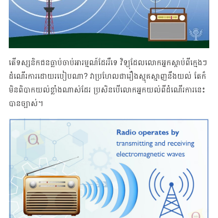
តើទស្សនិកជនធ្លាប់ចាប់អារម្មណ៍ដែររឺទេ វិទ្យុដែលលោកអ្នកស្តាប់ពីក្មេងៗ
ដំណើរការដោយរបៀបណា? វាប្រហែលជារឿងស្មុគស្មាញនឹងយល់ តែក៏
មិនពិបាកយល់ខ្លាំងណាស់ដែរ ប្រសិនបើលោកអ្នកយល់ពីដំណើរការនេះ
បានច្បាស់។