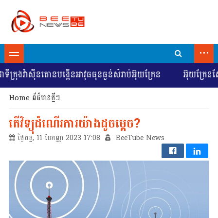
...
ក្រុងវ៉ាស៊ីនតោនបង្កើនអាវុធធុនធ្ងន់សំរាប់អ៊ុយក្រែន
អ៊ុយក្រែនស្វ
Home
ព័ត៌មានថ្មីៗ
តើវិទ្យុដំណើរការយ៉ាងដូចម្តេច?
ថ្ងៃចន្ទ, 11 ខែកញ្ញា 2023 17:08
BeeTube News