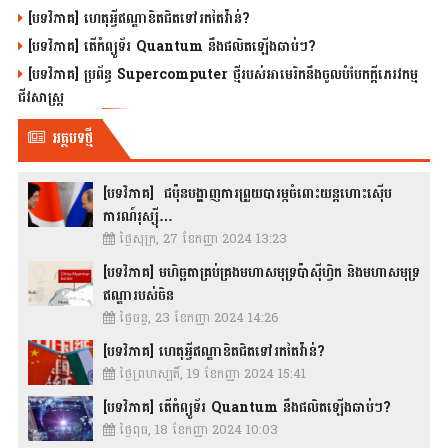
[បទវិភាគ] ហេតុអ្វីឥណ្ឌាខិតជិតទៅរកតៃវ៉ាន់?
[បទវិភាគ] តើកំព្យូទ័រ Quantum នឹងផលិតឡើងឆាប់ៗ?
[បទវិភាគ] ប្រព័ន្ធ Supercomputer ថ្មីរបស់អាមេរិកនឹងចូលបំបែកក្តីភេរវកម្ម
ជីវសាស្រ្ត
អត្ថបទថ្មី
[បទវិភាគ] ជប៉ុនបង្ហាញការព្រួយបារម្ភចំពោះយន្តហោះស៊ើប
ការណ៍រុស្ស៊ី…
ថ្ងៃសុក្រ, 27 ខែកញ្ញា 2024 13:23
[បទវិភាគ] មហិច្ឆតាគ្រប់គ្រងមហាសមុទ្រប៉ាស៊ីហ្វិក និងមហាសមុទ្រ
ឥណ្ឌារបស់ចិន
ថ្ងៃចន្ទ, 23 ខែកញ្ញា 2024 14:26
[បទវិភាគ] ហេតុអ្វីឥណ្ឌាខិតជិតទៅរកតៃវ៉ាន់?
ថ្ងៃព្រហស្បតិ៍, 19 ខែកញ្ញា 2024 15:41
[បទវិភាគ] តើកំព្យូទ័រ Quantum នឹងផលិតឡើងឆាប់ៗ?
ថ្ងៃពុធ, 18 ខែកញ្ញា 2024 10:03