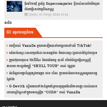
[បទវិភាគ] ប្រព័ន្ធ Supercomputer ថ្មីរបស់អាមេរិកនឹងចូល
បំបែកក្តីភេរវកម្មជីវសាស្រ្ត
ថ្ងៃអង្គារ, 10 ខែកញ្ញា 2024 15:42
ads
អត្ថបទពេញនិយម
បទថ្មីរបស់ VannDa មួយបទទៀតបានបែកធ្លាយនៅលើ TikTok!
ចង់ដាក់ឈ្មោះអោយកូនពិរោះមានអត្ថន័យ និងជាឈ្មោះប្រជាជាតិខ្មែរដែរឬទេ
ក្រុមហ៊ុនហនុមាន ប៊ែវើរីជីស និង​ផលិតកម្ម បារមី​ បើកទំព័រប្រវត្តិសាស្ត្រថ្មី
តាមរយៈការប្រគំតន្រ្តី “SKULL TOUR” របស់ វណ្ណដា
អំពើល្អជាកត្តាជំរុញឲ្យឯកឧត្តម ជាម ប៉េអា ក្លាយជាតំណាងរាស្ត្រមណ្ឌលខេត្ត
ព្រៃវែង
G-Devith ឆ្លើយតបទៅកាន់អ្នកគាំទ្របញ្ចេញមតិលើការបង្ហោះរបស់លោក
ដោយប្រើឃ្លានៅក្នុងបទចម្រៀង “CODA” រ​​​បស់ VannDa