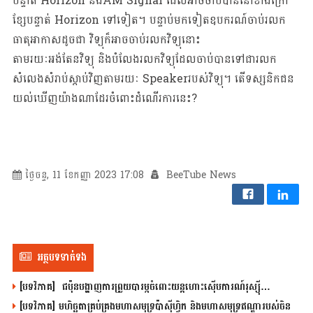
បន្ទាត់ Horizon និងAM Signal ដែលអាចចាប់បាននៅខាងក្រៅ
ខ្សែបន្ទាត់ Horizon ទៅទៀត។ បន្ទាប់មកទៀតឧបករណ៍ចាប់រលក
ធាតុអាកាសដូចជា វិទ្យុក៏អាចចាប់រលកវិទ្យុនោះ
តាមរយៈអង់តែនវិទ្យុ និងបំលែងរលកវិទ្យុដែលចាប់បានទៅជារលក
សំលេងសំរាប់ស្តាប់វិញតាមរយៈ Speakerរបស់វិទ្យុ។ តើទស្សនិកជន
យល់ឃើញយ៉ាងណាដែរចំពោះដំណើរការនេះ?
ថ្ងៃចន្ទ, 11 ខែកញ្ញា 2023 17:08
BeeTube News
អត្ថបទទាក់ទង
[បទវិភាគ] ជប៉ុនបង្ហាញការព្រួយបារម្ភចំពោះយន្តហោះស៊ើបការណ៍រុស្ស៊ី…
[បទវិភាគ] មហិច្ឆតាគ្រប់គ្រងមហាសមុទ្រប៉ាស៊ីហ្វិក និងមហាសមុទ្រឥណ្ឌារបស់ចិន