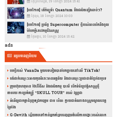
ថ្ងៃព្រហស្បតិ៍, 19 ខែកញ្ញា 2024 15:41
[បទវិភាគ] តើកំព្យូទ័រ Quantum នឹងផលិតឡើងឆាប់ៗ?
ថ្ងៃពុធ, 18 ខែកញ្ញា 2024 10:03
[បទវិភាគ] ប្រព័ន្ធ Supercomputer ថ្មីរបស់អាមេរិកនឹងចូល
បំបែកក្តីភេរវកម្មជីវសាស្រ្ត
ថ្ងៃអង្គារ, 10 ខែកញ្ញា 2024 15:42
ads
អត្ថបទពេញនិយម
បទថ្មីរបស់ VannDa មួយបទទៀតបានបែកធ្លាយនៅលើ TikTok!
ចង់ដាក់ឈ្មោះអោយកូនពិរោះមានអត្ថន័យ និងជាឈ្មោះប្រជាជាតិខ្មែរដែរឬទេ
ក្រុមហ៊ុនហនុមាន ប៊ែវើរីជីស និង​ផលិតកម្ម បារមី​ បើកទំព័រប្រវត្តិសាស្ត្រថ្មី
តាមរយៈការប្រគំតន្រ្តី “SKULL TOUR” របស់ វណ្ណដា
អំពើល្អជាកត្តាជំរុញឲ្យឯកឧត្តម ជាម ប៉េអា ក្លាយជាតំណាងរាស្ត្រមណ្ឌលខេត្ត
ព្រៃវែង
G-Devith ឆ្លើយតបទៅកាន់អ្នកគាំទ្របញ្ចេញមតិលើការបង្ហោះរបស់លោក