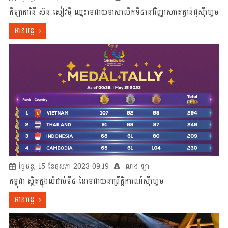
កីឡាការិនី ស៊ន សៀវម៉ី ឈ្នះមេដាយមាសលើកទី៤នៅវិញ្ញាសាតេក្វាន់ដូស៊ីហ្គេម
អានបន្ត
ថ្ងៃចន្ទ, 15 ខែឧសភា 2023 09:19
លាង ឡា
កម្ពុជា ស្ថិតក្នុងលំដាប់ទី៤ នៃមេដាយនាព្រឹត្តិការណ៍ស៊ីហ្គេម
អានបន្ត