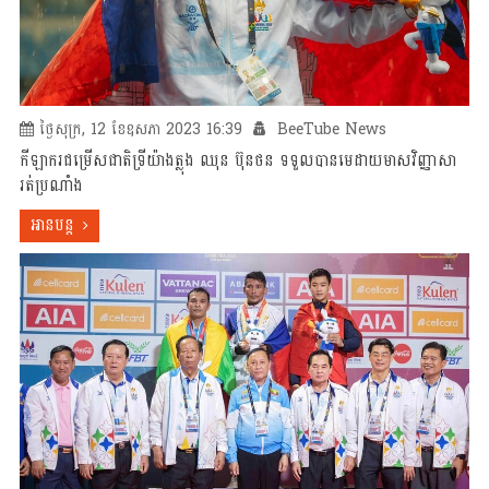
ថ្ងៃសុក្រ, 12 ខែឧសភា 2023 16:39
BeeTube News
កីឡាករជម្រើសជាតិទ្រីយ៉ាងត្លុង ឈុន ប៊ុនថន ទទួលបានមេដាយមាសវិញ្ញាសា
រត់ប្រណាំង
អានបន្ត