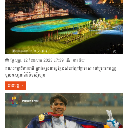
ថ្ងៃសុក្រ, 12 ខែឧសភា 2023 17:39
មានជ័យ
គណៈកម្មាធិការជាតិ​ ប្រាប់​ឲ្យ​​ពលរដ្ឋ​ខ្មែរ​រស់​នៅ​ក្រៅប្រទេស​​ ទៅប្តូរយកបណ្ណ​​
ចូល​ទស្សនា​ពិធីបិទ​ស៊ីហ្គេម​
អានបន្ត