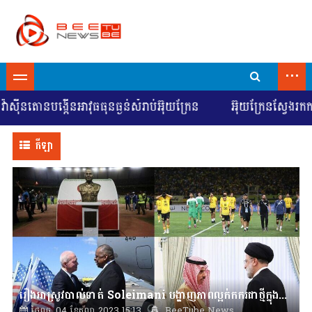
...
តោនបង្កើនអាវុធធុនធ្ងន់សំរាប់អ៊ុយក្រែន
អ៊ុយក្រែនស្វែងរកការចរច
កីឡា
រឿងអាស្រូវបាល់ទាត់ Soleimani បង្ហាញភាពល្អក់កករជាថ្មីក្នុងសម្ព័ន្ធភាព,អ៊ីរ៉ង់ចង់លុបចោលទិដ្ឋាការជាមួយអារ៉ាប៊ីសាអូឌីត ខណៈ
ថ្ងៃពុធ, 04 ខែតុលា 2023 15:13
BeeTube News