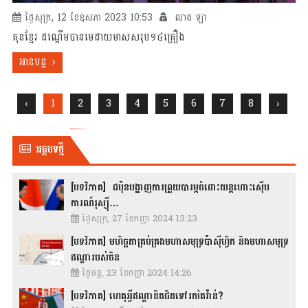
ថ្ងៃសុក្រ, 12 ខែឧសភា 2023 10:53
លាង ឡា
គុនខ្មែរ ដណ្ដើមបានមេដាយមាសសរុប១៤គ្រឿង
អានបន្ត
‹
1
2
3
4
5
6
7
8
›
អត្ថបទថ្មី
[បទវិភាគ] ជប៉ុនបង្ហាញការព្រួយបារម្ភចំពោះយន្តហោះស៊ើប
ការណ៍រុស្ស៊ី…
ថ្ងៃសុក្រ, 27 ខែកញ្ញា 2024 13:23
[បទវិភាគ] មហិច្ឆតាគ្រប់គ្រងមហាសមុទ្រប៉ាស៊ីហ្វិក និងមហាសមុទ្រ
ឥណ្ឌារបស់ចិន
ថ្ងៃចន្ទ, 23 ខែកញ្ញា 2024 14:26
[បទវិភាគ] ហេតុអ្វីឥណ្ឌាខិតជិតទៅរកតៃវ៉ាន់?