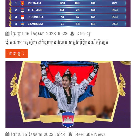
ថ្ងៃអង្គារ, 16 ខែឧសភា 2023 10:23
លាង ឡា
វៀតណាម បន្តស្ថិតនៅកំពូលតារាងមេដាយក្នុងព្រឹតិ្តការណ៍ស៊ីហ្គេម
អានបន្ត
ថ្ងៃចន្ទ, 15 ខែឧសភា 2023 15:44
BeeTube News