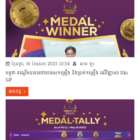
ថ្ងៃអង្គារ, 16 ខែឧសភា 2023 13:34
លាង ឡា
កម្ពុជា ដណ្ដើមបានមេដាយមាស១គ្រឿង និងប្រាក់១គ្រឿង លើវិញ្ញាសា Ski
GP
អានបន្ត