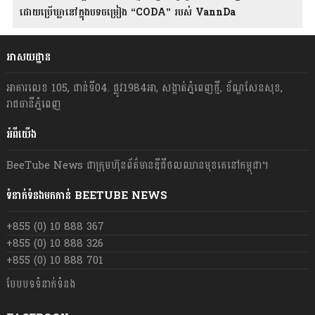
ដោយប្រើឃ្លានៅក្នុងបទចម្រៀង “CODA” រ​​​បស់ VannDa
អាសយដ្ឋាន
អាគារលេខ 105, ជាន់ទី04. ផ្លូវ1984អា, សង្កាត់ភ្នំពេញថ្មី, ខ័ណ្ឌសែនសុខ,
រាជធានីភ្នំពេញ
អំពីយើង
BeeTube News ជា​ក្រុមហ៊ុន​ព័ត៌មាន​ឌីជីថលឈាន​មុខ​គេ​នៅ​កម្ពុជា។
ទំនាក់ទំនងមកកាន់ BEETUBE NEWS
+855 (0) 10 888 367
+855 (0) 10 888 326
+855 (0) 10 888 701
បែបបទទំនាក់ទំនង