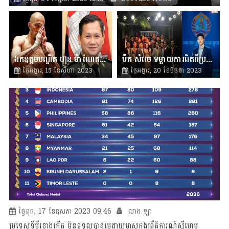
ឯកឧត្តមបណ្ឌិត ហ៊ុន ម៉ាណែត ប្រកាសស្វាគមន៍កំពូលអ្នកប្រដាល់ មីយ៉ាន់ម៉ា
បឺត សំរេច ទម្លាយការពិតពីប្រវត្តិរបស់លោកជាកូនប្រុសលោកតាស៊ីន ស៊ីសាមុត
ថ្ងៃអង្គារ, 15 ខែសីហា 2023
ថ្ងៃអង្គារ, 20 ខែមិថុនា 2023
15:14
លាង ឡា
16:58
BeeTube News
ថ្ងៃពុធ, 17 ខែឧសភា 2023 09:46
លាង ឡា
ប្រទេសទីម័រខាងកើត មិនទទួលបានមេដាយមាសក្នុងព្រឹតិ្តការណ៍ស៊ីហ្គេម