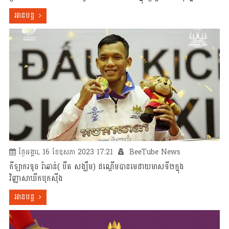
អានបន្ត
ថ្ងៃអង្គារ, 16 ខែឧសភា 2023 17:21
BeeTube News
កីឡាករទូច រ៉ាឆាន់( បឺត សង្ឃឹម) ដណ្តើមបានមេដាយមាសទី២ក្នុង
វិញ្ញាសាឃីកបុកស៊ីង
អានបន្ត