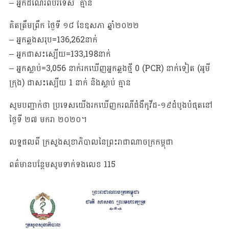
– អ្នកដំណើរពីបរទេស គ្មាន
គិតត្រឹមព្រឹក ថ្ងៃទី​ ១៨ ខែឧសភា ឆ្នាំ២០២២
– អ្នកឆ្លងសរុប=136,262នាក់
– អ្នកជាសះស្បើយ=133,198នាក់
– អ្នកស្លាប់=3,056 នាក់រកឃើញអ្នកឆ្លងថ្មី 0 (PCR) នាក់ទៀត (អូមី
ក្រុង) ជាសះស្បើយ 1 នាក់ និងស្លាប់ គ្មាន
សូមបញ្ជាក់ថា​ ប្រទេសយេីងរកឃេីញករណីជំងឺកូវីដ-១៩ដំបូងបំផុតនៅ
ថ្ងៃទី​ ២៧​ មករា​ ២០២០​។
លទ្ឋផលពី ក្រសួងសុខាភិបាលនៃព្រះរាជាណាចក្រកម្ពុជា
ពត៌មានបន្ថែមសូមទាក់ទងលេខ​ 115