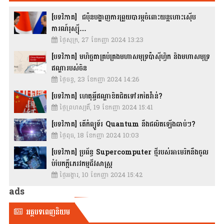
[បទវិភាគ] ជប៉ុនបង្ហាញការព្រួយបារម្ភចំពោះយន្តហោះស៊ើប
ការណ៍រុស្ស៊ី…
ថ្ងៃសុក្រ, 27 ខែកញ្ញា 2024 13:23
[បទវិភាគ] មហិច្ឆតាគ្រប់គ្រងមហាសមុទ្រប៉ាស៊ីហ្វិក និងមហាសមុទ្រ
ឥណ្ឌារបស់ចិន
ថ្ងៃចន្ទ, 23 ខែកញ្ញា 2024 14:26
[បទវិភាគ] ហេតុអ្វីឥណ្ឌាខិតជិតទៅរកតៃវ៉ាន់?
ថ្ងៃព្រហស្បតិ៍, 19 ខែកញ្ញា 2024 15:41
[បទវិភាគ] តើកំព្យូទ័រ Quantum នឹងផលិតឡើងឆាប់ៗ?
ថ្ងៃពុធ, 18 ខែកញ្ញា 2024 10:03
[បទវិភាគ] ប្រព័ន្ធ Supercomputer ថ្មីរបស់អាមេរិកនឹងចូល
បំបែកក្តីភេរវកម្មជីវសាស្រ្ត
ថ្ងៃអង្គារ, 10 ខែកញ្ញា 2024 15:42
ads
អត្ថបទពេញនិយម