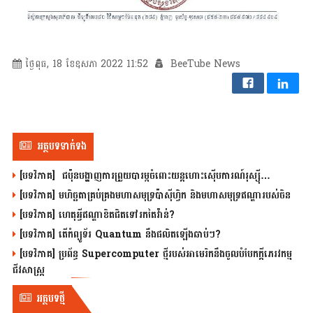
ថ្ងៃពុធ, 18 ខែឧសភា 2022 11:52
BeeTube News
អត្ថបទទាក់ទង
[បទវិភាគ] ជប៉ុនបង្ហាញការព្រួយបារម្ភចំពោះយន្តហោះស៊ើបការណ៍រុស្ស៊ី…
[បទវិភាគ] មហិច្ឆតាគ្រប់គ្រងមហាសមុទ្រប៉ាស៊ីហ្វិក និងមហាសមុទ្រឥណ្ឌារបស់ចិន
[បទវិភាគ] ហេតុអ្វីឥណ្ឌាខិតជិតទៅរកតៃវ៉ាន់?
[បទវិភាគ] តើកំព្យូទ័រ Quantum នឹងផលិតឡើងឆាប់ៗ?
[បទវិភាគ] ប្រព័ន្ធ Supercomputer ថ្មីរបស់អាមេរិកនឹងចូលបំបែកក្តីភេរវកម្ម
ជីវសាស្រ្ត
អត្ថបទថ្មី