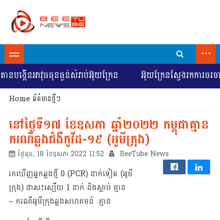
...
ោនបង្កើនអាវុធធុនធ្ងន់សំរាប់អ៊ុយក្រែន
អ៊ុយក្រែនស្វែងរកការចរចា
Home
ព័ត៌មានថ្មីៗ
នៅថ្ងៃទី១៧ ខែឧសភា ឆ្នាំ២០២២ កម្ពុជាគ្មាន
ករណីឆ្លងជំងឺកូវីដ-១៩ (អូមីក្រុង)
ថ្ងៃពុធ, 18 ខែឧសភា 2022 11:52
BeeTube News
រកឃើញអ្នកឆ្លងថ្មី 0 (PCR) នាក់ទៀត (អូមី
ក្រុង) ជាសះស្បើយ 1 នាក់ និងស្លាប់​ គ្មាន
– ករណីអូមីក្រុងឆ្លងសហគមន៍ គ្មាន