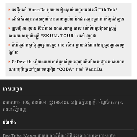
បទថ្មីរបស់ VannDa មួយបទទៀតបានបែកធ្លាយនៅលើ TikTok!
ចង់ដាក់ឈ្មោះអោយកូនពិរោះមានអត្ថន័យ និងជាឈ្មោះប្រជាជាតិខ្មែរដែរឬទេ
ក្រុមហ៊ុនហនុមាន ប៊ែវើរីជីស និង​ផលិតកម្ម បារមី​ បើកទំព័រប្រវត្តិសាស្ត្រថ្មី
តាមរយៈការប្រគំតន្រ្តី “SKULL TOUR” របស់ វណ្ណដា
អំពើល្អជាកត្តាជំរុញឲ្យឯកឧត្តម ជាម ប៉េអា ក្លាយជាតំណាងរាស្ត្រមណ្ឌលខេត្ត
ព្រៃវែង
G-Devith ឆ្លើយតបទៅកាន់អ្នកគាំទ្របញ្ចេញមតិលើការបង្ហោះរបស់លោក
ដោយប្រើឃ្លានៅក្នុងបទចម្រៀង “CODA” រ​​​បស់ VannDa
អាសយដ្ឋាន
អាគារលេខ 105, ជាន់ទី04. ផ្លូវ1984អា, សង្កាត់ភ្នំពេញថ្មី, ខ័ណ្ឌសែនសុខ,
រាជធានីភ្នំពេញ
អំពីយើង
BeeTube News ជា​ក្រុមហ៊ុន​ព័ត៌មាន​ឌីជីថលឈាន​មុខ​គេ​នៅ​កម្ពុជា។