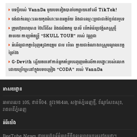
បទថ្មីរបស់ VannDa មួយបទទៀតបានបែកធ្លាយនៅលើ TikTok!
ចង់ដាក់ឈ្មោះអោយកូនពិរោះមានអត្ថន័យ និងជាឈ្មោះប្រជាជាតិខ្មែរដែរឬទេ
ក្រុមហ៊ុនហនុមាន ប៊ែវើរីជីស និង​ផលិតកម្ម បារមី​ បើកទំព័រប្រវត្តិសាស្ត្រថ្មី
តាមរយៈការប្រគំតន្រ្តី “SKULL TOUR” របស់ វណ្ណដា
អំពើល្អជាកត្តាជំរុញឲ្យឯកឧត្តម ជាម ប៉េអា ក្លាយជាតំណាងរាស្ត្រមណ្ឌលខេត្ត
ព្រៃវែង
G-Devith ឆ្លើយតបទៅកាន់អ្នកគាំទ្របញ្ចេញមតិលើការបង្ហោះរបស់លោក
ដោយប្រើឃ្លានៅក្នុងបទចម្រៀង “CODA” រ​​​បស់ VannDa
អាសយដ្ឋាន
អាគារលេខ 105, ជាន់ទី04. ផ្លូវ1984អា, សង្កាត់ភ្នំពេញថ្មី, ខ័ណ្ឌសែនសុខ,
រាជធានីភ្នំពេញ
អំពីយើង
BeeTube News ជា​ក្រុមហ៊ុន​ព័ត៌មាន​ឌីជីថលឈាន​មុខ​គេ​នៅ​កម្ពុជា។