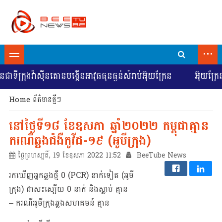
...
ាទីក្រុងវ៉ាស៊ីនតោនបង្កើនអាវុធធុនធ្ងន់សំរាប់អ៊ុយក្រែន
អ៊ុយក្រែន
Home
ព័ត៌មានថ្មីៗ
នៅថ្ងៃទី១៨ ខែឧសភា​ ឆ្នាំ២០២២ កម្ពុជាគ្មាន
ករណីឆ្លងជំងឺកូវីដ-១៩ (អូមីក្រុង)
ថ្ងៃព្រហស្បតិ៍, 19 ខែឧសភា 2022 11:52
BeeTube News
រកឃើញអ្នកឆ្លងថ្មី 0 (PCR) នាក់ទៀត (អូមី
ក្រុង) ជាសះស្បើយ 0 នាក់ និងស្លាប់​ គ្មាន
– ករណីអូមីក្រុងឆ្លងសហគមន៍ គ្មាន