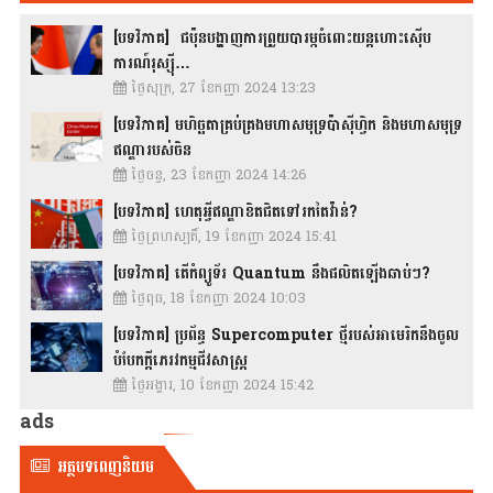
[បទវិភាគ] ជប៉ុនបង្ហាញការព្រួយបារម្ភចំពោះយន្តហោះស៊ើប
ការណ៍រុស្ស៊ី…
ថ្ងៃសុក្រ, 27 ខែកញ្ញា 2024 13:23
[បទវិភាគ] មហិច្ឆតាគ្រប់គ្រងមហាសមុទ្រប៉ាស៊ីហ្វិក និងមហាសមុទ្រ
ឥណ្ឌារបស់ចិន
ថ្ងៃចន្ទ, 23 ខែកញ្ញា 2024 14:26
[បទវិភាគ] ហេតុអ្វីឥណ្ឌាខិតជិតទៅរកតៃវ៉ាន់?
ថ្ងៃព្រហស្បតិ៍, 19 ខែកញ្ញា 2024 15:41
[បទវិភាគ] តើកំព្យូទ័រ Quantum នឹងផលិតឡើងឆាប់ៗ?
ថ្ងៃពុធ, 18 ខែកញ្ញា 2024 10:03
[បទវិភាគ] ប្រព័ន្ធ Supercomputer ថ្មីរបស់អាមេរិកនឹងចូល
បំបែកក្តីភេរវកម្មជីវសាស្រ្ត
ថ្ងៃអង្គារ, 10 ខែកញ្ញា 2024 15:42
ads
អត្ថបទពេញនិយម