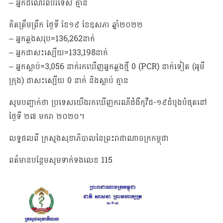
– អ្នកដំណើរពីបរទេស គ្មាន
គិតត្រឹមព្រឹក ថ្ងៃទី ខែ១៩ ខែឧសភា ឆ្នាំ២០២២
– អ្នកឆ្លងសរុប=136,262នាក់
– អ្នកជាសះស្បើយ=133,198នាក់
– អ្នកស្លាប់=3,056 នាក់រកឃើញអ្នកឆ្លងថ្មី 0​​ (PCR) នាក់ទៀត (អូមី
ក្រុង) ជាសះស្បើយ 0 នាក់ និងស្លាប់ គ្មាន
សូមបញ្ជាក់ថា​ ប្រទេសយេីងរកឃេីញករណីជំងឺកូវីដ-១៩ដំបូងបំផុតនៅ
ថ្ងៃទី​ ២៧​ មករា​ ២០២០​។
លទ្ឋផលពី ក្រសួងសុខាភិបាលនៃព្រះរាជាណាចក្រកម្ពុជា
ពត៌មានបន្ថែមសូមទាក់ទងលេខ​ 115