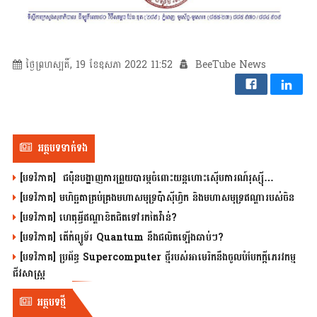
ថ្ងៃព្រហស្បតិ៍, 19 ខែឧសភា 2022 11:52
BeeTube News
អត្ថបទទាក់ទង
[បទវិភាគ] ជប៉ុនបង្ហាញការព្រួយបារម្ភចំពោះយន្តហោះស៊ើបការណ៍រុស្ស៊ី…
[បទវិភាគ] មហិច្ឆតាគ្រប់គ្រងមហាសមុទ្រប៉ាស៊ីហ្វិក និងមហាសមុទ្រឥណ្ឌារបស់ចិន
[បទវិភាគ] ហេតុអ្វីឥណ្ឌាខិតជិតទៅរកតៃវ៉ាន់?
[បទវិភាគ] តើកំព្យូទ័រ Quantum នឹងផលិតឡើងឆាប់ៗ?
[បទវិភាគ] ប្រព័ន្ធ Supercomputer ថ្មីរបស់អាមេរិកនឹងចូលបំបែកក្តីភេរវកម្ម
ជីវសាស្រ្ត
អត្ថបទថ្មី