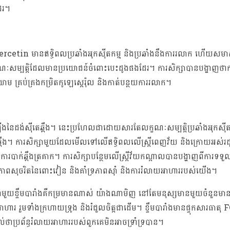
ែរ។
quercetin មានឥទ្ធិពលប្រឆាំងអុកស៊ីតកម្ម និងប្រឆាំងនឹងការរលាក ហើយសម
ណៈសម្បត្តិដែលមានប្រយោជន៍ចំពោះបេះដូងផងដែរ។ ការសិក្សាបានបង្ហាញថាក
 គ្រប់គ្រងកម្រិតកូឡេស្តេរ៉ុល និងកាត់បន្ថយការរលាក។
ើងនៃដង់ស៊ីតេឆ្អឹង។ នេះប្រហែលជាដោយសារតែលក្ខណៈសម្បត្តិប្រឆាំងអុកស៊ីតកម
ង់ឆ្អឹង។ ការសិក្សាមួយដែលមើលទៅលើឥទ្ធិពលលើស្ត្រីពេញវ័យ និងក្រោយអស់រ
បាក់ឆ្អឹងត្រគាក។ ការសិក្សាបន្ថែមលើស្ត្រីវ័យកណ្តាលបានបង្ហាញពីការទទួលទ
 និងភាពសុចរិតនៃពោះវៀន និងគាំទ្រភាពស៊ាំ និងការរំលាយអាហាររបស់យើង។
ែស៊ីជាមួយខ្ទឹមបារាំងគឺកម្រមានណាស់ យ៉ាងណាមិញ នៅតែមនុស្សមានមួយចំនួនមាន
ហារ រួមទាំងក្រហាយទ្រូង និងរំជួលចិត្តជាដើម។ ខ្ទឹមបារាំងមានផ្ទុកសារ
ថាប្រព័ន្ធរំលាយអាហាររបស់ពួកគេមិនអាចទ្រាំទ្របាន។