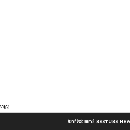
ាស្រ្ត
ទំនាក់ទំនងមកកាន់ BEETUBE NE