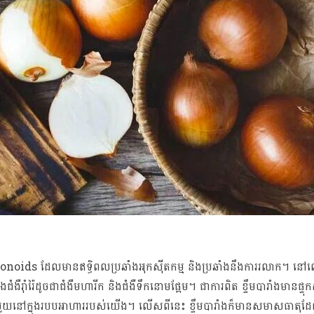
ិ flavonoids ដែលមានឥទ្ធិពលប្រឆាំងអុកស៊ីតកម្ម និងប្រឆាំងនឹងការរលាក។
ំងឺរ៉ាំរ៉ៃដូចជាជំងឺមហារីក និងជំងឺទឹកនោមផ្អែម។ ជាការពិត ខ្ទឹមបារាំងមានផ្ទុ
ួយនៅក្នុងរបបអាហាររបស់យើង។ លើសពីនេះ ខ្ទឹមបារាំងក៏មានសមាសធាតុដែលមា