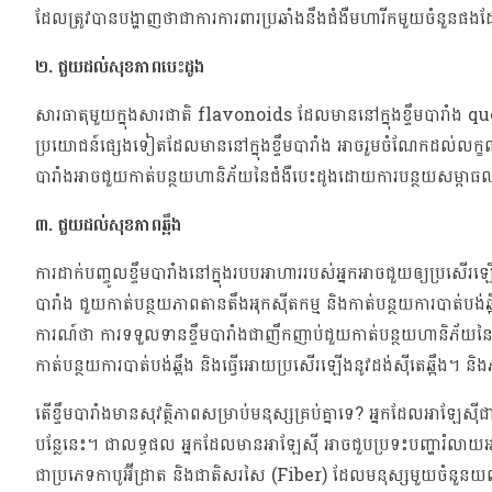
ដែលត្រូវបានបង្ហាញថាជាការការពារប្រឆាំងនឹងជំងឺមហារីកមួយចំនួនផងដ
២. ជួយដល់សុខភាពបេះដូង
សារធាតុមួយក្នុងសារជាតិ flavonoids ដែលមាននៅក្នុងខ្ទឹមបារាំង 
ប្រយោជន៍ផ្សេងទៀតដែលមាននៅក្នុងខ្ទឹមបារាំង អាចរួមចំណែកដល់លក្ខ
បារាំងអាចជួយកាត់បន្ថយហានិភ័យនៃជំងឺបេះដូងដោយការបន្ថយសម្ពាធឈាម
៣. ជួយដល់សុខភាពឆ្អឹង
ការដាក់បញ្ចូលខ្ទឹមបារាំងនៅក្នុងរបបអាហាររបស់អ្នកអាចជួយឲ្យប្រសើរឡ
បារាំង ជួយកាត់បន្ថយភាពតានតឹងអុកស៊ីតកម្ម និងកាត់បន្ថយការបាត់ប
ការណ៍ថា ការទទួលទានខ្ទឹមបារាំងជាញឹកញាប់ជួយកាត់បន្ថយហានិភ័យនៃការ
កាត់បន្ថយការបាត់បង់ឆ្អឹង និងធ្វើអោយប្រសើរឡើងនូវដង់ស៊ីតេឆ្អឹង។
តើខ្ទឹមបារាំងមានសុវត្ថិភាពសម្រាប់មនុស្សគ្រប់គ្នាទេ? អ្នកដែលអាឡ
បន្លែនេះ។ ជាលទ្ធផល អ្នកដែលមានអាឡែស៊ី អាចជួបប្រទះបញ្ហារំលាយអា
ជាប្រភេទកាបូអ៊ីដ្រាត និងជាតិសរសៃ (Fiber) ដែលមនុស្សមួយចំនួនយល់