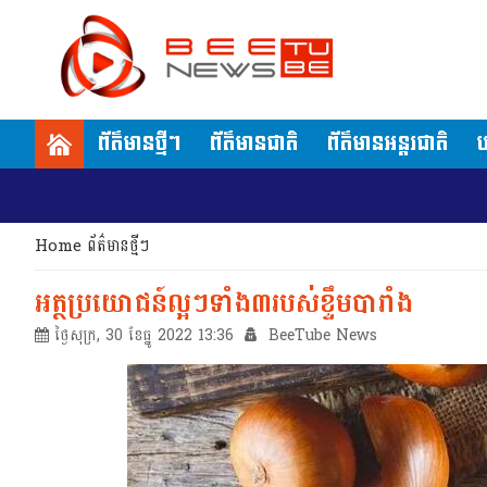
ព័ត៌មានថ្មីៗ
ព័ត៌មានជាតិ
ព័ត៌មានអន្តរជាតិ
ប
Home
ព័ត៌មានថ្មីៗ
អត្ថប្រយោជន៍ល្អៗទាំង៣របស់ខ្ទឹមបារាំង
ថ្ងៃសុក្រ, 30 ខែធ្នូ 2022 13:36
BeeTube News