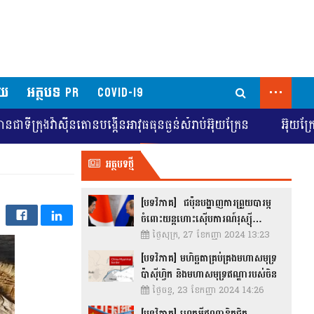
...
័យ
អត្ថបទ PR
COVID-19
ទីក្រុងវ៉ាស៊ីនតោនបង្កើនអាវុធធុនធ្ងន់សំរាប់អ៊ុយក្រែន
អ៊ុយក្រែនស
អត្ថបទថ្មី
[បទវិភាគ] ជប៉ុនបង្ហាញការព្រួយបារម្ភ
ចំពោះយន្តហោះស៊ើបការណ៍រុស្ស៊ី…
ថ្ងៃសុក្រ, 27 ខែកញ្ញា 2024 13:23
[បទវិភាគ] មហិច្ឆតាគ្រប់គ្រងមហាសមុទ្រ
ប៉ាស៊ីហ្វិក និងមហាសមុទ្រឥណ្ឌារបស់ចិន
ថ្ងៃចន្ទ, 23 ខែកញ្ញា 2024 14:26
[បទវិភាគ] ហេតុអ្វីឥណ្ឌាខិតជិត