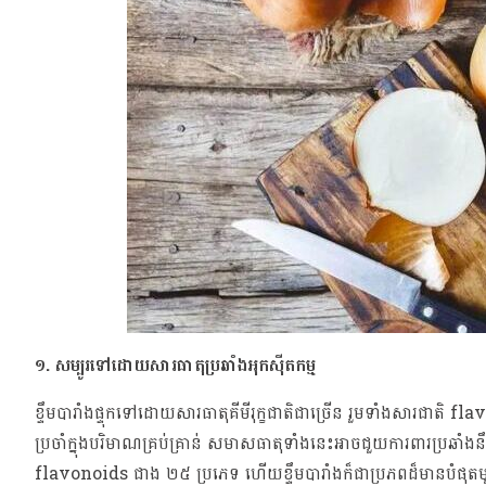
១. សម្បូរទៅដោយសារធាតុប្រឆាំងអុកស៊ីតកម្ម
ខ្ទឹមបារាំងផ្ទុកទៅដោយសារធាតុគីមីរុក្ខជាតិជាច្រើន រួមទាំងសារជាត
ប្រចាំក្នុងបរិមាណគ្រប់គ្រាន់ សមាសធាតុទាំងនេះអាចជួយការពារប្រឆាំងនឹងជ
flavonoids ជាង ២៥ ប្រភេទ ហើយខ្ទឹមបារាំងក៏ជាប្រភពដ៏មានបំផុតម