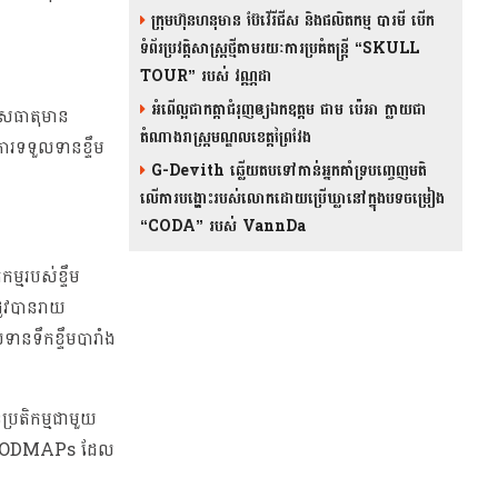
ក្រុមហ៊ុនហនុមាន ប៊ែវើរីជីស និង​ផលិតកម្ម បារមី​ បើក
ទំព័រប្រវត្តិសាស្ត្រថ្មីតាមរយៈការប្រគំតន្រ្តី “SKULL
TOUR” របស់ វណ្ណដា
អំពើល្អជាកត្តាជំរុញឲ្យឯកឧត្តម ជាម ប៉េអា ក្លាយជា
ាសធាតុមាន
តំណាងរាស្ត្រមណ្ឌលខេត្តព្រៃវែង
ារទទួលទានខ្ទឹម
G-Devith ឆ្លើយតបទៅកាន់អ្នកគាំទ្របញ្ចេញមតិ
លើការបង្ហោះរបស់លោកដោយប្រើឃ្លានៅក្នុងបទចម្រៀង
“CODA” រ​​​បស់ VannDa
្មរបស់ខ្ទឹម
ដូវបានរាយ
ានទឹកខ្ទឹមបារាំង
ប្រតិកម្មជាមួយ
ធាតុ FODMAPs ដែល