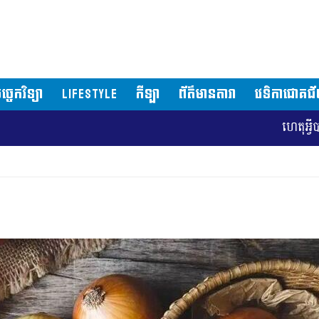
ច្ចេកវិទ្យា
LIFESTYLE
កីឡា
ព័ត៌មានតារា
វេទិកាជោគជ
ហេតុអ្វីបានជា