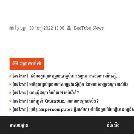
ថ្ងៃសុក្រ, 30 ខែធ្នូ 2022 13:36
BeeTube News
អត្ថបទទាក់ទង
[បទវិភាគ] ជប៉ុនបង្ហាញការព្រួយបារម្ភចំពោះយន្តហោះស៊ើបការណ៍រុស្ស៊ី…
[បទវិភាគ] មហិច្ឆតាគ្រប់គ្រងមហាសមុទ្រប៉ាស៊ីហ្វិក និងមហាសមុទ្រឥណ្ឌារបស់ចិន
[បទវិភាគ] ហេតុអ្វីឥណ្ឌាខិតជិតទៅរកតៃវ៉ាន់?
[បទវិភាគ] តើកំព្យូទ័រ Quantum នឹងផលិតឡើងឆាប់ៗ?
[បទវិភាគ] ប្រព័ន្ធ Supercomputer ថ្មីរបស់អាមេរិកនឹងចូលបំបែកក្តីភេរវកម្មជីវស
អាសយដ្ឋាន
អំពីយើង