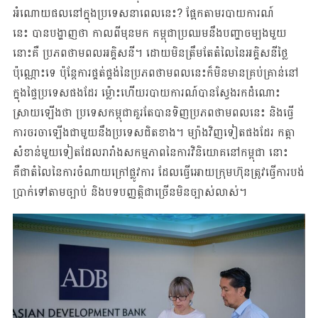
អំណោយផលនៅក្នុងប្រទេសនាពេលនេះ? ផ្អែកតាមរបាយការណ៍
នេះ បានបង្ហាញថា កាលពីមុនមក កម្ពុជាប្រឈមនឹងបញ្ហាចម្បងមួយ
នោះគឺ ប្រភពថាមពលអគ្គិសនី។ ដោយមិនត្រឹមតែតំលៃនៃអគ្គិសនីថ្លៃ
ប៉ុណ្ណោះទេ ប៉ុន្តែការផ្គត់ផ្គង់នៃប្រភពថាមពលនេះក៏មិនមានគ្រប់គ្រាន់នៅ
ក្នុងផ្ទៃប្រទេសផងដែរ ម្ល៉ោះហើយរបាយការណ៍បានស្វែងរកដំណោះ
ស្រាយឡើងថា ប្រទេសកម្ពុជាគួរតែបានទិញប្រភពថាមពលនេះ និងធ្វើ
ការចរចាឡើងជាមួយនឹងប្រទេសជិតខាង។ ម្យ៉ាងវិញទៀតផងដែរ កត្តា
សំខាន់មួយទៀតដែលរារាំងសកម្មភាពនៃការវិនិយោគនៅកម្ពុជា នោះ
គឺជាតំលៃនៃការចំណាយក្រៅផ្លូវការ ដែលធ្វើអោយក្រុមហ៊ុនត្រូវធ្វើការបង់
ប្រាក់ទៅតាមច្បាប់ និងបទបញ្ញត្តិជាច្រើនមិនច្បាស់លាស់។