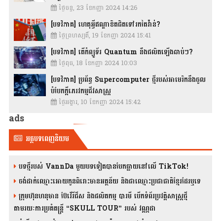
ថ្ងៃចន្ទ, 23 ខែកញ្ញា 2024 14:26
[បទវិភាគ] ហេតុអ្វីឥណ្ឌាខិតជិតទៅរកតៃវ៉ាន់?
ថ្ងៃព្រហស្បតិ៍, 19 ខែកញ្ញា 2024 15:41
[បទវិភាគ] តើកំព្យូទ័រ Quantum នឹងផលិតឡើងឆាប់ៗ?
ថ្ងៃពុធ, 18 ខែកញ្ញា 2024 10:03
[បទវិភាគ] ប្រព័ន្ធ Supercomputer ថ្មីរបស់អាមេរិកនឹងចូល
បំបែកក្តីភេរវកម្មជីវសាស្រ្ត
ថ្ងៃអង្គារ, 10 ខែកញ្ញា 2024 15:42
ads
អត្ថបទពេញនិយម
បទថ្មីរបស់ VannDa មួយបទទៀតបានបែកធ្លាយនៅលើ TikTok!
ចង់ដាក់ឈ្មោះអោយកូនពិរោះមានអត្ថន័យ និងជាឈ្មោះប្រជាជាតិខ្មែរដែរឬទេ
ក្រុមហ៊ុនហនុមាន ប៊ែវើរីជីស និង​ផលិតកម្ម បារមី​ បើកទំព័រប្រវត្តិសាស្ត្រថ្មី
តាមរយៈការប្រគំតន្រ្តី “SKULL TOUR” របស់ វណ្ណដា