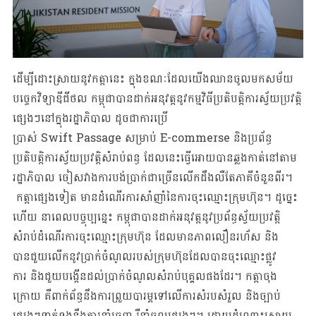
ដើម្បីដោះស្រាយនូវកត្តានេះ ក្នុងខណៈដែលយើងឈានចូលមកសម័យ
បច្ចេកវិទ្យាឌីជីថល កម្ពុជាបានដាក់អនុវត្តនូវកម្មវិធីប្រតិបត្តិការស្វ័យប្រវត្តិ
ផ្សេងៗនៅក្នុងរដ្ឋាភិបាល ដូចជាការប្រើ
ប្រាស់ Swift Passage សម្រាប់ E-commerse និងប្រព័ន្ធ​​​
ប្រតិបត្តិការស្វ័យប្រវត្តិសំរាប់ពន្ធ ដែលនេះធ្វើអោយបានឆ្លងកាត់នៅតាម
រដ្ឋាភិបាល ចៀសវាងការបង់ប្រាក់ជាច្រើនលើកដឹងលឺតែភាគីចំនួនពីរ។
កត្តាផ្សេងទៀត មានដំណើរការសាំញាំនៃការចុះឈ្មោះក្រុមហ៊ុន។ ដូច្នេះ
ហើយ នាពេលបច្ចុប្បន្នេះ កម្ពុជាបានដាក់អនុវត្តនូវប្រព័ន្ធស្វ័យប្រវត្តិ
សំរាប់ដំណើរការចុះឈ្មោះក្រុមហ៊ុន ដែលមានភាពលឿនរហ័ស និង
បានជួយលើកនូវប្រាក់ចំណូលរបស់ក្រុមហ៊ុនដែលបានចុះឈ្មោះផ្លូវ
ការ និងជួយបង្កើនដល់ប្រាក់ចំណូលសំរាប់បុគ្គលផងដែរ។ កត្តាចុង
ក្រោយ គឺពាក់ព័ន្ធនឹងការព្រួយបារម្ភទៅលើការសំរបសំរួល​​​ និងច្បាប់
ផ្សេងៗទាក់ទងនឹងការនាំចេញ រឺនាំចូលផ្សេងៗ។ ដោយដំណោះស្រាយ