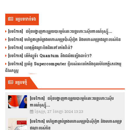
អត្ថបទទាក់ទង
[បទវិភាគ] ជប៉ុនបង្ហាញការព្រួយបារម្ភចំពោះយន្តហោះស៊ើបការណ៍រុស្ស៊ី…
[បទវិភាគ] មហិច្ឆតាគ្រប់គ្រងមហាសមុទ្រប៉ាស៊ីហ្វិក និងមហាសមុទ្រឥណ្ឌារបស់ចិន
[បទវិភាគ] ហេតុអ្វីឥណ្ឌាខិតជិតទៅរកតៃវ៉ាន់?
[បទវិភាគ] តើកំព្យូទ័រ Quantum នឹងផលិតឡើងឆាប់ៗ?
[បទវិភាគ] ប្រព័ន្ធ Supercomputer ថ្មីរបស់អាមេរិកនឹងចូលបំបែកក្តីភេរវកម្ម
ជីវសាស្រ្ត
អត្ថបទថ្មី
[បទវិភាគ] ជប៉ុនបង្ហាញការព្រួយបារម្ភចំពោះយន្តហោះស៊ើប
ការណ៍រុស្ស៊ី…
ថ្ងៃសុក្រ, 27 ខែកញ្ញា 2024 13:23
[បទវិភាគ] មហិច្ឆតាគ្រប់គ្រងមហាសមុទ្រប៉ាស៊ីហ្វិក និងមហាសមុទ្រ
ឥណ្ឌារបស់ចិន