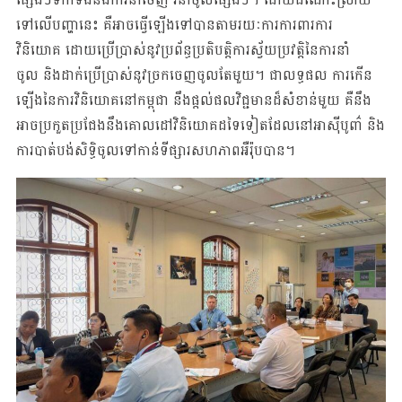
ទៅលើបញ្ហានេះ គឺអាចធ្វើឡើងទៅបានតាមរយៈការការពារការ
វិនិយោគ ដោយប្រើប្រាស់នូវប្រព័ន្ធប្រតិបត្តិការស្វ័យប្រវត្តិនៃការនាំ
ចូល និងដាក់ប្រើប្រាស់នូវច្រកចេញចូលតែមួយ។ ជាលទ្ធផល ការកើន
ឡើងនៃការវិនិយោគនៅកម្ពុជា នឹងផ្តល់ផលវិជ្ជមានដ៏សំខាន់មួយ គឺនឹង
អាចប្រកួតប្រជែងនឹងគោលដៅវិនិយោគដទៃទៀតដែលនៅអាស៊ីបូពា៌ និង
ការបាត់បង់សិទ្ធិចូលទៅកាន់ទីផ្សារសហភាពអឺរ៉ុបបាន។