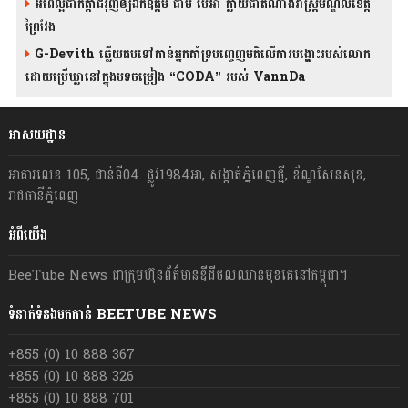
អំពើល្អជាកត្តាជំរុញឲ្យឯកឧត្តម ជាម ប៉េអា ក្លាយជាតំណាងរាស្ត្រមណ្ឌលខេត្ត
ព្រៃវែង
G-Devith ឆ្លើយតបទៅកាន់អ្នកគាំទ្របញ្ចេញមតិលើការបង្ហោះរបស់លោក
ដោយប្រើឃ្លានៅក្នុងបទចម្រៀង “CODA” រ​​​បស់ VannDa
អាសយដ្ឋាន
អាគារលេខ 105, ជាន់ទី04. ផ្លូវ1984អា, សង្កាត់ភ្នំពេញថ្មី, ខ័ណ្ឌសែនសុខ,
រាជធានីភ្នំពេញ
អំពីយើង
BeeTube News ជា​ក្រុមហ៊ុន​ព័ត៌មាន​ឌីជីថលឈាន​មុខ​គេ​នៅ​កម្ពុជា។
ទំនាក់ទំនងមកកាន់ BEETUBE NEWS
+855 (0) 10 888 367
+855 (0) 10 888 326
+855 (0) 10 888 701