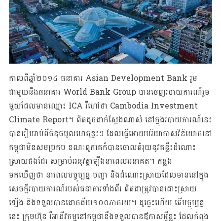
កាលពីឆ្នាំ២០១៤ ធនាគារ Asian Development Bank រួម
ជាមួយនឹងធនាគារ World Bank Group បានចេញរបាយការណ៍រួម
មួយដែលមានឈ្មោះ ICA រឺហៅថា Cambodia Investment
Climate Report។ ពិតដូចជាក់ស្តែងណាស់ នៅក្នុងរបាយការណ៍នេះ
បានរៀបរាប់ពីចំនុចមូលហេតុខ្លះៗ ដែលធ្វើអោយបរិយាកាសវិនិយោគនៅ
កម្ពុជាមិនសមប្រកប ខណៈពួកគេក៏បានចោលតំរុយនូវគន្លឹះដំណោះ
ស្រាយផងដែរ សម្រាប់អនុវត្តឡើងនាពេលអនាគត។ កន្លង
មកឃើញថា នាពេលបច្ចុប្បន្ន បញ្ហា និងដំណោះស្រាយដែលមាននៅក្នុង
សេចក្តីរបាយការណ៍របស់ធនាគារទាំងពីរ ពិតជាត្រូវបានដោះស្រាយ
ឡើង និងទទួលបានជោគជ័យ១០០ភាគរយ។ ដូច្នេះហើយ តើបច្ចុប្បន្ន
នេះ ក្រុមហ៊ុន រឺអាជីវកម្មនៅកម្ពុជានឹងទទួលបានឳកាសអ្វីខ្លះ ដែលកំពុង