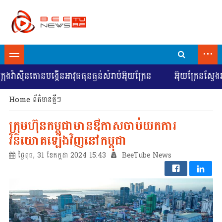
...
វ៉ាស៊ីនតោនបង្កើនអាវុធធុនធ្ងន់សំរាប់អ៊ុយក្រែន
អ៊ុយក្រែនស្វែងរក
Home
ព័ត៌មានថ្មីៗ
ក្រុមហ៊ុនកម្ពុជាមានឳកាសចាប់យកការ
វិនិយោគឡើងវិញនៅកម្ពុជា
ថ្ងៃពុធ, 31 ខែកក្កដា 2024 15:43
BeeTube News