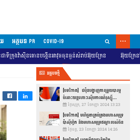
...
័យ
អត្ថបទ PR
COVID-19
៊ីនតោនបង្កើនអាវុធធុនធ្ងន់សំរាប់អ៊ុយក្រែន
អ៊ុយក្រែនស្វែងរកការ
អត្ថបទថ្មី
[បទវិភាគ] ជប៉ុនបង្ហាញការព្រួយបារម្ភ
ចំពោះយន្តហោះស៊ើបការណ៍រុស្ស៊ី…
ថ្ងៃសុក្រ, 27 ខែកញ្ញា 2024 13:23
[បទវិភាគ] មហិច្ឆតាគ្រប់គ្រងមហាសមុទ្រ
ប៉ាស៊ីហ្វិក និងមហាសមុទ្រឥណ្ឌារបស់ចិន
ថ្ងៃចន្ទ, 23 ខែកញ្ញា 2024 14:26
[បទវិភាគ] ហេតុអ្វីឥណ្ឌាខិតជិត