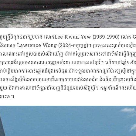
ននាយករដ្ឋមន្រ្តីចំនួន៤នាក់រួមមាន លោកLee Kwan Yew (1959-1990) លោ
ោក Lawrence Wong (2024-បច្ចុប្បន្ន)។ ប្រទេសនេះធ្លាប់បានស្ថ
។ កាលណោះអង់គ្លេសបានសំលឹងឃើញ និងកែច្នៃប្រទេសនេះទៅជាទីតាំងធ្វើជំនួ
ស់ចក្រភពអង់គ្លេសមានភាពលេចធ្លោអស់រយៈពេល៣សតវត្សរ៍។ ហើយនៅឆ្នាំ១៩
់ផ្តើមមានការបោះឆ្នោតដំបូងគេបំផុត និងទទួលបានឯករាជ្យពីម៉ាឡេស៊ីនៅក្នុ
ថាសឹង្ហបុរីមិនអាចចោលភាគីណាមួយបានរវាងអាមេរិក និងចិន គឺព្រោះថាចិនគ
ំមួយ និងជាគោលដៅទីផ្សារនាំចេញដ៏ធំមួយរបស់សឹង្ហបុរី។ កត្តាទាំងពីរនេះហ
ាននោះទេ។