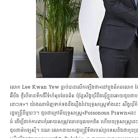
លោក Lee Kwan Yew ធ្លាប់បានលើកឡើងថា«នៅក្នុងពិភពលោក ដែលត្រីធំតែង
អ៊ីចឹង ថ្វីបើមានទឹកដីរឺទំហំតូចមែនពិត ប៉ុន្តែសឹង្ហបុរីនឹងធ្វើខ
នោះទេ»។ យ៉ាងណាមិញទាក់ទងនឹងរឿងរ៉ាវយុទ្ធសាស្រ្តទាំងនេះ សឹង្ហបុរ
រដ្ឋមន្រ្តីនីមួយៗ។ ដូចជាក្រៅពីយុទ្ធសាស្រ្ត«Poisonous Prawn»នេះ 
ធំ ដើម្បីដាក់ការពារកុំអោយសត្រូវឈានចូលមកជិត ហើយយុទ្ធសាស្រ្ត
ដូចជាម៉ាឡេស៊ី។ ខណៈលោកនាយករដ្ឋមន្រ្តីទី៣របស់ប្រទេស​​​និង