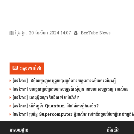
ថ្ងៃអង្គារ, 20 ខែសីហា 2024 14:07
BeeTube News
អត្ថបទទាក់ទង
[បទវិភាគ] ជប៉ុនបង្ហាញការព្រួយបារម្ភចំពោះយន្តហោះស៊ើបការណ៍រុស្ស៊ី…
[បទវិភាគ] មហិច្ឆតាគ្រប់គ្រងមហាសមុទ្រប៉ាស៊ីហ្វិក និងមហាសមុទ្រឥណ្ឌារបស់ចិន
[បទវិភាគ] ហេតុអ្វីឥណ្ឌាខិតជិតទៅរកតៃវ៉ាន់?
[បទវិភាគ] តើកំព្យូទ័រ Quantum នឹងផលិតឡើងឆាប់ៗ?
[បទវិភាគ] ប្រព័ន្ធ Supercomputer ថ្មីរបស់អាមេរិកនឹងចូលបំបែកក្តីភេរវកម្មជីវស
អាសយដ្ឋាន
អំពីយើង