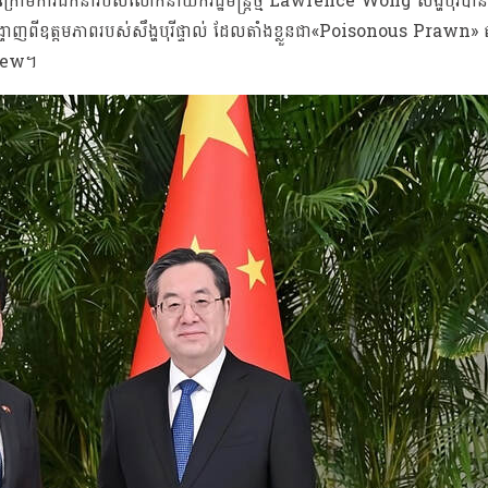
រោមការដឹកនាំរ​​​បស់លោកនាយករដ្ឋមន្រ្តីថ្មី Lawrence Wong សឹង្ហបុរីបានដ
ហាញពីឧត្តមភាពរបស់សឹង្ហបុរីផ្ទាល់ ដែលតាំងខ្លួនជា«Poisonous Prawn» តា
n Yew។