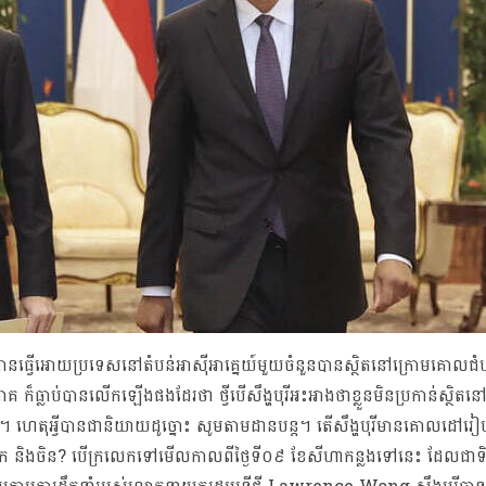
នធ្វើអោយប្រទេសនៅតំបន់អាស៊ីអាគ្នេយ៍មួយចំនួនបានស្ថិតនៅក្រោមគោលជំហ
ាគ ក៏ធ្លាប់បានលើកឡើងផងដែរថា ថ្វីបើសឹង្ហបុរីអះអាងថាខ្លួនមិនប្រកាន់ស្ថិតន
ង។ ហេតុអ្វីបានជានិយាយដូច្នោះ សូមតាមដានបន្ត។ តើសឹង្ហបុរីមានគោលដៅរ
រិក និងចិន? បើក្រលេកទៅមើលកាលពីថ្ងៃទី០៩ ខែសីហាកន្លងទៅនេះ ដែលជាទិវ