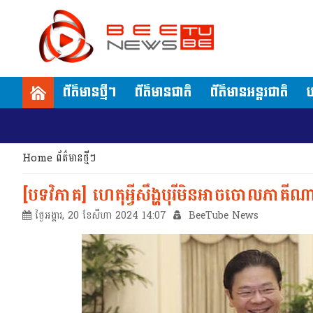
ព័ត៌មានថ្មីៗ
ព័ត៌មានជាតិ
ព័ត៌មានអន្តរជាតិ
ប
Home
ព័ត៌មានថ្មីៗ
[បទវិភាគ]​​ ហេតុអ្វីសឹង្ហបុរីមិនអាចចោលភាគី
ថ្ងៃអង្គារ, 20 ខែសីហា 2024 14:07
BeeTube News