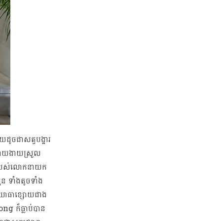
យដូចជាសត្វបង្គារ
ានដោយងាយស្រួល
នាំរបស់លោកនាយក
ុន ទាំងតូចទាំង
ំងយោធាខ្សោយជាង
g ក៏ធ្លាប់បាន