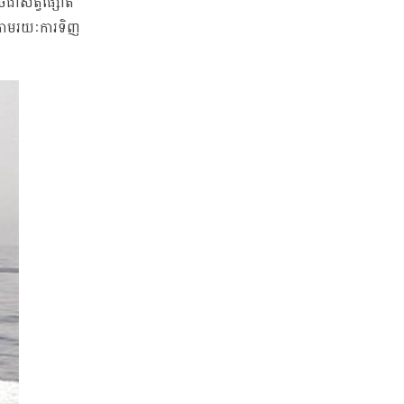
ូចជាសត្វផ្សោត
 តាមរយៈការទិញ