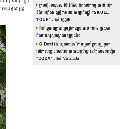
ាក់រៀបចំនូវក្បួន
ក្រុមហ៊ុនហនុមាន ប៊ែវើរីជីស និង​ផលិតកម្ម បារមី​ បើក
មយុទ្ធសាស្រ្ត
ទំព័រប្រវត្តិសាស្ត្រថ្មីតាមរយៈការប្រគំតន្រ្តី “SKULL
TOUR” របស់ វណ្ណដា
អំពើល្អជាកត្តាជំរុញឲ្យឯកឧត្តម ជាម ប៉េអា ក្លាយជា
តំណាងរាស្ត្រមណ្ឌលខេត្តព្រៃវែង
G-Devith ឆ្លើយតបទៅកាន់អ្នកគាំទ្របញ្ចេញមតិ
លើការបង្ហោះរបស់លោកដោយប្រើឃ្លានៅក្នុងបទចម្រៀង
“CODA” រ​​​បស់ VannDa