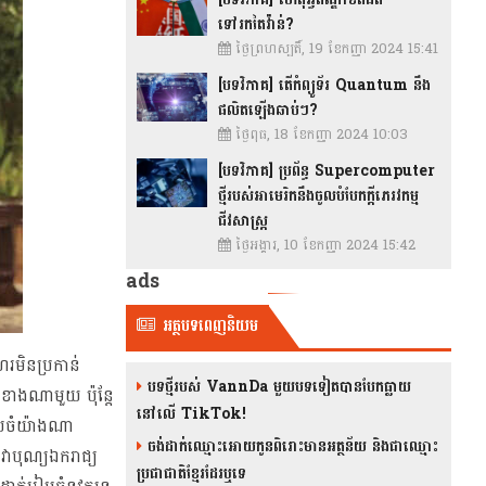
ទៅរកតៃវ៉ាន់?
ថ្ងៃព្រហស្បតិ៍, 19 ខែកញ្ញា 2024 15:41
[បទវិភាគ] តើកំព្យូទ័រ Quantum នឹង
ផលិតឡើងឆាប់ៗ?
ថ្ងៃពុធ, 18 ខែកញ្ញា 2024 10:03
[បទវិភាគ] ប្រព័ន្ធ Supercomputer
ថ្មីរបស់អាមេរិកនឹងចូលបំបែកក្តីភេរវកម្ម
ជីវសាស្រ្ត
ថ្ងៃអង្គារ, 10 ខែកញ្ញា 2024 15:42
ads
អត្ថបទពេញនិយម
រមិនប្រកាន់
បទថ្មីរបស់ VannDa មួយបទទៀតបានបែកធ្លាយ
ៅខាងណាមួយ ប៉ុន្តែ
នៅលើ TikTok!
ៀបចំយ៉ាងណា
ចង់ដាក់ឈ្មោះអោយកូនពិរោះមានអត្ថន័យ និងជាឈ្មោះ
ាបុណ្យឯករាជ្យ
ប្រជាជាតិខ្មែរដែរឬទេ