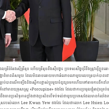
ស៊ីត្រីតូច ហើយត្រីតូចនឹងស៊ីបង្គារ ប្រទេសសឹង្ហបុរីនឹងត្រូវធ្វើខ្លួនអោ
្លួនអោយដូចជាបង្គាដ៏មានពិសមួយ ដែលមិនអាចអោយមហាអំណាចណាមួយលេបត្របាក់ប
ីក៏ធ្លាប់បានលើកឡើងនិងស្នើការផ្លាស់ប្តូរមួយចំនួនរួចមកហើយទៅតាមការដឹក
ក៏នៅមានយុទ្ធសាស្រ្ត «Porcupine» ផងដែរ ដែលជាការប្រមូលផ្តុំអាវុធគ្រប់ធ
នេះនឹងមានប្រសិទ្ធភាពខ្លាំងជាងប្រសិនបើទប់ទល់ជាមួយប្រទេសដែលមានកំលា
ជាកូនប្រុសរបស់លោក Lee Kwan Yew ផងដែរ ដែលជាលោក Lee Hsien Loon