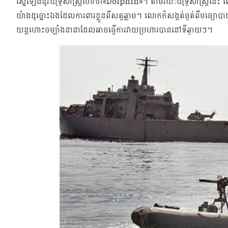
ស្នើឡើងនូវយុទ្ធសាស្រ្តហៅថា«Dolphin»។ តាមរយៈយុទ្ធសាស្រ្តនេះ លោក
យ៉ាងដូច្នោះឯងដែលការពារខ្លួនពីសត្វឆ្លាម។ លោកក៏សង្កត់ធ្ងត់ពីមធ
យន្តហោះចម្បាំងនានាដែលអាចធ្វើការវាយប្រហារបាននៅទីឆ្ងាយៗ។