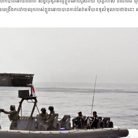
បានអោយដឹងថា សឹង្ហបុរីគួរតែធ្វើខ្លួនអោយរួសរាយ ប៉ុន្តែរហ័ស និងវាងវៃ ដ
្យោបាយពង្រឹងការវាយលុករបស់ខ្លួនអោយបានកាន់តែវាតទីបានទូលំទូលាយជាងនេះ