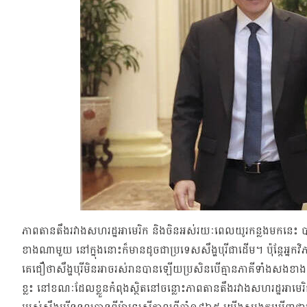
ភាពតានតឹងរវាងសហរដ្ឋអាមេរិក និងចិនអស់រយៈពេលយូរកន្លងមកនេះ បា
ខាងណាមួយ នៅក្នុងនោះក៏មានដូចជាប្រទេសសឹង្ហបុរីជាដើម។ ប៉ុន្តែអ្នកវិភ
គេជឿថាសឹង្ហបុរីមិនអាចរស់រានបានឡើយប្រសិនបើគ្មានភាគីទាំងសងខា
ខ្លះ នៅខណៈដែលខ្លួនកំពុងស្ថិតនៅចន្លោះភាពតានតឹងរវាងសហរដ្ឋអាមេ