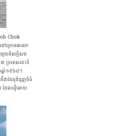
ក Goh Chok
ិតនៅក្រោមអាណា
ញមួយដ៏សក្តិសម
៦៣ ប្រទេសនេះក៏
ងឆ្នាំ១៩៦៥។
ឺជាដៃគូជំនួញដ៏ធំ
ើយ ដែលធ្វើអោយ