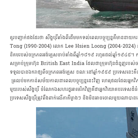
គួរបញ្ជាក់ផងដែរថា សឹង្ហបុរីតាំងពីដើមមកទល់ពេលបច្ចុប្បន្នគឺមា
Tong (1990-2004) លោក Lee Hsien Loong (2004-2024) និងល
និគមរបស់ចក្រភពអង់គ្លេសចាប់តាំងពីឆ្នាំ១៨១៩ រហូតដល់ឆ្នាំ១៩៤៥
សម្រាប់ក្រុមហ៊ុន British East India ដែលជាក្រុមហ៊ុនជំនួញរប
ទទួលបានឯករាជ្យពីចក្រភពអង់គ្លេស ខណៈនៅឆ្នាំ១៩៥៩ ប្រទេសនេះគឺចាប
ត្រលប់មកកាន់សម័យកាលនាពេលបច្ចុប្បន្ននេះវិញ ហេតុផលដែលអ្នកវិភាគ
មួយរបស់សឹង្ហបុរី ចំណែកឯសហរដ្ឋអាមេរិកវិញគឺជាអ្នកវិយោគបរទេសដ៏ធ
ប្រទេសសឹង្ហបុរីត្រូវពឹងពាក់លើភាគីម្ខាងៗ និងមិនអាចចោលមួយណាប