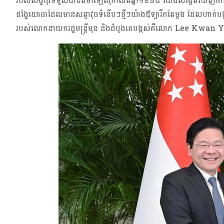
របស់សឹង្ហបុរីទទួលបានពីម៉ាឡេស៊ី​​​កាលពីឆ្នាំ១៩៦៥ យើងសង្កេតឃើញថាក្
ដង្ហែយោធាដែលមានសព្វាវុធទំនើបៗថ្មីៗយ៉ាងឳឡារឹកតែម្តង ដែលហាក់បង្
របស់លោកនាយករដ្ឋមន្រ្តីមុន និងដំបូងគេបង្អស់គឺលោក Lee Kwa