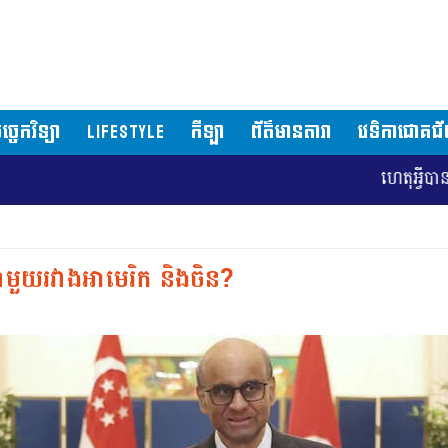
ច្ចេកវិទ្យា
LIFESTYLE
កីឡា
ព័ត៌មានតារា
វេទិកាជោគជ
ហេតុអ្វីបានជាទីក្រុងវ៉ាស
ណាមួយរវាងអាមេរិក និងចិន?