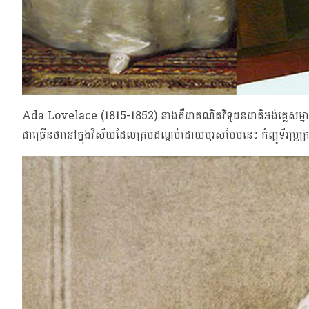
Ada Lovelace (1815-1852) នាងគឺជាគណិតវិទូជនជាតិអង់គ្លេសម្នាក់។ ន
ជាច្រើនថានៅក្នុងវិស័យដែលគ្របដណ្តប់ដោយបុរសបែបនេះ កំព្យូទ័រប្រូក្