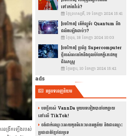
ទៅរកតៃវ៉ាន់?
ថ្ងៃព្រហស្បតិ៍, 19 ខែកញ្ញា 2024 15:41
[បទវិភាគ] តើកំព្យូទ័រ Quantum នឹង
ផលិតឡើងឆាប់ៗ?
ថ្ងៃពុធ, 18 ខែកញ្ញា 2024 10:03
[បទវិភាគ] ប្រព័ន្ធ Supercomputer
ថ្មីរបស់អាមេរិកនឹងចូលបំបែកក្តីភេរវកម្ម
ជីវសាស្រ្ត
ថ្ងៃអង្គារ, 10 ខែកញ្ញា 2024 15:42
ads
អត្ថបទពេញនិយម
បទថ្មីរបស់ VannDa មួយបទទៀតបានបែកធ្លាយ
នៅលើ TikTok!
ចង់ដាក់ឈ្មោះអោយកូនពិរោះមានអត្ថន័យ និងជាឈ្មោះ
ការពង្រីកឡើងរបស់
ប្រជាជាតិខ្មែរដែរឬទេ