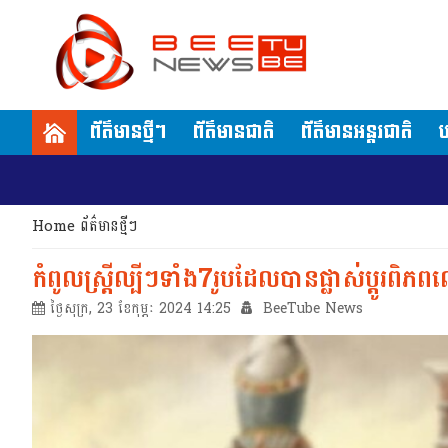
ព័ត៌មានថ្មីៗ
ព័ត៌មានជាតិ
ព័ត៌មានអន្តរជាតិ
ប
Home
ព័ត៌មានថ្មីៗ
កំពូលស្រ្តីល្បីៗទាំង7រូបដែលបានផ្លាស់ប្តូរពិ
ថ្ងៃសុក្រ, 23 ខែកុម្ភៈ 2024 14:25
BeeTube News