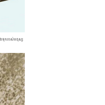
ពឹងទុករបស់មនុស្ស