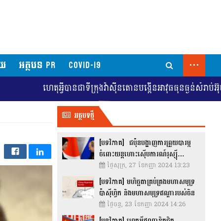
...
័យ
អត្ថបទ PR
COVID-19
រុងវ៉ាស៊ីនតោនបង្កើនអាវុធធុនធ្ងន់សំរាប់អ៊ុយក្រែន
អ៊ុយក្រែនស្វែង
អត្ថបទថ្មី
[បទវិភាគ] ជប៉ុនបង្ហាញការព្រួយបារម្ភ
ចំពោះយន្តហោះស៊ើបការណ៍រុស្ស៊ី…
ថ្ងៃសុក្រ, 27 ខែកញ្ញា 2024 13:23
[បទវិភាគ] មហិច្ឆតាគ្រប់គ្រងមហាសមុទ្រ
ប៉ាស៊ីហ្វិក និងមហាសមុទ្រឥណ្ឌារបស់ចិន
ថ្ងៃចន្ទ, 23 ខែកញ្ញា 2024 14:26
[បទវិភាគ] ហេតុអ្វីឥណ្ឌាខិតជិត