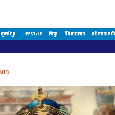
ច្ចេកវិទ្យា
LIFESTYLE
កីឡា
ព័ត៌មានតារា
វេទិកាជោគជ
ហេតុអ្វីបានជាទីក្
ភពលោក