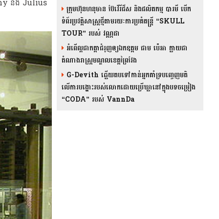
hony និង Julius
ក្រុមហ៊ុនហនុមាន ប៊ែវើរីជីស និង​ផលិតកម្ម បារមី​ បើក
ទំព័រប្រវត្តិសាស្ត្រថ្មីតាមរយៈការប្រគំតន្រ្តី “SKULL
TOUR” របស់ វណ្ណដា
អំពើល្អជាកត្តាជំរុញឲ្យឯកឧត្តម ជាម ប៉េអា ក្លាយជា
តំណាងរាស្ត្រមណ្ឌលខេត្តព្រៃវែង
G-Devith ឆ្លើយតបទៅកាន់អ្នកគាំទ្របញ្ចេញមតិ
លើការបង្ហោះរបស់លោកដោយប្រើឃ្លានៅក្នុងបទចម្រៀង
“CODA” រ​​​បស់ VannDa