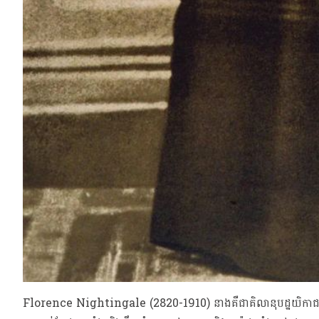
Florence Nightingale (2820-1910) នាងគឺជាគិលានុបដ្ឋយិកាជនជា