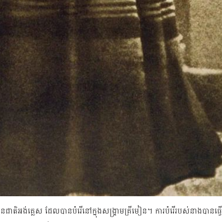
តិអង់គ្លេស ដែលបានបំរើនៅក្នុងសង្គ្រាមគ្រីមៀន។ ការបំរើរបស់នាងបាន