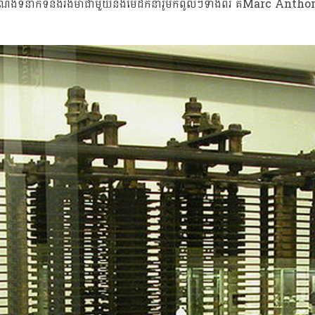
តចំណងទំនាក់ទំនងរឹងមាំជាមួយនឹងមេដឹកនាំរ៉ូមកំពូលៗទាំងពីរ គឺMarc Ant