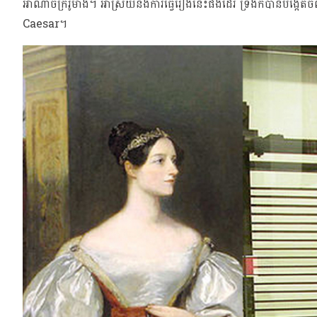
អាណាចក្ររ៉ូមាំង។ អាស្រ័យនឹងការធ្វើរឿងនេះផងដែរ ទ្រង់ក៏បានបង្កើ
Caesar។