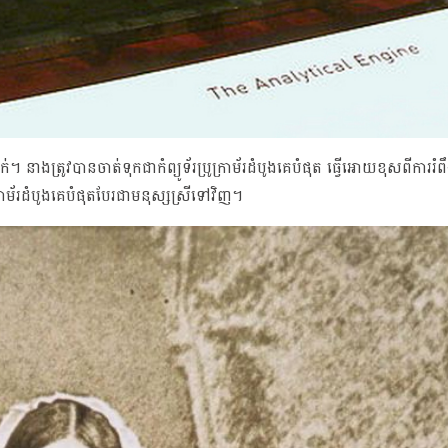
ាងត្រូវបានចាត់ទុកជាកំព្យូទ័រប្រូក្រាម័រដំបូងគេបំផុត ធ្វើអោយខុសពីការរំ
រាម័រដំបូងគេបំផុតបែរជាមនុស្សស្រីទៅវិញ។