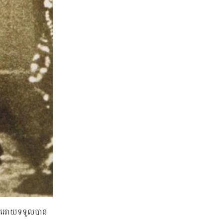
ធ្វើអោយទទួលបាន