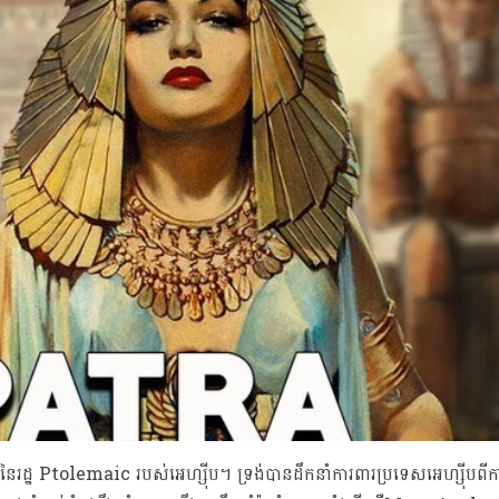
រដ្ឋ Ptolemaic របស់អេហ្ស៊ីប។ ទ្រង់បានដឹកនាំការពារប្រទេសអេហ្ស៊ីបពី