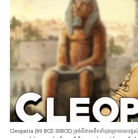
Cleopatra (69 BCE-30BCE) ទ្រង់គឺជាមេដឹកនាំចុងក្រោយគេបង្អស់នៃ