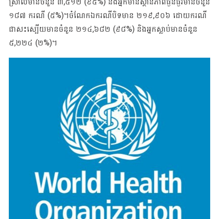
ស្រាលមានចំនួន ៣,៥១២ (៩៥%) និងអ្នកមានស្ថានភាពធ្ងន់ធ្ងរមានចំនួន
១៨៧ ករណី (៥%)។ចំណែកឯករណីបិទមាន ២១៩,៩០៦ ដោយករណី
ជាសះស្បើយមានចំនួន ២១៤,៦៨២ (៩៨%) និងអ្នកស្លាប់មានចំនួន
៥,២២៤ (២%)។