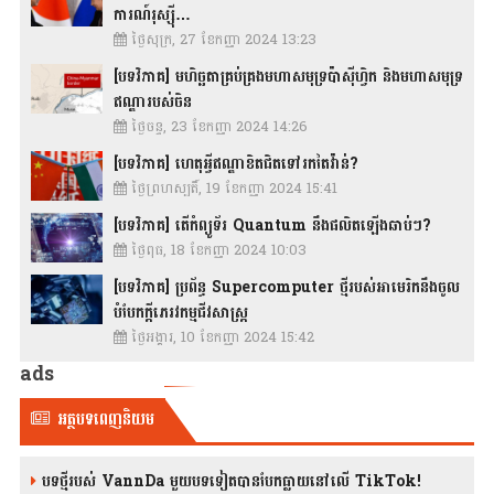
ការណ៍រុស្ស៊ី…
ថ្ងៃសុក្រ, 27 ខែកញ្ញា 2024 13:23
[បទវិភាគ] មហិច្ឆតាគ្រប់គ្រងមហាសមុទ្រប៉ាស៊ីហ្វិក និងមហាសមុទ្រ
ឥណ្ឌារបស់ចិន
ថ្ងៃចន្ទ, 23 ខែកញ្ញា 2024 14:26
[បទវិភាគ] ហេតុអ្វីឥណ្ឌាខិតជិតទៅរកតៃវ៉ាន់?
ថ្ងៃព្រហស្បតិ៍, 19 ខែកញ្ញា 2024 15:41
[បទវិភាគ] តើកំព្យូទ័រ Quantum នឹងផលិតឡើងឆាប់ៗ?
ថ្ងៃពុធ, 18 ខែកញ្ញា 2024 10:03
[បទវិភាគ] ប្រព័ន្ធ Supercomputer ថ្មីរបស់អាមេរិកនឹងចូល
បំបែកក្តីភេរវកម្មជីវសាស្រ្ត
ថ្ងៃអង្គារ, 10 ខែកញ្ញា 2024 15:42
ads
អត្ថបទពេញនិយម
បទថ្មីរបស់ VannDa មួយបទទៀតបានបែកធ្លាយនៅលើ TikTok!