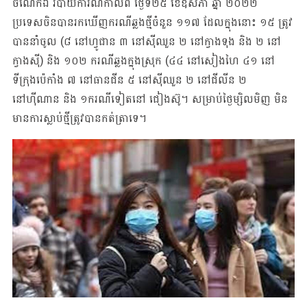
ចំណែកឯ របាយការណ៍កាលពី ថ្ងៃទី២៥ ខែឧសភា ឆ្នាំ ២០២២
ប្រទេសចិនបានរកឃើញករណីឆ្លងថ្មីចំនួន ១១៧ ដែលក្នុងនោះ ១៥ ត្រូវ
បាននាំចូល (៨ នៅហ្វូជាន ៣ នៅស៊ីឈួន ២ នៅក្វាងទុង និង ២ នៅ
ក្វាងស៊ី) និង ១០២ ករណីឆ្លងក្នុងស្រុក (៤៤ នៅសៀងហៃ ៤១ នៅ
ទីក្រុងប៉េកាំង ៧ នៅធានជីន ៥ នៅស៊ីឈួន ២ នៅជីលីន ២
នៅហ៊ីណាន និង ១ករណីទៀតនៅ ជៀងស៊ូ។ សម្រាប់ថ្ងៃម្សិលមិញ មិន
មានការស្លាប់ថ្មីត្រូវបានកត់ត្រាទេ។