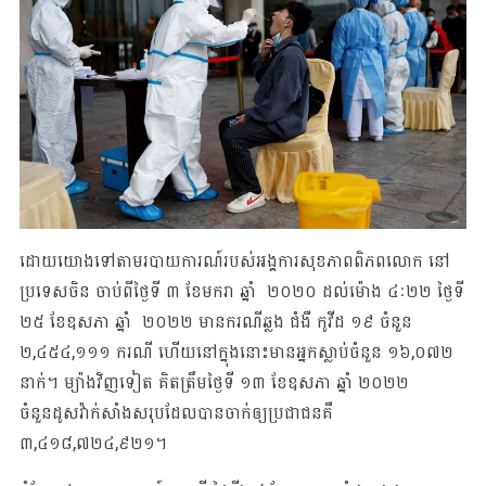
ដោយយោងទៅតាមរបាយការណ៍របស់អង្គការសុខភាពពិភពលោក នៅ
ប្រទេសចិន ចាប់ពីថ្ងៃទី ៣ ខែមករា ឆ្នាំ ២០២០ ដល់ម៉ោង ៤ៈ២២ ថ្ងៃទី
២៥ ខែឧសភា ឆ្នាំ ២០២២ មានករណីឆ្លង ជំងឺ កូវីដ ១៩ ចំនួន
២,៤៥៤,១១១ ករណី ហើយនៅក្នុងនោះមានអ្នកស្លាប់ចំនួន ១៦,០៧២
នាក់។ ម្យ៉ាងវិញទៀត គិតត្រឹមថ្ងៃទី ១៣ ខែឧសភា ឆ្នាំ ២០២២
ចំនួនដូសវ៉ាក់សាំងសរុបដែលបានចាក់ឲ្យប្រជាជនគឺ
៣,៤១៨,៧២៤,៩២១។