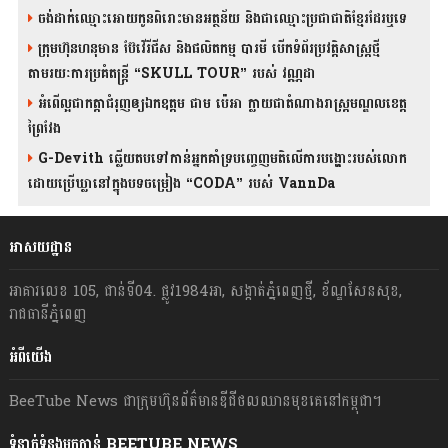
ចង់ដាក់ឈ្មោះអោយកូនពិរោះមានអត្ថន័យ និងជាឈ្មោះប្រជាជាតិខ្មែរដែរឬទេ
ក្រុមហ៊ុនហនុមាន ប៊ែវើរីជីស និង​ផលិតកម្ម បារមី​ បើកទំព័រប្រវត្តិសាស្ត្រថ្មី
តាមរយៈការប្រគំតន្រ្តី “SKULL TOUR” របស់ វណ្ណដា
អំពើល្អជាកត្តាជំរុញឲ្យឯកឧត្តម ជាម ប៉េអា ក្លាយជាតំណាងរាស្ត្រមណ្ឌលខេត្ត
ព្រៃវែង
G-Devith ឆ្លើយតបទៅកាន់អ្នកគាំទ្របញ្ចេញមតិលើការបង្ហោះរបស់លោក
ដោយប្រើឃ្លានៅក្នុងបទចម្រៀង “CODA” រ​​​បស់ VannDa
អាសយដ្ឋាន
អាគារលេខ 105, ជាន់ទី04. ផ្លូវ1984អា, សង្កាត់ភ្នំពេញថ្មី, ខ័ណ្ឌសែនសុខ,
រាជធានីភ្នំពេញ
អំពីយើង
BeeTube News ជា​ក្រុមហ៊ុន​ព័ត៌មាន​ឌីជីថលឈាន​មុខ​គេ​នៅ​កម្ពុជា។
ទំនាក់ទំនងមកកាន់ BEETUBE NEWS