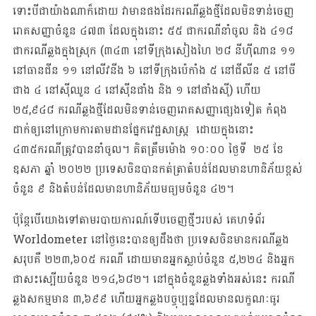
ទោះបីជាយ៉ាងណាក៏ដោយ វាមានផងដែរករណីឆ្លងថ្មីដែលមិនទាន់ចេញ
រោគសញ្ញាចំនួន ៤៧៣ ដែលក្នុងនោះ ៥៥ ជាករណីនាំចូល និង ៤១៨
ជាករណីឆ្លងក្នុងស្រុក (៣៤៣ នៅទីក្រុងសៀងហៃ ២៨ នីហ៊ីណាន ១១
នៅធានជីន ១១ នៅលីវនីង ៦ នៅទីក្រុងប៉េកាំង ៥ នៅជីលីន ៥ នៅចី
ជាង ៤ នៅស៊ីឈួន ៤ នៅស៊ីនជាំង និង ១ នៅជាំងស៊ី) ហើយ
២៥,៩៤៨ ករណីឆ្លងថ្មីដែលមិនទាន់ចេញរោគសញ្ញាផ្សេងទៀត កំពុង
ដាក់ឲ្យនៅក្រោមការតាមដានផ្នែកវេជ្ជសាស្ត្រ ដោយក្នុងនោះ
៤៣៥ករណីត្រូវបាននាំចូល។ គិតត្រឹមម៉ោង ១០ៈ០០ ថ្ងៃទី ២៥ ខែ
ឧសភា ឆ្នាំ ២០២២ ប្រទេសចិនបានកត់ត្រាតំបន់ដែលមានហានិភ័យខ្ពស់
ចំនួន ៩ និងតំបន់ដែលមានហានិភ័យមធ្យមចំនួន ៤២។
ប៉ុន្តែបើយោងទៅតាមរបាយការណ៍ទើបចេញថ្មីៗរបស់ គេហទំព័រ
Worldometer នៅថ្ងៃនេះបានឲ្យដឹងថា ប្រទេសចិនមានករណីឆ្លង
សរុបគឺ ២២៣,៦០៥ ករណី ដោយមានអ្នកស្លាប់ចំនួន ៥,២២៤ និងអ្នក
ជាសះស្បើយចំនួន ២១៤,៦៨២។ នៅក្នុងចំនួនឆ្លងទាំងអស់នេះ ករណី
ឆ្លងសកម្មមាន ៣,៦៩៩ ហើយអ្នកឆ្លងបច្ចុប្បន្នដែលមានលក្ខណៈធូរ