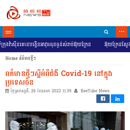
...
វ៉ាស៊ីនតោនបង្កើនអាវុធធុនធ្ងន់សំរាប់អ៊ុយក្រែន
អ៊ុយក្រែនស្វែងរក
Home
ព័ត៌មានថ្មីៗ
ពត៏មានថ្មីៗស្តីអំពីជំងី Covid-19 នៅក្នុង
ប្រទេសចិន
ថ្ងៃព្រហស្បតិ៍, 26 ខែឧសភា 2022 11:39
BeeTube News