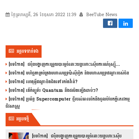
ថ្ងៃព្រហស្បតិ៍, 26 ខែឧសភា 2022 11:39
BeeTube News
អត្ថបទទាក់ទង
[បទវិភាគ] ជប៉ុនបង្ហាញការព្រួយបារម្ភចំពោះយន្តហោះស៊ើបការណ៍រុស្ស៊ី…
[បទវិភាគ] មហិច្ឆតាគ្រប់គ្រងមហាសមុទ្រប៉ាស៊ីហ្វិក និងមហាសមុទ្រឥណ្ឌារបស់ចិន
[បទវិភាគ] ហេតុអ្វីឥណ្ឌាខិតជិតទៅរកតៃវ៉ាន់?
[បទវិភាគ] តើកំព្យូទ័រ Quantum នឹងផលិតឡើងឆាប់ៗ?
[បទវិភាគ] ប្រព័ន្ធ Supercomputer ថ្មីរបស់អាមេរិកនឹងចូលបំបែកក្តីភេរវកម្ម
ជីវសាស្រ្ត
អត្ថបទថ្មី
[បទវិភាគ] ជប៉ុនបង្ហាញការព្រួយបារម្ភចំពោះយន្តហោះស៊ើប