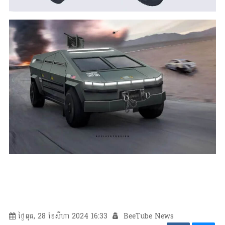
ថ្ងៃពុធ, 28 ខែសីហា 2024 16:33
BeeTube News