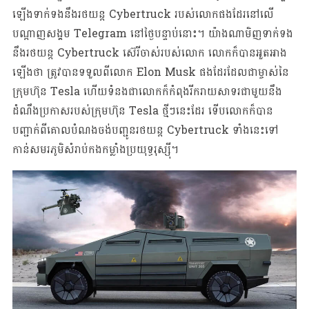
ឡើងទាក់ទងនឹងរថយន្ត Cybertruck របស់លោកផងដែរនៅលើ
បណ្តាញសង្គម Telegram នៅថ្ងៃបន្ទាប់នោះ។ យ៉ាងណាមិញទាក់ទង
នឹងរថយន្ត Cybertruck ស៊េរីចាស់របស់លោក លោកក៏បានអួតអាង
ឡើងថា ត្រូវបានទទួលពីលោក Elon Musk ផងដែរដែលជាម្ចាស់នៃ
ក្រុមហ៊ុន Tesla ហើយទំនងជាលោកក៏កំពុងរីករាយសាទរជាមួយនឹង
ដំណឹងប្រកាសរបស់ក្រុមហ៊ុន Tesla ថ្មីៗនេះដែរ ទើបលោកក៏បាន
បញ្ជាក់ពីគោលបំណងចង់បញ្ជូនរថយន្ត Cybertruck ទាំងនេះទៅ
កាន់សមរភូមិសំរាប់កងកម្លាំងប្រយុទ្ធរុស្ស៊ី។