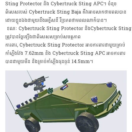
Sting Protector និង Cybertruck Sting APC។ ចំនុច
ពិសេសរបស់ Cybertruck Sting Baja គឺវាអាចសាកថាមពលបាន
ដោយខ្លួនឯងជាមួយនឹងអគ្គីសនី រឺប្រភពថាមពលណាក៏បាន។
ខណៈ Cybertruck Sting Protector និងCybertruck Sting 
ត្រូវបានច្នៃឡើងជាពិសេសសម្រាប់សមត្ថភាព
ការពារ, Cybertruck Sting Protector អាចការពារជាមួយគ្រាប់
កាំភ្លើងវែង 7.62mm និង​​​ Cybertruck Sting APC អាចការពារ
បានជាមួយមីន និងគ្រាប់កាំភ្លើងធុនធ្ងន់ 14.5mm។