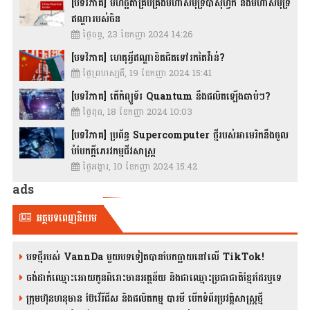
[បទវិភាគ] មហិច្ឆតាគ្រប់គ្រងមហាសមុទ្រប៉ាស៊ីហ្វិក និងមហាសមុទ្រ
ឥណ្ឌារបស់ចិន
ថ្ងៃចន្ទ, 23 ខែកញ្ញា 2024 14:26
[បទវិភាគ] ហេតុអ្វីឥណ្ឌាខិតជិតទៅរកតៃវ៉ាន់?
ថ្ងៃព្រហស្បតិ៍, 19 ខែកញ្ញា 2024 15:41
[បទវិភាគ] តើកំព្យូទ័រ Quantum នឹងផលិតឡើងឆាប់ៗ?
ថ្ងៃពុធ, 18 ខែកញ្ញា 2024 10:03
[បទវិភាគ] ប្រព័ន្ធ Supercomputer ថ្មីរបស់អាមេរិកនឹងចូល
បំបែកក្តីភេរវកម្មជីវសាស្រ្ត
ថ្ងៃអង្គារ, 10 ខែកញ្ញា 2024 15:42
ads
អត្ថបទពេញនិយម
បទថ្មីរបស់ VannDa មួយបទទៀតបានបែកធ្លាយនៅលើ TikTok!
ចង់ដាក់ឈ្មោះអោយកូនពិរោះមានអត្ថន័យ និងជាឈ្មោះប្រជាជាតិខ្មែរដែរឬទេ
ក្រុមហ៊ុនហនុមាន ប៊ែវើរីជីស និង​ផលិតកម្ម បារមី​ បើកទំព័រប្រវត្តិសាស្ត្រថ្មី