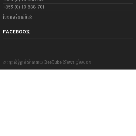
+855 (0) 10 888 701
បែបបទទំនាក់ទំនង
FACEBOOK
© រក្សា​សិទ្ធិ​គ្រប់​យ៉ាង​ដោយ​ BeeTube News ឆ្នាំ​២០២១