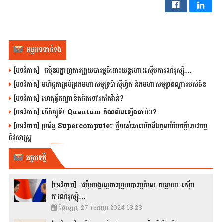
អត្ថបទទាក់ទង
[បទវិភាគ] ជប៉ុនបង្ហាញការព្រួយបារម្ភចំពោះយន្តហោះស៊ើបការណ៍រុស្ស៊ី…
[បទវិភាគ] មហិច្ឆតាគ្រប់គ្រងមហាសមុទ្រប៉ាស៊ីហ្វិក និងមហាសមុទ្រឥណ្ឌារបស់ចិន
[បទវិភាគ] ហេតុអ្វីឥណ្ឌាខិតជិតទៅរកតៃវ៉ាន់?
[បទវិភាគ] តើកំព្យូទ័រ Quantum នឹងផលិតឡើងឆាប់ៗ?
[បទវិភាគ] ប្រព័ន្ធ Supercomputer ថ្មីរបស់អាមេរិកនឹងចូលបំបែកក្តីភេរវកម្ម
ជីវសាស្រ្ត
អត្ថបទថ្មី
[បទវិភាគ] ជប៉ុនបង្ហាញការព្រួយបារម្ភចំពោះយន្តហោះស៊ើប
ការណ៍រុស្ស៊ី…
ថ្ងៃសុក្រ, 27 ខែកញ្ញា 2024 13:23