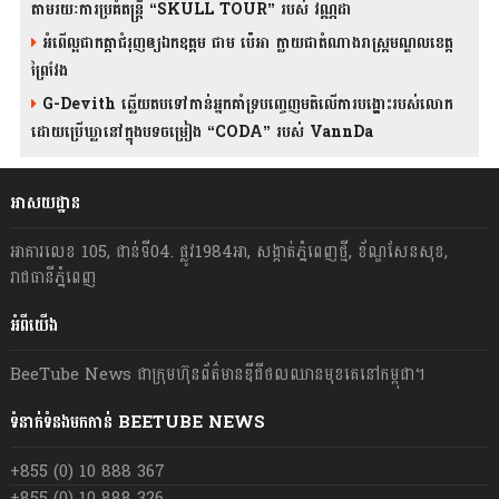
តាមរយៈការប្រគំតន្រ្តី “SKULL TOUR” របស់ វណ្ណដា
អំពើល្អជាកត្តាជំរុញឲ្យឯកឧត្តម ជាម ប៉េអា ក្លាយជាតំណាងរាស្ត្រមណ្ឌលខេត្ត
ព្រៃវែង
G-Devith ឆ្លើយតបទៅកាន់អ្នកគាំទ្របញ្ចេញមតិលើការបង្ហោះរបស់លោក
ដោយប្រើឃ្លានៅក្នុងបទចម្រៀង “CODA” រ​​​បស់ VannDa
អាសយដ្ឋាន
អាគារលេខ 105, ជាន់ទី04. ផ្លូវ1984អា, សង្កាត់ភ្នំពេញថ្មី, ខ័ណ្ឌសែនសុខ,
រាជធានីភ្នំពេញ
អំពីយើង
BeeTube News ជា​ក្រុមហ៊ុន​ព័ត៌មាន​ឌីជីថលឈាន​មុខ​គេ​នៅ​កម្ពុជា។
ទំនាក់ទំនងមកកាន់ BEETUBE NEWS
+855 (0) 10 888 367
+855 (0) 10 888 326