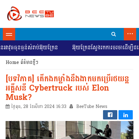
...
ធធុនធ្ងន់សំរាប់អ៊ុយក្រែន
អ៊ុយក្រែនស្វែងរកការចរចាដើម្បីជម្ល
Home
ព័ត៌មានថ្មីៗ
[បទវិភាគ] តើកងកម្លាំងនឹងងាកមកប្រើរថយន្ត
អគ្គីសនី Cybertruck របស់ Elon
Musk?
ថ្ងៃពុធ, 28 ខែសីហា 2024 16:33
BeeTube News