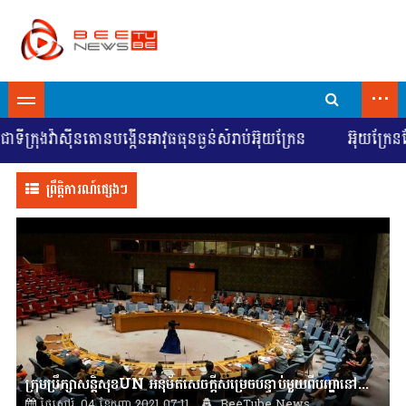
...
ទីក្រុងវ៉ាស៊ីនតោនបង្កើនអាវុធធុនធ្ងន់សំរាប់អ៊ុយក្រែន
អ៊ុយក្រែនស
ព្រឹត្តិការណ៍ផ្សេងៗ
ក្រុមប្រឹក្សាសន្តិសុខUN អនុម័តសេចក្តីសម្រេចបន្ទាប់មួយពីបញ្ហានៅអាហ្វហ្គានិស្ថាន
ថ្ងៃសៅរ៍, 04 ខែកញ្ញា 2021 07:11
BeeTube News