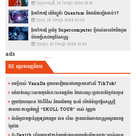
ថ្ងៃព្រហស្បតិ៍, 19 ខែកញ្ញា 2024 15:41
[បទវិភាគ] តើកំព្យូទ័រ Quantum នឹងផលិតឡើងឆាប់ៗ?
ថ្ងៃពុធ, 18 ខែកញ្ញា 2024 10:03
[បទវិភាគ] ប្រព័ន្ធ Supercomputer ថ្មីរបស់អាមេរិកនឹងចូល
បំបែកក្តីភេរវកម្មជីវសាស្រ្ត
ថ្ងៃអង្គារ, 10 ខែកញ្ញា 2024 15:42
ads
អត្ថបទពេញនិយម
បទថ្មីរបស់ VannDa មួយបទទៀតបានបែកធ្លាយនៅលើ TikTok!
ចង់ដាក់ឈ្មោះអោយកូនពិរោះមានអត្ថន័យ និងជាឈ្មោះប្រជាជាតិខ្មែរដែរឬទេ
ក្រុមហ៊ុនហនុមាន ប៊ែវើរីជីស និង​ផលិតកម្ម បារមី​ បើកទំព័រប្រវត្តិសាស្ត្រថ្មី
តាមរយៈការប្រគំតន្រ្តី “SKULL TOUR” របស់ វណ្ណដា
អំពើល្អជាកត្តាជំរុញឲ្យឯកឧត្តម ជាម ប៉េអា ក្លាយជាតំណាងរាស្ត្រមណ្ឌលខេត្ត
ព្រៃវែង
G-Devith ឆ្លើយតបទៅកាន់អ្នកគាំទ្របញ្ចេញមតិលើការបង្ហោះរបស់លោក