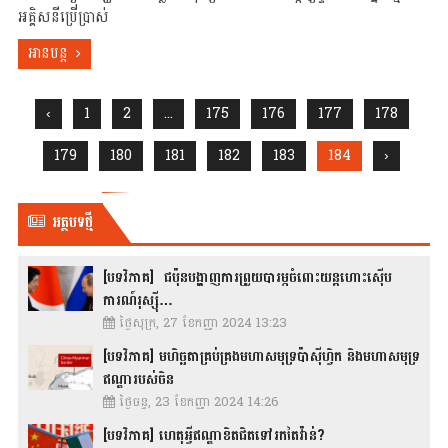
អគ្គិសនីប្រើប្រាស់
អានបន្ត
‹
1
2
...
175
176
177
178
179
180
181
182
183
184
›
អត្ថបទថ្មី
[បទវិភាគ] ជប៉ុនបង្ហាញការព្រួយបារម្ភចំពោះយន្តហោះស៊ើប
ការណ៍រុស្ស៊ី…
ថ្ងៃសុក្រ, 27 ខែកញ្ញា 2024 13:23
[បទវិភាគ] មហិច្ឆតាគ្រប់គ្រងមហាសមុទ្រប៉ាស៊ីហ្វិក និងមហាសមុទ្រ
ឥណ្ឌារបស់ចិន
ថ្ងៃចន្ទ, 23 ខែកញ្ញា 2024 14:26
[បទវិភាគ] ហេតុអ្វីឥណ្ឌាខិតជិតទៅរកតៃវ៉ាន់?