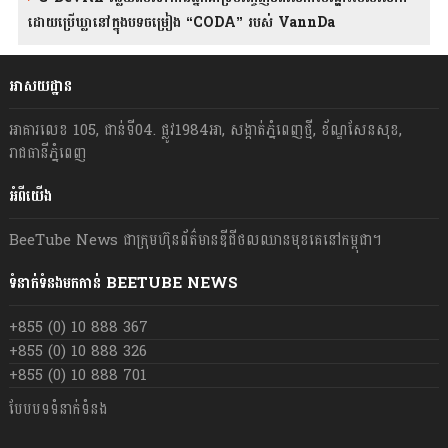
ដោយប្រើឃ្លានៅក្នុងបទចម្រៀង “CODA” រ​​​បស់ VannDa
អាសយដ្ឋាន
អាគារលេខ 105, ជាន់ទី04. ផ្លូវ1984អា, សង្កាត់ភ្នំពេញថ្មី, ខ័ណ្ឌសែនសុខ,
រាជធានីភ្នំពេញ
អំពីយើង
BeeTube News ជា​ក្រុមហ៊ុន​ព័ត៌មាន​ឌីជីថលឈាន​មុខ​គេ​នៅ​កម្ពុជា។
ទំនាក់ទំនងមកកាន់ BEETUBE NEWS
+855 (0) 10 888 367
+855 (0) 10 888 326
+855 (0) 10 888 701
បែបបទទំនាក់ទំនង