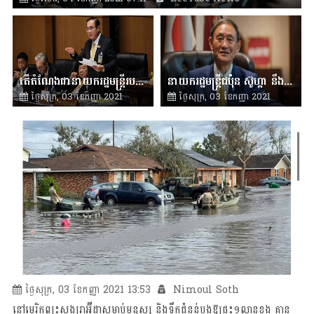
តើតំណែងជានាយករដ្ឋមន្ត្រីរបស់លោក ប្រាយុទ្ធ និងរដ្ឋមន្រ្តី៥រូបទៀតអាចរក្សាតំណែងបានដែរឬទេ?
នាយករដ្ឋមន្ត្រីជប៉ុន ស៊ូហ្កា នឹងចុះចេញពីតំណែងនៅចុងខែនេះ
ថ្ងៃសុក្រ, 03 ខែកញ្ញា 2021
ថ្ងៃសុក្រ, 03 ខែកញ្ញា 2021
15:44
Nimoul Soth
15:15
Jasmine Tea
ថ្ងៃសុក្រ, 03 ខែកញ្ញា 2021 13:53
Nimoul Soth
នៅមេរិកព្យុះសង្ឃរាអ៊ីដាសម្លាប់មនុស្ស និងទឹកជំនន់បង្កឱ្យផ្ទះ១លានខ្នង គ្មាន