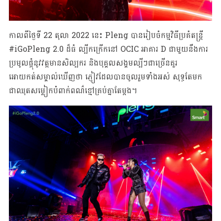
កាលពីថ្ងៃទី 22 តុលា 2022 នេះ Pleng បានរៀបចំកម្មវិធីប្រគំតន្ត្រី
#iGoPleng 2.0 ដ៏ធំ ល្បីកក្រើកនៅ OCIC អាគារ D ជាមួយនឹងការ
ប្រមូលផ្តុំនូវវត្តមានសិល្បករ និងបុគ្គលសង្គមល្បីៗជាច្រើនគួរ
អោយកត់សម្គាល់ឃើញថា ភ្ញៀវដែលបានចូលរួមទាំងអស់ សុទ្ធតែមក
ជាឈុតសម្លៀកបំពាក់ពណ៌ខ្មៅគ្រប់គ្នាតែម្តង។