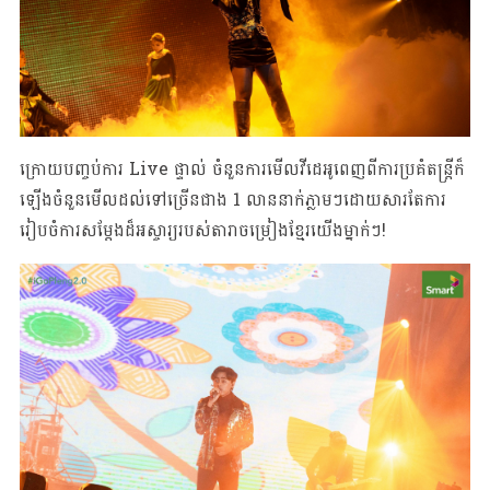
ក្រោយបញ្ចប់ការ Live ផ្ទាល់ ចំនួនការមើលវីដេអូពេញពីការប្រគំតន្រ្តីក៏
ឡើងចំនួនមើលដល់ទៅច្រើនជាង 1 លាននាក់ភ្លាមៗដោយសារតែការ
រៀបចំការសម្តែងដ៏អស្ចារ្យរបស់តារាចម្រៀងខ្មែរយើងម្នាក់ៗ!