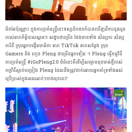
មិនតែប៉ុណ្ណោះ ក្នុងការ​ប្រគំតន្ត្រីនេះ​ទស្សនិកជន​ក៏បាន​ឃើញ​ពីការ​ចូលរួម​
របស់​តារា​កិត្តិយសស្អាតៗ សង្ហារ​ជាច្រើន​ ដែងមានទាំង សិល្បករ សិល្ប
ការិនី ក្រុមអ្នកបង្កើតមាតិកា​ តារា​ TikTok តារាសម្តែង ក្រុម
Gamers និង ហ្វេន Pleng ជាច្រើនអ្នកទៀត ។ Pleng ធ្វើកម្មវិធី
ការប្រគំតន្ត្រី #iGoPleng2.0 ដ៏ធំនេះគឺដើម្បីសម្ពោធមុខមាត់ថ្មីរបស់
កម្មវិធីស្តាប់ចម្រៀង​ Pleng ដែលនឹងត្រូវដាក់អោយអ្នកគាំទ្រទាំងអស់
ប្រើប្រាស់ក្នុងពេលឆាប់ៗខាងមុខនេះ!