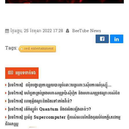
ថ្ងៃអង្គារ, 25 ខែតុលា 2022 17:28
BeeTube News
Tags:
red entertainment
អត្ថបទទាក់ទង
[បទវិភាគ] ជប៉ុនបង្ហាញការព្រួយបារម្ភចំពោះយន្តហោះស៊ើបការណ៍រុស្ស៊ី…
[បទវិភាគ] មហិច្ឆតាគ្រប់គ្រងមហាសមុទ្រប៉ាស៊ីហ្វិក និងមហាសមុទ្រឥណ្ឌារបស់ចិន
[បទវិភាគ] ហេតុអ្វីឥណ្ឌាខិតជិតទៅរកតៃវ៉ាន់?
[បទវិភាគ] តើកំព្យូទ័រ Quantum នឹងផលិតឡើងឆាប់ៗ?
[បទវិភាគ] ប្រព័ន្ធ Supercomputer ថ្មីរបស់អាមេរិកនឹងចូលបំបែកក្តីភេរវកម្ម
ជីវសាស្រ្ត