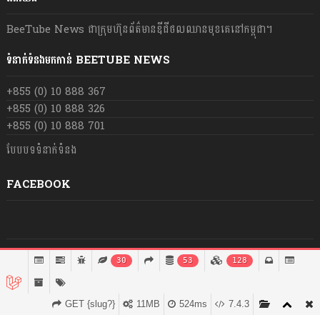
BeeTube News ជា​ក្រុមហ៊ុន​ព័ត៌មាន​ឌីជីថលឈាន​មុខ​គេ​នៅ​កម្ពុជា។
ទំនាក់ទំនងមកកាន់ BEETUBE NEWS
+855 (0) 10 888 367
+855 (0) 10 888 326
+855 (0) 10 888 701
បែបបទទំនាក់ទំនង
FACEBOOK
© រក្សា​សិទ្ធិ​គ្រប់​យ៉ាង​ដោយ​ BeeTube News ឆ្នាំ​២០២១
30
53
128
GET {slug?}
11MB
524ms
7.4.3