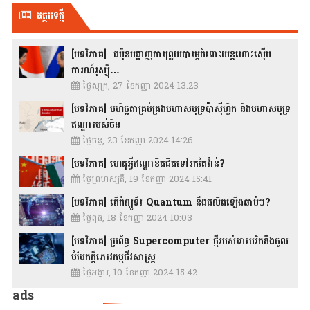
អត្ថបទថ្មី
[បទវិភាគ] ជប៉ុនបង្ហាញការព្រួយបារម្ភចំពោះយន្តហោះស៊ើប
ការណ៍រុស្ស៊ី…
ថ្ងៃសុក្រ, 27 ខែកញ្ញា 2024 13:23
[បទវិភាគ] មហិច្ឆតាគ្រប់គ្រងមហាសមុទ្រប៉ាស៊ីហ្វិក និងមហាសមុទ្រ
ឥណ្ឌារបស់ចិន
ថ្ងៃចន្ទ, 23 ខែកញ្ញា 2024 14:26
[បទវិភាគ] ហេតុអ្វីឥណ្ឌាខិតជិតទៅរកតៃវ៉ាន់?
ថ្ងៃព្រហស្បតិ៍, 19 ខែកញ្ញា 2024 15:41
[បទវិភាគ] តើកំព្យូទ័រ Quantum នឹងផលិតឡើងឆាប់ៗ?
ថ្ងៃពុធ, 18 ខែកញ្ញា 2024 10:03
[បទវិភាគ] ប្រព័ន្ធ Supercomputer ថ្មីរបស់អាមេរិកនឹងចូល
បំបែកក្តីភេរវកម្មជីវសាស្រ្ត
ថ្ងៃអង្គារ, 10 ខែកញ្ញា 2024 15:42
ads