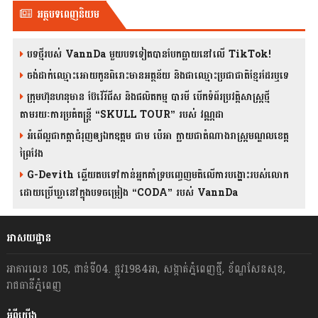
អត្ថបទពេញនិយម
បទថ្មីរបស់ VannDa មួយបទទៀតបានបែកធ្លាយនៅលើ TikTok!
ចង់ដាក់ឈ្មោះអោយកូនពិរោះមានអត្ថន័យ និងជាឈ្មោះប្រជាជាតិខ្មែរដែរឬទេ
ក្រុមហ៊ុនហនុមាន ប៊ែវើរីជីស និង​ផលិតកម្ម បារមី​ បើកទំព័រប្រវត្តិសាស្ត្រថ្មី
តាមរយៈការប្រគំតន្រ្តី “SKULL TOUR” របស់ វណ្ណដា
អំពើល្អជាកត្តាជំរុញឲ្យឯកឧត្តម ជាម ប៉េអា ក្លាយជាតំណាងរាស្ត្រមណ្ឌលខេត្ត
ព្រៃវែង
G-Devith ឆ្លើយតបទៅកាន់អ្នកគាំទ្របញ្ចេញមតិលើការបង្ហោះរបស់លោក
ដោយប្រើឃ្លានៅក្នុងបទចម្រៀង “CODA” រ​​​បស់ VannDa
អាសយដ្ឋាន
អាគារលេខ 105, ជាន់ទី04. ផ្លូវ1984អា, សង្កាត់ភ្នំពេញថ្មី, ខ័ណ្ឌសែនសុខ,
រាជធានីភ្នំពេញ
អំពីយើង