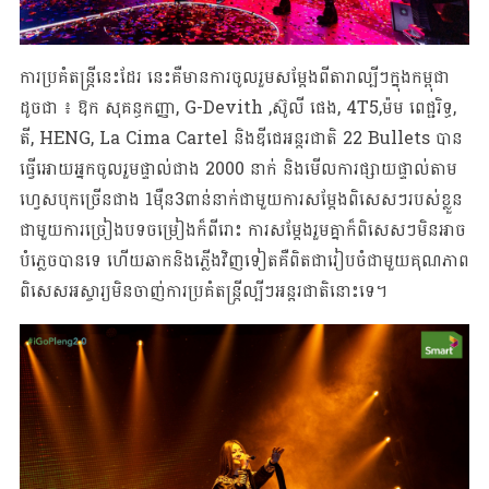
ការប្រគំតន្ត្រីនេះដែរ នេះ​គឺមាន​ការ​ចូលរួមសម្តែងពី​តារា​ល្បីៗ​ក្នុង​កម្ពុជា​
ដូច​ជា ៖ ឱក សុគន្ធកញ្ញា, G-Devith ,ស៊ូលី ផេង, 4T5,ម៉ម ពេជ្ជរិទ្ធ,
តី, HENG, La Cima Cartel និងឌីជេអន្តរជាតិ 22 Bullets បាន
ធ្វើអោយអ្នកចូលរួមផ្ទាល់ជាង 2000 នាក់ និងមើលការផ្សាយផ្ទាល់តាម
ហ្វេសបុកច្រើនជាង 1ម៉ឺន3ពាន់នាក់ជាមួយការសម្តែងពិសេសៗរបស់ខ្លួន
ជាមួយការ​ច្រៀងបទចម្រៀងក៏ពីរោះ ការសម្ដែងរួមគ្នាក៏ពិសេសៗមិនអាច
បំភ្លេចបានទេ ហើយឆាកនិងភ្លើងវិញ​ទៀត​​គឺ​ពិត​ជា​រៀប​ចំជាមួយគុណភាព​​
ពិសេស​អស្ចារ្យ​មិន​ចាញ់​ការ​ប្រគំតន្ត្រីល្បីៗអន្តរជាតិ​នោះទេ។