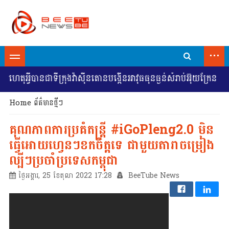
...
អ្វីបានជាទីក្រុងវ៉ាស៊ីនតោនបង្កើនអាវុធធុនធ្ងន់សំរាប់អ៊ុយក្រែន
អ៊ុ
Home
ព័ត៌មានថ្មីៗ
គុណភាពការប្រគំតន្រ្តី #iGoPleng2.0 មិន
ធ្វើអោយហ្វេនៗខកចិត្តទេ ជាមួយតារាចម្រៀង
ល្បីៗប្រចាំប្រទេសកម្ពុជា
ថ្ងៃអង្គារ, 25 ខែតុលា 2022 17:28
BeeTube News