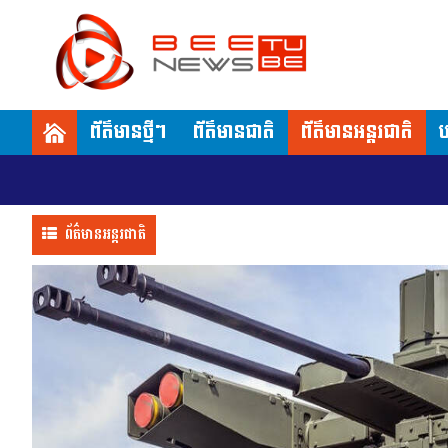
ព័ត៌មានថ្មីៗ
ព័ត៌មានជាតិ
ព័ត៌មានអន្តរជាតិ
ប
ព័ត៌មានអន្តរជាតិ