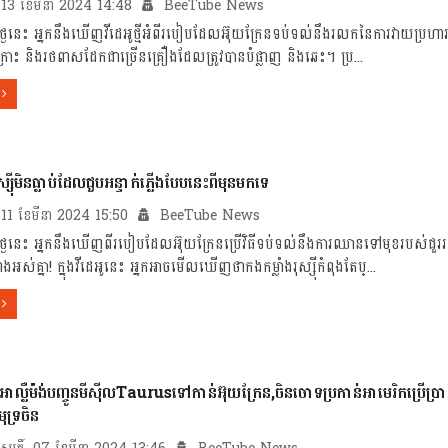
ធ, 13 ខែមីនា 2024 14:48
BeeTube News
្គថ្ងៃនេះ អ្នកនឹងឃើញវីដេអូថ្មីអំពីរបៀបដែលអ៊ុយក្រែនទប់ទល់នឹងរលកនៃការវាយប្រហាររបស
ះ និង​រថពាសដែក​ជាច្រើន​គ្រឿង​ដែល​ត្រូវ​បាន​បំផ្លាញ និង​ឆេះ។ ប្រ...
ស្ស៊ីមិនធ្លាប់ដែលជួបអន្ទាក់ភ្លើងបែបនេះពីមុនមកទេ
្ទ, 11 ខែមីនា 2024 15:50
BeeTube News
្គថ្ងៃនេះ អ្នកនឹងឃើញពីរបៀបដែលអ៊ុយក្រែនប្រើវិធីទប់ទល់នឹងការឈានទៅមុខរបស់ជួររថ
ស់គ្នា! ក្នុង​វីដេអូ​នេះ អ្នក​អាច​មើលឃើញថា​កង​កម្លាំង​រុស្ស៊ីកំពុងតែប្...
ល្លឺម៉ង់បញ្ចូនមីស៊ីលTaurusទៅកាន់អ៊ុយក្រែន,ចិន​ចោទប្រកាន់​អាមេរិក​​ប្រើ​ប្រាស់
ទ្រចិន