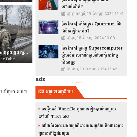
ទៅរកតៃវ៉ាន់?
ថ្ងៃព្រហស្បតិ៍, 19 ខែកញ្ញា 2024 15:41
[បទវិភាគ] តើកំព្យូទ័រ Quantum នឹង
ផលិតឡើងឆាប់ៗ?
ថ្ងៃពុធ, 18 ខែកញ្ញា 2024 10:03
[បទវិភាគ] ប្រព័ន្ធ Supercomputer
[បទវិភាគ] រថក្រោះ ​​​Bradley អ៊ុយក្រែនប្រយុទ្ធជាមួយរថក្រោះ T90M រុស្ស៊ីនៅជិត Avdiivka
ថ្មីរបស់អាមេរិកនឹងចូលបំបែកក្តីភេរវកម្ម
eeTube
ជីវសាស្រ្ត
ថ្ងៃអង្គារ, 10 ខែកញ្ញា 2024 15:42
ads
ង្កេតឃើញថា យោធា
អត្ថបទពេញនិយម
បទថ្មីរបស់ VannDa មួយបទទៀតបានបែកធ្លាយ
នៅលើ TikTok!
ចង់ដាក់ឈ្មោះអោយកូនពិរោះមានអត្ថន័យ និងជាឈ្មោះ
ប្រជាជាតិខ្មែរដែរឬទេ