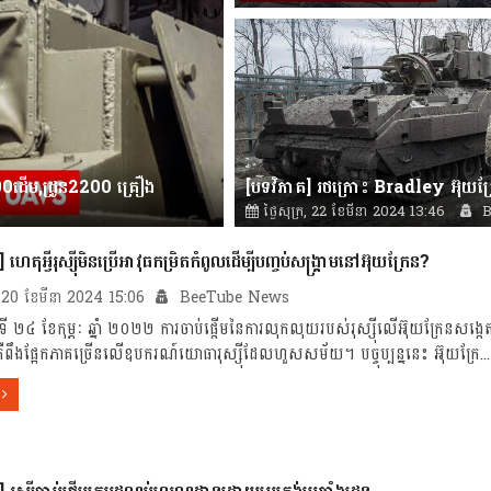
News
400ដើម,ដ្រូន2200 គ្រឿង
ថ្ងៃសុក្រ, 22 ខែមីនា 2024 13:46
B
News
ហេតុអ្វីរុស្ស៊ីមិនប្រើអាវុធកម្រិតកំពូលដើម្បីបញ្ចប់សង្គ្រាមនៅអ៊ុយក្រែន?
ធ, 20 ខែមីនា 2024 15:06
BeeTube News
្ងៃទី ២៤ ខែកុម្ភៈ ឆ្នាំ ២០២២ ការចាប់ផ្តើមនៃការលុកលុយរបស់រុស្ស៊ីលើអ៊ុយក្រែនស
គឺពឹងផ្អែកភាគច្រើនលើឧបករណ៍យោធារុស្ស៊ីដែលហួសសម័យ។ បច្ចុប្បន្ននេះ អ៊ុយក្រែ...