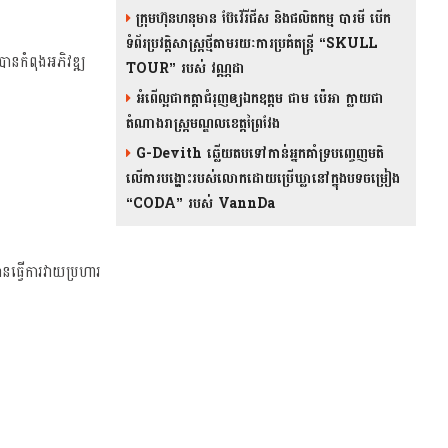
ក្រុមហ៊ុនហនុមាន ប៊ែវើរីជីស និង​ផលិតកម្ម បារមី​ បើក
ទំព័រប្រវត្តិសាស្ត្រថ្មីតាមរយៈការប្រគំតន្រ្តី “SKULL
របានកំពុងអភិវឌ្ឍ
TOUR” របស់ វណ្ណដា
អំពើល្អជាកត្តាជំរុញឲ្យឯកឧត្តម ជាម ប៉េអា ក្លាយជា
តំណាងរាស្ត្រមណ្ឌលខេត្តព្រៃវែង
G-Devith ឆ្លើយតបទៅកាន់អ្នកគាំទ្របញ្ចេញមតិ
លើការបង្ហោះរបស់លោកដោយប្រើឃ្លានៅក្នុងបទចម្រៀង
“CODA” រ​​​បស់ VannDa
ធ្វើ​ការ​វាយ​ប្រហារ​