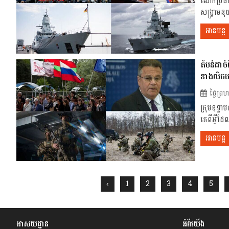
លោកប្រធាន
សង្គ្រាមន
អានបន្ត
តំបន់ដាច់
ខាងលិចម
ថ្ងៃព្រ
ក្រុមឧទ្ទាម
គេពីអ្វីដ
អានបន្ត
‹
1
2
3
4
5
អាសយដ្ឋាន
អំពីយើង