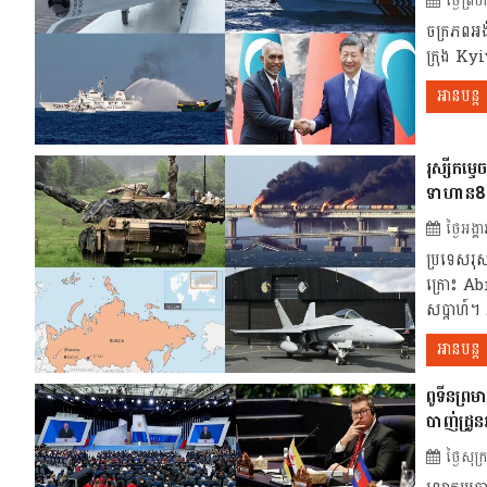
ថ្ងៃព្
ចក្រភពអង់
ក្រុង Kyi
អានបន្ត
រុស្សីកម្
ទាហាន8
ថ្ងៃអង
ប្រទេសរុស
ក្រោះ Ab
សប្តាហ៍។ .
អានបន្ត
ពូទីនព្រម
បាញ់ដ្រូន
ថ្ងៃសុ