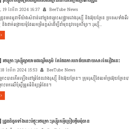
 រុស្ស៊ីចាប់ផ្តើមគ្របដណ្តប់លេណដ្ឋានដោយអេក្រង់ប្រឆាំងដ្រូន
្គារ, 19 ខែមីនា 2024 16:37
BeeTube News
ូនមានតួនាទីយ៉ាងសំខាន់នៅក្នុងជម្លោះសង្គ្រាមរវាងរុស្ស៊ី និងអ៊ុយក្រែន ប្រទេសទាំងពី
និងដាក់ពង្រាយម៉ូដែលកម្រិតខ្ពស់ដើម្បីនាំមុខនូវបច្ចេកវិទ្យា។ រុស្ស៊ី...
 រថក្រោះ​រុស្ស៊ី​ព្យាយាម​ដណ្តើម​ភូមិ តែ​ផែនការ​បរាជ័យ​ដោយសារ​តែ​រឿង​នេះ
្ទ, 18 ខែមីនា 2024 15:53
BeeTube News
្រោះបានកើតឡើងនៅព្រំដែនរវាងរុស្ស៊ី និងអ៊ុយក្រែន។ ក្រុម​រុស្ស៊ីដែល​គាំទ្រ​អ៊ុយក្រែន​បាន​
​មកលើប៉ុស្តិ៍​ត្រួតពិនិត្យ​ព្រំដែន។
ដ្រូនដ៏តូចទាំងនេះបំផ្ទុះរថក្រោះរុស្ស៊ីរកអ្វីប្រៀបផ្ទឹមពុំបាន