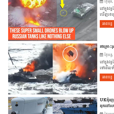
ថ្ងៃពុ
នៅក្នុងវគ
ឃើញ​រថក្រោ
អានបន្ត
រថក្រោះរុ
ថ្ងៃចន
នៅក្នុងវគ
ទៅមើលទាំងអ
អានបន្ត
UKជំុរញអា
អុកនៅសមុ