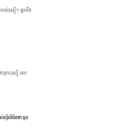
់រុស្ស៊ី។ អ្នក​នឹង​
ក្រោះរុស្ស៊ី តោះ
ហ្វីលីពីន​ជា​កូន​