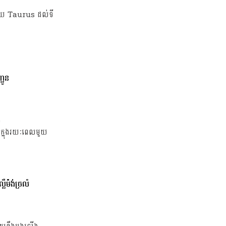
ឆ្ងាយ Taurus ដល់ទី
្ជូន
ថ
ក្នុងរយៈពេលមួយ
លឺម៉ង់ច្រលំ