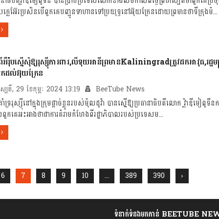
ាធិបតីវ្ល៉ាឌីមៀពូទីន បានប្រាប់ប្រទេសលោកខាងលិចកាលពីថ្ងៃព្រហស្បតិ៍ថាពួកគេប្រ
ុយក្លេអ៊ែរប្រសិនបើពួកគេបញ្ជូនទាហានទៅប្រយុទ្ធនៅអ៊ុយក្រែនដោយព្រមានថាទីក្រុងម៉...
ពីអឺរ៉ុបស្នើសុំឱ្យរុស្ស៊ីការពារ,លីទុយអានីព្រមានKaliningradត្រូវដកអាវុធ,រដ្ឋម
កដល់អ៊ុយក្រែន
ហស្បតិ៍, 29 ខែកុម្ភៈ 2024 13:19
BeeTube News
គាំទ្ររុស្ស៊ីនៅក្នុងក្រុមផ្តាច់ខ្លួនរបស់ម៉ុលដូវ៉ា បានស្នើឱ្យប្រធានាធិបតីលោក វ្ល៉ាឌីមៀពូទ
ែលពួកគេអះអាងថាជាការគំរាមកំហែងពីរដ្ឋាភិបាលរបស់ប្រទេសម...
6
7
8
9
10
...
389
390
›
ទំនាក់ទំនងមកកាន់ BEETUBE NE