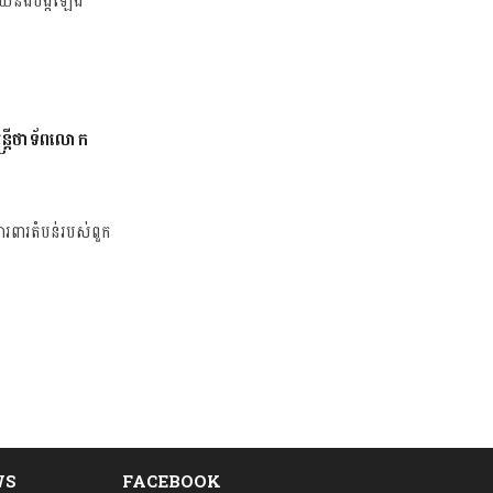
ថុយនឹងបង្កឡើង
ន្រ្តីថាទ័ពលោក
ីនការពារតំបន់របស់ពួក
WS
FACEBOOK