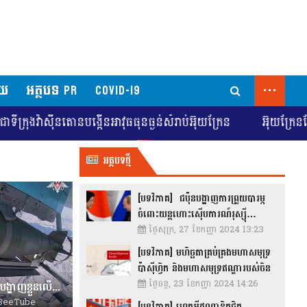
...
័យ
អត្ថបទ PR
COVID-19
ងវ៉ាស៊ីនតោនបង្កើនអាវុធធុនធ្ងន់សំរាប់អ៊ុយក្រែន
អ៊ុយក្រែនស្វែងរ
អត្ថបទថ្មី
[បទវិភាគ] ជប៉ុនបង្ហាញការព្រួយបារម្ភ
ចំពោះយន្តហោះស៊ើបការណ៍រុស្ស៊ី…
ថ្ងៃសុក្រ, 27 ខែកញ្ញា 2024 13:23
[បទវិភាគ] មហិច្ឆតាគ្រប់គ្រងមហាសមុទ្រ
ប៉ាស៊ីហ្វិក និងមហាសមុទ្រឥណ្ឌារបស់ចិន
ថ្ងៃចន្ទ, 23 ខែកញ្ញា 2024 14:26
[បទវិភាគ] គ្រាប់បែក Glide របស់រុស្សុីបង្ហាញខ្លួនលើកដំបូងក្នុងសង្គ្រាមរុស្ស៊ី-អ៊ុយក្រែន!!
eeTube
[បទវិភាគ] ហេតុអ្វីឥណ្ឌាខិតជិត