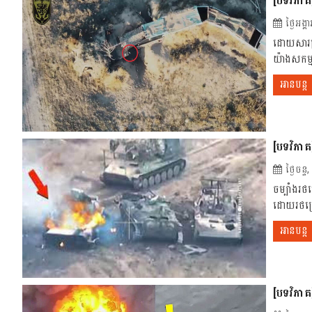
[បទវិភាគ]
ថ្ងៃអង
ដោយសារដ្រ
យ៉ាងសកម្ម 
អានបន្ត
[បទវិភាគ]
ថ្ងៃចន
ចម្បាំងរថក
ដោយរថក្រោះ
អានបន្ត
[បទវិភាគ] 