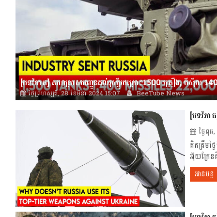
[បទវិភាគ] សហគ្រាសបញ្ជូនដល់រុស្ស៊ីរថក្រោះ1500 គ្រឿង, មីស៊ីល 1
ថ្ងៃព្រហស្បតិ៍, 28 ខែមីនា 2024 15:07
BeeTube News
[បទវិភាគ] 
ថ្ងៃពុ
គិតត្រឹមថ
អ៊ុយក្រែន
អានបន្ត