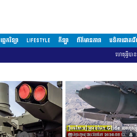
ច្ចេកវិទ្យា
LIFESTYLE
កីឡា
ព័ត៌មានតារា
វេទិកាជោគជ
ហេតុអ្វីបានជាទីក្រុ
ថ្ងៃអង្គារ, 26 ខែមីនា 2024 08:52
B