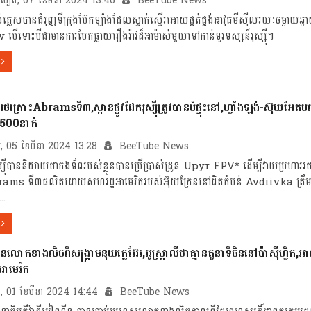
រហស្បតិ៍, 07 ខែមីនា 2024 13:46
BeeTube News
គ្លេសបានជំរុញទីក្រុងប៊ែកឡាំងដែលស្ទាក់ស្ទើរអោយផ្គត់ផ្គង់អាវុធមីស៊ីលរយៈចម្ងាយ
v បើទោះបីជាមានការបែកធ្លាយរឿងរ៉ាវដ៏អាម៉ាស់មួយទៅកាន់ទូរទស្សន៍រុស្ស៊ី។
ទេចរថក្រោះAbramsទី៣,ស្ពានផ្លូវដែករុស្ស៊ីត្រូវបានបំផ្ទុះនៅ,ហ្វាំងឡង់-ស៊ុយអែតបញ
500នាក់
្គារ, 05 ខែមីនា 2024 13:28
BeeTube News
្ស៊ីបាននិយាយថាកងទ័ពរបស់ខ្លួនបានប្រើប្រាស់ដ្រូន Upyr FPV* ដើម្បីវាយប្រហាររ
rams ទី៣ផលិតដោយសហរដ្ឋអាមេរិករបស់អ៊ុយក្រែននៅជិតតំបន់ Avdiivka ត្រឹម
..
ានលោកខាងលិចពីសង្គ្រាមនុយក្លេអ៊ែរ,អូស្ត្រាលីថាគ្មានតួនាទីចិននៅប៉ាស៊ីហ្វិក,អាល្
អាមេរិក
ក្រ, 01 ខែមីនា 2024 14:44
BeeTube News