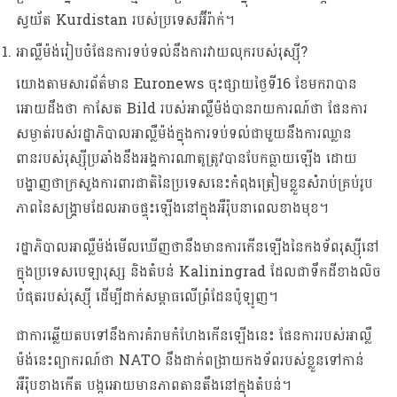
ស្វយ័ត Kurdistan របស់ប្រទេសអ៊ីរ៉ាក់។
អាល្លឺម៉ង់រៀបចំផែនការទប់ទល់នឹងការវាយលុករបស់រុស្ស៊ី?
យោងតាមសារព័ត៌មាន Euronews ចុះផ្សាយថ្ងៃទី16 ខែមករាបាន
អោយដឹងថា កាសែត Bild របស់អាល្លឺម៉ង់បានរាយការណ៍ថា ផែនការ
សម្ងាត់របស់រដ្ឋាភិបាលអាល្លឺម៉ង់ក្នុងការទប់ទល់ជាមួយនឹងការឈ្លាន
ពានរបស់រុស្ស៊ីប្រឆាំងនឹងអង្គការណាតូត្រូវបានបែកធ្លាយឡើង ដោយ
បង្ហាញថាក្រសួងការពារជាតិនៃប្រទេសនេះកំពុងត្រៀមខ្លួនសំរាប់គ្រប់រូប
ភាពនៃសង្គ្រាមដែលអាចផ្ទុះឡើងនៅក្នុងអឺរ៉ុបនាពេលខាងមុខ។
រដ្ឋាភិបាលអាល្លឺម៉ង់មើលឃើញថានឹងមានការកើនឡើងនៃកងទ័ពរុស្ស៊ីនៅ
ក្នុងប្រទេសបេឡារុស្ស និងតំបន់ Kaliningrad ដែលជាទឹកដីខាងលិច
បំផុតរបស់រុស្ស៊ី ដើម្បីដាក់សម្ពាធលើព្រំដែនប៉ូឡូញ។
ជាការឆ្លើយតបទៅនឹងការគំរាមកំហែងកើនឡើងនេះ ផែនការរបស់អាល្លឺ
ម៉ង់នេះព្យាករណ៍ថា NATO នឹងដាក់ពង្រាយកងទ័ពរបស់ខ្លួនទៅកាន់
អឺរ៉ុបខាងកើត បង្កអោយមានភាពតានតឹងនៅក្នុងតំបន់។