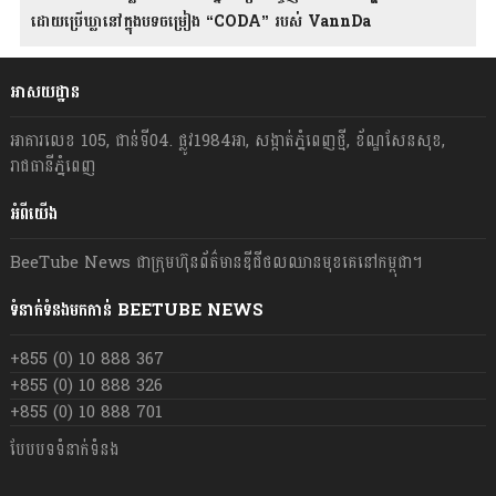
ដោយប្រើឃ្លានៅក្នុងបទចម្រៀង “CODA” រ​​​បស់ VannDa
អាសយដ្ឋាន
អាគារលេខ 105, ជាន់ទី04. ផ្លូវ1984អា, សង្កាត់ភ្នំពេញថ្មី, ខ័ណ្ឌសែនសុខ,
រាជធានីភ្នំពេញ
អំពីយើង
BeeTube News ជា​ក្រុមហ៊ុន​ព័ត៌មាន​ឌីជីថលឈាន​មុខ​គេ​នៅ​កម្ពុជា។
ទំនាក់ទំនងមកកាន់ BEETUBE NEWS
+855 (0) 10 888 367
+855 (0) 10 888 326
+855 (0) 10 888 701
បែបបទទំនាក់ទំនង