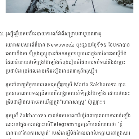
រុស្ស៊ីឆ្លើយតបនឹងរបាយការណ៍អំពីសង្គ្រាមជាមួយណាតូ
យោងតាមសារព័ត៌មាន Newsweek ចុះផ្សាយថ្ងៃទី១៥​​​ ខែមករាបាន
អោយដឹងថា ទីក្រុងមូស្គូបានចំអកអត្ថបទមួយនៅក្នុងកាសែតអាល្លឺម៉ង់
ដែលនិយាយថាទីក្រុងប៊ែរឡាំងកំពុងរៀបចំផែនការទប់ទល់នឹងជម្លោះ
ប្រដាប់អាវុធដែលអាចកើតឡើងរវាងណាតូនិងរុស្ស៊ី។
អ្នក​នាំពាក្យ​កិច្ចការ​បរទេស​រុស្ស៊ីអ្នកស្រី Maria Zakharova បាន​
ច្រានចោល​ការ​ទស្សន៍ទាយ​ពីសង្គ្រាមរបស់ទីក្រុង​​​ប៊ែរឡាំង ដោយថានេះ​
ត្រឹមជា​អ្វីដែលអាចរកឃើញក្នុង"ហោរាសាស្ត្រ" ប៉ុណ្ណោះ។
អ្នកស្រី Zakharova បានចំអកសេណារីយ៉ូដែលបានរាយការណ៍ឡើង
នោះនៅក្នុងការបង្ហោះលើTelegram។អ្នកស្រីបាននិយាយថា "ខ្ញុំ
បានអាន'ផែនការសម្ងាត់' របស់អាឡឺម៉ង់ដែលបានបែកធ្លាយនៅក្នុងសារ