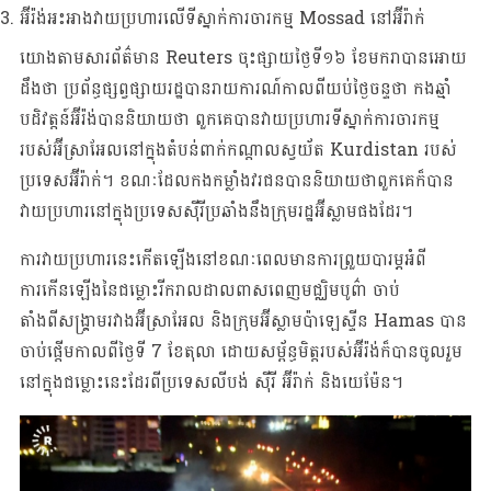
អ៊ីរ៉ង់​អះអាង​វាយ​ប្រហារ​លើ​ទីស្នាក់ការ​ចារកម្ម Mossad នៅ​អ៊ីរ៉ាក់
យោងតាមសារព័ត៌មាន Reuters ចុះផ្សាយថ្ងៃទី១៦ ខែមករាបានអោយ
ដឹងថា ប្រព័ន្ធផ្សព្វផ្សាយរដ្ឋបានរាយការណ៍កាលពីយប់ថ្ងៃចន្ទថា កងឆ្មាំ
បដិវត្តន៍អ៊ីរ៉ង់បាននិយាយថា ពួកគេបានវាយប្រហារទីស្នាក់ការចារកម្ម
របស់អ៊ីស្រាអែលនៅក្នុងតំបន់ពាក់កណ្តាលស្វយ័ត Kurdistan របស់
ប្រទេសអ៊ីរ៉ាក់។ ខណៈដែលកងកម្លាំងវរជនបាននិយាយថាពួកគេក៏បាន
វាយប្រហារនៅក្នុងប្រទេសស៊ីរីប្រឆាំងនឹងក្រុមរដ្ឋអ៊ីស្លាមផងដែរ។
ការវាយប្រហារនេះកើតឡើងនៅខណៈពេលមានការព្រួយបារម្ភអំពី
ការកើនឡើងនៃជម្លោះរីករាលដាលពាសពេញមជ្ឈិមបូព៌ា ចាប់
តាំងពីសង្គ្រាមរវាងអ៊ីស្រាអែល និងក្រុមអ៊ីស្លាមប៉ាឡេស្ទីន Hamas បាន
ចាប់ផ្តើមកាលពីថ្ងៃទី 7 ខែតុលា ដោយសម្ព័ន្ធមិត្តរបស់អ៊ីរ៉ង់ក៏បានចូលរួម
នៅក្នុងជម្លោះនេះដែរពីប្រទេសលីបង់ ស៊ីរី អ៊ីរ៉ាក់ និងយេម៉ែន។