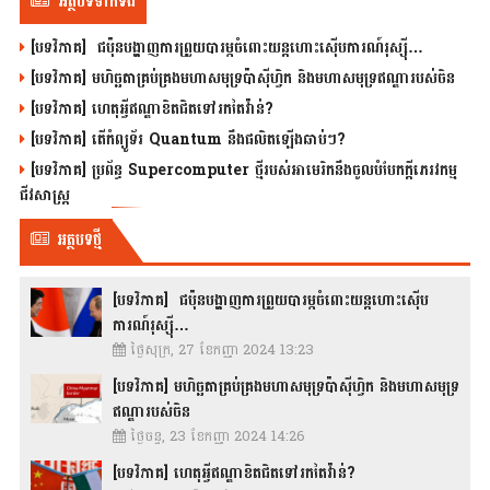
អត្ថបទទាក់ទង
[បទវិភាគ] ជប៉ុនបង្ហាញការព្រួយបារម្ភចំពោះយន្តហោះស៊ើបការណ៍រុស្ស៊ី…
[បទវិភាគ] មហិច្ឆតាគ្រប់គ្រងមហាសមុទ្រប៉ាស៊ីហ្វិក និងមហាសមុទ្រឥណ្ឌារបស់ចិន
[បទវិភាគ] ហេតុអ្វីឥណ្ឌាខិតជិតទៅរកតៃវ៉ាន់?
[បទវិភាគ] តើកំព្យូទ័រ Quantum នឹងផលិតឡើងឆាប់ៗ?
[បទវិភាគ] ប្រព័ន្ធ Supercomputer ថ្មីរបស់អាមេរិកនឹងចូលបំបែកក្តីភេរវកម្ម
ជីវសាស្រ្ត
អត្ថបទថ្មី
[បទវិភាគ] ជប៉ុនបង្ហាញការព្រួយបារម្ភចំពោះយន្តហោះស៊ើប
ការណ៍រុស្ស៊ី…
ថ្ងៃសុក្រ, 27 ខែកញ្ញា 2024 13:23
[បទវិភាគ] មហិច្ឆតាគ្រប់គ្រងមហាសមុទ្រប៉ាស៊ីហ្វិក និងមហាសមុទ្រ
ឥណ្ឌារបស់ចិន
ថ្ងៃចន្ទ, 23 ខែកញ្ញា 2024 14:26
[បទវិភាគ] ហេតុអ្វីឥណ្ឌាខិតជិតទៅរកតៃវ៉ាន់?