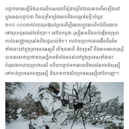
បន្ទាប់មកអាល្លឺម៉ង់បានលើកសេណារីយ៉ូជាច្រើនដែលអាចកើតឡើងនៅ
ក្នុងពេលបន្ទាប់ថា វិមានក្រឹមឡាំងអាចនឹងកេណ្ឌទ័ពថ្មីៗចំនួន​​​
២០០ ០០០នាក់វាយលុកអ៊ុយក្រែនដើម្បីអោយខ្លួនអាចរីកចំរើនឈាន
ទៅមុខរហូតដល់ខែមិថុនា។ នៅខែកក្កដា រុស្ស៊ីអាចនឹងចាប់ផ្តើមយុទ្ធនា
ការនៃសង្គ្រាមប្រឆាំងនឹងរដ្ឋបាល់ទិក។ ការវាយប្រហារតាមអ៊ីនធឺណិត
ទាំងនេះនៅក្នុងប្រទេសអេស្តូនី លីទុយអានី និងឡាតវី នឹងអាចអោយរុស្សី
បានលេសថាប្រជាជនរុស្ស៊ីភាគតិចដែលរស់នៅក្នុងប្រទេសទាំងនេះ
កំពុងរងការវាយប្រហារលើ ហើយបន្ទាប់មកអោយនឹងចល័តកងទ័ពរុស្ស៊ី
ទៅកាន់ប្រទេសបេឡារុស្ស៊ី និងភាគខាងលិចប្រទេសរុស្ស៊ីនៅខែកញ្ញា។