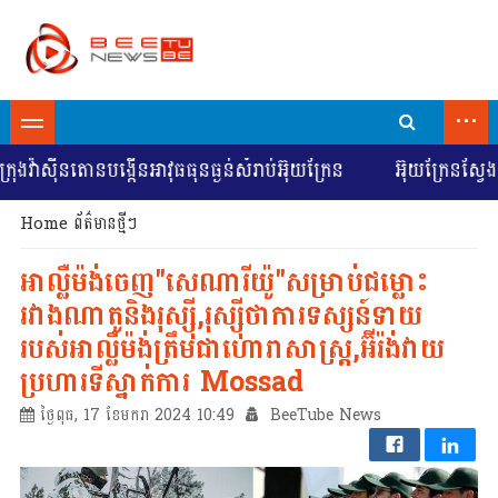
...
៉ាស៊ីនតោនបង្កើនអាវុធធុនធ្ងន់សំរាប់អ៊ុយក្រែន
អ៊ុយក្រែនស្វែងរកក
Home
ព័ត៌មានថ្មីៗ
អាល្លឺម៉ង់ចេញ"សេណារីយ៉ូ"សម្រាប់ជម្លោះ
រវាងណាតូនិងរុស្ស៊ី,រុស្ស៊ីថាការទស្សន៍ទាយ
របស់អាល្លឺម៉ង់ត្រឹមជាហោរាសាស្រ្ត,អ៊ីរ៉ង់វាយ
ប្រហារទីស្នាក់ការ Mossad
ថ្ងៃពុធ, 17 ខែមករា 2024 10:49
BeeTube News