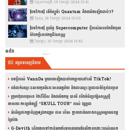
ថ្ងៃព្រហស្បតិ៍, 19 ខែកញ្ញា 2024 15:41
[បទវិភាគ] តើកំព្យូទ័រ Quantum នឹងផលិតឡើងឆាប់ៗ?
ថ្ងៃពុធ, 18 ខែកញ្ញា 2024 10:03
[បទវិភាគ] ប្រព័ន្ធ Supercomputer ថ្មីរបស់អាមេរិកនឹងចូល
បំបែកក្តីភេរវកម្មជីវសាស្រ្ត
ថ្ងៃអង្គារ, 10 ខែកញ្ញា 2024 15:42
ads
អត្ថបទពេញនិយម
បទថ្មីរបស់ VannDa មួយបទទៀតបានបែកធ្លាយនៅលើ TikTok!
ចង់ដាក់ឈ្មោះអោយកូនពិរោះមានអត្ថន័យ និងជាឈ្មោះប្រជាជាតិខ្មែរដែរឬទេ
ក្រុមហ៊ុនហនុមាន ប៊ែវើរីជីស និង​ផលិតកម្ម បារមី​ បើកទំព័រប្រវត្តិសាស្ត្រថ្មី
តាមរយៈការប្រគំតន្រ្តី “SKULL TOUR” របស់ វណ្ណដា
អំពើល្អជាកត្តាជំរុញឲ្យឯកឧត្តម ជាម ប៉េអា ក្លាយជាតំណាងរាស្ត្រមណ្ឌលខេត្ត
ព្រៃវែង
G-Devith ឆ្លើយតបទៅកាន់អ្នកគាំទ្របញ្ចេញមតិលើការបង្ហោះរបស់លោក