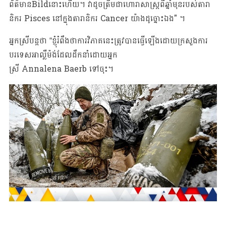
ព័ត៌មានBildនោះហើយ។ វាដូចត្រឹមជាហោរាសាស្ត្រពីឆ្នាំមុនរបស់តារា
និករ Pisces នៅក្នុងតារានិករ Cancer យ៉ាងដូច្នោះឯង" ។
អ្នកស្រីបន្តថា “ខ្ញុំរំពឹងថា​ការវិភាគនេះត្រូវបាន​ធ្វើ​ឡើង​ដោយ​ក្រសួង​ការ​
បរទេស​អាល្លឺម៉ង់​ដែល​ដឹក​នាំ​ដោយអ្នក
ស្រី Annalena Baerb ទៅចុះ។