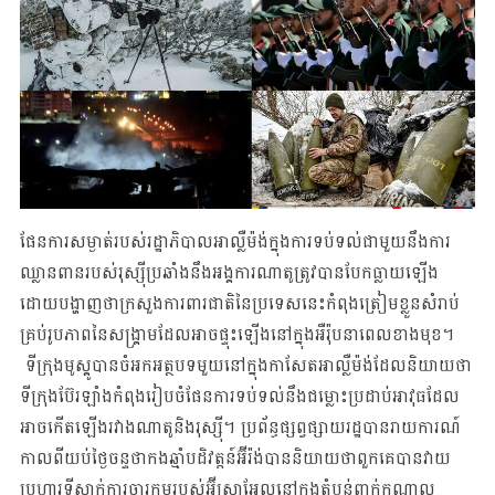
ផែនការសម្ងាត់របស់រដ្ឋាភិបាលអាល្លឺម៉ង់ក្នុងការទប់ទល់ជាមួយនឹងការ
ឈ្លានពានរបស់រុស្ស៊ីប្រឆាំងនឹងអង្គការណាតូត្រូវបានបែកធ្លាយឡើង
ដោយបង្ហាញថាក្រសួងការពារជាតិនៃប្រទេសនេះកំពុងត្រៀមខ្លួនសំរាប់
គ្រប់រូបភាពនៃសង្គ្រាមដែលអាចផ្ទុះឡើងនៅក្នុងអឺរ៉ុបនាពេលខាងមុខ។
ទីក្រុងមូស្គូបានចំអកអត្ថបទមួយនៅក្នុងកាសែតអាល្លឺម៉ង់ដែលនិយាយថា
ទីក្រុងប៊ែរឡាំងកំពុងរៀបចំផែនការទប់ទល់នឹងជម្លោះប្រដាប់អាវុធដែល
អាចកើតឡើងរវាងណាតូនិងរុស្ស៊ី។ ប្រព័ន្ធផ្សព្វផ្សាយរដ្ឋបានរាយការណ៍
កាលពីយប់ថ្ងៃចន្ទថាកងឆ្មាំបដិវត្តន៍អ៊ីរ៉ង់បាននិយាយថាពួកគេបានវាយ
ប្រហារទីស្នាក់ការចារកម្មរបស់អ៊ីស្រាអែលនៅក្នុងតំបន់ពាក់កណ្តាល