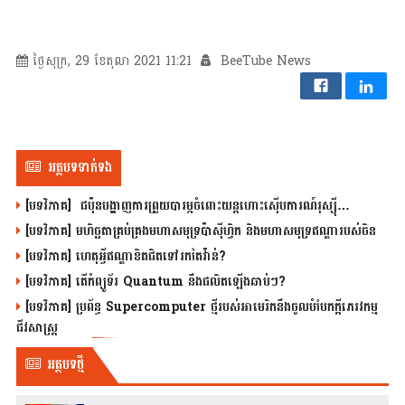
ថ្ងៃសុក្រ, 29 ខែតុលា 2021 11:21
BeeTube News
អត្ថបទទាក់ទង
[បទវិភាគ] ជប៉ុនបង្ហាញការព្រួយបារម្ភចំពោះយន្តហោះស៊ើបការណ៍រុស្ស៊ី…
[បទវិភាគ] មហិច្ឆតាគ្រប់គ្រងមហាសមុទ្រប៉ាស៊ីហ្វិក និងមហាសមុទ្រឥណ្ឌារបស់ចិន
[បទវិភាគ] ហេតុអ្វីឥណ្ឌាខិតជិតទៅរកតៃវ៉ាន់?
[បទវិភាគ] តើកំព្យូទ័រ Quantum នឹងផលិតឡើងឆាប់ៗ?
[បទវិភាគ] ប្រព័ន្ធ Supercomputer ថ្មីរបស់អាមេរិកនឹងចូលបំបែកក្តីភេរវកម្ម
ជីវសាស្រ្ត
អត្ថបទថ្មី