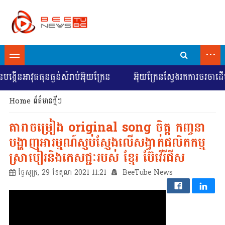
...
អាវុធធុនធ្ងន់សំរាប់អ៊ុយក្រែន
អ៊ុយក្រែនស្វែងរកការចរចាដើម្បីជ
Home
ព័ត៌មានថ្មីៗ
តារាចម្រៀង original song ចិត្ត កញ្ចនា
បង្ហាញអារម្មណ៍ស្ញប់ស្ញែងលើសង្វាក់ផលិតកម្ម
ស្រាបៀរនិងភេសជ្ជៈរបស់ ខ្មែរ ប៊ែវើរីជីស
ថ្ងៃសុក្រ, 29 ខែតុលា 2021 11:21
BeeTube News