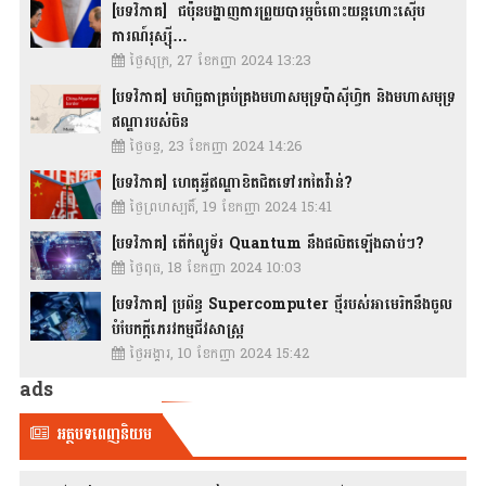
[បទវិភាគ] ជប៉ុនបង្ហាញការព្រួយបារម្ភចំពោះយន្តហោះស៊ើប
ការណ៍រុស្ស៊ី…
ថ្ងៃសុក្រ, 27 ខែកញ្ញា 2024 13:23
[បទវិភាគ] មហិច្ឆតាគ្រប់គ្រងមហាសមុទ្រប៉ាស៊ីហ្វិក និងមហាសមុទ្រ
ឥណ្ឌារបស់ចិន
ថ្ងៃចន្ទ, 23 ខែកញ្ញា 2024 14:26
[បទវិភាគ] ហេតុអ្វីឥណ្ឌាខិតជិតទៅរកតៃវ៉ាន់?
ថ្ងៃព្រហស្បតិ៍, 19 ខែកញ្ញា 2024 15:41
[បទវិភាគ] តើកំព្យូទ័រ Quantum នឹងផលិតឡើងឆាប់ៗ?
ថ្ងៃពុធ, 18 ខែកញ្ញា 2024 10:03
[បទវិភាគ] ប្រព័ន្ធ Supercomputer ថ្មីរបស់អាមេរិកនឹងចូល
បំបែកក្តីភេរវកម្មជីវសាស្រ្ត
ថ្ងៃអង្គារ, 10 ខែកញ្ញា 2024 15:42
ads
អត្ថបទពេញនិយម