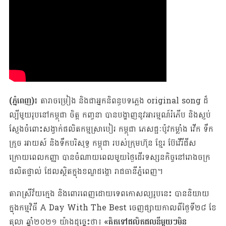
(ភ្នំពេញ)៖
តារាចម្រៀង និងជាអ្នកនិពន្ធបទភ្លេង original song ដ៏
ល្បីមួយរូបនៅកម្ពុជា ចិត្ត កញ្ចនា បានបង្ហាញនូវអារម្មណ៍រំភើប និងស្ញប់
ស្ញែងចំពោះសង្វាក់ផលិតកម្មស្រាបៀរ កម្ពុជា ភេសជ្ជៈប៉ូវកម្លាំង វើក ទឹក
ក្រូច អាយស៍ និងទឹកបរិសុទ្ធ កម្ពុជា របស់ក្រុមហ៊ុន ខ្មែរ ប៊ែវើរីជីស
ក្រោយពេលកញ្ញា បានចំណាយពេលមួយថ្ងៃដើរទស្សនកិច្ចនៅរោងចក្រ
ផលិតផ្ទាល់ ដែលស្ថិតក្នុងខណ្ឌដង្កោ រាជធានីភ្នំពេញ។
តារាស្រីវ័យក្មេង និងពោរពេញដោយទេពកោសល្យរូបនេះ បាននិយាយ
ក្នុងកម្មវិធី A Day With The Best ចេញផ្សាយកាលពីថ្ងៃទី២៨ ខែ
តុលា ឆ្នាំ២០២១ យ៉ាងដូច្នេះថា៖
«គិតទៅផលិតផលនីមួយៗមិន