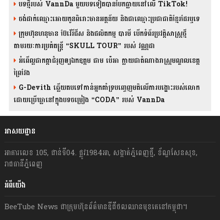
បទថ្មីរបស់ VannDa មួយបទទៀតបានបែកធ្លាយនៅលើ TikTok!
ចង់ដាក់ឈ្មោះអោយកូនពិរោះមានអត្ថន័យ និងជាឈ្មោះប្រជាជាតិខ្មែរដែរឬទេ
ក្រុមហ៊ុនហនុមាន ប៊ែវើរីជីស និង​ផលិតកម្ម បារមី​ បើកទំព័រប្រវត្តិសាស្ត្រថ្មី
តាមរយៈការប្រគំតន្រ្តី “SKULL TOUR” របស់ វណ្ណដា
អំពើល្អជាកត្តាជំរុញឲ្យឯកឧត្តម ជាម ប៉េអា ក្លាយជាតំណាងរាស្ត្រមណ្ឌលខេត្ត
ព្រៃវែង
G-Devith ឆ្លើយតបទៅកាន់អ្នកគាំទ្របញ្ចេញមតិលើការបង្ហោះរបស់លោក
ដោយប្រើឃ្លានៅក្នុងបទចម្រៀង “CODA” រ​​​បស់ VannDa
អាសយដ្ឋាន
អាគារលេខ 105, ជាន់ទី04. ផ្លូវ1984អា, សង្កាត់ភ្នំពេញថ្មី, ខ័ណ្ឌសែនសុខ,
រាជធានីភ្នំពេញ
អំពីយើង
BeeTube News ជា​ក្រុមហ៊ុន​ព័ត៌មាន​ឌីជីថលឈាន​មុខ​គេ​នៅ​កម្ពុជា។