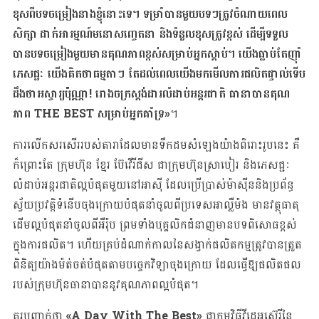
ខុសពីបទចម្រៀងនាងខ្ញុំនោះទេ។ ទម្រាំបានមួយបទៗត្រូវចំណាយពេល
សិក្សា ដាក់អារម្មណ៍មនោសញ្ចេតនា និងទំនួលខុសត្រូវខ្ពស់ ដើម្បីទទួល
បានបទចម្រៀងមួយមានគុណភាពខ្ពស់សម្រាប់អ្នកស្តាប់។ យើងធ្លាប់តែញ៉ាំ
ភេសជ្ជៈ យើងគិតថាធម្មតាៗ តែដល់ពេលយើងមកមើលការផលិតផ្ទាល់ទើប
ដឹងថាអស្ចារ្យប៉ុណ្ណា! រោងចក្រស្ដង់ដារលំដាប់អន្តរជាតិ ធានាបានគុណ
ភាព THE BEST សម្រាប់អ្នកគាំទ្រ»
។
ការលើកសរសើររបស់តារាដែលមានទឹកដមសំឡេងយ៉ាងពិរោះរូបនេះ គឺ
ក៏ព្រោះតែ ក្រុមហ៊ុន ខ្មែរ ប៊ែវើរីជីស ជាក្រុមហ៊ុនស្រាបៀរ និងភេសជ្ជៈ
លំដាប់អន្តរជាតិល្អបំផុតមួយនៅអាស៊ី ដែលប្រើប្រាស់ម៉ាស៊ីននិងប្រព័ន្ធ
ស្វ័យប្រវត្តិទំនើបចុងក្រោយបំផុតនាំចូលពីប្រទេសអាល្លឺម៉ង មានវត្ថុធាតុ
ដើមល្អបំផុតនាំចូលពីអឺរ៉ុប ព្រមទាំងបុគ្គលិកជំនាញមានបទពិសោធខ្ពស់
ក្នុងការផលិត។ ហើយគ្រប់ដំណាក់កាលនៃសង្វាក់ផលិតកម្មត្រូវបានត្រួត
ពិនិត្យយ៉ាងម៉ត់ចត់បំផុតតាមបច្ចេកវិទ្យាចុងក្រោយ ដែលធ្វើឱ្យផលិតផល
របស់ក្រុមហ៊ុនធានាបាននូវគុណភាពល្អបំផុត។
គួរបញ្ជាក់ថា
«A Day With The Best»
ជាកម្មវិធីវីដេអូស៊េរីនៃ