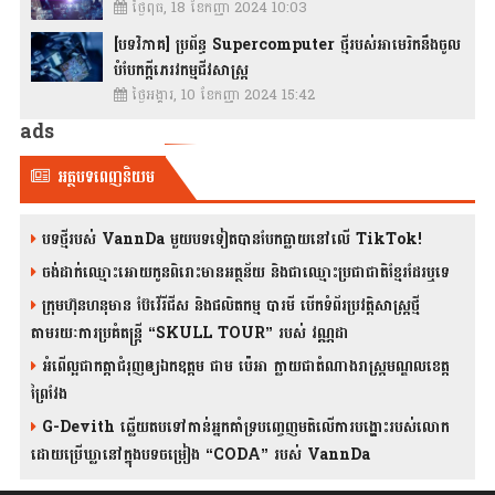
ថ្ងៃពុធ, 18 ខែកញ្ញា 2024 10:03
[បទវិភាគ] ប្រព័ន្ធ Supercomputer ថ្មីរបស់អាមេរិកនឹងចូល
បំបែកក្តីភេរវកម្មជីវសាស្រ្ត
ថ្ងៃអង្គារ, 10 ខែកញ្ញា 2024 15:42
ads
អត្ថបទពេញនិយម
បទថ្មីរបស់ VannDa មួយបទទៀតបានបែកធ្លាយនៅលើ TikTok!
ចង់ដាក់ឈ្មោះអោយកូនពិរោះមានអត្ថន័យ និងជាឈ្មោះប្រជាជាតិខ្មែរដែរឬទេ
ក្រុមហ៊ុនហនុមាន ប៊ែវើរីជីស និង​ផលិតកម្ម បារមី​ បើកទំព័រប្រវត្តិសាស្ត្រថ្មី
តាមរយៈការប្រគំតន្រ្តី “SKULL TOUR” របស់ វណ្ណដា
អំពើល្អជាកត្តាជំរុញឲ្យឯកឧត្តម ជាម ប៉េអា ក្លាយជាតំណាងរាស្ត្រមណ្ឌលខេត្ត
ព្រៃវែង
G-Devith ឆ្លើយតបទៅកាន់អ្នកគាំទ្របញ្ចេញមតិលើការបង្ហោះរបស់លោក
ដោយប្រើឃ្លានៅក្នុងបទចម្រៀង “CODA” រ​​​បស់ VannDa