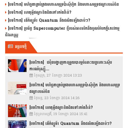
[បទវិភាគ] មហិច្ឆតាគ្រប់គ្រងមហាសមុទ្រប៉ាស៊ីហ្វិក និងមហាសមុទ្រឥណ្ឌារបស់ចិន
[បទវិភាគ] ហេតុអ្វីឥណ្ឌាខិតជិតទៅរកតៃវ៉ាន់?
[បទវិភាគ] តើកំព្យូទ័រ Quantum នឹងផលិតឡើងឆាប់ៗ?
[បទវិភាគ] ប្រព័ន្ធ Supercomputer ថ្មីរបស់អាមេរិកនឹងចូលបំបែកក្តីភេរវកម្ម
ជីវសាស្រ្ត
អត្ថបទថ្មី
[បទវិភាគ] ជប៉ុនបង្ហាញការព្រួយបារម្ភចំពោះយន្តហោះស៊ើប
ការណ៍រុស្ស៊ី…
ថ្ងៃសុក្រ, 27 ខែកញ្ញា 2024 13:23
[បទវិភាគ] មហិច្ឆតាគ្រប់គ្រងមហាសមុទ្រប៉ាស៊ីហ្វិក និងមហាសមុទ្រ
ឥណ្ឌារបស់ចិន
ថ្ងៃចន្ទ, 23 ខែកញ្ញា 2024 14:26
[បទវិភាគ] ហេតុអ្វីឥណ្ឌាខិតជិតទៅរកតៃវ៉ាន់?
ថ្ងៃព្រហស្បតិ៍, 19 ខែកញ្ញា 2024 15:41
[បទវិភាគ] តើកំព្យូទ័រ Quantum នឹងផលិតឡើងឆាប់ៗ?