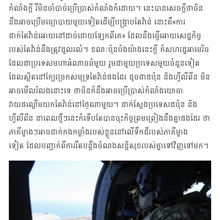
កំលាំងក្តី រឺមិនចាំបាច់ប្រើប្រាស់កំលាំងក៏ដោយ។ នេះបានសេចក្តីថាចិន
នឹងអាចប្រើមធ្យោបាយមួយទៀតដើម្បីបង្ក្រាបតៃវ៉ាន់ នោះគឺ«ការ
ដាក់តៃវ៉ាន់អោយនៅដាច់ដោយឡែកពីគេ»​​​ ដែលនឹងធ្វើអោយសេដ្ឋកិច្ច
របស់តៃវ៉ាន់នឹងត្រូវដួលរលំ។ ខណៈប៉ុនប៉ងយ៉ាងនេះក្តី ក៏សហរដ្ឋអាមេរិច
ដែលជាប្រទេសមហាអំណាចធំមួយ រួមជាមួយប្រទេសមួយចំនួនទៀត
ដែលស្ថិតនៅក្បែរច្រកសមុទ្រតៃវ៉ាន់ផងដែរ ដូចជាជប៉ុន និងហ្វីលីពីន មិន
អាចមើលរំលងនោះទេ ថាចិនក៏នឹងអាចប្រើប្រាស់កំលាំងយោធា
វាយដណ្តើមយកតៃវ៉ាន់​​​នៅថ្ងៃណាមួយ។ ជាក់ស្តែងប្រទេសជប៉ុន និង
ហ្វីលីពីន នាពេលថ្មីៗនេះក៏ទើបតែបានចុះកិច្ចព្រមព្រៀងនឹងគ្នាផងដែរ ថា
ភាគីម្ខាងៗអាចដាក់កងកម្លាំងរបស់ខ្លួននៅលើទឹកដីរបស់ភាគីម្ខាង
ទៀត ដែលបញ្ជាក់ពីការរឹតបន្តឹងចំណងសន្តិសុខរបស់គ្នាទៅវិញទៅមក។