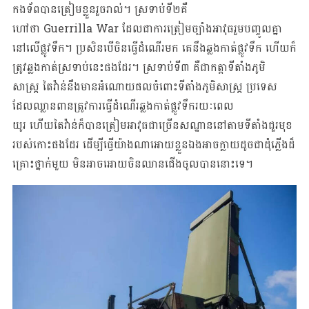
កងទ័ពបានត្រៀមខ្លួនរួចរាល់។ ស្រទាប់ទី២គឺ
ហៅថា Guerrilla War ដែលជាការត្រៀមច្បាំងអាវុធរួមបញ្ចូលគ្នា
នៅលើផ្លូវទឹក។ ប្រសិនបើចិនធ្វើដំណើរមក គេនឹងឆ្លងកាត់ផ្លូវទឹក ហើយក៏
ត្រូវឆ្លងកាត់ស្រទាប់នេះផងដែរ។ ស្រទាប់ទី៣ គឺជាកត្តាទីតាំងភូមិ
សាស្រ្ត តៃវ៉ាន់នឹងមានអំណោយផលចំពោះទីតាំងភូមិសាស្រ្ត ប្រទេស
ដែលឈ្លានពានត្រូវការធ្វើដំណើរឆ្លងកាត់ផ្លូវទឹករយៈពេល
យូរ ហើយតៃវ៉ាន់ក៏បានត្រៀមអាវុធជាច្រើនសណ្ឋាននៅតាមទីតាំងជួរមុខ
របស់កោះផងដែរ ដើម្បីធ្វើយ៉ាងណាអោយខ្លួនឯងអាចក្លាយដូចជាដុំភ្លើងដ៏
គ្រោះថ្នាក់មួយ មិនអាចអោយចិនឈានជើងចូលបាននោះទេ។