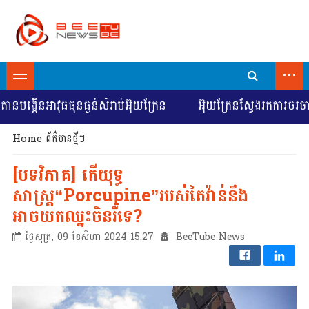
...
ង្កើនអាវុធធុនធ្ងន់សំរាប់អ៊ុយក្រែន
អ៊ុយក្រែនស្វែងរកការចរចាដើម
Home
ព័ត៌មានថ្មីៗ
[បទវិភាគ] ​​តើយុទ្ធ
សាស្រ្ត“Porcupine”របស់តៃវ៉ាន់នឹង
អាចយកឈ្នះចិនរឺទេ?
ថ្ងៃសុក្រ, 09 ខែសីហា 2024 15:27
BeeTube News