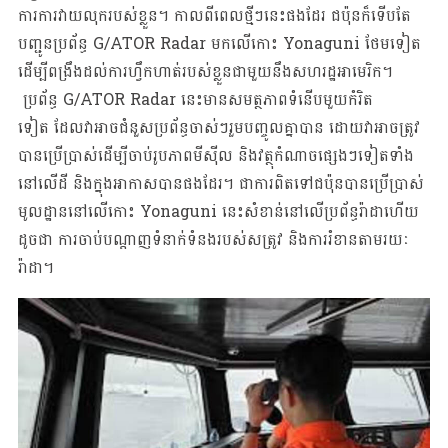
ការការវាយលុករបស់ខ្លួន។ កាលពីពេលថ្មីៗនេះផងដែរ ជប៉ុនក៏ទើបតែ
បញ្ជូនប្រព័ន្ធ G/ATOR Radar មកលើកោះ Yonaguni ថែមទៀត
ដើម្បីពង្រឹងដល់ការហ្វឹកហាត់របស់ខ្លួនជាមួយនឹងសហរដ្ឋអាមេរិក។
ប្រព័ន្ធ G/ATOR Radar នេះមានសមត្ថភាពទំនើបមួយកំរិត
ទៀត ដែលវាអាចជំនួសប្រព័ន្ធចាស់ៗរួមបញ្ចូលគ្នាបាន ដោយវាអាចត្រូវ
បានប្រើប្រាស់ដើម្បីចាប់រូបភាពមីស៊ីល និងវត្ថុកំណាចផ្សេងៗទៀតទាំង
នៅលើដី និងក្នុងអាកាសបានផងដែរ។ ជាការពិតទៅជប៉ុនបានប្រើប្រាស់
មូលដ្ឋាននៅលើកោះ Yonaguni នេះសំខាន់នៅលើប្រព័ន្ធរ៉ាដាហើយ
ដូចជា ការចាប់បណ្តាញទំនាក់ទំនងរបស់សត្រូវ និងការរំខានតាមរយៈ
រ៉ាដា។