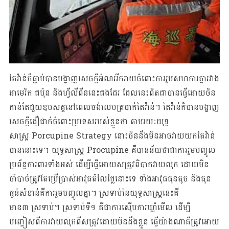
តៃវ៉ាន់ក៏ធ្លាប់បានបង្ហាញសេចក្តីអំណររីករាយចំពោះការរួមសហការគ្នារវាង
អាមេរិក ជប៉ុន និងហ្វីលីពីននេះផងដែរ ដែលនេះពិតជាបានធ្វើអោយចិន
កាន់តែជួយឧបសគ្គនៅពេលចង់លេបត្របាក់តៃវ៉ាន់។ តៃវ៉ាន់ក៏បានបង្ហាញ
សេចក្តីជឿជាក់ចំពោះប្រទេសរបស់ខ្លួនថា តាមរយៈយុទ្ធ
សាស្រ្ត Porcupine Strategy នោះចិននឹងមិនអាចវាយយកតៃវ៉ាន់
បាននោះទេ។ យុទ្ធសាស្រ្ត Procupine គឺបានន័យថាជាការរួមបញ្ចូល
ប្រព័ន្ធការពារទាំងអស់ ដើម្បីធ្វើអោយសត្រូវពិបាកវាយលុក ដោយមិន
ចាំបាច់ត្រូវតែប្រើប្រាស់អាវុធតំលៃថ្លៃនោះទេ ទាំងអាវុធធុនតូច និងធុន
ធ្ងន់សំខាន់គឺការរួមបញ្ចូលគ្នា។ ស្រទាប់នៃយុទ្ធសាស្រ្តនេះគឺ
មាន៣ ស្រទាប់។ ស្រទាប់ទី១ គឺជាការស៊ើបការឃ្លាំមើល ដើម្បី
បញ្ចៀសពីការវាយលុកពីសត្រូវដោយមិនដឹងខ្លួន ធ្វើយ៉ាងណាគឺត្រូវអោយ