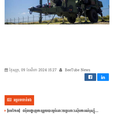
ថ្ងៃសុក្រ, 09 ខែសីហា 2024 15:27
BeeTube News
អត្ថបទទាក់ទង
[បទវិភាគ] ជប៉ុនបង្ហាញការព្រួយបារម្ភចំពោះយន្តហោះស៊ើបការណ៍រុស្ស៊ី…