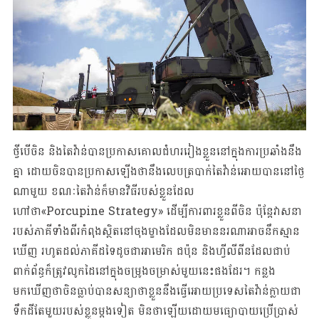
ថ្វីបើចិន និងតៃវ៉ាន់បានប្រកាសគោលជំហររៀងខ្លួននៅក្នុងការប្រឆាំងនឹង
គ្នា ដោយចិនបានប្រកាសឡើងថានឹងលេបត្របាក់តៃវ៉ាន់អោយបាននៅថ្ងៃ
ណាមួយ ខណៈតៃវ៉ាន់ក៏មានវិធីរបស់ខ្លួនដែល
ហៅថា«Porcupine Strategy» ដើម្បីការពារខ្លួនពីចិន ប៉ុន្តែវាសនា
របស់ភាគីទាំងពីរកំពុងស្ថិតនៅចុងម្ខាងដែលមិនមាននរណាអាចនឹកស្មាន
ឃើញ រហូតដល់ភាគីដទៃដូចជាអាមេរិក ជប៉ុន និងហ្វីលីពីនដែលជាប់
ពាក់ព័ន្ធក៏ត្រូវលូកដៃនៅក្នុងចម្រូងចម្រាស់មួយនេះផងដែរ។ កន្លង
មកឃើញថាចិនធ្លាប់បានសន្យាថាខ្លួននឹងធ្វើអោយប្រទេសតៃវ៉ាន់ក្លាយជា
ទឹកដីតែមួយរបស់ខ្លួនម្តងទៀត មិនថាឡើយដោយមធ្យោបាយប្រើប្រាស់