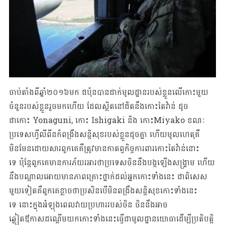
ចាប់តាំងពីឆ្នាំ២០១៦មក ជប៉ុនបានដាក់មូលដ្ឋានរបស់ខ្លួនលើកោះមួយ
ចំនួនរបស់ខ្លួនរួចមកហើយ ដែលស្ថិតនៅជិតនឹងកោះតៃវ៉ាន់ ដូច
ជាកោះ Yonaguni, កោះ Ishigaki និង កោះMiyako ខណៈ
ប្រទេសហ្វីលីពីនក៏ពង្រឹងសន្តិសុខរបស់ខ្លួនដូចគ្នា ហើយមូលហេតុគឺ
មិនមែនដោយសារពួកគេគឺត្រូវមានកាតព្វកិច្ចការពារកោះតៃវ៉ាន់នោះ
ទេ ប៉ុន្តែពួកគេមានការភ័យរអារថាប្រទេសចិននឹងបង្កឡើងសង្គ្រាម ហើយ
នឹងបណ្តាលអោយមានភាពគ្រោះថ្នាក់ដល់អ្នកកោះទាំងនេះ ជាពិសេស
មួយទៀតគឺពួកគេខ្លាចថាប្រសិនបើមិនពង្រឹងសន្តិសុខកោះទាំងនេះ
ទេ នោះក្នុងអំឡុងពេលវាយប្រហាររបស់ចិន ចិននឹងអាច
ឆ្លៀតឳកាសដណ្តើមយកកោះទាំងនេះធ្វើជាមូលដ្ឋានយោធាដើម្បីប្រតិបត្តិ