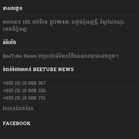
អាសយដ្ឋាន
អាគារលេខ 105, ជាន់ទី04. ផ្លូវ1984អា, សង្កាត់ភ្នំពេញថ្មី, ខ័ណ្ឌសែនសុខ,
រាជធានីភ្នំពេញ
អំពីយើង
BeeTube News ជា​ក្រុមហ៊ុន​ព័ត៌មាន​ឌីជីថលឈាន​មុខ​គេ​នៅ​កម្ពុជា។
ទំនាក់ទំនងមកកាន់ BEETUBE NEWS
+855 (0) 10 888 367
+855 (0) 10 888 326
+855 (0) 10 888 701
បែបបទទំនាក់ទំនង
FACEBOOK