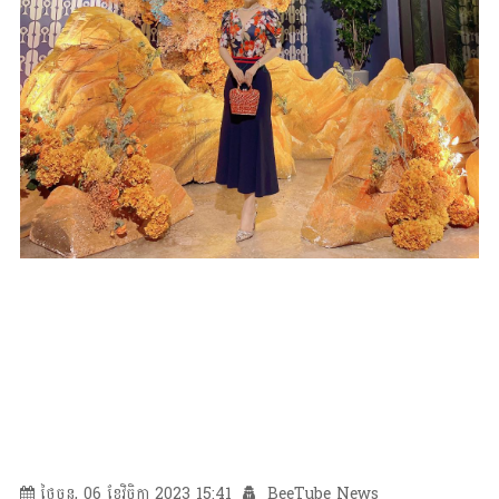
ថ្ងៃចន្ទ, 06 ខែវិច្ឆិកា 2023 15:41
BeeTube News