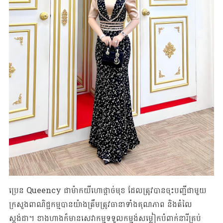
ប្រេន Queency ជាម៉ាកយីហោផ្តាច់មុខ ដែលត្រូវបានចុះបញ្ជីជាមួយ
ក្រសួងពាណិជ្ជកម្មបានយ៉ាងត្រឹមត្រូវធានាទាំងគុណភាព និងតំលៃ
ស្តង់ដា។ ខាងហាងក៏មានសេវាកម្មទទួលកម្មង់សម្លៀកបំពាក់នារីគ្រប់