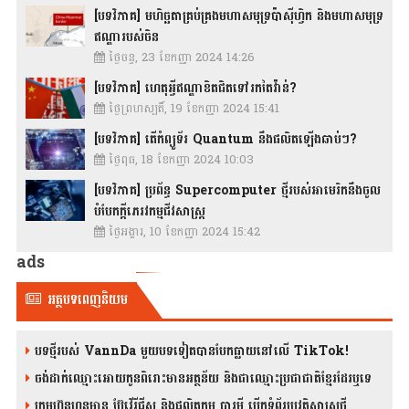
[បទវិភាគ] មហិច្ឆតាគ្រប់គ្រងមហាសមុទ្រប៉ាស៊ីហ្វិក និងមហាសមុទ្រ
ឥណ្ឌារបស់ចិន
ថ្ងៃចន្ទ, 23 ខែកញ្ញា 2024 14:26
[បទវិភាគ] ហេតុអ្វីឥណ្ឌាខិតជិតទៅរកតៃវ៉ាន់?
ថ្ងៃព្រហស្បតិ៍, 19 ខែកញ្ញា 2024 15:41
[បទវិភាគ] តើកំព្យូទ័រ Quantum នឹងផលិតឡើងឆាប់ៗ?
ថ្ងៃពុធ, 18 ខែកញ្ញា 2024 10:03
[បទវិភាគ] ប្រព័ន្ធ Supercomputer ថ្មីរបស់អាមេរិកនឹងចូល
បំបែកក្តីភេរវកម្មជីវសាស្រ្ត
ថ្ងៃអង្គារ, 10 ខែកញ្ញា 2024 15:42
ads
អត្ថបទពេញនិយម
បទថ្មីរបស់ VannDa មួយបទទៀតបានបែកធ្លាយនៅលើ TikTok!
ចង់ដាក់ឈ្មោះអោយកូនពិរោះមានអត្ថន័យ និងជាឈ្មោះប្រជាជាតិខ្មែរដែរឬទេ
ក្រុមហ៊ុនហនុមាន ប៊ែវើរីជីស និង​ផលិតកម្ម បារមី​ បើកទំព័រប្រវត្តិសាស្ត្រថ្មី