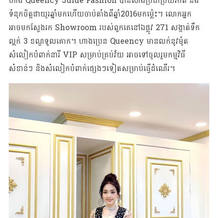
ហាង Queency Julue Fashion បានសាងប្រជាប្រិយភាព និង
ទំនុកចិត្តជាយូរឆ្នាំមកហើយចាប់តាំងពីឆ្នាំ2016មកម្ល៉េះ។ លោកអ្នក
អាចមកស្វែងរក Showroom របស់ពួកគេនៅឯផ្លូវ 271 សង្កាត់ទឹក
ល្អក់ 3 ខណ្ឌទួលគោក។ ហាងប្រេន Queency មានលក់នូវម៉ូត
សំលៀកបំពាក់នារី VIP សម្រាប់គ្រប់វ័យ អាចទៅចូលរួមកម្មវិធី
សំខាន់ៗ និងសំលៀកបំពាក់ផ្សេងៗទៀតសម្រាប់ធ្វើដំណើរ។