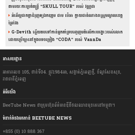
តាមរយៈការប្រគំតន្រ្តី “SKULL TOUR” របស់ វណ្ណដា
អំពើល្អជាកត្តាជំរុញឲ្យឯកឧត្តម ជាម ប៉េអា ក្លាយជាតំណាងរាស្ត្រមណ្ឌលខេត្ត
ព្រៃវែង
G-Devith ឆ្លើយតបទៅកាន់អ្នកគាំទ្របញ្ចេញមតិលើការបង្ហោះរបស់លោក
ដោយប្រើឃ្លានៅក្នុងបទចម្រៀង “CODA” រ​​​បស់ VannDa
អាសយដ្ឋាន
អាគារលេខ 105, ជាន់ទី04. ផ្លូវ1984អា, សង្កាត់ភ្នំពេញថ្មី, ខ័ណ្ឌសែនសុខ,
រាជធានីភ្នំពេញ
អំពីយើង
BeeTube News ជា​ក្រុមហ៊ុន​ព័ត៌មាន​ឌីជីថលឈាន​មុខ​គេ​នៅ​កម្ពុជា។
ទំនាក់ទំនងមកកាន់ BEETUBE NEWS
+855 (0) 10 888 367