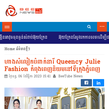
...
ប់អ៊ុយក្រែន
អ៊ុយក្រែនស្វែងរកការចរចាដើម្បីជម្លៀសមនុស្សចេញ
Home
ព័ត៌មានថ្មីៗ
ហាងសំលៀកបំពាក់នារី Queency Julie
Fashion កំពុងពេញនិយមនៅទីក្រុងភ្នំពេញ
ថ្ងៃចន្ទ, 06 ខែវិច្ឆិកា 2023 15:41
BeeTube News