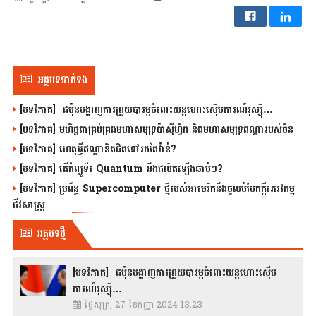
អត្ថបទទាក់ទង
[បទវិភាគ] ជប៉ុនបង្ហាញការព្រួយបារម្ភចំពោះយន្តហោះស៊ើបការណ៍រុស្ស៊ី…
[បទវិភាគ] មហិច្ឆតាគ្រប់គ្រងមហាសមុទ្រប៉ាស៊ីហ្វិក និងមហាសមុទ្រឥណ្ឌារបស់ចិន
[បទវិភាគ] ហេតុអ្វីឥណ្ឌាខិតជិតទៅរកតៃវ៉ាន់?
[បទវិភាគ] តើកំព្យូទ័រ Quantum នឹងផលិតឡើងឆាប់ៗ?
[បទវិភាគ] ប្រព័ន្ធ Supercomputer ថ្មីរបស់អាមេរិកនឹងចូលបំបែកក្តីភេរវកម្ម
ជីវសាស្រ្ត
អត្ថបទថ្មី
[បទវិភាគ] ជប៉ុនបង្ហាញការព្រួយបារម្ភចំពោះយន្តហោះស៊ើប
ការណ៍រុស្ស៊ី…
ថ្ងៃសុក្រ, 27 ខែកញ្ញា 2024 13:23