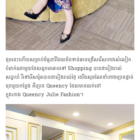
ដូចនេះហើយសម្រាប់មិត្តនារីដែលមិនទាន់អាចជ្រើសរើសហាងសំលៀក
បំពាក់ណាមួយដែលពួកគេអាចទៅ Shopping បានជារៀងរាល់
សប្តាហ៍ រឺទៅរើសម៉ូតបានជារៀងរាល់ថ្ងៃ យើងសូមណែនាំហាងប្រេនផ្តាច់
មុខមួយកន្លែង គឺប្រេន Queency ដែលមានលក់នៅ
ក្នុងហាង Queency Julie Fashion។