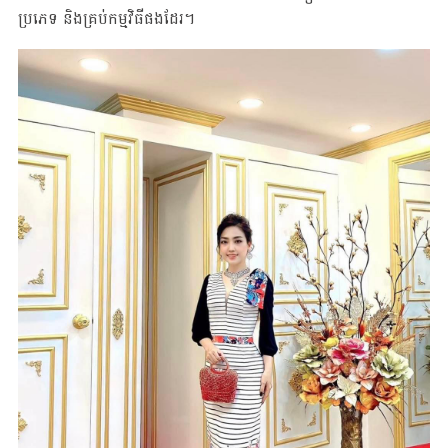
ប្រភេទ និងគ្រប់កម្មវិធីផងដែរ។