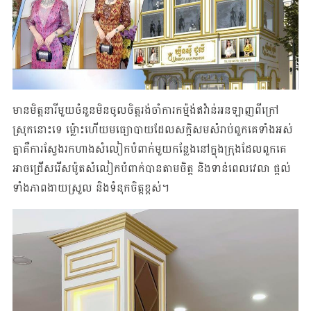
មានមិត្តនារីមួយចំនួនមិនចូលចិត្តរង់ចាំការកម្ម៉ង់ឥវ៉ាន់អនឡាញពីក្រៅ
ស្រុកនោះទេ ម្ល៉ោះហើយមធ្យោបាយដែលសក្តិសមសំរាប់ពួកគេទាំងអស់
គ្នាគឺការស្វែងរកហាងសំលៀកបំពាក់មួយកន្លែងនៅក្នុងក្រុងដែលពួកគេ
អាចជ្រើសរើសម៉ូតសំលៀកបំពាក់បានតាមចិត្ត និងទាន់ពេលវេលា ផ្តល់
ទាំងភាពងាយស្រួល និងទំនុកចិត្តខ្ពស់។