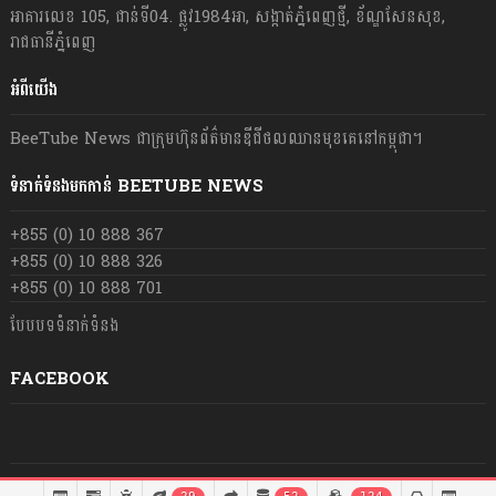
អាគារលេខ 105, ជាន់ទី04. ផ្លូវ1984អា, សង្កាត់ភ្នំពេញថ្មី, ខ័ណ្ឌសែនសុខ,
រាជធានីភ្នំពេញ
អំពីយើង
BeeTube News ជា​ក្រុមហ៊ុន​ព័ត៌មាន​ឌីជីថលឈាន​មុខ​គេ​នៅ​កម្ពុជា។
ទំនាក់ទំនងមកកាន់ BEETUBE NEWS
+855 (0) 10 888 367
+855 (0) 10 888 326
+855 (0) 10 888 701
បែបបទទំនាក់ទំនង
FACEBOOK
© រក្សា​សិទ្ធិ​គ្រប់​យ៉ាង​ដោយ​ BeeTube News ឆ្នាំ​២០២១