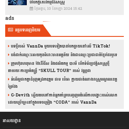
បំបែកក្តីភេរវកម្មជីវសាស្រ្ត
ថ្ងៃអង្គារ, 10 ខែកញ្ញា 2024 15:42
ads
អត្ថបទពេញនិយម
បទថ្មីរបស់ VannDa មួយបទទៀតបានបែកធ្លាយនៅលើ TikTok!
ចង់ដាក់ឈ្មោះអោយកូនពិរោះមានអត្ថន័យ និងជាឈ្មោះប្រជាជាតិខ្មែរដែរឬទេ
ក្រុមហ៊ុនហនុមាន ប៊ែវើរីជីស និង​ផលិតកម្ម បារមី​ បើកទំព័រប្រវត្តិសាស្ត្រថ្មី
តាមរយៈការប្រគំតន្រ្តី “SKULL TOUR” របស់ វណ្ណដា
អំពើល្អជាកត្តាជំរុញឲ្យឯកឧត្តម ជាម ប៉េអា ក្លាយជាតំណាងរាស្ត្រមណ្ឌលខេត្ត
ព្រៃវែង
G-Devith ឆ្លើយតបទៅកាន់អ្នកគាំទ្របញ្ចេញមតិលើការបង្ហោះរបស់លោក
ដោយប្រើឃ្លានៅក្នុងបទចម្រៀង “CODA” រ​​​បស់ VannDa
អាសយដ្ឋាន