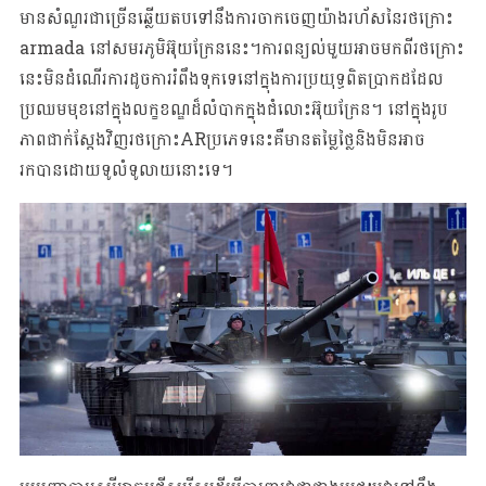
មានសំណួរជាច្រើនឆ្លើយតបទៅនឹងការចាកចេញយ៉ាងរហ័សនៃរថក្រោះ
armada នៅសមរភូមិអ៊ុយក្រែននេះ។ការពន្យល់មួយអាចមកពីរថក្រោះ
នេះមិនដំណើរការដូចការរំពឹងទុកទេនៅក្នុងការ​ប្រយុទ្ធ​ពិត​ប្រាកដដែល​
ប្រឈម​មុខ​នៅក្នុងលក្ខខណ្ឌដ៏លំបាកក្នុងជំលោះអ៊ុយក្រែន។ នៅក្នុងរូប
ភាពជាក់ស្តែងវិញរថក្រោះARប្រភេទនេះគឺមានតម្លៃថ្លៃនិងមិនអាច
រកបានដោយទូលំទូលាយនោះទេ។