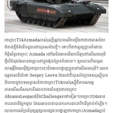
រថក្រោះT14Armadaរបស់រុស្សីត្រូវបានលើកឡើងថាជារថពាសដែក
ជំនាន់ថ្មីដ៏ទំនើបមួយនៅយុគសម័យថ្មី។ ទោះ​បី​ជា​វា​គួរ​ឲ្យ​ខ្លាច​ក៏​ដោយ
កិត្តិស័ព្ទរថក្រោះ Armada នៅតែមិនអាចមើលឃើញនៅលើសមរភូមិ
ថ្វីបើកំពុងតែមានជម្លោះនៅក្នុងអ៊ុយក្រែនក៏ដោយ។ ដូចនេះហើយមូល
ហេតុអ្វីដែលធ្វើឱ្យរថក្រោះនេះមិនអាចបង្ហាញខ្លួននៅលើសមរភូមិ? លោក
ឧត្តមសេនីយ៍ទោ Sergey Leova ដែលជាវីរបុរសនៃប្រទេសរុស្ស៊ីបាន
និយាយក្នុងបទសម្ភាសន៍ថារថក្រោះT14របស់រុស្ស៊ីគឺមានសមត្ថ
ភាពលើសពីសមភាគីលោកខាងលិចដូចជារថក្រោះ
AbramsLeopardនិងChallengerទៅទៀត។រថក្រោះt14sមាន
ការរចនាដ៏ប្លែកមួយ ដែលអាចធានាបានការការពារនាវិកពីគ្រាប់កាំភ្លើង។
របាយការណ៍ប្រព័ន្ធផ្សព្វផ្សាយផ្សេងៗបង្ហាញថារថក្រោះArmadaធ្លាប់