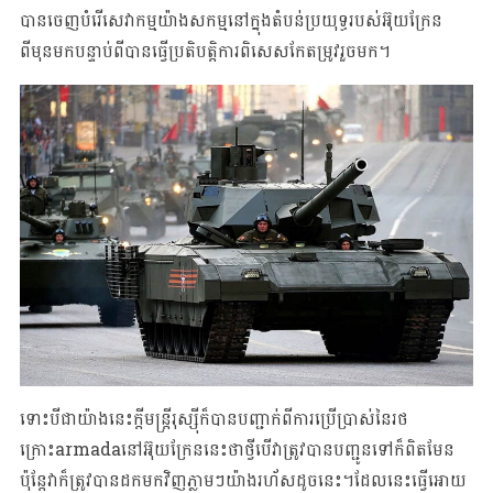
បានចេញបំរើសេវាកម្មយ៉ាងសកម្មនៅក្នុងតំបន់ប្រយុទ្ធរបស់អ៊ុយក្រែន
ពីមុនមកបន្ទាប់ពីបានធ្វើប្រតិបត្តិការពិសេសកែតម្រូវរួចមក។
ទោះបីជាយ៉ាងនេះក្តីមន្ត្រីរុស្ស៊ីក៏បានបញ្ជាក់ពីការប្រើប្រាស់នៃរថ
ក្រោះarmadaនៅអ៊ុយក្រែននេះថាថ្វីបើវាត្រូវបានបញ្ជូនទៅក៏ពិតមែន
ប៉ុន្តែវាក៏ត្រូវបានដកមកវិញភ្លាមៗយ៉ាងរហ័សដូចនេះ។ដែលនេះធ្វើអោយ