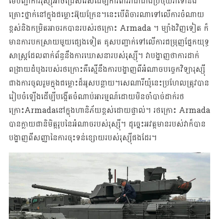
មេបញ្ជាការរុស្ស៊ីអាចជ្រើសរើសដើម្បីការពារវាជាជាងប្រថុយវាទៅនឹង
គ្រោះថ្នាក់នៅក្នុងជម្លោះ​អ៊ុយក្រែន​។នេះបើពិចារណាទៅលើការចំណាយ
ខ្ពស់និងកម្រិតអាចរកបានរបស់រថក្រោះ Armada ។ ម្យ៉ាងវិញទៀត ក៏
មានការបកស្រាយមួយផ្សេងទៀត គូសបញ្ជាក់ទៅលើការជម្រុញផ្នែកយុទ្ធ
សាស្ត្រដែលពាក់ព័ន្ធនឹងការឃោសនារបស់រុស្ស៊ី។ វាបង្ហាញថាការដាក់
ពង្រាយដំបូងរបស់រថក្រោះគឺស្មើនឹងការបង្ហាញពីអំណាចបច្ចេកវិទ្យារុស្ស៊ី
ជាងការចូលរួមក្នុងជម្លោះដ៏អូសបន្លាយ។សេណារីយ៉ូនេះប្រហែលត្រូវបាន
រៀបចំឡើងដើម្បីបង្កើតចំណាប់អារម្មណ៍ដោយមិនចាំបាច់ដាក់រថ
ក្រោះArmadaនៅក្នុងហានិភ័យខ្ពស់ដោយផ្ទាល់។ រថក្រោះ Armada
បានក្លាយជានិមិត្តរូបនៃអំណាចរបស់រុស្ស៊ី។ ដូច្នេះអវត្តមានរបស់វាក៏បាន
បង្ហាញពីសញ្ញានៃការចុះទន់ខ្សោយរបស់រុស្ស៊ីផងដែរ។