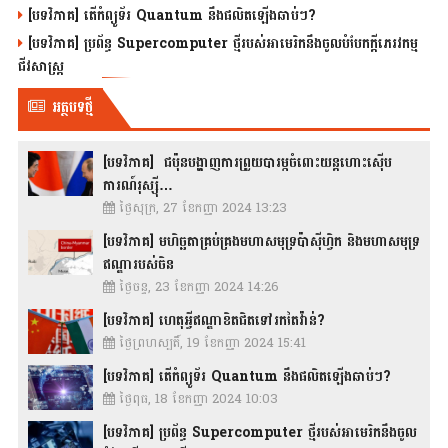
[បទវិភាគ] តើកំព្យូទ័រ Quantum នឹងផលិតឡើងឆាប់ៗ?
[បទវិភាគ] ប្រព័ន្ធ Supercomputer ថ្មីរបស់អាមេរិកនឹងចូលបំបែកក្តីភេរវកម្ម
ជីវសាស្រ្ត
អត្ថបទថ្មី
[បទវិភាគ] ជប៉ុនបង្ហាញការព្រួយបារម្ភចំពោះយន្តហោះស៊ើប
ការណ៍រុស្ស៊ី…
ថ្ងៃសុក្រ, 27 ខែកញ្ញា 2024 13:23
[បទវិភាគ] មហិច្ឆតាគ្រប់គ្រងមហាសមុទ្រប៉ាស៊ីហ្វិក និងមហាសមុទ្រ
ឥណ្ឌារបស់ចិន
ថ្ងៃចន្ទ, 23 ខែកញ្ញា 2024 14:26
[បទវិភាគ] ហេតុអ្វីឥណ្ឌាខិតជិតទៅរកតៃវ៉ាន់?
ថ្ងៃព្រហស្បតិ៍, 19 ខែកញ្ញា 2024 15:41
[បទវិភាគ] តើកំព្យូទ័រ Quantum នឹងផលិតឡើងឆាប់ៗ?
ថ្ងៃពុធ, 18 ខែកញ្ញា 2024 10:03
[បទវិភាគ] ប្រព័ន្ធ Supercomputer ថ្មីរបស់អាមេរិកនឹងចូល