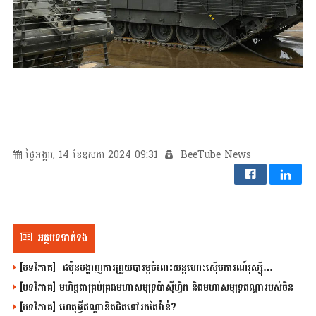
ថ្ងៃអង្គារ, 14 ខែឧសភា 2024 09:31
BeeTube News
អត្ថបទទាក់ទង
[បទវិភាគ] ជប៉ុនបង្ហាញការព្រួយបារម្ភចំពោះយន្តហោះស៊ើបការណ៍រុស្ស៊ី…
[បទវិភាគ] មហិច្ឆតាគ្រប់គ្រងមហាសមុទ្រប៉ាស៊ីហ្វិក និងមហាសមុទ្រឥណ្ឌារបស់ចិន
[បទវិភាគ] ហេតុអ្វីឥណ្ឌាខិតជិតទៅរកតៃវ៉ាន់?