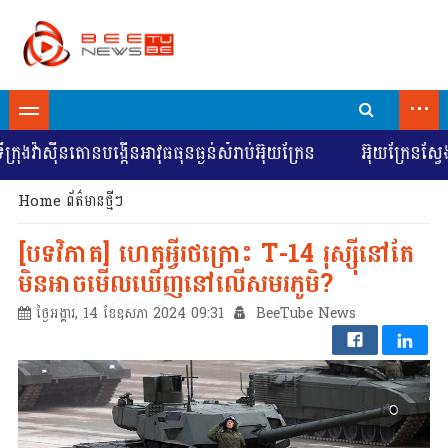
...
ងវ៉ាស៊ីនតោនបង្កើនអាវុធធុនធ្ងន់សំរាប់អ៊ុយក្រែន
អ៊ុយក្រែនស្វែងរ
Home
ព័ត៌មានថ្មីៗ
[បទវិភាគ] ហេតុអ្វីរថក្រោះ T-14 រុស្ស៊ីនៅតែ
មិនអាចមើលឃើញនៅលើសមរភូមិ?
ថ្ងៃអង្គារ, 14 ខែឧសភា 2024 09:31
BeeTube News