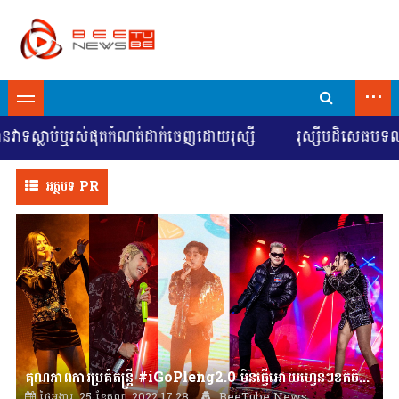
...
លាប់ឬរស់ផុតកំណត់ដាក់ចេញដោយរុស្សី
រុស្សីបដិសេធបទឈប់បាញ់គ
អត្ថបទ PR
គុណភាពការប្រគំតន្រ្តី #iGoPleng2.0 មិនធ្វើអោយហ្វេនៗខកចិត្តទេ ជាមួយតារាចម្រៀងល្បីៗប្រចាំប្រទេសកម្ពុជា
ថ្ងៃអង្គារ, 25 ខែតុលា 2022 17:28
BeeTube News