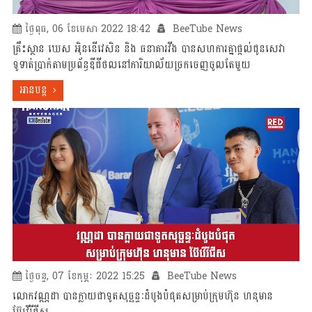
ថ្ងៃពុធ, 06 ខែមេសា 2022 18:42
BeeTube News
គ្រឹះស្ថាន ឃេស អុិននើវេសិន និង ធនាគារវីង បានសហការគ្នាផ្តល់ជូនសេវា
ទូទាត់ប្រាក់តាមប្រព័ន្ធឌីជីថលនៅការិយាល័យច្រកចេញចូលតែមួយ
អានបន្ត
ថ្ងៃចន្ទ, 07 ខែកុម្ភៈ 2022 15:25
BeeTube News
លោក​វណ្ណដា​ បានក្លាយជាទូតសុច្ឆន្ទៈដំបូងបំផុតសម្រាប់ក្រុមហ៊ុន ហនុមាន