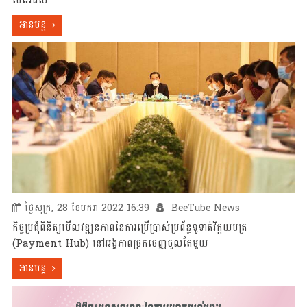
ប៊ែវើរីជីស
អានបន្ត
ថ្ងៃសុក្រ, 28 ខែមករា 2022 16:39
BeeTube News
កិច្ចប្រជុំពិនិត្យមើលវឌ្ឍនភាពនៃការប្រើប្រាស់ប្រព័ន្ធទូទាត់វិក្កយបត្រ
(Payment Hub) នៅអង្គភាពច្រកចេញចូលតែមួយ
អានបន្ត