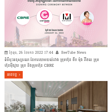
ថ្ងៃពុធ, 26 ខែមករា 2022 17:44
BeeTube News
ពិធីចុះអនុស្សារណៈនៃការយោគយល់រវាង ក្រុមហ៊ុន ជីប ម៉ុង រីថែល ក្រុម
ហ៊ុនម៉ីងវួយ គ្រុប និងក្រុមហ៊ុន CBRE
អានបន្ត