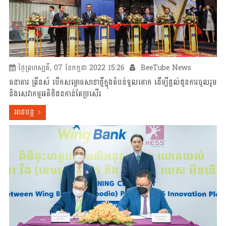
ថ្ងៃព្រហស្បតិ៍, 07 ខែកក្កដា 2022 15:26
BeeTube News
ធនាគារ ព្រីនស៍ បើកសម្ពោធសាខាថ្មីក្នុងតំបន់ទួលគោក ដើម្បីផ្តល់ជូនការចូលរួម
និងសេវាកម្មអតិថិជនកាន់តែប្រសើរ
អានបន្ត