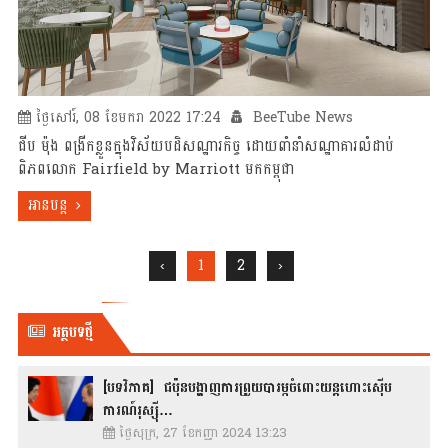
ថ្ងៃសៅរ៍, 08 ខែមករា 2022 17:24
BeeTube News
ជីប ម៉ុង ពង្រីកខ្លួនក្នុងវិស័យបដិសណ្ឋារកិច្ច ដោយពាំនាំសណ្ឋាគារលំដាប់
ពិភពលោក Fairfield by Marriott មកកម្ពុជា
អានបន្ត
‹
1
2
›
អត្ថបទថ្មី
[បទវិភាគ] ជប៉ុនបង្ហាញការព្រួយបារម្ភចំពោះយន្តហោះស៊ើប
ការណ៍រុស្ស៊ី…
ថ្ងៃសុក្រ, 27 ខែកញ្ញា 2024 13:23