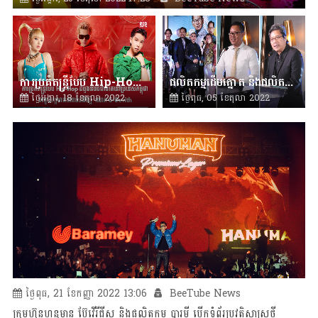
ការប្រគំតន្ត្រីបែប Hip-Hop ដំបូងនិងធំជាងគេនៅប្រទេសកម្ពុជាជាមួយវត្តមានតារារ៉េបដ៏ល្បី លោក G-Devith
ផលិតកម្មដើមត្នោត និង​ផលិតកម្មកងចក្រភីកឈ័រ សម្ពោធវណ្ណកម្មភាពយន្តថ្មី “លោកគ្រូ ប្រពន្ធល្អ” កាលពីថ្ងៃទី០៣ ខែតុលា
ថ្ងៃអង្គារ, 18 ខែតុលា 2022
ថ្ងៃពុធ, 05 ខែតុលា 2022
15:50
BeeTube News
10:59
BeeTube News
ថ្ងៃពុធ, 21 ខែកញ្ញា 2022 13:06
BeeTube News
ក្រុមហ៊ុនហនុមាន ប៊ែវើរីជីស និង​ផលិតកម្ម បារមី​ បើកទំព័រប្រវត្តិសាស្ត្រថ្មី