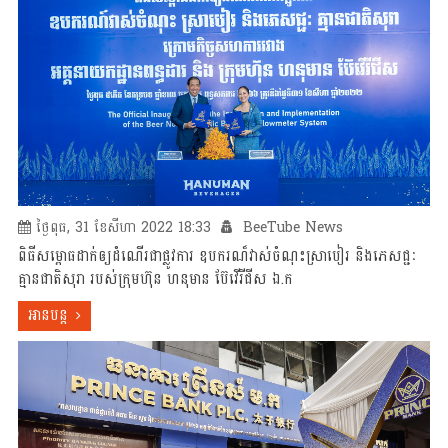
ថ្ងៃពុធ, 31 ខែសីហា 2022 18:33
BeeTube News
ពិធីសម្ពោធដាក់ឲ្យដំណើរជាផ្លូវការ ឧបករណ៏វាស់ចំណុះស្រាបៀរ និងភេសជ្ជៈ
គ្មានជាតិសុរា​ របស់ក្រុមហ៊ុន ​ហនុមាន​ ប៊ែវើរីជីស ​ឯ.ក
អានបន្ត