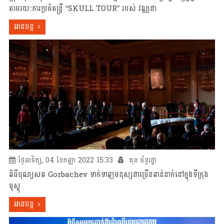
តាមរយៈការប្រគំតន្រ្តី “SKULL TOUR” របស់ វណ្ណដា
អានបន្ត
ថ្ងៃអាទិត្យ, 04 ខែកញ្ញា 2022 15:33
គុន ច័ន្ទរដ្ឋា
ពិធីបុណ្យសព Gorbachev ទាក់ទាញមនុស្សជាច្រើនពាន់នាក់នៅក្នុងទីក្រុង
មូស្គូ
អានបន្ត