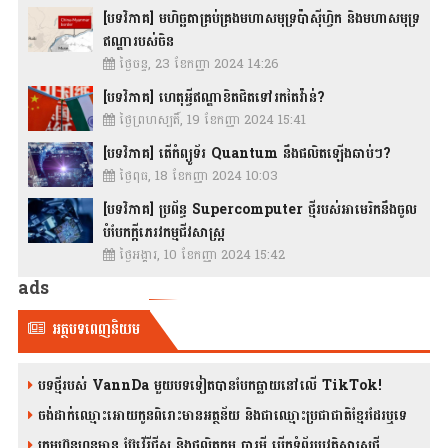
[បទវិភាគ] មហិច្ឆតាគ្រប់គ្រងមហាសមុទ្រប៉ាស៊ីហ្វិក និងមហាសមុទ្រ
ឥណ្ឌារបស់ចិន
ថ្ងៃចន្ទ, 23 ខែកញ្ញា 2024 14:26
[បទវិភាគ] ហេតុអ្វីឥណ្ឌាខិតជិតទៅរកតៃវ៉ាន់?
ថ្ងៃព្រហស្បតិ៍, 19 ខែកញ្ញា 2024 15:41
[បទវិភាគ] តើកំព្យូទ័រ Quantum នឹងផលិតឡើងឆាប់ៗ?
ថ្ងៃពុធ, 18 ខែកញ្ញា 2024 10:03
[បទវិភាគ] ប្រព័ន្ធ Supercomputer ថ្មីរបស់អាមេរិកនឹងចូល
បំបែកក្តីភេរវកម្មជីវសាស្រ្ត
ថ្ងៃអង្គារ, 10 ខែកញ្ញា 2024 15:42
ads
អត្ថបទពេញនិយម
បទថ្មីរបស់ VannDa មួយបទទៀតបានបែកធ្លាយនៅលើ TikTok!
ចង់ដាក់ឈ្មោះអោយកូនពិរោះមានអត្ថន័យ និងជាឈ្មោះប្រជាជាតិខ្មែរដែរឬទេ
ក្រុមហ៊ុនហនុមាន ប៊ែវើរីជីស និង​ផលិតកម្ម បារមី​ បើកទំព័រប្រវត្តិសាស្ត្រថ្មី