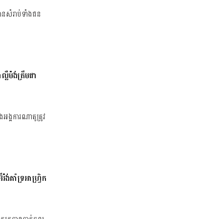
បានសំរាប់ទាំងជន
លឺម៉ង់ត្រឹមជា
ងអង្គការណាតូត្រូវ
ង់គាំទ្រអាហ្វ្រិក