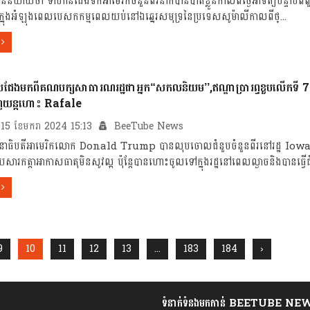
រីបាននិយាយថា ទាហានជើងទឹកអាមេរិកចំនួនពីរនាក់បានបាត់ខ្លួនកាលពីថ្ងៃអាទិត្យបន្ទាប់ពី
កក្នុងអំឡុងពេលបេសកកម្មពេលយប់នៅឯឆ្នេរសមុទ្រនៃប្រទេសសូម៉ាលីកាលពីថ្...
ូប្រជែងមកពីគណបក្សសាធារណរដ្ឋជាអ្នក“សកលនិយម’’,ឥណ្ឌាប្រារព្ធខួបលើកទី 7
ទិញ​យន្តហោះ Rafale
្ទ, 15 ខែមករា 2024 15:13
BeeTube News
ានាធិបតីអាមេរិកលោក Donald Trump បានលុបចោលជំនួបចំនួនពីរនៅរដ្ឋ Iowa ក
ារកត្តាអាកាសធាតុមិនសូវល្អ ប៉ុន្តែបានហោះចូលទៅក្នុងរដ្ឋនៅពេលល្ងាចនិងបានធ្វើជំ
9
10
11
12
13
...
183
184
›
ទំនាក់ទំនងមកកាន់ BEETUBE NE