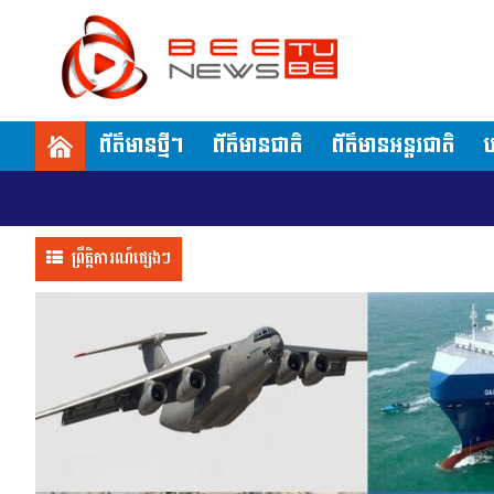
ព័ត៌មានថ្មីៗ
ព័ត៌មានជាតិ
ព័ត៌មានអន្តរជាតិ
ប
ព្រឹត្តិការណ៍ផ្សេងៗ