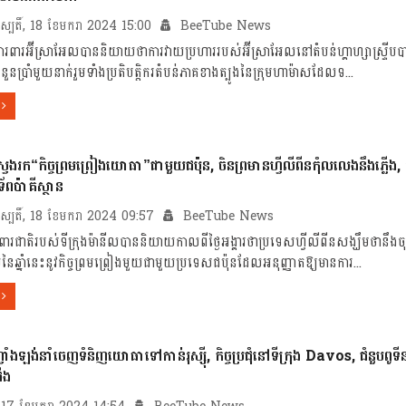
រហស្បតិ៍, 18 ខែមករា 2024 15:00
BeeTube News
ការពារអ៊ីស្រាអែលបាននិយាយថាការវាយប្រហាររបស់អ៊ីស្រាអែលនៅតំបន់ហ្គាហ្សាស្ទ្រីបបានស
នួនប្រាំមួយនាក់រួមទាំងប្រតិបត្តិករតំបន់ភាគខាងត្បូងនៃក្រុមហាម៉ាសដែលទ...
ស្វែងរក“កិច្ចព្រមព្រៀងយោធា”ជាមួយជប៉ុន, ចិនព្រមានហ្វីលីពីនកុំលលេងនឹងភ្លើង, អ
ទ័ពប៉ាគីស្ថាន
រហស្បតិ៍, 18 ខែមករា 2024 09:57
BeeTube News
រីការពារជាតិរបស់ទីក្រុងម៉ានីលបាននិយាយកាលពីថ្ងៃអង្គារថាប្រទេសហ្វីលីពីនសង្ឃឹមថានឹង
ៃឆ្នាំនេះនូវកិច្ចព្រមព្រៀងមួយជាមួយប្រទេសជប៉ុនដែលអនុញ្ញាតឱ្យមានការ...
ហ្វាំងឡង់នាំចេញទំនិញយោធាទៅកាន់រុស្ស៊ី, កិច្ចប្រជុំនៅទីក្រុង Davos, ជំនួបពូទីន 
ើង