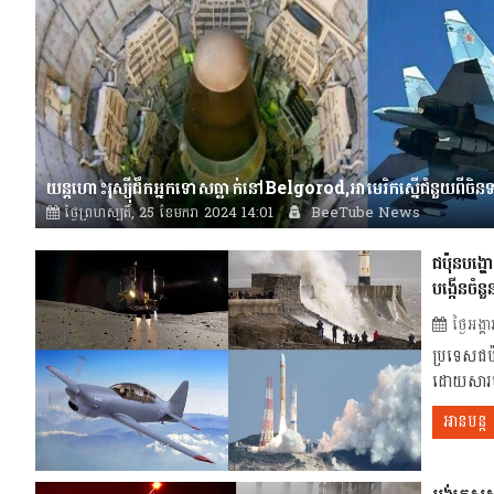
ថ្ងៃព្រហស្បតិ៍, 25 ខែមករា 2024 14:01
BeeTube News
ជប៉ុនបង្
បង្កើនច
ថ្ងៃអង
ប្រទេសជប៉
ដោយសារមា
អានបន្ត