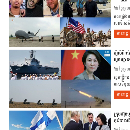
ថ្ងៃព្
កងកម្លាំង
រហាម៉ាសចំ
អានបន្ត
ហ្វីលីពីន
រមូលដ្ឋាន
ថ្ងៃព្
រដ្ឋមន្ត្
មាសទីមួយន
អានបន្ត
ក្រុមហ៊ុន
កូរ៉េខាងជ