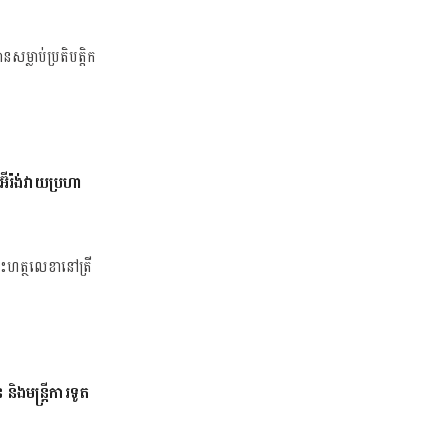
ម្លាប់ប្រតិបត្តិក
៊ីរ៉ង់វាយប្រហា
ចុះហត្ថលេខានៅត្រី
និងមន្រ្តីការទូត