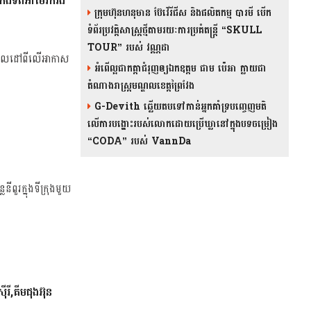
,កងទ័ពអាមេរិករង
ក្រុមហ៊ុនហនុមាន ប៊ែវើរីជីស និង​ផលិតកម្ម បារមី​ បើក
ទំព័រប្រវត្តិសាស្ត្រថ្មីតាមរយៈការប្រគំតន្រ្តី “SKULL
TOUR” របស់ វណ្ណដា
ឹង​គោលដៅ​ពីលើ​អាកាស
អំពើល្អជាកត្តាជំរុញឲ្យឯកឧត្តម ជាម ប៉េអា ក្លាយជា
តំណាងរាស្ត្រមណ្ឌលខេត្តព្រៃវែង
G-Devith ឆ្លើយតបទៅកាន់អ្នកគាំទ្របញ្ចេញមតិ
លើការបង្ហោះរបស់លោកដោយប្រើឃ្លានៅក្នុងបទចម្រៀង
“CODA” រ​​​បស់ VannDa
ពួរក្នុងទីក្រុងមួយ
រី,គីមជុងអ៊ុន