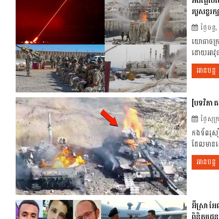
អង់គ្លេស
របួសខួរក្ប
ថ្ងៃចន
យោធា​ចក្រភ
ដោយ​អាវុធ​ន
អានបន្ត
[បទវិភាគ]
ថ្ងៃសុ
កងទ័ពរុស្
ដែលមានឈ្ម
អានបន្ត
អ៊ីស្រាអ
ពិនិត្យដ្