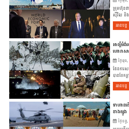
ថ្ងៃពុ
ក្រុមហ៊ុន
ស៊ីវិល និ
អានបន្ត
អាល្លឺម៉ង
ហោរាសាស្
ថ្ងៃពុ
ផែនការសម្ង
បានបែកធ្ល
អានបន្ត
ទាហានជើងទ
ខាងត្បូង
ថ្ងៃចន