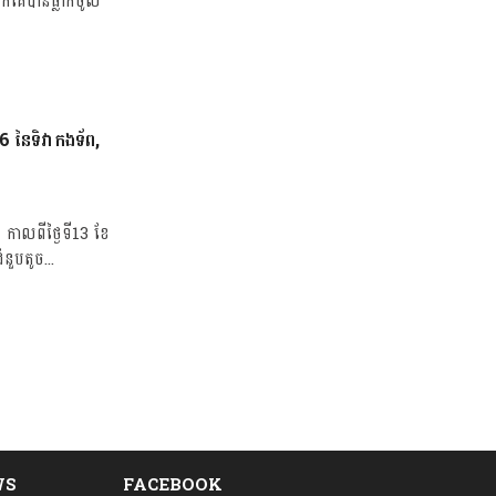
ពួកគេបានធ្លាក់ចូល
6 នៃទិវាកងទ័ព,
ាលពីថ្ងៃទី13 ខែ
នួបតូច...
WS
FACEBOOK