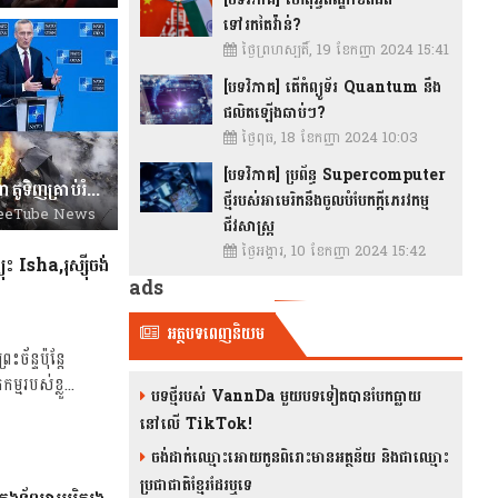
ទៅរកតៃវ៉ាន់?
ថ្ងៃព្រហស្បតិ៍, 19 ខែកញ្ញា 2024 15:41
[បទវិភាគ] តើកំព្យូទ័រ Quantum នឹង
ផលិតឡើងឆាប់ៗ?
ថ្ងៃពុធ, 18 ខែកញ្ញា 2024 10:03
[បទវិភាគ] ប្រព័ន្ធ Supercomputer
រដ្ឋមន្ត្រីការបរទេសរុស្ស៊ីត្រៀមខ្លួនចរចា,ណាតូទិញគ្រាប់រំសេវជាង1ពាន់លានអឺរ៉ូ,មីស៊ីលរុស្ស៊ីសម្លាប់មនុស្ស៦នាក់
ថ្មីរបស់អាមេរិកនឹងចូលបំបែកក្តីភេរវកម្ម
eeTube News
ជីវសាស្រ្ត
ថ្ងៃអង្គារ, 10 ខែកញ្ញា 2024 15:42
Isha,រុស្ស៊ីចង់
ads
អត្ថបទពេញនិយម
ន្ទប៉ុន្តែ
របស់ខ្លួ...
បទថ្មីរបស់ VannDa មួយបទទៀតបានបែកធ្លាយ
នៅលើ TikTok!
ចង់ដាក់ឈ្មោះអោយកូនពិរោះមានអត្ថន័យ និងជាឈ្មោះ
ប្រជាជាតិខ្មែរដែរឬទេ