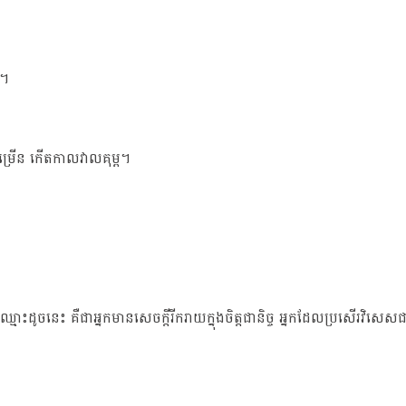
យ។
ចម្រើន កើតកាលវាលគុម្ព។
ានឈ្មោះដូចនេះ គឺជាអ្នកមានសេចក្តីរីករាយក្នុងចិត្តជានិច្ច អ្នកដែលប្រសើរវិសេស