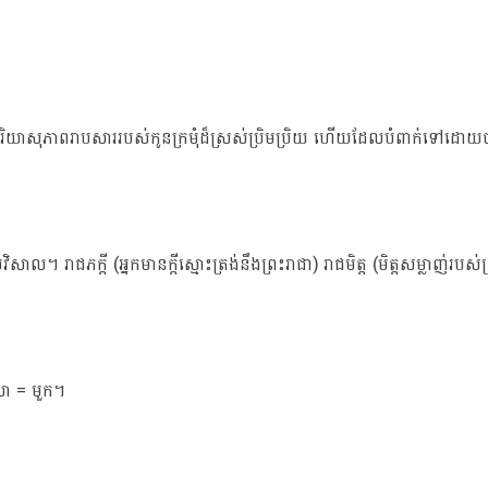
កិរិយាសុភាពរាបសាររបស់កូនក្រមុំដ៏ស្រស់ប្រិមប្រិយ ហើយដែលបំពាក់ទៅដោយ
រាជភក្តី (អ្នកមានក្តីស្មោះត្រង់នឹងព្រះរាជា) រាជមិត្ត (មិត្តសម្លាញ់របស់ព្រ
ាលា = មួក។