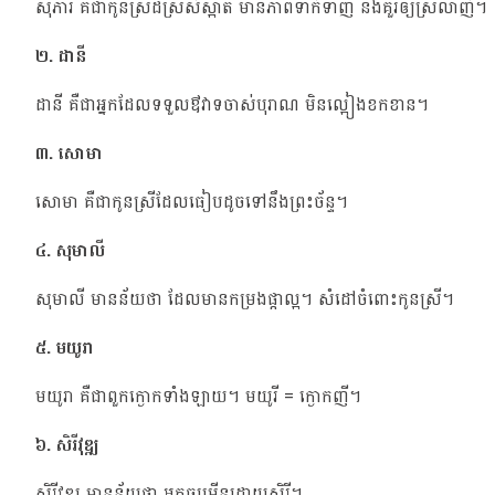
សុភារី គីជាកូនស្រីដ៏ស្រស់ស្អាត មានភាពទាក់ទាញ និងគួរឲ្យស្រលាញ់។
២. ដានី
ដានី គឺជាអ្នកដែលទទួលឳវាទចាស់បុរាណ មិនល្អៀងខកខាន។
៣. សោមា
សោមា គឺជាកូនស្រីដែលធៀបដូចទៅនឹងព្រះច័ន្ទ។
៤. សុមាលី
សុមាលី មានន័យថា ដែលមានកម្រងផ្កាល្អ។ សំដៅចំពោះកូនស្រី។
៥. មយូរា
មយូរា គឺជាពួកក្ងោកទាំងឡាយ។ មយូរី = ក្ងោកញី។
៦. សិរីវុឌ្ឍ
សិរីវុឌ្ឍ មានន័យថា អ្នកចម្រើនដោយសិរី។