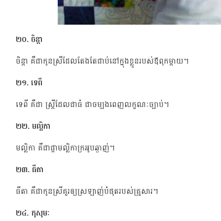
២០. ចិន្តា
ចិន្តា គឺជាកូនស្រីដែលតែងតែជាប់នៅក្នុងខ្លួនរបស់ឪពុកម្តាយ។
២១. ទេពី
ទេពី គឺជា ស្រ្តីដែលជាធំ ជាចម្បងពេញលក្ខណៈច្បាប់។
២២. មល្លិកា
មល្លិកា គឺជាផ្កាមល្លិកាក្រអូបឆ្ងាញ់។
២៣. ធីតា
ធីតា គឺជាកូនស្រីគួរឲ្យស្រឡាញ់បំផុតរបស់គ្រួសារ។
២៤. កុសុមៈ