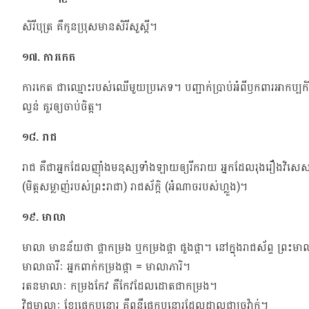
សិរីបុត្រ គឺកូនប្រុសមានសិរីសួស្តី។
១៧. ការកេត
ការកេត ជាឈ្មោះរបស់ឈើមួយប្រភេទ។ បញ្ជាក់ប្រាប់អំពីឫកពារអាកប្ប
ល្វន់ គួរឲ្យចាប់ចិត្ត។
១៨. រាជ
រាជ គឺជាអ្នកដែលញ៉ាំងមនុស្សទាំងឡាយឲ្យរីករាយ អ្នកដែលរុងរឿងវិសេសវិសាល។ 
(មិត្តសម្លាញ់របស់ព្រះរាជា) រាជស័ក្តិ (អំណាចរបស់ហ្លួង)។
១៩. មាលា
មាលា មានន័យថា ផ្កាកម្រង ឬកម្រងផ្កា ផួងផ្កា។ នៅក្នុងរាជស័ព្ទ ព្រះម
មាលាធារីៈ អ្នកពាក់កម្រងផ្កា = មាលាភារិ។
រតនមាលាៈ កម្រងកែវ គឺកែវដែលដោតជាកម្រង។
វិជ្ជុមាលាៈ ខ្សែផ្លេកបន្ទោរ គឺពន្លឺផ្លេកបន្ទោរដែលដាលជាច្រវ៉ាក់។