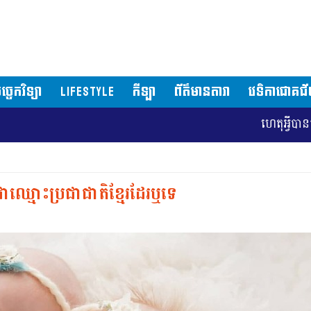
ច្ចេកវិទ្យា
LIFESTYLE
កីឡា
ព័ត៌មានតារា
វេទិកាជោគជ
ហេតុអ្វីបានជាទីក្រុងវ៉ាស៊
ឈ្មោះប្រជាជាតិខ្មែរដែរឬទេ