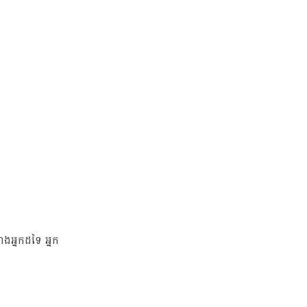
ជាងអ្នកដទៃ អ្នក