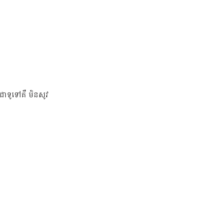
ជាទូទៅគឺ មិនសូវ