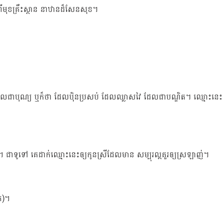
ីមុខគ្រឹះស្ថាន នាឋានដ៏សែនសុខ។
 ដែលជាបុណ្យ ឬក៏ថា ដែលប៉ិនប្រសប់ ដែលឈ្លាសវៃ ដែលជាបណ្ឌិត។ ឈ្មោះនេះ
តូច។ ជាទូទៅ គេដាក់ឈ្មោះនេះឲ្យកូនស្រីដែលមាន សម្បុរល្អគួរឲ្យស្រឡាញ់។
ត)។