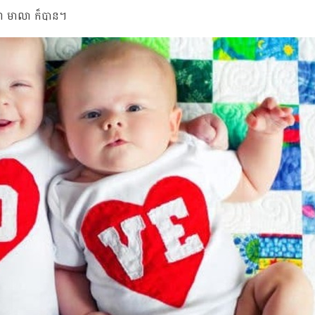
ាថា មាលា ក៏បាន។