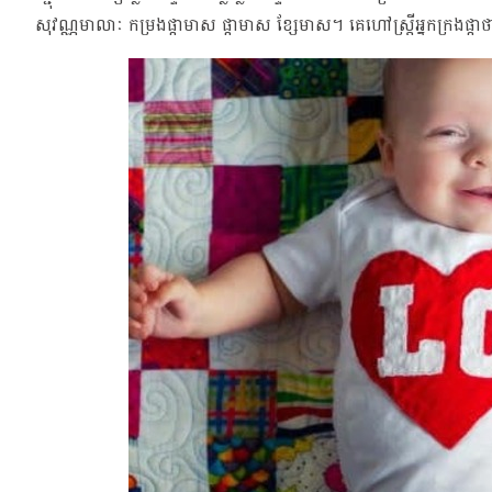
សុវណ្ណមាលាៈ កម្រងផ្កាមាស ផ្កាមាស ខ្សែមាស។ គេហៅស្រ្តីអ្នកក្រងផ្ក