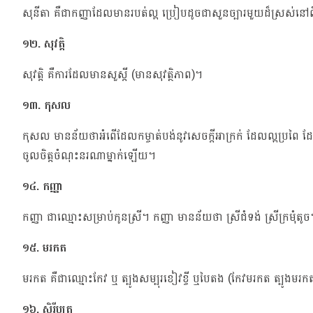
សុនីតា គឺជាកញ្ញាដែលមានរបត់ល្អ ប្រៀបដូចជាសួនច្បារមួយដ៏ស្រស់នៅព
១២. សុវត្តិ
សុវត្តិ គឺការដែលមានសួស្តី (មានសុវត្ថិភាព)។
១៣. កុសល
កុសល មានន័យថាអំពើដែលកម្ចាត់បង់នូវសេចក្តីអាក្រក់ ដែលល្អប្រពៃ
ចូលចិត្តចំណុះនរណាម្នាក់ឡើយ។
១៤. កញ្ញា
កញ្ញា ជាឈ្មោះសម្រាប់កូនស្រី។ កញ្ញា មានន័យថា ស្រីជំទង់ ស្រីក្រមុំ
១៥. មរកត
មរកត គឺជាឈ្មោះកែវ ឬ ត្បូងសម្បុរខៀវខ្ចី ឬបៃតង (កែវមរកត ត្បូងមរក
១៦. សិរីបុត្រ