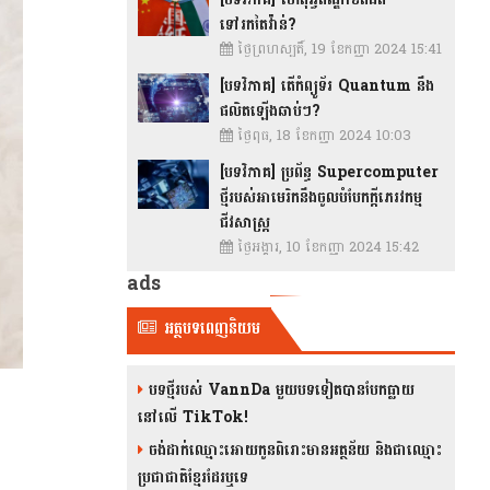
ទៅរកតៃវ៉ាន់?
ថ្ងៃព្រហស្បតិ៍, 19 ខែកញ្ញា 2024 15:41
[បទវិភាគ] តើកំព្យូទ័រ Quantum នឹង
ផលិតឡើងឆាប់ៗ?
ថ្ងៃពុធ, 18 ខែកញ្ញា 2024 10:03
[បទវិភាគ] ប្រព័ន្ធ Supercomputer
ថ្មីរបស់អាមេរិកនឹងចូលបំបែកក្តីភេរវកម្ម
ជីវសាស្រ្ត
ថ្ងៃអង្គារ, 10 ខែកញ្ញា 2024 15:42
ads
អត្ថបទពេញនិយម
បទថ្មីរបស់ VannDa មួយបទទៀតបានបែកធ្លាយ
នៅលើ TikTok!
ចង់ដាក់ឈ្មោះអោយកូនពិរោះមានអត្ថន័យ និងជាឈ្មោះ
ប្រជាជាតិខ្មែរដែរឬទេ