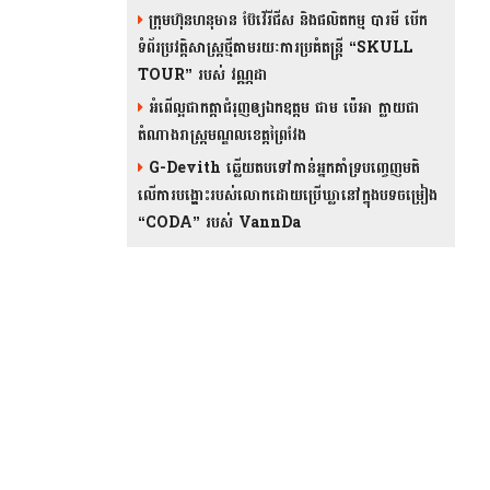
ក្រុមហ៊ុនហនុមាន ប៊ែវើរីជីស និង​ផលិតកម្ម បារមី​ បើក
ទំព័រប្រវត្តិសាស្ត្រថ្មីតាមរយៈការប្រគំតន្រ្តី “SKULL
TOUR” របស់ វណ្ណដា
អំពើល្អជាកត្តាជំរុញឲ្យឯកឧត្តម ជាម ប៉េអា ក្លាយជា
តំណាងរាស្ត្រមណ្ឌលខេត្តព្រៃវែង
G-Devith ឆ្លើយតបទៅកាន់អ្នកគាំទ្របញ្ចេញមតិ
លើការបង្ហោះរបស់លោកដោយប្រើឃ្លានៅក្នុងបទចម្រៀង
“CODA” រ​​​បស់ VannDa