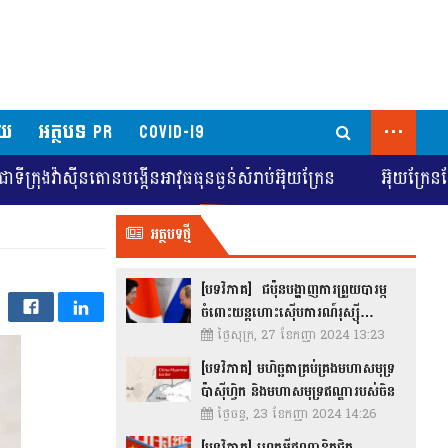
...
័យ
អត្ថបទ PR
COVID-19
ីនតោនបង្កើនអាវុធធុនធ្ងន់សំរាប់អ៊ុយក្រែន
អ៊ុយក្រែនស្វែងរកការច
អត្ថបទថ្មី
[បទវិភាគ] ជប៉ុនបង្ហាញការព្រួយបារម្ភ
ចំពោះយន្តហោះស៊ើបការណ៍រុស្ស៊ី…
ថ្ងៃសុក្រ, 27 ខែកញ្ញា 2024 13:23
[បទវិភាគ] មហិច្ឆតាគ្រប់គ្រងមហាសមុទ្រ
ប៉ាស៊ីហ្វិក និងមហាសមុទ្រឥណ្ឌារបស់ចិន
ថ្ងៃចន្ទ, 23 ខែកញ្ញា 2024 14:26
[បទវិភាគ] ហេតុអ្វីឥណ្ឌាខិតជិត