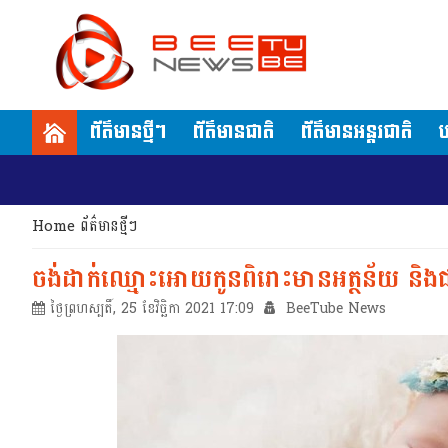
ព័ត៌មានថ្មីៗ
ព័ត៌មានជាតិ
ព័ត៌មានអន្តរជាតិ
ប
Home
ព័ត៌មានថ្មីៗ
ចង់ដាក់ឈ្មោះអោយកូនពិរោះមានអត្ថន័យ និងជា
ថ្ងៃព្រហស្បតិ៍, 25 ខែវិច្ឆិកា 2021 17:09
BeeTube News