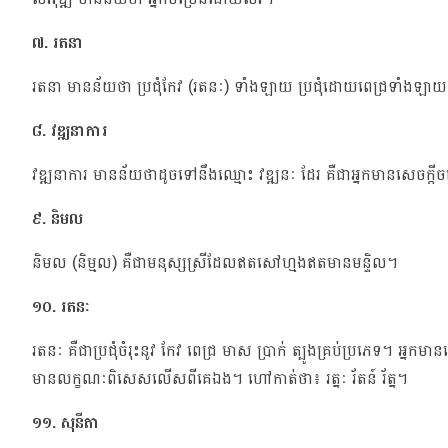
៧. រតនា
រតនា មានន័យថា ប្រជុំកែវ (រតនៈ) ទាំងឡាយ ប្រជុំដោយពេជ្រទាំងឡា
៨. វឌ្ឍនាការ
វឌ្ឍនាការ មានន័យថាដូចទៅនឹងឈ្មោះ វឌ្ឍនៈ ដែរ គឺជាអ្នកមានសេចក្តី
៩. និមល
និមល (និម្មល) គឺជាមនុស្សស្រីដែលឥតសៅហ្មងឥតមានមន្ទិល។
១០. រតនៈ
រតនៈ គឺជាប្រជុំចំរុះនូវ កែវ ពេជ្រ មាស ប្រាក់ ត្បូងគ្រប់ប្រភេទ។ អ្នកម
មានលក្ខណៈពិសេសលើសពីគេឯង។ ហៅកាត់ថា៖ រត្នៈ រ័តន៍ រ័ត្ន។
១១. សុនីតា