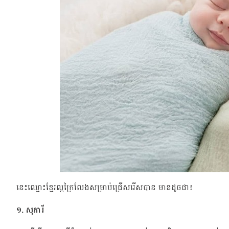
នេះឈ្មោះខ្មែរល្អក្រៃលែងសម្រាប់ជ្រើសរើសបាន មានដូចជា៖
១. សុភារី