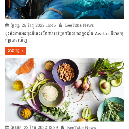
ថ្ងៃចន្ទ, 26 ខែធ្នូ 2022 16:46
BeeTube News
ផ្ទុះចំណាប់អារម្មណ៏ពេលដឹងថាសត្វប្លែកៗដែលមានក្នុងរឿង Avatar គឺជាសត្វ
កម្របានឃើញ
អានបន្ត
ថ្ងៃសុក្រ, 23 ខែធ្នូ 2022 13:39
BeeTube News