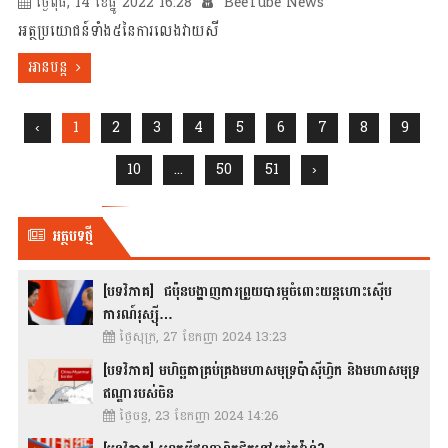
ថ្ងៃពុធ, 14 ខែធ្នូ 2022 16:28
BeeTube News
អត្ថប្រយោជន៍ទាំង៥នៃការលេងវាយសី
អានបន្ត
‹
1
2
3
4
5
6
7
8
9
10
...
50
51
›
អត្ថបទថ្មី
[បទវិភាគ] ជប៉ុនបង្ហាញការព្រួយបារម្ភចំពោះយន្តហោះស៊ើប
ការណ៍រុស្ស៊ី…
ថ្ងៃសុក្រ, 27 ខែកញ្ញា 2024 13:23
[បទវិភាគ] មហិច្ឆតាគ្រប់គ្រងមហាសមុទ្រប៉ាស៊ីហ្វិក និងមហាសមុទ្រ
ឥណ្ឌារបស់ចិន
ថ្ងៃចន្ទ, 23 ខែកញ្ញា 2024 14:26