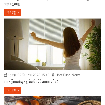
ទីក្រុងភ្នំពេញ
អានបន្ត
ថ្ងៃចន្ទ, 02 ខែមករា 2023 15:43
BeeTube News
ហេតុអ្វីបានជាអ្នកគួរតែងើបពីដំណេកលឿន?
អានបន្ត