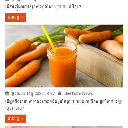
តើការញ៉ាំអាហារសុខភាពផ្តល់សារៈប្រយោជន៍អ្វីខ្លះ?
អានបន្ត
ថ្ងៃពុធ, 21 ខែធ្នូ 2022 14:27
BeeTube News
តើអ្នកដឹងទេថា ការទទួលទានការ៉ុតផ្តល់អត្ថប្រយោជន៍ជាច្រើនសម្រាប់ការថែរក្សា
សុខភាពល្អ?
អានបន្ត