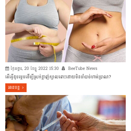
ថ្ងៃអង្គារ, 20 ខែធ្នូ 2022 15:30
BeeTube News
តើធ្វើដូចម្តេចដើម្បីស្រក់ខ្លាញ់ក្បាលពោះដោយមិនចាំបាច់ហាត់ប្រាណ?
អានបន្ត