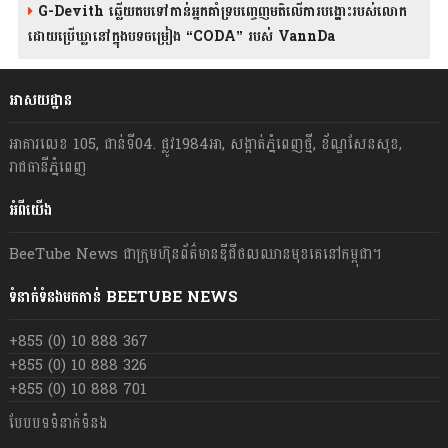
G-Devith ឆ្លើយតបទៅកាន់អ្នកគាំទ្របញ្ចេញមតិលើការបង្ហោះរបស់លោក
ដោយប្រើឃ្លានៅក្នុងបទចម្រៀង “CODA” រ​​​បស់ VannDa
អាសយដ្ឋាន
អាគារលេខ 105, ជាន់ទី04. ផ្លូវ1984អា, សង្កាត់ភ្នំពេញថ្មី, ខ័ណ្ឌសែនសុខ,
រាជធានីភ្នំពេញ
អំពីយើង
BeeTube News ជា​ក្រុមហ៊ុន​ព័ត៌មាន​ឌីជីថលឈាន​មុខ​គេ​នៅ​កម្ពុជា។
ទំនាក់ទំនងមកកាន់ BEETUBE NEWS
+855 (0) 10 888 367
+855 (0) 10 888 326
+855 (0) 10 888 701
បែបបទទំនាក់ទំនង