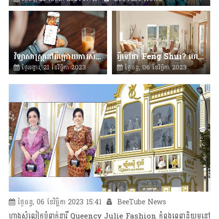
វិទ្យាសាស្រ្តនៅពីក្រោយការសំរករាង?
អ្វីទៅជា Feng Shui? ហេតុអ្វីបានជាយើងចាំបាច់ត្រូវដឹងពី Feng Shui?
ថ្ងៃអង្គារ, 21 ខែវិច្ឆិកា 2023
ថ្ងៃចន្ទ, 06 ខែវិច្ឆិកា 2023
14:14
BeeTube News
16:39
BeeTube News
ថ្ងៃចន្ទ, 06 ខែវិច្ឆិកា 2023 15:41
BeeTube News
ហាងសំលៀកបំពាក់នារី Queency Julie Fashion កំពុងពេញនិយមនៅ