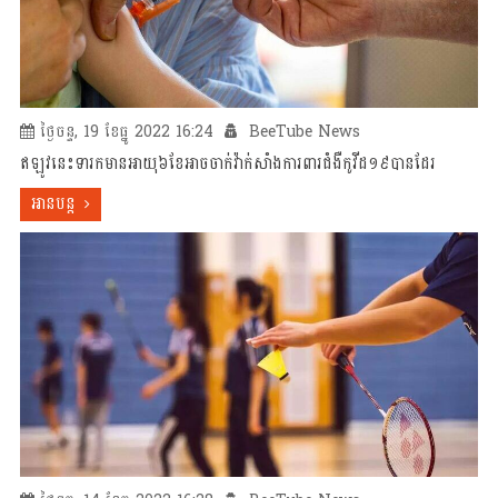
ថ្ងៃចន្ទ, 19 ខែធ្នូ 2022 16:24
BeeTube News
ឥឡូវនេះទារកមានអាយុ៦ខែអាចចាក់វ៉ាក់សាំងការពារជំងឺកូវីដ១៩បានដែរ
អានបន្ត