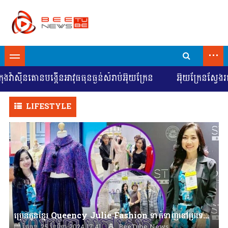
...
នតោនបង្កើនអាវុធធុនធ្ងន់សំរាប់អ៊ុយក្រែន
អ៊ុយក្រែនស្វែងរកការចរ
LIFESTYLE
ប្រេនកូនខ្មែរ Queency Julie Fashion ទាក់ទាញនៅប្រទេសថៃ
ថ្ងៃចន្ទ, 25 ខែមីនា 2024 17:41
BeeTube News