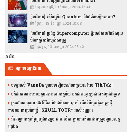
[បទវិភាគ] ហេតុអ្វីឥណ្ឌាខិតជិតទៅរកតៃវ៉ាន់?
ថ្ងៃព្រហស្បតិ៍, 19 ខែកញ្ញា 2024 15:41
[បទវិភាគ] តើកំព្យូទ័រ Quantum នឹងផលិតឡើងឆាប់ៗ?
ថ្ងៃពុធ, 18 ខែកញ្ញា 2024 10:03
[បទវិភាគ] ប្រព័ន្ធ Supercomputer ថ្មីរបស់អាមេរិកនឹងចូល
បំបែកក្តីភេរវកម្មជីវសាស្រ្ត
ថ្ងៃអង្គារ, 10 ខែកញ្ញា 2024 15:42
ads
អត្ថបទពេញនិយម
បទថ្មីរបស់ VannDa មួយបទទៀតបានបែកធ្លាយនៅលើ TikTok!
ចង់ដាក់ឈ្មោះអោយកូនពិរោះមានអត្ថន័យ និងជាឈ្មោះប្រជាជាតិខ្មែរដែរឬទេ
ក្រុមហ៊ុនហនុមាន ប៊ែវើរីជីស និង​ផលិតកម្ម បារមី​ បើកទំព័រប្រវត្តិសាស្ត្រថ្មី
តាមរយៈការប្រគំតន្រ្តី “SKULL TOUR” របស់ វណ្ណដា
អំពើល្អជាកត្តាជំរុញឲ្យឯកឧត្តម ជាម ប៉េអា ក្លាយជាតំណាងរាស្ត្រមណ្ឌលខេត្ត
ព្រៃវែង