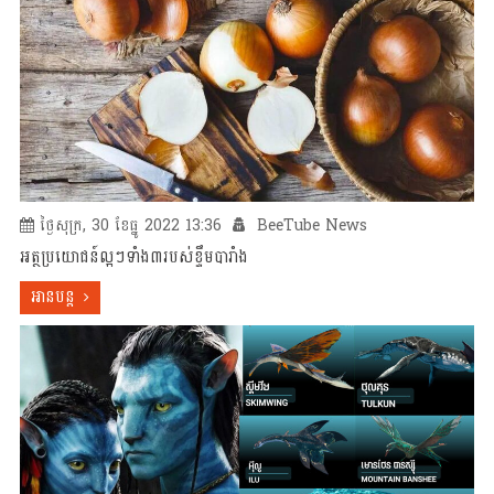
ថ្ងៃសុក្រ, 30 ខែធ្នូ 2022 13:36
BeeTube News
អត្ថប្រយោជន៍ល្អៗទាំង៣របស់ខ្ទឹមបារាំង
អានបន្ត