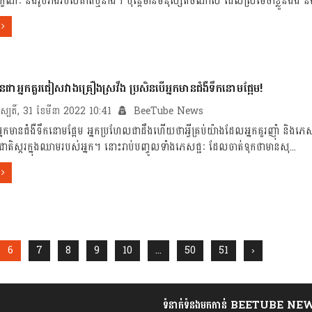
ក្ខណៈ និងរូបរាងរបស់គាត់ឬនាង។ ប៉ុន្តែមានមនុស្សតិចណាស់ ដែលស្រមៃថាខ្លួនឯង និង
បានជាអ្នកគួរជៀសវាងគ្រឿងស្រវឹង ប្រសិនបើអ្នកមានជំងឺទឹកនោមផ្អែម!
រហស្បតិ៍, 31 ខែមីនា 2022 10:41
BeeTube News
្នកមានជំងឺទឹកនោមផ្អែម អ្នកប្រហែលជាដឹងហើយថាអ្វីគ្រប់យ៉ាងដែលអ្នកគួរញ៉ាំ និងភេស
ជាតិស្ករក្នុងឈាមរបស់អ្នក។ នោះរាប់បញ្ចូលទាំងភេសជ្ជៈ ដែលចាត់ទុកថាមានសុ...
6
7
8
9
10
...
50
51
›
ទំនាក់ទំនងមកកាន់ BEETUBE NE