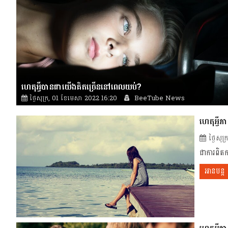
ហេតុអ្វីបានជាយើងគិតច្រើននៅពេលយប់?
ថ្ងៃសុក្រ, 01 ខែមេសា 2022 16:20
BeeTube News
ហេតុអ្វី
ថ្ងៃសុ
ជាការពិតក
អានបន្ត