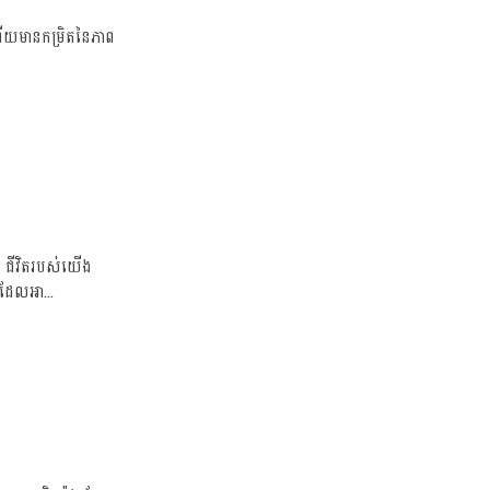
ត ហើយមានកម្រិតនៃភាព
ា ជីវិតរបស់យើង
 ដែលអា...