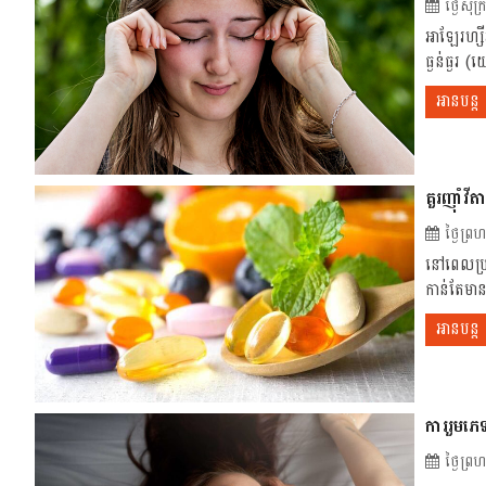
ថ្ងៃសុ
អាឡែរហ្សី
ធ្ងន់ធ្ងរ
អានបន្ត
គួរញ៉ាំវី
ថ្ងៃព្រ
នៅពេលប្រ
កាន់តែមាន
អានបន្ត
ការរួមភេទ
ថ្ងៃព្រ