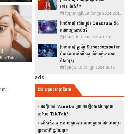
ទៅរកតៃវ៉ាន់?
ថ្ងៃព្រហស្បតិ៍, 19 ខែកញ្ញា 2024 15:41
[បទវិភាគ] តើកំព្យូទ័រ Quantum នឹង
ផលិតឡើងឆាប់ៗ?
ថ្ងៃពុធ, 18 ខែកញ្ញា 2024 10:03
[បទវិភាគ] ប្រព័ន្ធ Supercomputer
!​
ថ្មីរបស់អាមេរិកនឹងចូលបំបែកក្តីភេរវកម្ម
BeeTube
ជីវសាស្រ្ត
ថ្ងៃអង្គារ, 10 ខែកញ្ញា 2024 15:42
ads
ដូចជា៖
អត្ថបទពេញនិយម
បទថ្មីរបស់ VannDa មួយបទទៀតបានបែកធ្លាយ
នៅលើ TikTok!
ចង់ដាក់ឈ្មោះអោយកូនពិរោះមានអត្ថន័យ និងជាឈ្មោះ
ប្រជាជាតិខ្មែរដែរឬទេ