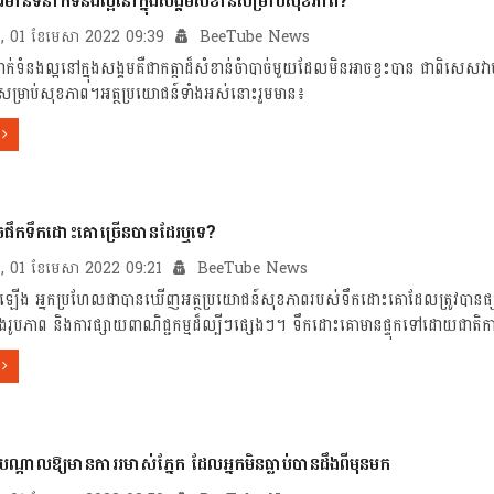
ការមានទំនាក់ទំនងល្អនៅក្នុងសង្គមសំខាន់សម្រាប់សុខភាព?
ក្រ, 01 ខែមេសា 2022 09:39
BeeTube News
ាក់ទំនងល្អនៅក្នុងសង្គមគឺជាកត្តាដ៏សំខាន់ចំាបាច់មួយដែលមិនអាចខ្វះបាន ជាពិសេសវា
នសម្រាប់សុខភាព។អត្ថប្រយោជន៍ទាំងអស់នោះរួមមាន៖
ាចផឹកទឹកដោះគោច្រើនបានដែរឬទេ?
ក្រ, 01 ខែមេសា 2022 09:21
BeeTube News
ើង អ្នកប្រហែលជាបានឃើញអត្ថប្រយោជន៍សុខភាពរបស់ទឹកដោះគោដែលត្រូវបានផ្សព្វ
្ទាំងរូបភាព និងការផ្សាយពាណិជ្ជកម្មដ៏ល្បីៗផ្សេងៗ។ ទឹកដោះគោមានផ្ទុកទៅដោយជាតិកា
បណ្តាលឱ្យមានការរមាស់ភ្នែក ដែលអ្នកមិនធ្លាប់បានដឹងពីមុនមក