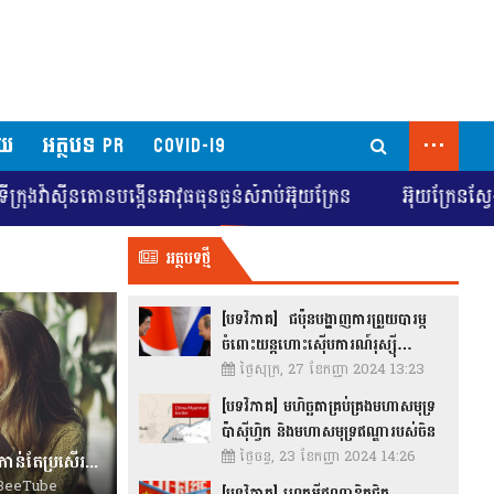
...
័យ
អត្ថបទ PR
COVID-19
៊ីនតោនបង្កើនអាវុធធុនធ្ងន់សំរាប់អ៊ុយក្រែន
អ៊ុយក្រែនស្វែងរកការច
អត្ថបទថ្មី
[បទវិភាគ] ជប៉ុនបង្ហាញការព្រួយបារម្ភ
ចំពោះយន្តហោះស៊ើបការណ៍រុស្ស៊ី…
ថ្ងៃសុក្រ, 27 ខែកញ្ញា 2024 13:23
[បទវិភាគ] មហិច្ឆតាគ្រប់គ្រងមហាសមុទ្រ
ប៉ាស៊ីហ្វិក និងមហាសមុទ្រឥណ្ឌារបស់ចិន
ថ្ងៃចន្ទ, 23 ខែកញ្ញា 2024 14:26
វិធីទាំង៧ ដើម្បីធ្វើឱ្យទំនាក់ទំនងរបស់អ្នកកាន់តែប្រសើរឡើង!
eeTube
[បទវិភាគ] ហេតុអ្វីឥណ្ឌាខិតជិត