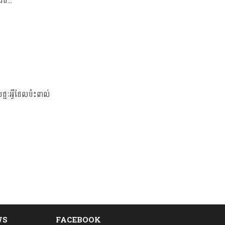
ដ...
ជ្ជៈអ្វីដែលប៉ះពាល់
WS
FACEBOOK