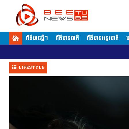
ព័ត៌មានថ្មីៗ
ព័ត៌មានជាតិ
ព័ត៌មានអន្តរជាតិ
ប
LIFESTYLE