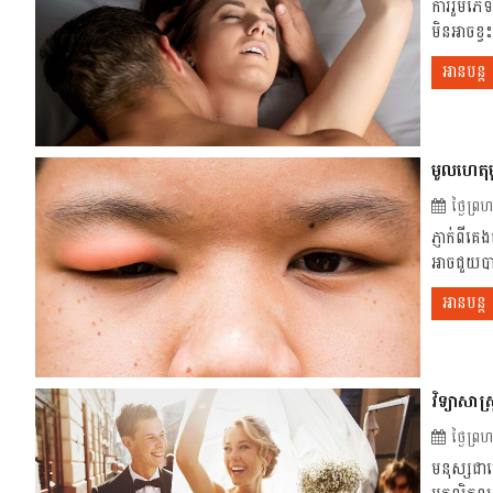
ការរួមភេទ
មិនអាចខ្វះ
អានបន្ត
មូលហេតុមួ
ថ្ងៃព្
ភ្ញាក់ពីគេ
អាច​ជួយ​បាន
អានបន្ត
វិទ្យាសាស
ថ្ងៃព្
មនុស្សជាច