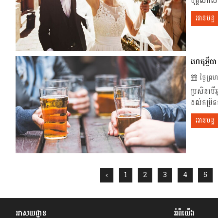
បុគ្គលិកល
អានបន្ត
ហេតុអ្វី
ថ្ងៃព្
ប្រសិនបើអ
ដល់កម្រិត
អានបន្ត
‹
1
2
3
4
5
អាសយដ្ឋាន
អំពីយើង