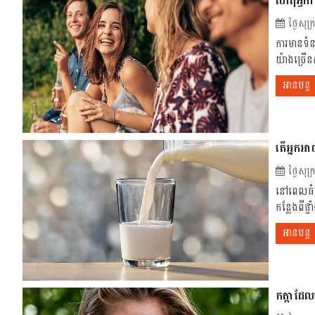
ហេតុអ្វី
ថ្ងៃសុ
ការមានទំន
យ៉ាងច្រើ
អានបន្ត
​តើអ្នកអ
ថ្ងៃសុ
នៅពេលធំឡ
កន្លែងពីផ
អានបន្ត
កត្តាដែល