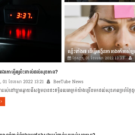
News
គន្លឹះទាំង៧ ដើម្បីបង្កើនការចងចាំរបស់អ្នក
ថ្ងៃសុក្រ, 01 ខែមេសា 2022 13:33
News
ភាពឯកោធ្វើឲ្យប៉ះពាល់ដល់សុខភាព?
ក្រ, 01 ខែមេសា 2022 13:21
BeeTube News
ាររស់នៅឃ្លាតឆ្ងាយពីសង្គមបានជះឥទ្ធិពលអាក្រក់យ៉ាងច្រើនមកដល់សុខភាពប្រចាំថ្ងៃ