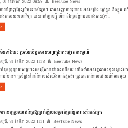
ក្រ, 01 ខែមេសា 2022 08:59
BeeTube News
អាចបំផ្លាញថ្ងៃល្អបំផុតរបស់អ្នក។ រោគសញ្ញាអាចរួមមាន អស់កម្លាំង ក្តៅខ្លួន និងក្អួ
 (យោងតាមរយៈមហាវិទ្យា ល័យអាឡែរហ្ស៊ី ហឺត និងប្រព័ន្ធការពាររាងកាយ)។...
តាមីនទាំងនេះ ប្រសិនបើអ្នកមានបញ្ហាក្នុងការផ្តោតអារម្មណ៍
ហស្បតិ៍, 31 ខែមីនា 2022 11:18
BeeTube News
ព័ន្ធផ្សព្វផ្សាយសង្គមលោតផ្ញើសារនៅពេលបើកបរ យើងទាំងអស់គ្នាអាចទទួលស្គាល់ថ
ការរំខាន។ គ្រប់ជ្រុងនៃគំនិតរបស់យើងហាក់ដូចជា ត្រូវបានកាន់កាប់ដោយព័ត៌មានមួយ
មានអត្ថប្រយោជន៍គួរឱ្យភ្ញាក់ផ្អើលសម្រាប់ប្រព័ន្ធភាពស៊ាំរបស់អ្នក
ហស្បតិ៍, 31 ខែមីនា 2022 11:11
BeeTube News