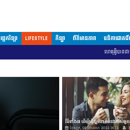
ច្ចេកវិទ្យា
LIFESTYLE
កីឡា
ព័ត៌មានតារា
វេទិកាជោគជ
ហេតុអ្វីបានជាទីក្រុងវ៉ាស
ថ្ងៃសុក្រ, 01 ខែមេសា 2022 16:12
B