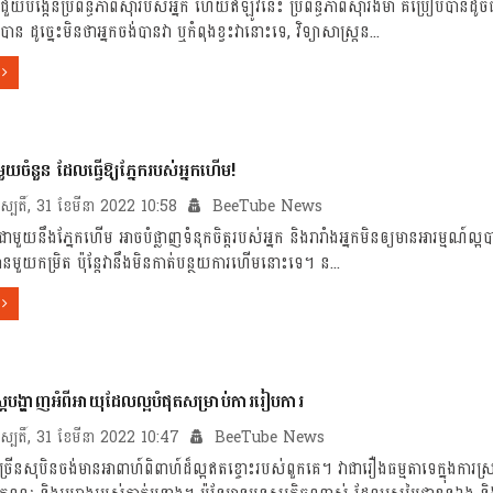
ជួយបង្កើនប្រព័ន្ធភាពស៊ាំរបស់អ្នក ហើយឥឡូវនេះ ប្រព័ន្ធភាពស៊ាំរឹងមាំ គឺប្រៀបបានដូចជ
បាន ដូច្នេះមិនថាអ្នកចង់បានវា ឬកំពុងខ្វះវានោះទេ, វិទ្យាសាស្រ្តន...
យចំនួន​ ដែល​ធ្វើ​ឱ្យ​ភ្នែករបស់អ្នក​ហើម!
រហស្បតិ៍, 31 ខែមីនា 2022 10:58
BeeTube News
ងជាមួយនឹងភ្នែកហើម អាចបំផ្លាញទំនុកចិត្តរបស់អ្នក និងរារាំងអ្នកមិនឲ្យមានអារម្មណ៍ល្អប
​មួយ​កម្រិត ប៉ុន្តែ​វា​នឹង​មិន​កាត់​បន្ថយ​ការ​ហើម​នោះ​ទេ។ ន...
្រ្តបង្ហាញអំពីអាយុដែលល្អបំផុតសម្រាប់ការរៀបការ
រហស្បតិ៍, 31 ខែមីនា 2022 10:47
BeeTube News
្រើនសុបិនចង់មានអាពាហ៍ពិពាហ៍ដ៏ល្អឥតខ្ចោះរបស់ពួកគេ។ វាជារឿងធម្មតាទេក្នុងការ