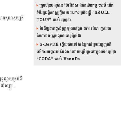
ក្រុមហ៊ុនហនុមាន ប៊ែវើរីជីស និង​ផលិតកម្ម បារមី​ បើក
ទំព័រប្រវត្តិសាស្ត្រថ្មីតាមរយៈការប្រគំតន្រ្តី “SKULL
មានគុណសម្បត្តិ
TOUR” របស់ វណ្ណដា
អំពើល្អជាកត្តាជំរុញឲ្យឯកឧត្តម ជាម ប៉េអា ក្លាយជា
តំណាងរាស្ត្រមណ្ឌលខេត្តព្រៃវែង
G-Devith ឆ្លើយតបទៅកាន់អ្នកគាំទ្របញ្ចេញមតិ
លើការបង្ហោះរបស់លោកដោយប្រើឃ្លានៅក្នុងបទចម្រៀង
“CODA” រ​​​បស់ VannDa
ផ្សាយគ្រប់ទី
ល់ស្យូម...