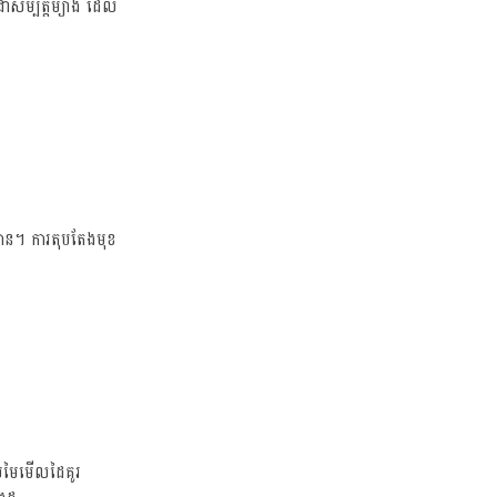
ាសម្បត្តិម្យ៉ាង ដែល
ាន។ ការ​តុបតែង​មុខ​
ស្រមៃមើលដៃគូរ