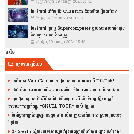
ថ្ងៃព្រហស្បតិ៍, 19 ខែកញ្ញា 2024 15:41
[បទវិភាគ] តើកំព្យូទ័រ Quantum នឹងផលិតឡើងឆាប់ៗ?
ថ្ងៃពុធ, 18 ខែកញ្ញា 2024 10:03
[បទវិភាគ] ប្រព័ន្ធ Supercomputer ថ្មីរបស់អាមេរិកនឹងចូល
បំបែកក្តីភេរវកម្មជីវសាស្រ្ត
ថ្ងៃអង្គារ, 10 ខែកញ្ញា 2024 15:42
ads
អត្ថបទពេញនិយម
បទថ្មីរបស់ VannDa មួយបទទៀតបានបែកធ្លាយនៅលើ TikTok!
ចង់ដាក់ឈ្មោះអោយកូនពិរោះមានអត្ថន័យ និងជាឈ្មោះប្រជាជាតិខ្មែរដែរឬទេ
ក្រុមហ៊ុនហនុមាន ប៊ែវើរីជីស និង​ផលិតកម្ម បារមី​ បើកទំព័រប្រវត្តិសាស្ត្រថ្មី
តាមរយៈការប្រគំតន្រ្តី “SKULL TOUR” របស់ វណ្ណដា
អំពើល្អជាកត្តាជំរុញឲ្យឯកឧត្តម ជាម ប៉េអា ក្លាយជាតំណាងរាស្ត្រមណ្ឌលខេត្ត
ព្រៃវែង
G-Devith ឆ្លើយតបទៅកាន់អ្នកគាំទ្របញ្ចេញមតិលើការបង្ហោះរបស់លោក