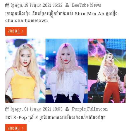
ថ្ងៃអង្គារ, 19 ខែតុលា 2021 16:32
BeeTube News
ក្រឡេកមើលម៉ូដ និងតម្លៃសម្លៀកបំពាក់របស់ Shin Min Ah ក្នុងរឿង
cha cha hometown
អានបន្ត
ថ្ងៃសុក្រ, 01 ខែតុលា 2021 18:03
Purple Fullmoon
តារា K-Pop ស្រី ៩ រូបដែលសាកសមនឹងសក់ពណ៌ទង់ដែងបំផុត
អានបន្ត