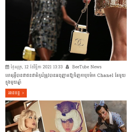
ថ្ងៃសុក្រ, 12 ខែវិច្ឆិកា 2021 13:33
BeeTube News
ហេតុអ្វីបានជាជនជាតិកូរ៉េត្រូវបានអនុញ្ញាតឱ្យទិញកាបូបម៉ាក Chanel តែមួយ
ក្នុងមួយឆ្នាំ
អានបន្ត