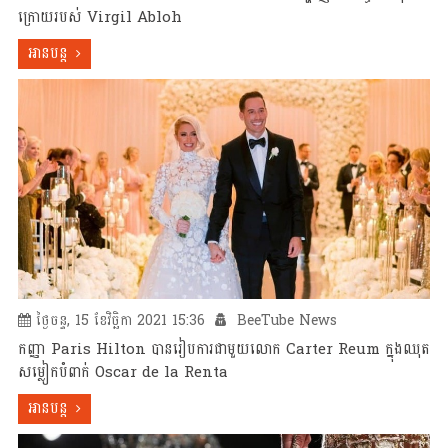
ក្រោយរបស់ Virgil Abloh
អានបន្ត
ថ្ងៃចន្ទ, 15 ខែវិច្ឆិកា 2021 15:36
BeeTube News
កញ្ញា Paris Hilton បានរៀបការជាមួយលោក Carter Reum ក្នុងឈុត
សម្លៀកបំពាក់ Oscar de la Renta
អានបន្ត