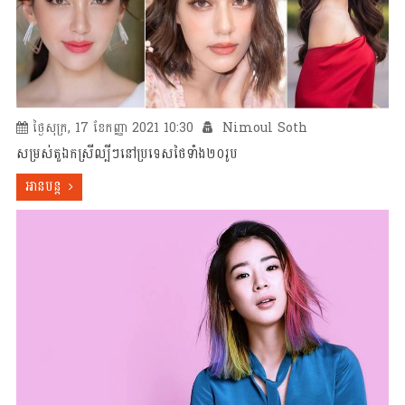
ថ្ងៃសុក្រ, 17 ខែកញ្ញា 2021 10:30
Nimoul Soth
សម្រស់តួឯកស្រីល្បីៗនៅប្រទេសថៃទាំង២០រូប
អានបន្ត