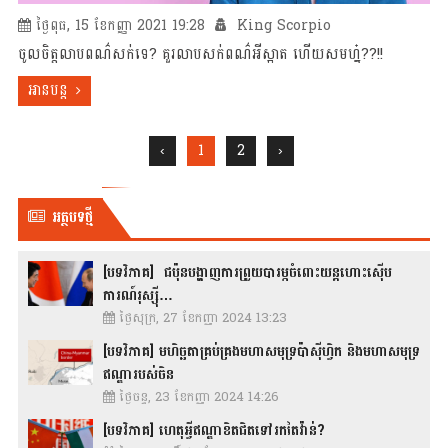
ថ្ងៃពុធ, 15 ខែកញ្ញា 2021 19:28
King Scorpio
ចូលចិត្តលាបពណ៌សក់ទេ? គួរលាបសក់ពណ៌អីស្អាត ហើយសមហ្ន៎??!!
អានបន្ត
‹
1
2
›
អត្ថបទថ្មី
[បទវិភាគ] ជប៉ុនបង្ហាញការព្រួយបារម្ភចំពោះយន្តហោះស៊ើប
ការណ៍រុស្ស៊ី…
ថ្ងៃសុក្រ, 27 ខែកញ្ញា 2024 13:23
[បទវិភាគ] មហិច្ឆតាគ្រប់គ្រងមហាសមុទ្រប៉ាស៊ីហ្វិក និងមហាសមុទ្រ
ឥណ្ឌារបស់ចិន
ថ្ងៃចន្ទ, 23 ខែកញ្ញា 2024 14:26
[បទវិភាគ] ហេតុអ្វីឥណ្ឌាខិតជិតទៅរកតៃវ៉ាន់?