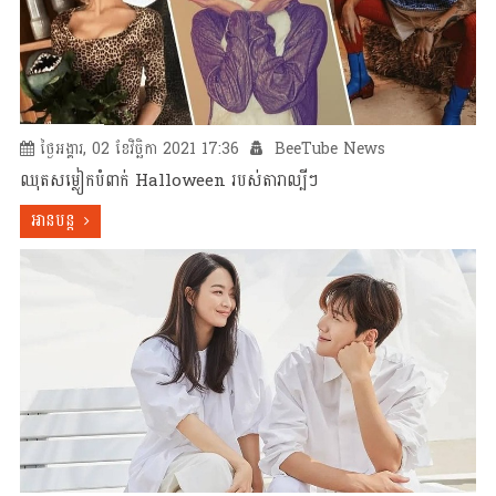
ថ្ងៃអង្គារ, 02 ខែវិច្ឆិកា 2021 17:36
BeeTube News
ឈុតសម្លៀកបំពាក់ Halloween របស់តារាល្បីៗ
អានបន្ត