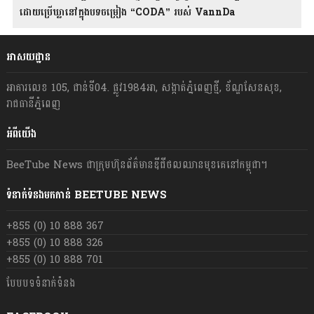
ដោយប្រើឃ្លានៅក្នុងបទចម្រៀង “CODA” រ​​​បស់ VannDa
អាសយដ្ឋាន
អាគារលេខ 105, ជាន់ទី04. ផ្លូវ1984អា, សង្កាត់ភ្នំពេញថ្មី, ខ័ណ្ឌសែនសុខ,
រាជធានីភ្នំពេញ
អំពីយើង
BeeTube News ជា​ក្រុមហ៊ុន​ព័ត៌មាន​ឌីជីថលឈាន​មុខ​គេ​នៅ​កម្ពុជា។
ទំនាក់ទំនងមកកាន់ BEETUBE NEWS
+855 (0) 10 888 367
+855 (0) 10 888 326
+855 (0) 10 888 701
បែបបទទំនាក់ទំនង