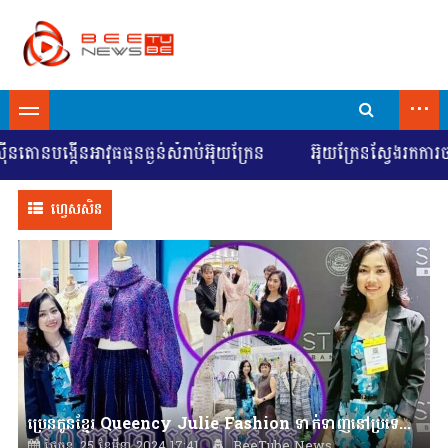
...
ង្កើនអាវុធធុនធ្ងន់សំរាប់អ៊ុយក្រែន
អ៊ុយក្រែនស្វែងរកការចរចាដើ
ហ្វេសសិន
ប្រេនកូនខ្មែរ Queency Julie Fashion ទាក់ទាញនៅប្រទេសថៃ
ថ្ងៃចន្ទ, 25 ខែមីនា 2024 17:41
BeeTube News