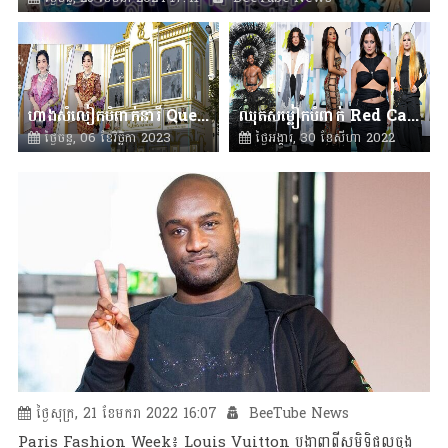
ហាងសំលៀកបំពាក់នារី Queency Julie Fashion កំពុងពេញនិយមនៅទីក្រុងភ្នំពេញ
ឈុតសម្លៀកបំពាក់ Red Carpet ប្លែកៗនៅក្នុងកម្មវិធី​​​ប្រគល់ពានរង្វាន់ MTV VMAs 2022 នេះ
ថ្ងៃចន្ទ, 06 ខែវិច្ឆិកា 2023
ថ្ងៃអង្គារ, 30 ខែសីហា 2022
15:41
BeeTube News
10:45
BeeTube News
ថ្ងៃសុក្រ, 21 ខែមករា 2022 16:07
BeeTube News
Paris Fashion Week៖ Louis Vuitton បង្ហាញពីសមិទ្ធិផលចុង