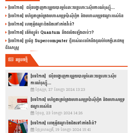
[បទវិភាគ] ជប៉ុនបង្ហាញការព្រួយបារម្ភចំពោះយន្តហោះស៊ើបការណ៍រុស្ស៊ី…
[បទវិភាគ] មហិច្ឆតាគ្រប់គ្រងមហាសមុទ្រប៉ាស៊ីហ្វិក និងមហាសមុទ្រឥណ្ឌារបស់ចិន
[បទវិភាគ] ហេតុអ្វីឥណ្ឌាខិតជិតទៅរកតៃវ៉ាន់?
[បទវិភាគ] តើកំព្យូទ័រ Quantum នឹងផលិតឡើងឆាប់ៗ?
[បទវិភាគ] ប្រព័ន្ធ Supercomputer ថ្មីរបស់អាមេរិកនឹងចូលបំបែកក្តីភេរវកម្ម
ជីវសាស្រ្ត
អត្ថបទថ្មី
[បទវិភាគ] ជប៉ុនបង្ហាញការព្រួយបារម្ភចំពោះយន្តហោះស៊ើប
ការណ៍រុស្ស៊ី…
ថ្ងៃសុក្រ, 27 ខែកញ្ញា 2024 13:23
[បទវិភាគ] មហិច្ឆតាគ្រប់គ្រងមហាសមុទ្រប៉ាស៊ីហ្វិក និងមហាសមុទ្រ
ឥណ្ឌារបស់ចិន
ថ្ងៃចន្ទ, 23 ខែកញ្ញា 2024 14:26
[បទវិភាគ] ហេតុអ្វីឥណ្ឌាខិតជិតទៅរកតៃវ៉ាន់?
ថ្ងៃព្រហស្បតិ៍, 19 ខែកញ្ញា 2024 15:41