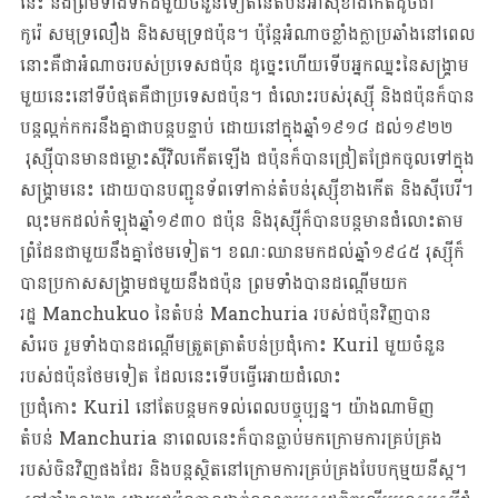
នេះ និងព្រមទាំងទឹកដីមួយចំនួនទៀតនៃតំបន់អាស៊ីខាងកើតដូចជា
កូរ៉េ សមុទ្រលឿង និងសមុទ្រជប៉ុន។ ប៉ុន្តែអំណាចខ្លាំងក្លាប្រឆាំងនៅពេល
នោះគឺជាអំណាចរបស់ប្រទេសជប៉ុន ដូច្នេះហើយទើបអ្នកឈ្នះនៃសង្គ្រាម
មួយនេះនៅទីបំផុតគឺជាប្រទេសជប៉ុន។ ជំលោះរបស់រុស្ស៊ី និងជប៉ុនក៏បាន
បន្តល្អក់កករនឹងគ្នាជាបន្តបន្ទាប់ ដោយនៅក្នុងឆ្នាំ១៩១៨ ដល់១៩២២​​​
រុស្ស៊ីបានមានជម្លោះស៊ីវិលកើតឡើង ជប៉ុនក៏បានជ្រៀតជ្រែកចូលទៅក្នុង
សង្គ្រាមនេះ ដោយបានបញ្ជូនទ័ពទៅកាន់តំបន់រុស្ស៊ីខាងកើត និងស៊ីបេរី។
លុះមកដល់កំឡុងឆ្នាំ១៩៣០ ជប៉ុន និងរុស្ស៊ីក៏បានបន្តមានជំលោះតាម
ព្រំដែនជាមួយនឹងគ្នាថែមទៀត។ ខណៈឈានមកដល់ឆ្នាំ១៩៤៥ រុស្ស៊ីក៏
បានប្រកាសសង្គ្រាមជមួយនឹងជប៉ុន ព្រមទាំងបានដណ្តើមយក
រដ្ឋ Manchukuo នៃតំបន់ Manchuria របស់ជប៉ុនវិញបាន
សំរេច រួមទាំងបានដណ្តើមត្រួតត្រាតំបន់ប្រជុំកោះ Kuril មួយចំនួន
របស់ជប៉ុនថែមទៀត ដែលនេះទើបធ្វើអោយជំលោះ
ប្រជុំកោះ Kuril នៅតែបន្តមកទល់ពេលបច្ចុប្បន្ន។ យ៉ាងណាមិញ
តំបន់ Manchuria នាពេលនេះក៏បានធ្លាប់មកក្រោមការគ្រប់គ្រង
របស់ចិនវិញផងដែរ និងបន្តស្ថិតនៅក្រោមការគ្រប់គ្រងបែបកុម្មយនីស្ត។