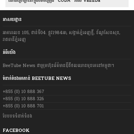
ដោយប្រើឃ្លានៅក្នុងបទចម្រៀង “CODA” រ​​​បស់ VannDa
អាសយដ្ឋាន
អាគារលេខ 105, ជាន់ទី04. ផ្លូវ1984អា, សង្កាត់ភ្នំពេញថ្មី, ខ័ណ្ឌសែនសុខ,
រាជធានីភ្នំពេញ
អំពីយើង
BeeTube News ជា​ក្រុមហ៊ុន​ព័ត៌មាន​ឌីជីថលឈាន​មុខ​គេ​នៅ​កម្ពុជា។
ទំនាក់ទំនងមកកាន់ BEETUBE NEWS
+855 (0) 10 888 367
+855 (0) 10 888 326
+855 (0) 10 888 701
បែបបទទំនាក់ទំនង
FACEBOOK