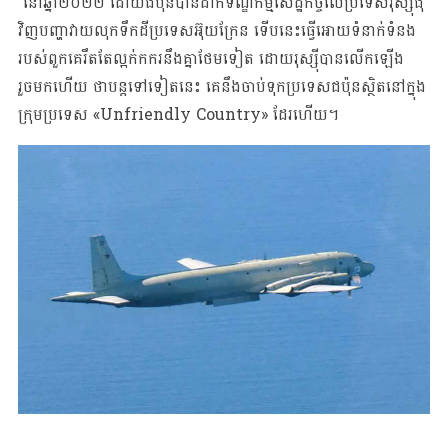
នៅឆ្នាំ២០២២ ដោយជប៉ុនបានដាក់ទណ្ឌកម្មសេដ្ឋកិច្ចលើប្រទេសរុស្ស៊ីជុំ
វិញបញ្ហាវាយលុកទឹកដីប្រទេសអ៊ុយក្រែន ទើបនេះធ្វើអោយទំនាក់ទំនង
របស់ពួកគេរឹតតែល្អក់កករនឹងគ្នាថែមទៀត ដោយរុស្ស៊ីបានលើកឡើង
រួចមកហើយ ថាបន្តទៅទៀតនេះ គេនឹងចាប់ទុកប្រទេសជប៉ុនស្ថិតនៅក្នុង
ក្រុមប្រទេស «Unfriendly Country» ដែរហើយ។