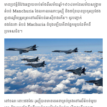
មានប្រវត្តិដ៏វែងអន្លាយចាប់តាំងពីសម័យឆ្នាំ១៩០៤មកនៃសម័យសង្គ្រាម
តំបន់ Manchuria ដែលកាលណោះរុស្ស៊ី និងជប៉ុនបានប្រកួតប្រជែង
គ្នាដណ្តើមត្រួតត្រានៅលើតំបន់អាស៊ីខាងកើត។ គួរបញ្ជាក់
ផងដែរថា តំបន់ Machuria ដំបូងឡើយគឺជាផ្នែកមួយនៃទឹកដី
ប្រទេសចិន។
នៅខណៈនោះផងដែរ រុស្ស៊ីបានមានចេតនាគ្រប់គ្រងនៅលើតំបន់មួយ