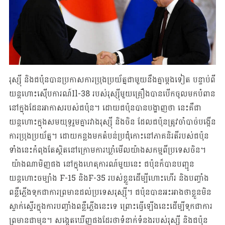
រុស្ស៊ី និងជប៉ុនបានប្រកាសការប្រុងប្រយ័ត្នជាមួយនឹងគ្នាម្តងទៀត បន្ទាប់ពី
យន្តហោះស៊ើបការណ៍Il-38 របស់រុស្ស៊ីមួយគ្រឿងបានបើកចូលមកបំពាន
នៅក្នុងដែនអាកាសរបស់ជប៉ុន។ ដោយជប៉ុនបានបង្ហាញថា នេះគឺជា
យន្តហោះក្នុងសមយុទ្ធរួមគ្នារវាងរុស្ស៊ី និងចិន ដែលជប៉ុនត្រូវចាំបាច់បង្កើន
ការប្រុងប្រយ័ត្ន។ ដោយកន្លងមកតំបន់ប្រជុំកោះនៅភាគនិរតីរបស់ជប៉ុន
ទាំងនេះកំពុងតែស្ថិតនៅក្រោមការឃ្លាំមើលយ៉ាងសកម្មពីប្រទេសចិន។
យ៉ាងណាមិញផង នៅក្នុងហេតុការណ៍មួយនេះ ជប៉ុនក៏បានបញ្ជូន
យន្តហោះចម្បាំង F-15 និងF-35 របស់ខ្លួនដើម្បីហោះហើរ និងបញ្ចាំង
ពន្លឺភ្លើងទុកជាការព្រមានដល់ប្រទេសរុស្ស៊ី។ ជប៉ុនបានអះអាងថាខ្លួនមិន
ស្ទាក់ស្ទើរក្នុងការបញ្ចាំងពន្លឺភ្លើងនេះទេ ព្រោះធ្វើឡើងនេះដើម្បីទុកជាការ
ព្រមានជាមុន។ សង្កេតឃើញផងដែរថាទំនាក់ទំនងរបស់រុស្ស៊ី និងជប៉ុន