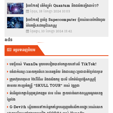
[បទវិភាគ] តើកំព្យូទ័រ Quantum នឹងផលិតឡើងឆាប់ៗ?
ថ្ងៃពុធ, 18 ខែកញ្ញា 2024 10:03
[បទវិភាគ] ប្រព័ន្ធ Supercomputer ថ្មីរបស់អាមេរិកនឹងចូល
បំបែកក្តីភេរវកម្មជីវសាស្រ្ត
ថ្ងៃអង្គារ, 10 ខែកញ្ញា 2024 15:42
ads
អត្ថបទពេញនិយម
បទថ្មីរបស់ VannDa មួយបទទៀតបានបែកធ្លាយនៅលើ TikTok!
ចង់ដាក់ឈ្មោះអោយកូនពិរោះមានអត្ថន័យ និងជាឈ្មោះប្រជាជាតិខ្មែរដែរឬទេ
ក្រុមហ៊ុនហនុមាន ប៊ែវើរីជីស និង​ផលិតកម្ម បារមី​ បើកទំព័រប្រវត្តិសាស្ត្រថ្មី
តាមរយៈការប្រគំតន្រ្តី “SKULL TOUR” របស់ វណ្ណដា
អំពើល្អជាកត្តាជំរុញឲ្យឯកឧត្តម ជាម ប៉េអា ក្លាយជាតំណាងរាស្ត្រមណ្ឌលខេត្ត
ព្រៃវែង
G-Devith ឆ្លើយតបទៅកាន់អ្នកគាំទ្របញ្ចេញមតិលើការបង្ហោះរបស់លោក