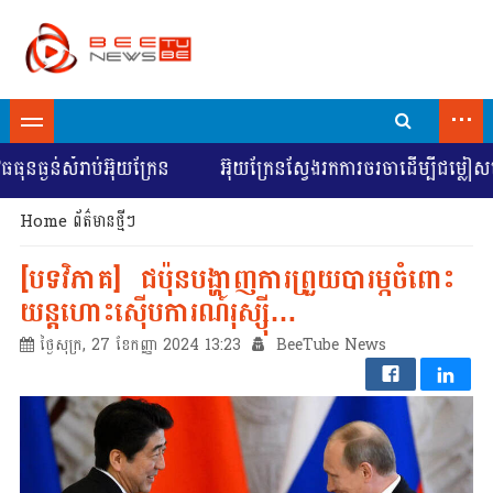
...
ធ្ងន់សំរាប់អ៊ុយក្រែន
អ៊ុយក្រែនស្វែងរកការចរចាដើម្បីជម្លៀសមន
Home
ព័ត៌មានថ្មីៗ
[បទវិភាគ] ជប៉ុនបង្ហាញការព្រួយបារម្ភចំពោះ
យន្តហោះស៊ើបការណ៍រុស្ស៊ី…
ថ្ងៃសុក្រ, 27 ខែកញ្ញា 2024 13:23
BeeTube News