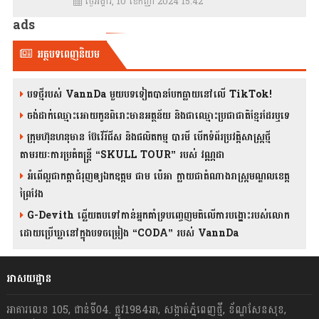
ថ្ងៃអង្គារ, 10 ខែកញ្ញា 2024 15:42
ads
អត្ថបទពេញនិយម
បទថ្មីរបស់ VannDa មួយបទទៀតបានបែកធ្លាយនៅលើ TikTok!
ចង់ដាក់ឈ្មោះអោយកូនពិរោះមានអត្ថន័យ និងជាឈ្មោះប្រជាជាតិខ្មែរដែរឬទេ
ក្រុមហ៊ុនហនុមាន ប៊ែវើរីជីស និង​ផលិតកម្ម បារមី​ បើកទំព័រប្រវត្តិសាស្ត្រថ្មី
តាមរយៈការប្រគំតន្រ្តី “SKULL TOUR” របស់ វណ្ណដា
អំពើល្អជាកត្តាជំរុញឲ្យឯកឧត្តម ជាម ប៉េអា ក្លាយជាតំណាងរាស្ត្រមណ្ឌលខេត្ត
ព្រៃវែង
G-Devith ឆ្លើយតបទៅកាន់អ្នកគាំទ្របញ្ចេញមតិលើការបង្ហោះរបស់លោក
ដោយប្រើឃ្លានៅក្នុងបទចម្រៀង “CODA” រ​​​បស់ VannDa
អាសយដ្ឋាន
អាគារលេខ 105, ជាន់ទី04. ផ្លូវ1984អា, សង្កាត់ភ្នំពេញថ្មី, ខ័ណ្ឌសែនសុខ,