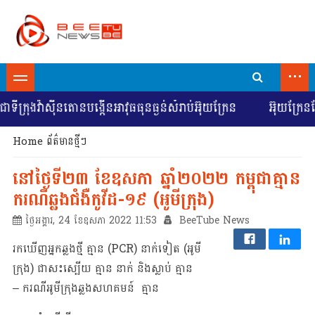
...
ទីក្រុងវ៉ាស៊ីនតោនបង្កើនអាវុធធុនធ្ងន់សំរាប់អ៊ុយក្រែន
អ៊ុយក្រែនស
Home
ព័ត៌មានថ្មីៗ
នៅថ្ងៃទី២៣​ ខែឧសភា ឆ្នាំ២០២២ កម្ពុជាគ្មាន
ករណីឆ្លងជំងឺកូវីដ-១៩ (អូមីក្រុង)
ថ្ងៃអង្គារ, 24 ខែឧសភា 2022 11:53
BeeTube News
រកឃើញអ្នកឆ្លងថ្មី គ្មាន (PCR) នាក់ទៀត (អូមី
ក្រុង) ជាសះស្បើយ គ្មាន នាក់ និងស្លាប់​ គ្មាន
– ករណីអូមីក្រុងឆ្លងសហគមន៍ គ្មាន