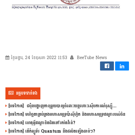
ថ្ងៃអង្គារ, 24 ខែឧសភា 2022 11:53
BeeTube News
អត្ថបទទាក់ទង
[បទវិភាគ] ជប៉ុនបង្ហាញការព្រួយបារម្ភចំពោះយន្តហោះស៊ើបការណ៍រុស្ស៊ី…
[បទវិភាគ] មហិច្ឆតាគ្រប់គ្រងមហាសមុទ្រប៉ាស៊ីហ្វិក និងមហាសមុទ្រឥណ្ឌារបស់ចិន
[បទវិភាគ] ហេតុអ្វីឥណ្ឌាខិតជិតទៅរកតៃវ៉ាន់?
[បទវិភាគ] តើកំព្យូទ័រ Quantum នឹងផលិតឡើងឆាប់ៗ?