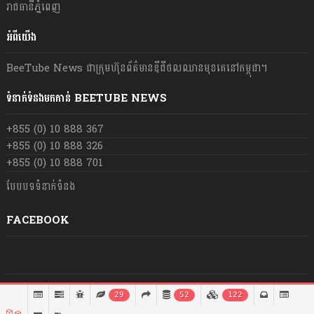
រាជធានីភ្នំពេញ
អំពីយើង
BeeTube News ជា​ក្រុមហ៊ុន​ព័ត៌មាន​ឌីជីថលឈាន​មុខ​គេ​នៅ​កម្ពុជា។
ទំនាក់ទំនងមកកាន់ BEETUBE NEWS
+855 (0) 10 888 367
+855 (0) 10 888 326
+855 (0) 10 888 701
បែបបទទំនាក់ទំនង
FACEBOOK
© រក្សា​សិទ្ធិ​គ្រប់​យ៉ាង​ដោយ​ BeeTube News ឆ្នាំ​២០២១
29
52
122