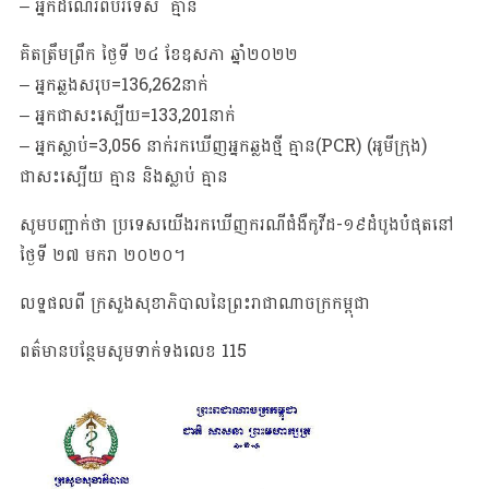
– អ្នកដំណើរពីបរទេស គ្មាន
គិតត្រឹមព្រឹក ថ្ងៃទី​ ២៤ ខែឧសភា ឆ្នាំ២០២២
– អ្នកឆ្លងសរុប=136,262នាក់
– អ្នកជាសះស្បើយ=133,201នាក់
– អ្នកស្លាប់=3,056 នាក់រកឃើញអ្នកឆ្លងថ្មី គ្មាន(PCR) (អូមីក្រុង)
ជាសះស្បើយ គ្មាន និងស្លាប់ គ្មាន
សូមបញ្ជាក់ថា​ ប្រទេសយេីងរកឃេីញករណីជំងឺកូវីដ-១៩ដំបូងបំផុតនៅ
ថ្ងៃទី​ ២៧​ មករា​ ២០២០​។
លទ្ឋផលពី ក្រសួងសុខាភិបាលនៃព្រះរាជាណាចក្រកម្ពុជា
ពត៌មានបន្ថែមសូមទាក់ទងលេខ​ 115