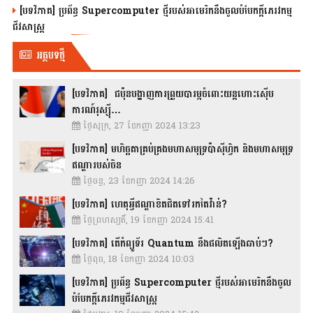
[បទវិភាគ] ប្រព័ន្ធ Supercomputer ថ្មីរបស់អាមេរិកនឹងចូលបំបែកក្តីភេរវកម្ម
ជីវសាស្រ្ត
អត្ថបទថ្មី
[បទវិភាគ] ជប៉ុនបង្ហាញការព្រួយបារម្ភចំពោះយន្តហោះស៊ើប
ការណ៍រុស្ស៊ី…
ថ្ងៃសុក្រ, 27 ខែកញ្ញា 2024 13:23
[បទវិភាគ] មហិច្ឆតាគ្រប់គ្រងមហាសមុទ្រប៉ាស៊ីហ្វិក និងមហាសមុទ្រ
ឥណ្ឌារបស់ចិន
ថ្ងៃចន្ទ, 23 ខែកញ្ញា 2024 14:26
[បទវិភាគ] ហេតុអ្វីឥណ្ឌាខិតជិតទៅរកតៃវ៉ាន់?
ថ្ងៃព្រហស្បតិ៍, 19 ខែកញ្ញា 2024 15:41
[បទវិភាគ] តើកំព្យូទ័រ Quantum នឹងផលិតឡើងឆាប់ៗ?
ថ្ងៃពុធ, 18 ខែកញ្ញា 2024 10:03
[បទវិភាគ] ប្រព័ន្ធ Supercomputer ថ្មីរបស់អាមេរិកនឹងចូល
បំបែកក្តីភេរវកម្មជីវសាស្រ្ត