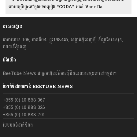
ដោយប្រើឃ្លានៅក្នុងបទចម្រៀង “CODA” រ​​​បស់ VannDa
អាសយដ្ឋាន
អាគារលេខ 105, ជាន់ទី04. ផ្លូវ1984អា, សង្កាត់ភ្នំពេញថ្មី, ខ័ណ្ឌសែនសុខ,
រាជធានីភ្នំពេញ
អំពីយើង
BeeTube News ជា​ក្រុមហ៊ុន​ព័ត៌មាន​ឌីជីថលឈាន​មុខ​គេ​នៅ​កម្ពុជា។
ទំនាក់ទំនងមកកាន់ BEETUBE NEWS
+855 (0) 10 888 367
+855 (0) 10 888 326
+855 (0) 10 888 701
បែបបទទំនាក់ទំនង