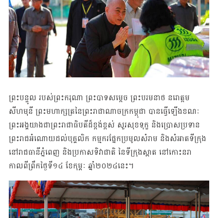
ព្រះបន្ទូល របស់​ព្រះ​ករុណា ព្រះបាទសម្ដេច ព្រះបរមនាថ នរោត្តម
សីហមុនី ព្រះមហាក្ស​ត្រ​នៃ​ព្រះរាជាណាចក្រ​កម្ពុជា បានធ្វើឡើងខណៈ
ព្រះអង្គ​យាង​ជា​​ព្រះរាជាធិបតីដ៏ខ្ពង់ខ្ពស់​​​ សួរ​សុខ​ទុក្ខ និង​ប្រោស​ប្រទាន​
ព្រះរាជ​អំណោយ​ដល់​បុគ្គលិក កម្មករផ្នែកប្រមូលសំរាម និង​សំអាត​​ទីក្រុង
នៅ​​រាជ​ធានី​ភ្នំពេញ និង​ប្រកាស​ទិវាជាតិ នៃទីក្រុងស្អាត នៅ​កោះនរា
កាលពី​ព្រឹក​ថ្ងៃទី១៤ ខែកុម្ភៈ ឆ្នាំ​២០២៤នេះ។