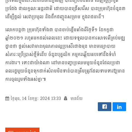
ប្រទេសក្នុង​នោះ​នៅ​រាជ​ធានីភ្នំពេញ បាន​រៀបចំនីតិវិធី ដេញថ្លៃប្រកួត
ប្រជែង ជាលក្ខណៈ​អន្តរ​ជាតិ ដោយ​បាន​​ជ្រើស​រើស បានក្រុមហ៊ុនចំនួន៣
ដើម្បីផ្ដល់ សេវាប្រមូល និងដឹកជញ្ជូនសម្រាម ក្នុងរាជធានី​។
លោកបន្តថា ក្រុមហ៊ុនទាំង៣ បានចាប់ផ្តើមតាំងពី​ថ្ងៃទី១ ខែកក្កដា
ឆ្នាំ២០២១ រហូត​មក​ដល់​ពេល​នេះ ដោយ​ទទួល​បានការសាទរ​ពីគ្រប់មជ្ឈ
ដ្ឋានថា ផ្ដល់សេវាមាន​គុណភាព​ល្អ​ប្រសើរ​ជាង​មុន​ មានមធ្យោបាយ
សំភារៈប្រើប្រាស់ថ្មីទំនើប ចំនួនបុគ្គលិក កម្មក​រ​ឆ្លើយ​តប​ទៅ​នឹង​ទំហំ​
ការងារ​។ ទោះជាយ៉ាងណា នៅមានបញ្ហា​ប្រឈម​មួយ​ចំនួន​ដែល​ប្រជា
ពលរដ្ឋ​មួយ​ចំនួន​ទុក​ដាក់​សំរាម​មិន​ទាន់​បាន​ត្រឹមត្រូវដែលទាមទារឱ្យមាន
ការចូលរួមទាំងអស់គ្នា៕
ថ្ងៃពុធ, 14 ខែកុម្ភៈ 2024 13:33
មានជ័យ