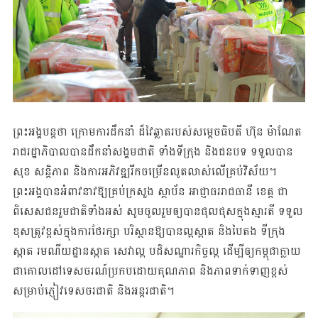
ព្រះអង្គបន្តថា ក្រោម​ការដឹកនាំ ដ៏វៃឆ្លាត​របស់សម្ដេចធិបតី ហ៊ុន ម៉ាណែត ​​
រាជរដ្ឋាភិបាល​បាន​ដឹកនាំសង្គមជាតិ ទាំង​ទីក្រុង និងជនបទ ទទួល​បាន​
សុខ សន្តិភាព និងការអភិវឌ្ឍរីក​ចម្រើន​លូត​លាស់​លើ​​គ្រប់​វិស័យ​​។ ​
ព្រះអង្គបាន​អំពាវនាវឱ្យ​​គ្រប់​​ក្រសួង ស្ថាប័ន អាជ្ញាធរ​រាជធានី ខេត្ត ​ជា
ពិសេសជនរួមជាតិទាំងអស់ សូម​ចូល​រួម​ឲ្យ​បាន​ផុល​ផុស​ក្នុង​ស្មារតី ទទួល
ខុស​ត្រូវ​ខ្ពស់​ក្នុងការថែរក្សា បរិស្ថានឱ្យបានល្អស្អាត និងបៃតង ទីក្រុង
ស្អាត រមណីយ​ដ្ឋានស្អាត សេវាល្អ បដិសណ្ឋារកិច្ចល្អ ដើម្បីឲ្យ​កម្ពុជា​ក្លាយ​
ជា​គោល​ដៅ​ទេសចរណ៍​ប្រកបដោយ​គុណ​ភាព និងភាពទាក់ទាញខ្ពស់
សម្រាប់ភ្ញៀវទេសចរជាតិ និង​អន្តរជាតិ​។​