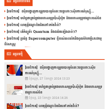
អត្ថបទទាក់ទង
[បទវិភាគ] ជប៉ុនបង្ហាញការព្រួយបារម្ភចំពោះយន្តហោះស៊ើបការណ៍រុស្ស៊ី…
[បទវិភាគ] មហិច្ឆតាគ្រប់គ្រងមហាសមុទ្រប៉ាស៊ីហ្វិក និងមហាសមុទ្រឥណ្ឌារបស់ចិន
[បទវិភាគ] ហេតុអ្វីឥណ្ឌាខិតជិតទៅរកតៃវ៉ាន់?
[បទវិភាគ] តើកំព្យូទ័រ Quantum នឹងផលិតឡើងឆាប់ៗ?
[បទវិភាគ] ប្រព័ន្ធ Supercomputer ថ្មីរបស់អាមេរិកនឹងចូលបំបែកក្តីភេរវកម្ម
ជីវសាស្រ្ត
អត្ថបទថ្មី
[បទវិភាគ] ជប៉ុនបង្ហាញការព្រួយបារម្ភចំពោះយន្តហោះស៊ើប
ការណ៍រុស្ស៊ី…
ថ្ងៃសុក្រ, 27 ខែកញ្ញា 2024 13:23
[បទវិភាគ] មហិច្ឆតាគ្រប់គ្រងមហាសមុទ្រប៉ាស៊ីហ្វិក និងមហាសមុទ្រ
ឥណ្ឌារបស់ចិន
ថ្ងៃចន្ទ, 23 ខែកញ្ញា 2024 14:26
[បទវិភាគ] ហេតុអ្វីឥណ្ឌាខិតជិតទៅរកតៃវ៉ាន់?