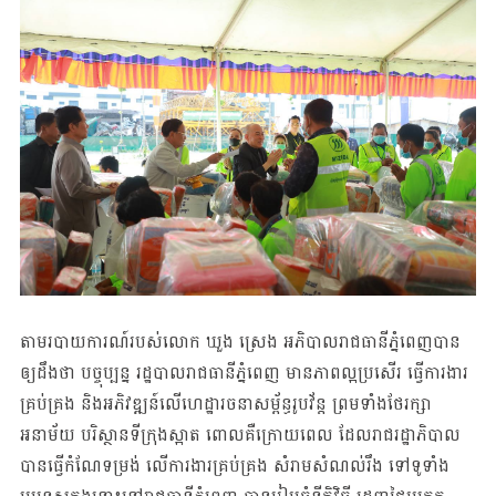
តាមរបាយការណ៍របស់លោក ឃួង ស្រេង អភិបាល​​រាជធានីភ្នំពេញបាន
ឲ្យដឹងថា បច្ចុប្បន្ន​​ រដ្ឋបាល​រាជ​ធានីភ្នំពេញ មានភាពល្អប្រសើរ ធ្វើការងារ​
គ្រប់គ្រង និង​អភិវឌ្ឍន៍​លើ​ហេដ្ឋា​រចនា​សម្ព័ន្ធ​រូបវ័ន្ដ ព្រមទាំងថែរក្សា
អនាម័យ បរិស្ថានទីក្រុងស្អាត ពោលគឺ​ក្រោយពេល ដែល​រាជ​រដ្ឋាភិ​បាល​
បានធ្វើកំណែទម្រង់ លើការងារគ្រប់គ្រង សំរាមសំណល់រឹង ទៅទូទាំង​