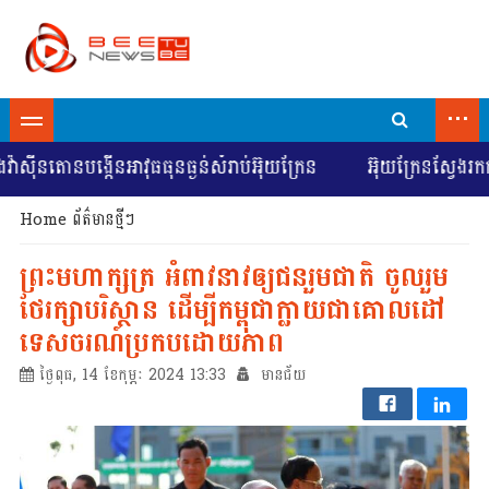
...
នតោនបង្កើនអាវុធធុនធ្ងន់សំរាប់អ៊ុយក្រែន
អ៊ុយក្រែនស្វែងរកការចរ
Home
ព័ត៌មានថ្មីៗ
ព្រះមហាក្សត្រ​ អំពាវនាវឲ្យ​​ជនរួមជាតិ​ ​ចូល​រួម​
ថែរក្សា​បរិស្ថាន​ ​ដើម្បី​​កម្ពុជា​ក្លាយ​ជា​គោល​ដៅ​
ទេស​ចរណ៍​ប្រកបដោយ​ភាព
ថ្ងៃពុធ, 14 ខែកុម្ភៈ 2024 13:33
មានជ័យ