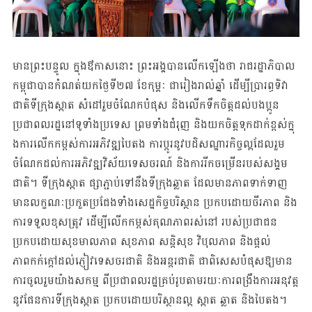
មាន​ព្រះបន្ទូល ​ក្នុងឳកាសនោះ ព្រះ​អង្គ​​​​បាន​លើកឡើងថា រាជ​រដ្ឋាភិបាល​​
កម្ពុជា​​បាន​​កំណត់​យក​ថ្ងៃទី២៧ ខែកុម្ភៈ ជារៀងរាល់ឆ្នាំ ដើម្បី​ប្រារព្ធទិវា
ជាតិទីក្រុងស្អាត សំដៅ​​រួម​ចំណែក​​បំផុស និង​​លើក​ទឹកចិត្ត​ដល់​បងប្អូន​
ប្រជាពលរដ្ឋ​នៅ​ទូទាំង​ប្រទេស ​ព្រមទាំង​ជំរុញ និង​យក​ចិត្ត​ទុក​ដាក់​​ខ្ពស់ក្នុ​
ងការលើកកម្ពស់ការអភិវឌ្ឍបៃតង ការប្តូរនូវបដិសណ្ឋារ​កិច្ចល្អដែ​ល​រួម​
ចំណែក​ដល់​​ការ​​អភិវឌ្ឍវិស័យទេសចរណ៍ និង​ការ​រីក​ចម្រើន​របស់​សង្គម
ជាតិ។ ទីក្រុង​ស្អាត ផ្សា​ភ្ជាប់​ទៅ​​នឹង​ទី​ក្រុងឆ្លាត ដែលមានភាពទាក់ទាញ
មានលក្ខណៈប្រកួតប្រជែងទាំងសេដ្ឋកិច្ចបរិស្ថាន ប្រកប​ដោយ​ចីរភាព និង​
ការទទួលខុសត្រូវ ដើម្បីលើកកម្ពស់គុណភាពរស់នៅ របស់ប្រជាជន​
ប្រកប​ដោយ​សុខ​មាលភាព សុខភាព សន្តិសុខ វិបុលភាព និងផ្តល់
ភាពកក់ក្តៅដល់​ភ្ញៀវ​ទេសចរ​ជាតិ និង​អន្តរជាតិ ជាពិសេសបំផុសឱ្យមាន
ការចូលរួមយ៉ាងសកម្ម ពីប្រជាពលរដ្ឋ​គ្រប់​រូប​តាមរយៈការ​ពង្រឹង​ការ​អនុវត្ត
នូវផែនការទីក្រុងស្អាត ប្រកបដោយបរិស្ថានល្អ ស្អាត ឆ្លាត និងបៃតង។