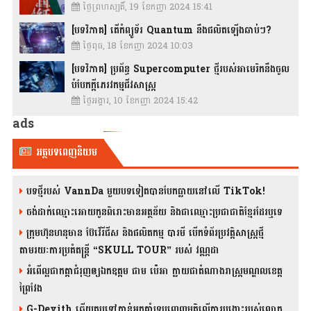
ថ្ងៃព្រហស្បតិ៍, 19 ខែកញ្ញា 2024 15:41
[បទវិភាគ] តើកំព្យូទ័រ Quantum នឹងផលិតឡើងឆាប់ៗ?
ថ្ងៃពុធ, 18 ខែកញ្ញា 2024 10:03
[បទវិភាគ] ប្រព័ន្ធ Supercomputer ថ្មីរបស់អាមេរិកនឹងចូល
បំបែកក្តីភេរវកម្មជីវសាស្រ្ត
ថ្ងៃអង្គារ, 10 ខែកញ្ញា 2024 15:42
ads
អត្ថបទពេញនិយម
បទថ្មីរបស់ VannDa មួយបទទៀតបានបែកធ្លាយនៅលើ TikTok!
ចង់ដាក់ឈ្មោះអោយកូនពិរោះមានអត្ថន័យ និងជាឈ្មោះប្រជាជាតិខ្មែរដែរឬទេ
ក្រុមហ៊ុនហនុមាន ប៊ែវើរីជីស និង​ផលិតកម្ម បារមី​ បើកទំព័រប្រវត្តិសាស្ត្រថ្មី
តាមរយៈការប្រគំតន្រ្តី “SKULL TOUR” របស់ វណ្ណដា
អំពើល្អជាកត្តាជំរុញឲ្យឯកឧត្តម ជាម ប៉េអា ក្លាយជាតំណាងរាស្ត្រមណ្ឌលខេត្ត
ព្រៃវែង
G-Devith ឆ្លើយតបទៅកាន់អ្នកគាំទ្របញ្ចេញមតិលើការបង្ហោះរបស់លោក