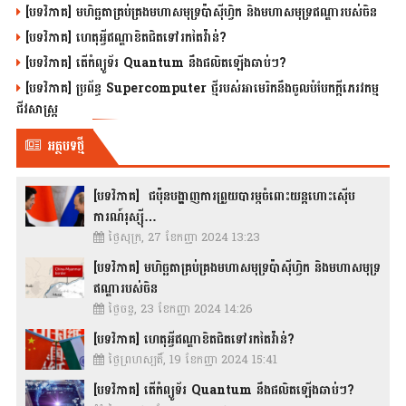
[បទវិភាគ] មហិច្ឆតាគ្រប់គ្រងមហាសមុទ្រប៉ាស៊ីហ្វិក និងមហាសមុទ្រឥណ្ឌារបស់ចិន
[បទវិភាគ] ហេតុអ្វីឥណ្ឌាខិតជិតទៅរកតៃវ៉ាន់?
[បទវិភាគ] តើកំព្យូទ័រ Quantum នឹងផលិតឡើងឆាប់ៗ?
[បទវិភាគ] ប្រព័ន្ធ Supercomputer ថ្មីរបស់អាមេរិកនឹងចូលបំបែកក្តីភេរវកម្ម
ជីវសាស្រ្ត
អត្ថបទថ្មី
[បទវិភាគ] ជប៉ុនបង្ហាញការព្រួយបារម្ភចំពោះយន្តហោះស៊ើប
ការណ៍រុស្ស៊ី…
ថ្ងៃសុក្រ, 27 ខែកញ្ញា 2024 13:23
[បទវិភាគ] មហិច្ឆតាគ្រប់គ្រងមហាសមុទ្រប៉ាស៊ីហ្វិក និងមហាសមុទ្រ
ឥណ្ឌារបស់ចិន
ថ្ងៃចន្ទ, 23 ខែកញ្ញា 2024 14:26
[បទវិភាគ] ហេតុអ្វីឥណ្ឌាខិតជិតទៅរកតៃវ៉ាន់?
ថ្ងៃព្រហស្បតិ៍, 19 ខែកញ្ញា 2024 15:41
[បទវិភាគ] តើកំព្យូទ័រ Quantum នឹងផលិតឡើងឆាប់ៗ?