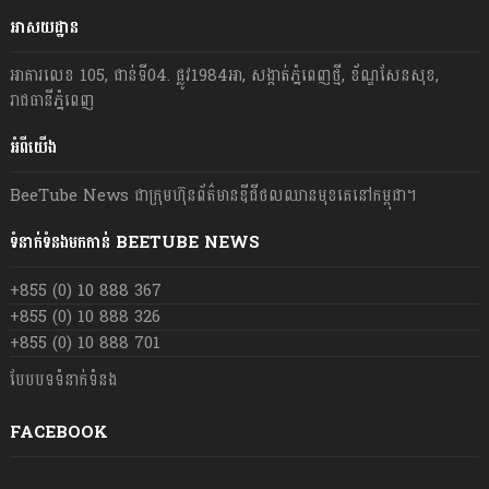
អាសយដ្ឋាន
អាគារលេខ 105, ជាន់ទី04. ផ្លូវ1984អា, សង្កាត់ភ្នំពេញថ្មី, ខ័ណ្ឌសែនសុខ,
រាជធានីភ្នំពេញ
អំពីយើង
BeeTube News ជា​ក្រុមហ៊ុន​ព័ត៌មាន​ឌីជីថលឈាន​មុខ​គេ​នៅ​កម្ពុជា។
ទំនាក់ទំនងមកកាន់ BEETUBE NEWS
+855 (0) 10 888 367
+855 (0) 10 888 326
+855 (0) 10 888 701
បែបបទទំនាក់ទំនង
FACEBOOK