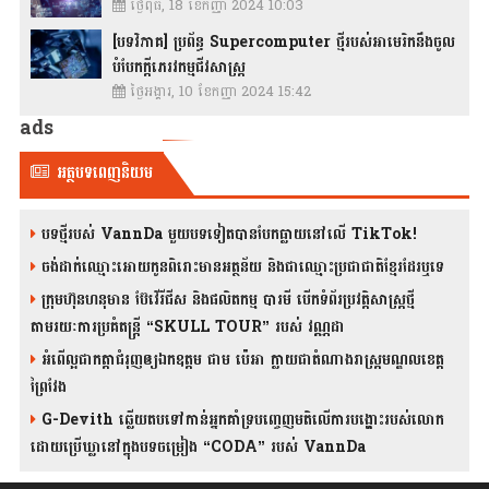
ថ្ងៃពុធ, 18 ខែកញ្ញា 2024 10:03
[បទវិភាគ] ប្រព័ន្ធ Supercomputer ថ្មីរបស់អាមេរិកនឹងចូល
បំបែកក្តីភេរវកម្មជីវសាស្រ្ត
ថ្ងៃអង្គារ, 10 ខែកញ្ញា 2024 15:42
ads
អត្ថបទពេញនិយម
បទថ្មីរបស់ VannDa មួយបទទៀតបានបែកធ្លាយនៅលើ TikTok!
ចង់ដាក់ឈ្មោះអោយកូនពិរោះមានអត្ថន័យ និងជាឈ្មោះប្រជាជាតិខ្មែរដែរឬទេ
ក្រុមហ៊ុនហនុមាន ប៊ែវើរីជីស និង​ផលិតកម្ម បារមី​ បើកទំព័រប្រវត្តិសាស្ត្រថ្មី
តាមរយៈការប្រគំតន្រ្តី “SKULL TOUR” របស់ វណ្ណដា
អំពើល្អជាកត្តាជំរុញឲ្យឯកឧត្តម ជាម ប៉េអា ក្លាយជាតំណាងរាស្ត្រមណ្ឌលខេត្ត
ព្រៃវែង
G-Devith ឆ្លើយតបទៅកាន់អ្នកគាំទ្របញ្ចេញមតិលើការបង្ហោះរបស់លោក
ដោយប្រើឃ្លានៅក្នុងបទចម្រៀង “CODA” រ​​​បស់ VannDa