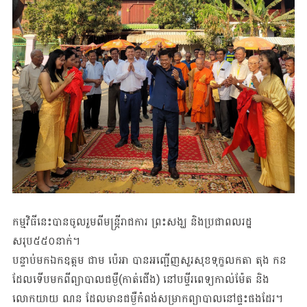
កម្មវិធីនេះបានចូលរួមពីមន្រ្តីរាជការ ព្រះសង្ឃ និងប្រជាពលរដ្ឋ
សរុប៥៥០នាក់។
បន្ទាប់មកឯកឧត្តម ជាម ប៉េអា បានអញ្ជើញសួរសុខទុក្ខលកតា តុង កន
ដែលទើបមកពីព្យាបាលជម្ងឺ(កាត់ជើង) នៅបម្ទីរពេទ្យកាល់ម៉ែត និង
លោកយាយ ណន ដែលមានជម្ងឺកំពង់សម្រាកព្យាបាលនៅផ្ទះផងដែរ។