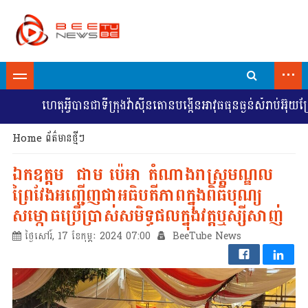
...
ហេតុអ្វីបានជាទីក្រុងវ៉ាស៊ីនតោនបង្កើនអាវុធធុនធ្ងន់សំរាប់អ៊ុយក្រែន
Home
ព័ត៌មានថ្មីៗ
ឯកឧត្តម ជាម ប៉េអា តំណាងរាស្ត្រមណ្ឌល
ព្រៃវែងអញ្ជើញជាអធិបតីភាពក្នុងពិធីបុណ្យ
សម្ភោធប្រើប្រាស់សមិទ្ធផលក្នុងវត្តឬស្សីសាញ់
ថ្ងៃសៅរ៍, 17 ខែកុម្ភៈ 2024 07:00
BeeTube News