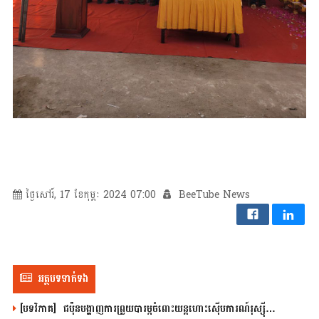
ថ្ងៃសៅរ៍, 17 ខែកុម្ភៈ 2024 07:00
BeeTube News
អត្ថបទទាក់ទង
[បទវិភាគ] ជប៉ុនបង្ហាញការព្រួយបារម្ភចំពោះយន្តហោះស៊ើបការណ៍រុស្ស៊ី…