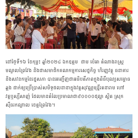
នៅថ្ងៃទី១៦ ខែកុម្ភះ ឆ្នាំ២០២៤ ឯកឧត្តម ជាម ប៉េអា តំណាងរាស្ត្រ
មណ្ឌលព្រៃវែង និងជាសមាជិកគណកម្មការសេដ្ឋកិច្ច ហិរញ្ញវត្ថុ ធនាគារ
និងសវនកម្មនៃរដ្ឋសភា បានអញ្ជើញជាអធិបតីភាពក្នុងពិធីបុណ្យសម្ភោធ
ឆ្លង ដាក់ឲ្យប្រើប្រាស់សមិទ្ធផលនានាក្នុងវត្តសុវណ្ណមុន្នីរតនារាម ហៅ
វត្តឬស្សីសាញ់ ដែលមានតំលៃប្រមាណជា៩០០០០ដុល្លា ស្ថិត ស្រុក
ស៊ីធរកណ្តាល ខេត្តព្រៃវៃង។