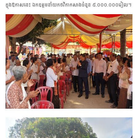
ក្នុងឱកាសនេះ ឯកឧត្តមនាំយកថវិកាកសាងចំនួន ៥.០០០.០០០រៀល។