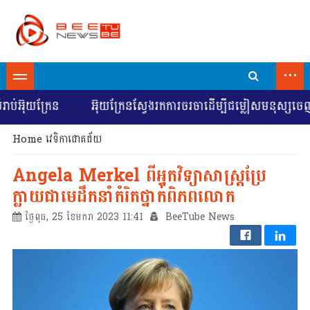
...
ុយក្រែន
អ៊ុយក្រែនស្វែងរកការចរចាដើម្បីជម្លៀសមនុស្សចេញពី 
Home
វេទិកាជោគជ័យ
Angela Merkel ពីអ្នកវិទ្យាសាស្រ្តប្រែ
ក្លាយជាមេដឹកនាំកំរិតថ្នាក់ពិភពលោក
ថ្ងៃពុធ, 25 ខែមករា 2023 11:41
BeeTube News