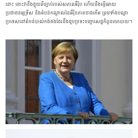
នោះ នោះវានឹងផ្ទុយពីច្បាប់របស់សភាពអឺរ៉ុប ហើយនឹងធ្វើអោយ
ប្រជាជនអូទ្រីស និងតំបន់កណ្តាលនៃអឺរ៉ុបភាគខាងកើត ព្រមទាំងបណ្តា
ប្រទេសនៅតំបន់បាល់កង់ផងដែរនឹងជួបប្រទះបញ្ហាសេដ្ឋកិច្ចនយោបាយ។