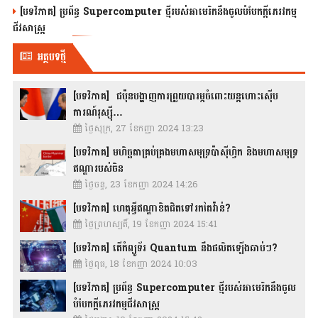
[បទវិភាគ] ប្រព័ន្ធ Supercomputer ថ្មីរបស់អាមេរិកនឹងចូលបំបែកក្តីភេរវកម្ម
ជីវសាស្រ្ត
អត្ថបទថ្មី
[បទវិភាគ] ជប៉ុនបង្ហាញការព្រួយបារម្ភចំពោះយន្តហោះស៊ើប
ការណ៍រុស្ស៊ី…
ថ្ងៃសុក្រ, 27 ខែកញ្ញា 2024 13:23
[បទវិភាគ] មហិច្ឆតាគ្រប់គ្រងមហាសមុទ្រប៉ាស៊ីហ្វិក និងមហាសមុទ្រ
ឥណ្ឌារបស់ចិន
ថ្ងៃចន្ទ, 23 ខែកញ្ញា 2024 14:26
[បទវិភាគ] ហេតុអ្វីឥណ្ឌាខិតជិតទៅរកតៃវ៉ាន់?
ថ្ងៃព្រហស្បតិ៍, 19 ខែកញ្ញា 2024 15:41
[បទវិភាគ] តើកំព្យូទ័រ Quantum នឹងផលិតឡើងឆាប់ៗ?
ថ្ងៃពុធ, 18 ខែកញ្ញា 2024 10:03
[បទវិភាគ] ប្រព័ន្ធ Supercomputer ថ្មីរបស់អាមេរិកនឹងចូល
បំបែកក្តីភេរវកម្មជីវសាស្រ្ត