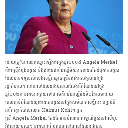
ដោយត្រូវបានឈរឈ្មោះឡើងជាក្នុងឆ្នាំ២០០៥ Angela Merkel
គឺជាស្រ្តីដំបូងបង្អស់ និងជាជនជាតិអាល្លឺម៉ង់ភាគខាងកើតដំបូងគេបង្អស់
ដែលបានទទួលសំលេងសន្លឹកឆ្នោតច្រើនជាងគេបង្អស់នៅក្នុង
រដ្ឋាភិបាល។ នៅពេលដែលនាងបានលាលែងពីតំណែងនៅក្នុង
ឆ្នាំ២០២១ នាងបានក្លាយទៅជាមេដឹកនាំអាល្លឺម៉ង់ទី២ដែលមានរយៈ
ពេលកាន់តំណែងយូរជាងគេបង្អស់នៅក្នុងសម័យកាលថ្មីនេះ បន្ទាប់ពី
អតីតរដ្ឋាភិបាលលោក Helmut Kohl។ អ្នក
ស្រី Angela Merkel តែងតែមានចំណាប់អារម្មណ៍ខ្ពស់នៅលើមុខ
វិជ្ជានយោបាយ។ នាងបានរៀបរាប់ថានៅពេលដែលនាងបាន