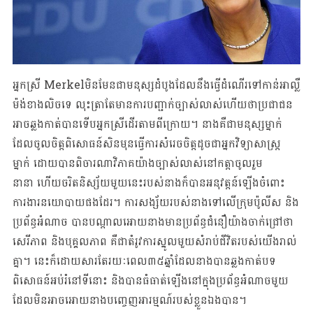
អ្នកស្រី​​ Merkelមិនមែនជាមនុស្សដំបូងដែលនឹងធ្វើដំណើរទៅកាន់អាល្លឺ
ម៉ង់ខាងលិចទេ លុះត្រាតែមានការបញ្ជាក់ច្បាស់លាស់ហើយថាប្រជាជន
អាចឆ្លងកាត់បានទើបអ្នកស្រីដើរតាមពីក្រោយ។ នាងគឺជាមនុស្សម្នាក់
ដែលចូលចិត្តពិសោធន៍សិនមុនធ្វើការសំរេចចិត្តដូចជាអ្នកវិទ្យាសាស្រ្ត
ម្នាក់ ដោយបានពិចារណាវិភាគយ៉ាងច្បាស់លាស់នៅកត្តាចូលរួម
នានា ហើយចរិតនិស្ស័យមួយនេះរបស់នាងក៏បានអនុវត្តន៍ឡើងចំពោះ
ការងារនយោបាយផងដែរ។ ការសង្ស័យរបស់នាងទៅលើក្រុមប៉ូលីស និង
ប្រព័ន្ធអំណាច បានបណ្តាលអោយនាងមានប្រព័ន្ធជំនឿយ៉ាងចាក់ជ្រៅថា
សេរីភាព និងបុគ្គលភាព គឺជាតំរូវការស្នូលមួយសំរាប់ជីវិតរបស់យើងរាល់
គ្នា។ នេះក៏ដោយសារតែរយៈពេល៣៥ឆ្នាំដែលនាងបានឆ្លងកាត់បទ
ពិសោធន៍អប់រំនៅទីនោះ និងបានធំធាត់ឡើងនៅក្នុងប្រព័ន្ធអំណាចមួយ
ដែលមិនអាចអោយនាងបញ្ចេញអារម្មណ៍របស់ខ្លួនឯងបាន។