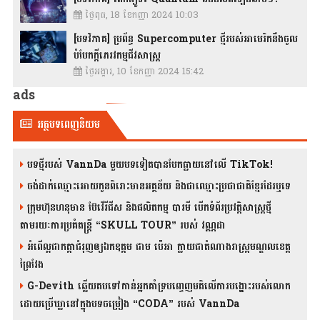
ថ្ងៃពុធ, 18 ខែកញ្ញា 2024 10:03
[បទវិភាគ] ប្រព័ន្ធ Supercomputer ថ្មីរបស់អាមេរិកនឹងចូល
បំបែកក្តីភេរវកម្មជីវសាស្រ្ត
ថ្ងៃអង្គារ, 10 ខែកញ្ញា 2024 15:42
ads
អត្ថបទពេញនិយម
បទថ្មីរបស់ VannDa មួយបទទៀតបានបែកធ្លាយនៅលើ TikTok!
ចង់ដាក់ឈ្មោះអោយកូនពិរោះមានអត្ថន័យ និងជាឈ្មោះប្រជាជាតិខ្មែរដែរឬទេ
ក្រុមហ៊ុនហនុមាន ប៊ែវើរីជីស និង​ផលិតកម្ម បារមី​ បើកទំព័រប្រវត្តិសាស្ត្រថ្មី
តាមរយៈការប្រគំតន្រ្តី “SKULL TOUR” របស់ វណ្ណដា
អំពើល្អជាកត្តាជំរុញឲ្យឯកឧត្តម ជាម ប៉េអា ក្លាយជាតំណាងរាស្ត្រមណ្ឌលខេត្ត
ព្រៃវែង
G-Devith ឆ្លើយតបទៅកាន់អ្នកគាំទ្របញ្ចេញមតិលើការបង្ហោះរបស់លោក
ដោយប្រើឃ្លានៅក្នុងបទចម្រៀង “CODA” រ​​​បស់ VannDa