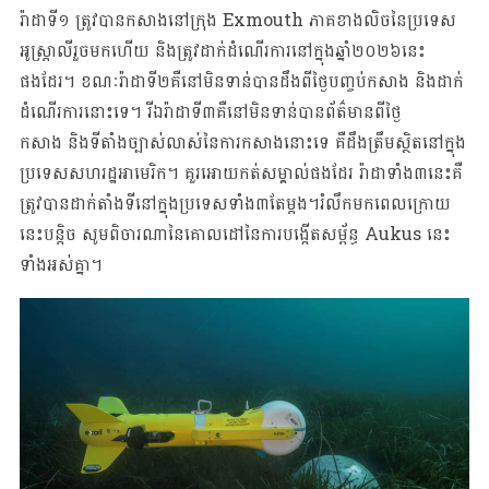
រ៉ាដាទី១ ត្រូវបានកសាងនៅក្រុង Exmouth ភាគខាងលិចនៃប្រទេស
អូស្រ្តាលីរួចមកហើយ និងត្រូវដាក់ដំណើរការនៅក្នុងឆ្នាំ២០២៦នេះ
ផងដែរ។ ខណៈរ៉ាដាទី២គឺនៅមិនទាន់បានដឹងពីថ្ងៃបញ្ចប់កសាង និងដាក់
ដំណើរការនោះទេ។ រីឯរ៉ាដាទី៣គឺនៅមិនទាន់បានព័ត៌មានពីថ្ងៃ
កសាង និងទីតាំងច្បាស់លាស់នៃការកសាងនោះទេ គឺដឹងត្រឹមស្ថិតនៅក្នុង
ប្រទេសសហរដ្ឋអាមេរិក។ គួរអោយកត់សម្គាល់ផងដែរ រ៉ាដាទាំង៣នេះគឺ
ត្រូវបានដាក់តាំងទីនៅក្នុងប្រទេសទាំង៣តែម្តង។រំលឹកមកពេលក្រោយ
នេះបន្តិច សូមពិចារណានៃគោលដៅនៃការបង្កើតសម្ព័ន្ធ​​​ Aukus នេះ
ទាំងអស់គ្នា។