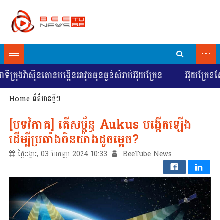
...
រុងវ៉ាស៊ីនតោនបង្កើនអាវុធធុនធ្ងន់សំរាប់អ៊ុយក្រែន
អ៊ុយក្រែនស្វែ
Home
ព័ត៌មានថ្មីៗ
[បទវិភាគ] តើសម្ព័ន្ធ Aukus បង្កើតឡើង
ដើម្បីប្រឆាំងចិនយ៉ាងដូចម្តេច?
ថ្ងៃអង្គារ, 03 ខែកញ្ញា 2024 10:33
BeeTube News