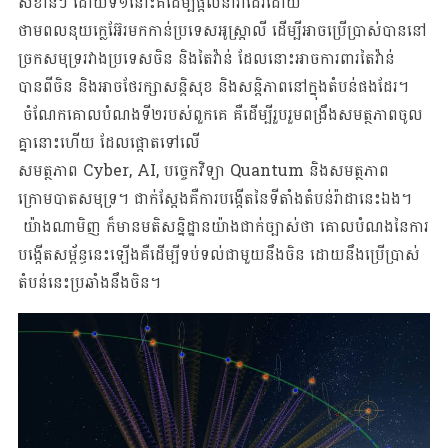
សំខាន់ៗ ដោយទី១នោះគឺដើម្បីផ្តល់នាវាដើរដោយ
ថាមពលនុយក្លេអ៊ែរមកកាន់ប្រទេសអូស្រ្តាលី ដើម្បីអាចប្រើប្រាស់បាននៅ
ច្រកសមុទ្ររវាងប្រទេសចិន និងតៃវ៉ាន់ ដែលនោះអាចការពារតៃវ៉ាន់
បានពីចិន និងអាចថែរក្សាសន្តិសុខ និងសន្តិភាពនៅក្នុងតំបន់ផងដែរ។
ចំណែកគោលបំណងទី២របស់ពួកគេ គឺដើម្បីរួបរួមពង្រឹងសមត្ថភាពចូល
គ្នានោះហើយ ដែលផ្តោតទៅលើ
សមត្ថភាព Cyber, AI, បច្ចេកវិទ្យា Quantum និងសមត្ថភាព
ក្រោមបាតសមុទ្រ។ ជាក់ស្តែងគឺការបង្កើតនៃទីតាំងតំបន់រ៉ាដានេះឯង។
យ៉ាងណាមិញ ក៏មានមតិសន្និដ្ឋានយ៉ាងជាក់ច្បាស់ថា គោលបំណងនៃការ
បង្កើតសម្ព័ន្ធនេះឡើងគឺដើម្បីទប់ទល់ជាមួយនឹងចិន ដោយនឹងប្រើប្រាស់
តំបន់នេះប្រឆាំងនឹងចិន។