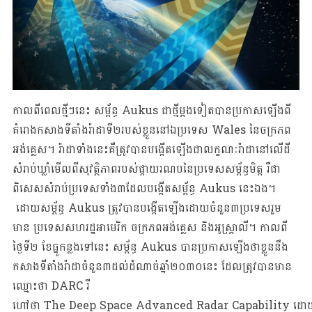
កាលពីពេលថ្មីៗនេះ សម្ព័ន្ធ Aukus ជាថ្មីម្តងទៀតបានប្រកាសឡើងពី
គំរោងកសាងទីតាំងរ៉ាដាទី២របស់ខ្លួននៅឯប្រទេស Wales នៃចក្រភព
អង់គ្លេស។ រ៉ាដាទាំងនេះគឺត្រូវបានបង្កើតឡើងជាលក្ខណៈរ៉ាដានៅលើដី
សំរាប់ឃ្លាំមើលពីសុវត្ថិភាពរបស់ផ្កាយរណបនៃប្រទេសសម្ព័ន្ធមិត្ត រឺជា
ពិសេសសំរាប់ប្រទេសទាំង៣ដែល​​​បង្កើតសម្ព័ន្ធ Aukus នេះឯង។
ដោយសម្ព័ន្ធ Aukus ត្រូវបានបង្កើតឡើងដោយចំនួន៣ប្រទេសរួម
មាន ប្រទេសសហរដ្ឋអាមេរិក ចក្រភពអង់គ្លេស និងអូស្រ្តាលី។​​​ កាលពី
ថ្ងៃទី២​​​ ខែធ្នូកន្លងទៅនេះ សម្ព័ន្ធ Aukus បានប្រកាសឡើងថាខ្លួននឹង
កសាងទីតាំងរ៉ាដាចំនួន៣ដល់ដំណាច់ឆ្នាំ២០៣០នេះ ដែលត្រូវបានមាន
ឈ្មោះថា DARC រឺ
ហៅថា The Deep Space Advanced Radar Capability ដោ