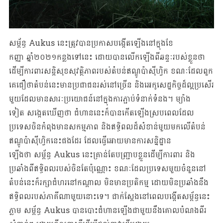
សម្ព័ន្ធ Aukus នេះត្រូវបានប្រកាសបង្កើតឡើងនៅក្នុងខែ
កញ្ញា ឆ្នាំ២០២១កន្លងទៅនេះ ដោយបានលើកឡើងពីឆន្ទៈរបស់ខ្លួនថា
ដើម្បីការពារសន្តិសុខសុវត្ថិភាពរបស់តំបន់ឥណ្ឌូប៉ាស៊ីហ្វិក ខណៈដែលពួក
គេជឿថាតំបន់នេះមានប្រជាជនរស់នៅច្រើន និងអេកូសេដ្ឋកិច្ចដ៏ល្អប្រសើរ
មួយដែលមានសារៈប្រយោជន៍នៅក្នុងការភ្ជាប់ទំនាក់ទំនង។ ម្យ៉ាង
ទៀត សង្កេតឃើញថា ជំហាននេះក៏បានកើតឡើងស្របពេលដែល
ប្រទេសចិនកំពុងមានសកម្មភាព និងឥទ្ធិពលដ៏សំខាន់មួយមកលើតំបន់
ឥណ្ឌូប៉ាស៊ីហ្វិកនេះផងដែរ ដែលធ្វើអោយមានការសន្និដ្ឋាន
ឡើងថា សម្ព័ន្ធ Aukus នេះគ្រាន់តែបញ្ជ្រាបខ្លួនដើម្បីការពារ និង
ប្រឆាំងពីឥទ្ធិពលរបស់ចិនតែប៉ុណ្ណោះ ខណៈដែលប្រទេសមួយចំនួននៅ
តំបន់នេះក៏រក្សាជំហរនៅកណ្តាល មិនមានប្រតិកម្ម ដោយមិនប្រឆាំងនឹង
ឥទ្ធិពលរបស់ភាគីណាមួយនោះទេ។ ជាក់ស្តែងនៅពេលបង្កើតសម្ព័ន្ធនេះ
ភ្លាម សម្ព័ន្ធ Aukus បានបោះជំហានឡើងជាមួយនឹងគោលបំណងពីរ