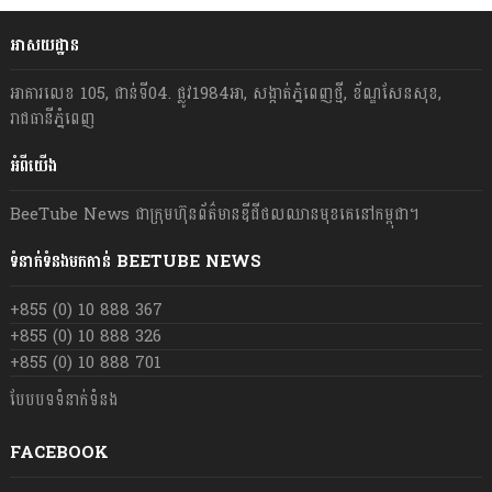
អាសយដ្ឋាន
អាគារលេខ 105, ជាន់ទី04. ផ្លូវ1984អា, សង្កាត់ភ្នំពេញថ្មី, ខ័ណ្ឌសែនសុខ,
រាជធានីភ្នំពេញ
អំពីយើង
BeeTube News ជា​ក្រុមហ៊ុន​ព័ត៌មាន​ឌីជីថលឈាន​មុខ​គេ​នៅ​កម្ពុជា។
ទំនាក់ទំនងមកកាន់ BEETUBE NEWS
+855 (0) 10 888 367
+855 (0) 10 888 326
+855 (0) 10 888 701
បែបបទទំនាក់ទំនង
FACEBOOK