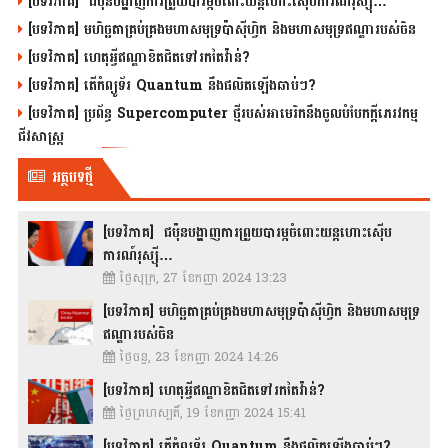
[បទវិភាគ] ជប៉ុនបង្ហាញការព្រួយបារម្ភចំពោះយន្តហោះស៊ើបការណ៍រុស្ស៊ី…
[បទវិភាគ] មហិច្ឆតាគ្រប់គ្រងមហាសមុទ្រប៉ាស៊ីហ្វិក និងមហាសមុទ្រឥណ្ឌារបស់ចិន
[បទវិភាគ] ហេតុអ្វីឥណ្ឌាខិតជិតទៅរកតៃវ៉ាន់?
[បទវិភាគ] តើកំព្យូទ័រ Quantum នឹងផលិតឡើងឆាប់ៗ?
[បទវិភាគ] ប្រព័ន្ធ Supercomputer ថ្មីរបស់អាមេរិកនឹងចូលបំបែកក្តីភេរវកម្ម
ជីវសាស្រ្ត
អត្ថបទថ្មី
[បទវិភាគ] ជប៉ុនបង្ហាញការព្រួយបារម្ភចំពោះយន្តហោះស៊ើប
ការណ៍រុស្ស៊ី…
ថ្ងៃសុក្រ, 27 ខែកញ្ញា 2024 13:23
[បទវិភាគ] មហិច្ឆតាគ្រប់គ្រងមហាសមុទ្រប៉ាស៊ីហ្វិក និងមហាសមុទ្រ
ឥណ្ឌារបស់ចិន
ថ្ងៃចន្ទ, 23 ខែកញ្ញា 2024 14:26
[បទវិភាគ] ហេតុអ្វីឥណ្ឌាខិតជិតទៅរកតៃវ៉ាន់?
ថ្ងៃព្រហស្បតិ៍, 19 ខែកញ្ញា 2024 15:41
[បទវិភាគ] តើកំព្យូទ័រ Quantum នឹងផលិតឡើងឆាប់ៗ?