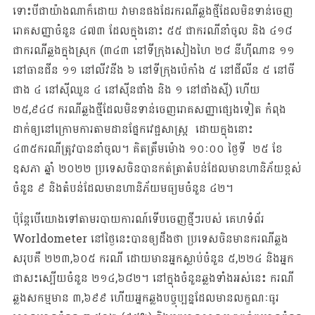
ទោះបីជាយ៉ាងណាក៏ដោយ វាមានផងដែរករណីឆ្លងថ្មីដែលមិនទាន់ចេញ
រោគសញ្ញាចំនួន ៤៧៣ ដែលក្នុងនោះ ៥៥ ជាករណីនាំចូល និង ៤១៨
ជាករណីឆ្លងក្នុងស្រុក (៣៤៣ នៅទីក្រុងសៀងហៃ ២៨ នីហ៊ីណាន ១១
នៅធានជីន ១១ នៅលីវនីង ៦ នៅទីក្រុងប៉េកាំង ៥ នៅជីលីន ៥ នៅចី
ជាង ៤ នៅស៊ីឈួន ៤ នៅស៊ីនជាំង និង ១ នៅជាំងស៊ី) ហើយ
២៥,៩៤៨ ករណីឆ្លងថ្មីដែលមិនទាន់ចេញរោគសញ្ញាផ្សេងទៀត កំពុង
ដាក់ឲ្យនៅក្រោមការតាមដានផ្នែកវេជ្ជសាស្ត្រ ដោយក្នុងនោះ
៤៣៥ករណីត្រូវបាននាំចូល។ គិតត្រឹមម៉ោង ១០ៈ០០ ថ្ងៃទី ២៥ ខែ
ឧសភា ឆ្នាំ ២០២២ ប្រទេសចិនបានកត់ត្រាតំបន់ដែលមានហានិភ័យខ្ពស់
ចំនួន ៩ និងតំបន់ដែលមានហានិភ័យមធ្យមចំនួន ៤២។
ប៉ុន្តែបើយោងទៅតាមរបាយការណ៍ទើបចេញថ្មីៗរបស់ គេហទំព័រ
Worldometer នៅថ្ងៃនេះបានឲ្យដឹងថា ប្រទេសចិនមានករណីឆ្លង
សរុបគឺ ២២៣,៦០៥ ករណី ដោយមានអ្នកស្លាប់ចំនួន ៥,២២៤ និងអ្នក
ជាសះស្បើយចំនួន ២១៤,៦៨២។ នៅក្នុងចំនួនឆ្លងទាំងអស់នេះ ករណី
ឆ្លងសកម្មមាន ៣,៦៩៩ ហើយអ្នកឆ្លងបច្ចុប្បន្នដែលមានលក្ខណៈធូរ