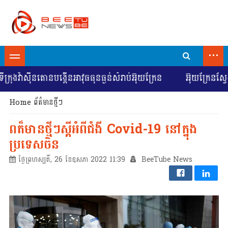
...
ងវ៉ាស៊ីនតោនបង្កើនអាវុធធុនធ្ងន់សំរាប់អ៊ុយក្រែន
អ៊ុយក្រែនស្វែងរ
Home
ព័ត៌មានថ្មីៗ
ពត៏មានថ្មីៗស្តីអំពីជំងី Covid-19 នៅក្នុង
ប្រទេសចិន
ថ្ងៃព្រហស្បតិ៍, 26 ខែឧសភា 2022 11:39
BeeTube News