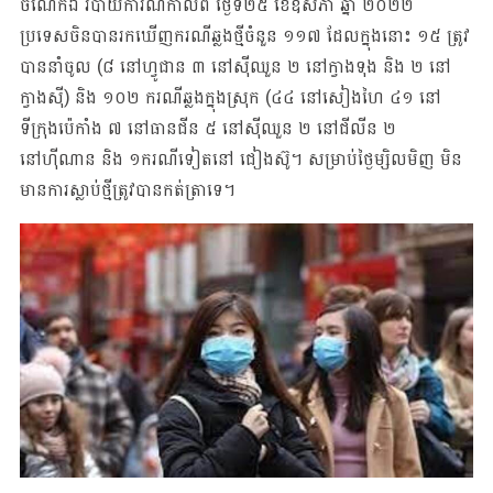
ចំណែកឯ របាយការណ៍កាលពី ថ្ងៃទី២៥ ខែឧសភា ឆ្នាំ ២០២២
ប្រទេសចិនបានរកឃើញករណីឆ្លងថ្មីចំនួន ១១៧ ដែលក្នុងនោះ ១៥ ត្រូវ
បាននាំចូល (៨ នៅហ្វូជាន ៣ នៅស៊ីឈួន ២ នៅក្វាងទុង និង ២ នៅ
ក្វាងស៊ី) និង ១០២ ករណីឆ្លងក្នុងស្រុក (៤៤ នៅសៀងហៃ ៤១ នៅ
ទីក្រុងប៉េកាំង ៧ នៅធានជីន ៥ នៅស៊ីឈួន ២ នៅជីលីន ២
នៅហ៊ីណាន និង ១ករណីទៀតនៅ ជៀងស៊ូ។ សម្រាប់ថ្ងៃម្សិលមិញ មិន
មានការស្លាប់ថ្មីត្រូវបានកត់ត្រាទេ។