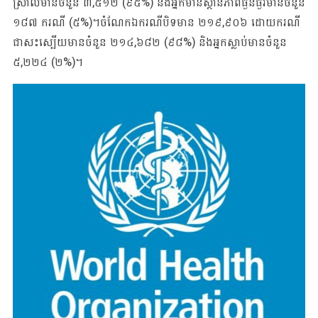
ស្រាលមានចំនួន ៣,៥១២ (៩៥%) និងអ្នកមានស្ថានភាពធ្ងន់ធ្ងរមានចំនួន
១៨៧ ករណី (៥%)។ចំណែកឯករណីបិទមាន ២១៩,៩០៦ ដោយករណី
ជាសះស្បើយមានចំនួន ២១៤,៦៨២ (៩៨%) និងអ្នកស្លាប់មានចំនួន
៥,២២៤ (២%)។