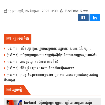
ថ្ងៃព្រហស្បតិ៍, 26 ខែឧសភា 2022 11:39
BeeTube News
អត្ថបទទាក់ទង
[បទវិភាគ] ជប៉ុនបង្ហាញការព្រួយបារម្ភចំពោះយន្តហោះស៊ើបការណ៍រុស្ស៊ី…
[បទវិភាគ] មហិច្ឆតាគ្រប់គ្រងមហាសមុទ្រប៉ាស៊ីហ្វិក និងមហាសមុទ្រឥណ្ឌារបស់ចិន
[បទវិភាគ] ហេតុអ្វីឥណ្ឌាខិតជិតទៅរកតៃវ៉ាន់?
[បទវិភាគ] តើកំព្យូទ័រ Quantum នឹងផលិតឡើងឆាប់ៗ?
[បទវិភាគ] ប្រព័ន្ធ Supercomputer ថ្មីរបស់អាមេរិកនឹងចូលបំបែកក្តីភេរវកម្ម
ជីវសាស្រ្ត
អត្ថបទថ្មី
[បទវិភាគ] ជប៉ុនបង្ហាញការព្រួយបារម្ភចំពោះយន្តហោះស៊ើប