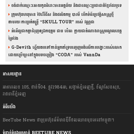
ចង់ដាក់ឈ្មោះអោយកូនពិរោះមានអត្ថន័យ និងជាឈ្មោះប្រជាជាតិខ្មែរដែរឬទេ
ក្រុមហ៊ុនហនុមាន ប៊ែវើរីជីស និង​ផលិតកម្ម បារមី​ បើកទំព័រប្រវត្តិសាស្ត្រថ្មី
តាមរយៈការប្រគំតន្រ្តី “SKULL TOUR” របស់ វណ្ណដា
អំពើល្អជាកត្តាជំរុញឲ្យឯកឧត្តម ជាម ប៉េអា ក្លាយជាតំណាងរាស្ត្រមណ្ឌលខេត្ត
ព្រៃវែង
G-Devith ឆ្លើយតបទៅកាន់អ្នកគាំទ្របញ្ចេញមតិលើការបង្ហោះរបស់លោក
ដោយប្រើឃ្លានៅក្នុងបទចម្រៀង “CODA” រ​​​បស់ VannDa
អាសយដ្ឋាន
អាគារលេខ 105, ជាន់ទី04. ផ្លូវ1984អា, សង្កាត់ភ្នំពេញថ្មី, ខ័ណ្ឌសែនសុខ,
រាជធានីភ្នំពេញ
អំពីយើង
BeeTube News ជា​ក្រុមហ៊ុន​ព័ត៌មាន​ឌីជីថលឈាន​មុខ​គេ​នៅ​កម្ពុជា។
ទំនាក់ទំនងមកកាន់ BEETUBE NEWS