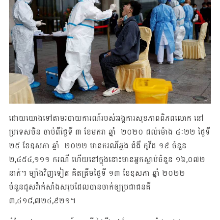
ដោយយោងទៅតាមរបាយការណ៍របស់អង្គការសុខភាពពិភពលោក នៅ
ប្រទេសចិន ចាប់ពីថ្ងៃទី ៣ ខែមករា ឆ្នាំ ២០២០ ដល់ម៉ោង ៤ៈ២២ ថ្ងៃទី
២៥ ខែឧសភា ឆ្នាំ ២០២២ មានករណីឆ្លង ជំងឺ កូវីដ ១៩ ចំនួន
២,៤៥៤,១១១ ករណី ហើយនៅក្នុងនោះមានអ្នកស្លាប់ចំនួន ១៦,០៧២
នាក់។ ម្យ៉ាងវិញទៀត គិតត្រឹមថ្ងៃទី ១៣ ខែឧសភា ឆ្នាំ ២០២២
ចំនួនដូសវ៉ាក់សាំងសរុបដែលបានចាក់ឲ្យប្រជាជនគឺ
៣,៤១៨,៧២៤,៩២១។