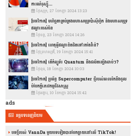
ការណ៍រុស្ស៊ី…
ថ្ងៃសុក្រ, 27 ខែកញ្ញា 2024 13:23
[បទវិភាគ] មហិច្ឆតាគ្រប់គ្រងមហាសមុទ្រប៉ាស៊ីហ្វិក និងមហាសមុទ្រ
ឥណ្ឌារបស់ចិន
ថ្ងៃចន្ទ, 23 ខែកញ្ញា 2024 14:26
[បទវិភាគ] ហេតុអ្វីឥណ្ឌាខិតជិតទៅរកតៃវ៉ាន់?
ថ្ងៃព្រហស្បតិ៍, 19 ខែកញ្ញា 2024 15:41
[បទវិភាគ] តើកំព្យូទ័រ Quantum នឹងផលិតឡើងឆាប់ៗ?
ថ្ងៃពុធ, 18 ខែកញ្ញា 2024 10:03
[បទវិភាគ] ប្រព័ន្ធ Supercomputer ថ្មីរបស់អាមេរិកនឹងចូល
បំបែកក្តីភេរវកម្មជីវសាស្រ្ត
ថ្ងៃអង្គារ, 10 ខែកញ្ញា 2024 15:42
ads
អត្ថបទពេញនិយម
បទថ្មីរបស់ VannDa មួយបទទៀតបានបែកធ្លាយនៅលើ TikTok!