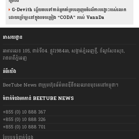
ព្រៃវែង
G-Devith ឆ្លើយតបទៅកាន់អ្នកគាំទ្របញ្ចេញមតិលើការបង្ហោះរបស់លោក
ដោយប្រើឃ្លានៅក្នុងបទចម្រៀង “CODA” រ​​​បស់ VannDa
អាសយដ្ឋាន
អាគារលេខ 105, ជាន់ទី04. ផ្លូវ1984អា, សង្កាត់ភ្នំពេញថ្មី, ខ័ណ្ឌសែនសុខ,
រាជធានីភ្នំពេញ
អំពីយើង
BeeTube News ជា​ក្រុមហ៊ុន​ព័ត៌មាន​ឌីជីថលឈាន​មុខ​គេ​នៅ​កម្ពុជា។
ទំនាក់ទំនងមកកាន់ BEETUBE NEWS
+855 (0) 10 888 367
+855 (0) 10 888 326
+855 (0) 10 888 701
បែបបទទំនាក់ទំនង