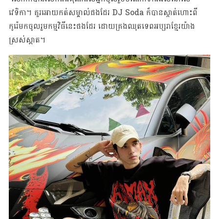
វេទិកា។ គួរអោយកត់សម្គាល់ផងដែរ DJ Soda ក៏បានស្កាត់ហោះពី
កូរ៉េមកចូលរួមកម្មវិធីនេះផងដែរ ដោយគ្រងឈុតទេពអប្សរាខ្មែរយ៉ាង
ស្រស់ស្អាត។