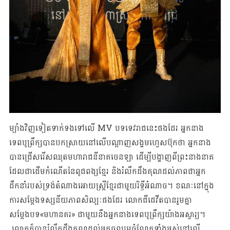
ម្យ៉ាងវិញទៀតទាក់ទងទៅលើ MV បទទេវរាជនេះផងដែរ អ្នកនាង
ទេពបូព្រឹក្សបានបកស្រាយនៅលើបណ្តាញសង្គមហ្វេសប៊ុកថា អ្នកនាង
បានជ្រើសរើសឈុតមហារាជនីនាគចេនឡា ដើម្បីបង្ហាញពីព្រះនាងនាគ
ដែលជាដើមកំណើតនៃពូជពង្សខ្មែរ និងរំលឹកដឹងគុណដល់ភាពជាអ្នក
ដឹកនាំរបស់ទ្រង់តំណាងអោយស្រ្តីខ្មែរជាមួយរិទ្ធីអំណាច។ ខណៈនៅក្នុង
ការសម្តែងទស្សនីយភាពសិល្បៈផងដែរ លោកជីដេវីតបានរួមគ្នា
សម្តែងបទ«មហានគរ» ជាមួយនឹងអ្នកនាងទេពបូព្រឹក្សយ៉ាងអស្ចារ្យ។
លោកក៏បានរំលឹកដឹងគុណដល់អ្នកចូលរួមចំណែកទាំងអស់នៅលើ