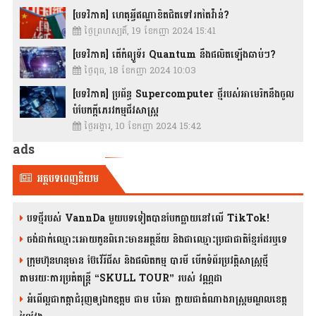
[បទវិភាគ] ហេតុអ្វីឥណ្ឌាខិតជិតទៅរកតៃវ៉ាន់?
ថ្ងៃព្រហស្បតិ៍, 19 ខែកញ្ញា 2024 15:41
[បទវិភាគ] តើកំព្យូទ័រ Quantum នឹងផលិតឡើងឆាប់ៗ?
ថ្ងៃពុធ, 18 ខែកញ្ញា 2024 10:03
[បទវិភាគ] ប្រព័ន្ធ Supercomputer ថ្មីរបស់អាមេរិកនឹងចូល
បំបែកក្តីភេរវកម្មជីវសាស្រ្ត
ថ្ងៃអង្គារ, 10 ខែកញ្ញា 2024 15:42
ads
អត្ថបទពេញនិយម
បទថ្មីរបស់ VannDa មួយបទទៀតបានបែកធ្លាយនៅលើ TikTok!
ចង់ដាក់ឈ្មោះអោយកូនពិរោះមានអត្ថន័យ និងជាឈ្មោះប្រជាជាតិខ្មែរដែរឬទេ
ក្រុមហ៊ុនហនុមាន ប៊ែវើរីជីស និង​ផលិតកម្ម បារមី​ បើកទំព័រប្រវត្តិសាស្ត្រថ្មី
តាមរយៈការប្រគំតន្រ្តី “SKULL TOUR” របស់ វណ្ណដា
អំពើល្អជាកត្តាជំរុញឲ្យឯកឧត្តម ជាម ប៉េអា ក្លាយជាតំណាងរាស្ត្រមណ្ឌលខេត្ត