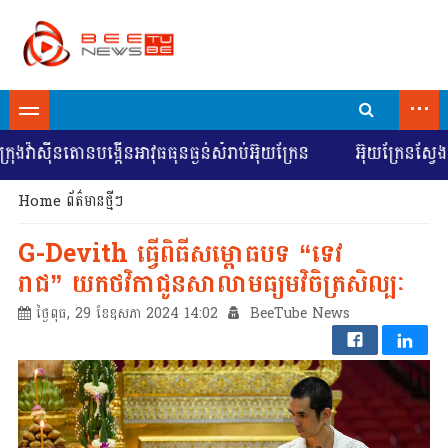
...
៊ីនតោនបង្កើនអាវុធធុនធ្ងន់សំរាប់អ៊ុយក្រែន
អ៊ុយក្រែនស្វែងរកការ
Home
ព័ត៌មានថ្មីៗ
G-Devith ធ្វើពិធីសម្ពោធបទ “ទេវ
រាជ” យកថវិកាជូនសាលាមធ្យមវិចិត្រសិល្បៈ
ថ្ងៃពុធ, 29 ខែឧសភា 2024 14:02
BeeTube News