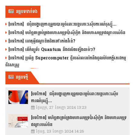
អត្ថបទទាក់ទង
[បទវិភាគ] ជប៉ុនបង្ហាញការព្រួយបារម្ភចំពោះយន្តហោះស៊ើបការណ៍រុស្ស៊ី…
[បទវិភាគ] មហិច្ឆតាគ្រប់គ្រងមហាសមុទ្រប៉ាស៊ីហ្វិក និងមហាសមុទ្រឥណ្ឌារបស់ចិន
[បទវិភាគ] ហេតុអ្វីឥណ្ឌាខិតជិតទៅរកតៃវ៉ាន់?
[បទវិភាគ] តើកំព្យូទ័រ Quantum នឹងផលិតឡើងឆាប់ៗ?
[បទវិភាគ] ប្រព័ន្ធ Supercomputer ថ្មីរបស់អាមេរិកនឹងចូលបំបែកក្តីភេរវកម្ម
ជីវសាស្រ្ត
អត្ថបទថ្មី
[បទវិភាគ] ជប៉ុនបង្ហាញការព្រួយបារម្ភចំពោះយន្តហោះស៊ើប
ការណ៍រុស្ស៊ី…
ថ្ងៃសុក្រ, 27 ខែកញ្ញា 2024 13:23
[បទវិភាគ] មហិច្ឆតាគ្រប់គ្រងមហាសមុទ្រប៉ាស៊ីហ្វិក និងមហាសមុទ្រ
ឥណ្ឌារបស់ចិន
ថ្ងៃចន្ទ, 23 ខែកញ្ញា 2024 14:26