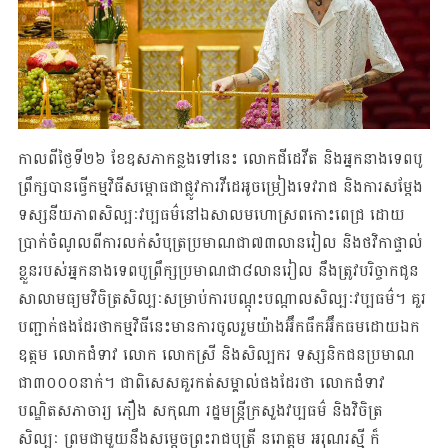
កាលពីថ្ងៃទី២៦ ខែឧសភាកន្លងទៅនេះ លោកជីដេវីត និងអ្នកនាងទេពបូ
ព្រឹក្សបានធ្វើកម្មវិធីសម្ពោធជាផ្លូវការវីដេអូចម្រៀងទេវរាជ និងការសម្តែង
ទស្សនីយភាពសិល្បៈវប្បធម៌នៅឯសាលមហោស្រពកោះពេជ្រ ដោយ
ប្រាក់ចំណូលពីការលក់សំបុត្រប្រមាណជា៧៣លានរៀល និងថវិកាផ្ទាល់
ខ្លួនរបស់អ្នកនាងទេពបូព្រឹក្សប្រមាណជា៨លានរៀល នឹងត្រូវបរិច្ចាកជូន
សាលាមធ្យមវិចិត្រសិល្បៈសម្រាប់ការបណ្តុះបណ្តាលសិល្បៈវប្បធម៌។ គួរ
បញ្ជាក់ផងដែរថាកម្មវិធីនេះមានការចូលរួមយ៉ាងអ៊ឹកធឹកអ៊ឹកធមដោយឯក
ឧត្តម លោកជំទាវ លោក លោកស្រី និងសិល្បករ ទស្សនិកជនប្រមាណ
ជា៣០០០នាក់។ ជាពិសេសគួរកត់សម្គាល់ផងដែរថា លោកជំទាវ
បណ្ឌិតសភាចារ្យ ភឿង សកុណា រដ្ឋមន្រ្តីក្រសួងវប្បធម៌ និងវិចិត្រ
សិល្បៈ ព្រមជាមួយនឹងសម្តេចព្រះរាជបុត្រី នរោត្តម អរុណរស្មី ក៏