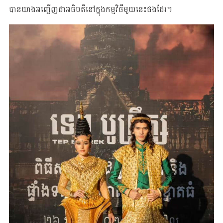
បានយាងអញ្ជើញជាអធិបតីនៅក្នុងកម្មវិធីមួយនេះផងដែរ។