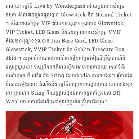
តាមរយៈកម្មវិធី Live by Wonderpass ដោយក្នុងនោះសំបុត្រ
ធម្មតា តំលៃ៧ដុល្លាទទួលបាន Glowstick និង Normal Ticket
។ ចំណែកឯសំបុត្រ VIP តំលៃ១៣ដុល្លាទទួលបាន Glowstick,
VIP Ticket, LED Glass និងចុងក្រោយនោះសំបុត្រ VVIP
តំលៃ២០ដុល្លាទទួលបាន Fan Base Card, LED Glass,
Glowstick, VVIP Ticket និង Goblin Treasure Box
ផងដែរ។ សម្រាប់ការតាមដានព័ត៌មានថ្មីៗបន្ថែមទៀតពីព្រឹត្តិការណ៍ដ៏
អស្ចារ្យមួយនេះ ទស្សនិកជនក៏អាចធ្វើការតាមដានតាមរយៈគេហទំព័រ
របស់លោក ជី ដេវីត និង Sting Cambodia​​​ បានផងដែរ។ អ្វីកាន់តែ
ពិសេសទៀតនោះ ដំណឹងនិងកម្មវិធីសប្បាយៗបន្តបន្ទាប់នាពេលខាងមុខ
នេះ ក្រុមហ៊ុន Sting នឹងបន្តផ្តល់ជូនមកកាន់អ្នកគាំទ្ររបស់ DIT
WAY អោយកាន់តែរំភើបនៅក្នុងថ្ងៃប្រគំតន្រ្តីនោះតែម្តង។