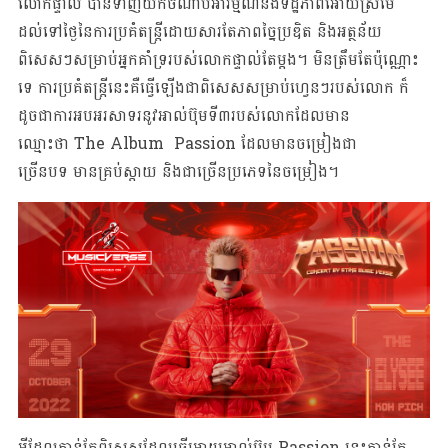
លោកផ្ទាល់ បានទាញយកចំណាប់អារម្មណ៍និងទិដ្ឋភាពអោយស្រម៉ៃ
ដល់ទៅថ្ងៃនៃការប្រគំតន្រ្តីដោយសារតែភាពច្នៃប្រឌិត និងអត្ថន័យ
ពិសេសៗសម្រាប់អ្នកគាំទ្ររបស់លោកផ្ទាល់តែម្តង។ មិនត្រឹមតែប៉ុណ្ណោះ
ទេ ការប្រគំតន្រ្តីនេះគឺធ្វើឡើងជាពិសេសសម្រាប់ហ្វេនៗរបស់លោក ក៏
ដូចជាការអបអរសាទរនូវអាល់ប៊ុមទី៣របស់លោកដែលមាន
ឈ្មោះថា The Album Passion ដែលមានចម្រៀងជា
ច្រើនបទ មានគ្រប់ស្តាយ និងជាច្រើនប្រភេទនៃចម្រៀង។
អ្វីដែលកាន់តែពិសេសដែលធ្វើអោយអាល់ប៊ុម Passion នេះកាន់តែ