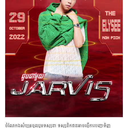
ចំណែកឯសំបុត្រចូលរួមទស្សនា ទស្សនិកជនអាចធ្វើការបញ្ជាទិញ