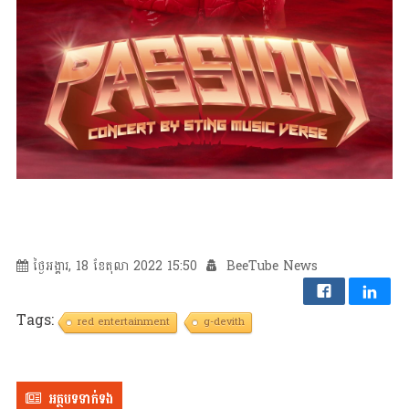
ថ្ងៃអង្គារ, 18 ខែតុលា 2022 15:50
BeeTube News
Tags:
red entertainment
g-devith
អត្ថបទទាក់ទង