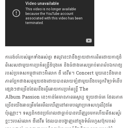
ការរង់ចាំរបស់អ្នកទាំងអស់គ្នា ឥលូវនេះវានឹងក្លាយជាការពិតដោយកាដូដ៏
ពិសេសជាមួយការប្រគំតន្រ្តីដំបូងគេ និងធំជាងគេសម្រាប់តារារ៉េបឯករាជ្យ
របស់ប្រទេសកម្ពុជានោះគឺលោក ជី ដេវីត។ Concert មួយនេះនឹងមាន
ភាពប្លែកជាងសព្វមួយដងដោយបានលាយឡំជាមួយនឹងបច្ចេកវិទ្យាទំ​​​​​​នើប
ផ្សេងៗជាច្រើនដែលនឹងធ្វើអោយការប្រគំតន្រ្តី The
Album Passion នេះកាន់តែមានភាពអស្ចារ្យ ឡូយដាច់គេ ដែលភាគ
ច្រើនយើងអាចត្រឹមតែមើលឃើញនៅតាមបណ្តាប្រទេសហូលីវូដតែ
ប៉ុណ្ណោះ។ ទស្សនិកជនប្រហែលជាធ្លាប់បានឃើញរួចមកហើយពីផសស្ទ័រ
ខ្លះៗរ​​​បស់លោក ជីដេវីត ដែលបានបង្ហាញនៅក្នុងទំព័រហ្វេសប៊ុករបស់