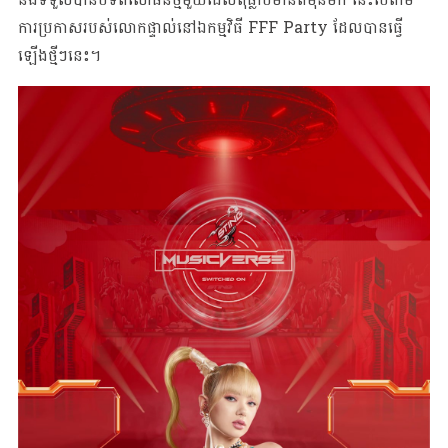
ការប្រកាសរបស់លោកផ្ទាល់នៅឯកម្មវិធី FFF Party ដែលបានធ្វើ
ឡើងថ្មីៗនេះ។