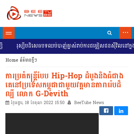
...
ស្សីបដិសេធបទឈប់បាញ់គ្នាសំរាប់ការជម្លៀសជនស៊ីវិលនៅក្នុងពិធីបុណ្
Home
ព័ត៌មានថ្មីៗ
ការប្រគំតន្ត្រីបែប Hip-Hop ដំបូងនិងធំជាង
គេនៅប្រទេសកម្ពុជាជាមួយវត្តមានតារារ៉េបដ៏
ល្បី លោក G-Devith
ថ្ងៃអង្គារ, 18 ខែតុលា 2022 15:50
BeeTube News