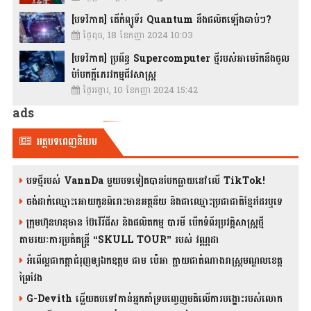
[បទវិភាគ] តើកំព្យូទ័រ Quantum នឹងផលិតឡើងឆាប់ៗ?
ថ្ងៃពុធ, 18 ខែកញ្ញា 2024 10:03
[បទវិភាគ] ប្រព័ន្ធ Supercomputer ថ្មីរបស់អាមេរិកនឹងចូល
បំបែកក្តីភេរវកម្មជីវសាស្រ្ត
ថ្ងៃអង្គារ, 10 ខែកញ្ញា 2024 15:42
ads
អត្ថបទពេញនិយម
បទថ្មីរបស់ VannDa មួយបទទៀតបានបែកធ្លាយនៅលើ TikTok!
ចង់ដាក់ឈ្មោះអោយកូនពិរោះមានអត្ថន័យ និងជាឈ្មោះប្រជាជាតិខ្មែរដែរឬទេ
ក្រុមហ៊ុនហនុមាន ប៊ែវើរីជីស និង​ផលិតកម្ម បារមី​ បើកទំព័រប្រវត្តិសាស្ត្រថ្មី
តាមរយៈការប្រគំតន្រ្តី “SKULL TOUR” របស់ វណ្ណដា
អំពើល្អជាកត្តាជំរុញឲ្យឯកឧត្តម ជាម ប៉េអា ក្លាយជាតំណាងរាស្ត្រមណ្ឌលខេត្ត
ព្រៃវែង
G-Devith ឆ្លើយតបទៅកាន់អ្នកគាំទ្របញ្ចេញមតិលើការបង្ហោះរបស់លោក