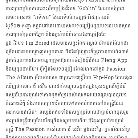
មានប្រជាប្រិយភាពនោះគឺចម្រៀងពីរបទ "Goblin" ដែលបកប្រែជា
ខេមរៈភាសាថា "អទិទេព" ដែលទើបតែចេញជាវីដេអូកាលពី
ថ្ងៃទី០២ កញ្ញា កន្លងទៅនេះដោយសារបទចម្រៀងមួយបទនេះមានគុណ
ភាពច្បាស់ត្រជាក់ភ្នែក និងអត្ថន័យដ៏ពិសេសនៃចម្រៀងតែ
ម្តង រីឯបទ I’m Bored ដែលមានសន្ទុះនៃការស្តាប់ និងចែករំលែកជា
ច្រើននៅតាមបណ្តាញសង្គមនានា មិនតែប៉ុណ្ណោះក៏ត្រូវបានជាប់ចំណាត់
ថ្នាក់កំពូលៗនៅតាមបណ្តាក្រុមហ៊ុនចាក់ចំរៀងឌីជីថល Pleng App
និងយូធូបជាដើម។ ថ្វីត្បិតតែបទចម្រៀងដែលមាននៅក្នុង Passio​n
The Album ថ្មីរបស់លោក ជាប្រភេទតន្ត្រីបែប Hip-Hop តែសង្កេត
ឃើញថាលោក ជី ដេវីត បានដាក់បញ្ចូលចង្វាក់ភ្លេងខុសៗគ្នាដើម្បីបំរើ
ទស្សនីយអារម្មណ៍ទៅកាន់អ្នកគាំទ្ររបស់លោកអោយទទួលបាននូវបទ
ពិសោធន៍ថ្មី និងភាពសប្បាយរីករាយទៅតាមបរិយាកាសនៃតន្រ្តីដែល
លោកបានផលិត។ ទស្សនិកជនទាំងអស់គ្នាប្រហែលជាធ្លាប់បានចូលរួម
ការប្រគំតន្រ្តីជាច្រើនលើកច្រើនសារួចមកហើយ ប៉ុន្តែសម្រាប់ការប្រគំ
តន្រ្តី The Passion របស់លោក ជី ដេវីត ម្តងនេះវិញ អ្នកទាំងអស់គ្នា
នឹងទទួលបានបទពិសោធន៍ថ្មីមួយដែលពុំធ្លាប់មានពីមុនមក នេះបើតាម