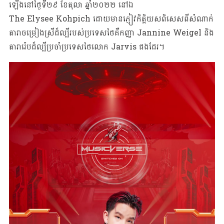
ឡើងនៅថ្ងៃទី២៩ ខែតុលា ឆ្នាំ២០២២ នៅឯ
The Elysee Kohpich ដោយមានភ្ញៀវកិត្តិយសពិសេសពីសំណាក់
តារាចម្រៀងស្រីដ៏ល្បីរបស់ប្រទេសថៃគឺកញ្ញា Jannine Weigel និង
តារារ៉េបដ៏ល្បីប្រចាំប្រទេសថៃលោក Jarvis ផងដែរ។