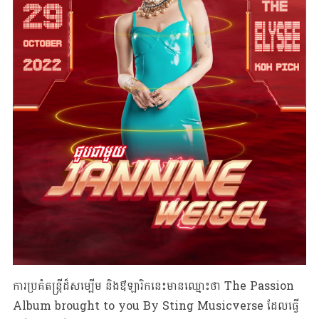
ការប្រគំតន្រ្តីដ៏សម្បើម និងឳឡារិកនេះមានឈ្មោះថា The Passion
Album brought to you By Sting Musicverse ដែលធ្វើ