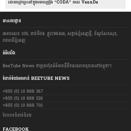
ដោយប្រើឃ្លានៅក្នុងបទចម្រៀង “CODA” រ​​​បស់ VannDa
អាសយដ្ឋាន
អាគារលេខ 105, ជាន់ទី04. ផ្លូវ1984អា, សង្កាត់ភ្នំពេញថ្មី, ខ័ណ្ឌសែនសុខ,
រាជធានីភ្នំពេញ
អំពីយើង
BeeTube News ជា​ក្រុមហ៊ុន​ព័ត៌មាន​ឌីជីថលឈាន​មុខ​គេ​នៅ​កម្ពុជា។
ទំនាក់ទំនងមកកាន់ BEETUBE NEWS
+855 (0) 10 888 367
+855 (0) 10 888 326
+855 (0) 10 888 701
បែបបទទំនាក់ទំនង
FACEBOOK