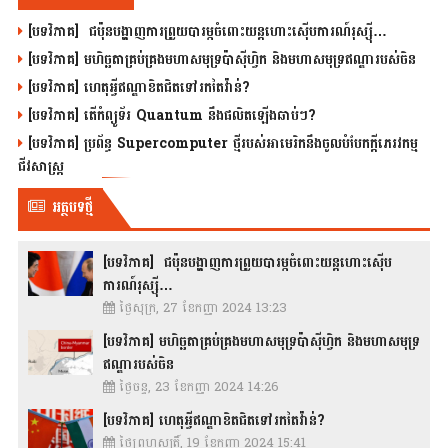
[បទវិភាគ] ជប៉ុនបង្ហាញការព្រួយបារម្ភចំពោះយន្តហោះស៊ើបការណ៍រុស្ស៊ី…
[បទវិភាគ] មហិច្ឆតាគ្រប់គ្រងមហាសមុទ្រប៉ាស៊ីហ្វិក និងមហាសមុទ្រឥណ្ឌារបស់ចិន
[បទវិភាគ] ហេតុអ្វីឥណ្ឌាខិតជិតទៅរកតៃវ៉ាន់?
[បទវិភាគ] តើកំព្យូទ័រ Quantum នឹងផលិតឡើងឆាប់ៗ?
[បទវិភាគ] ប្រព័ន្ធ Supercomputer ថ្មីរបស់អាមេរិកនឹងចូលបំបែកក្តីភេរវកម្ម
ជីវសាស្រ្ត
អត្ថបទថ្មី
[បទវិភាគ] ជប៉ុនបង្ហាញការព្រួយបារម្ភចំពោះយន្តហោះស៊ើប
ការណ៍រុស្ស៊ី…
ថ្ងៃសុក្រ, 27 ខែកញ្ញា 2024 13:23
[បទវិភាគ] មហិច្ឆតាគ្រប់គ្រងមហាសមុទ្រប៉ាស៊ីហ្វិក និងមហាសមុទ្រ
ឥណ្ឌារបស់ចិន
ថ្ងៃចន្ទ, 23 ខែកញ្ញា 2024 14:26
[បទវិភាគ] ហេតុអ្វីឥណ្ឌាខិតជិតទៅរកតៃវ៉ាន់?
ថ្ងៃព្រហស្បតិ៍, 19 ខែកញ្ញា 2024 15:41