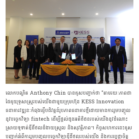
លោកបណ្ឌិត Anthony Chin បានគូសបញ្ជាក់ថា "តាមរយៈភាពជា
ដៃគូយុទ្ធសាស្រ្តរបស់យើងជាមួយក្រុមហ៊ុន KESS Innovation
ធនាគារវឌ្ឍនៈកំពុងធ្វើបដិវត្តន៍រូបភាពធនាគារថ្មីដោយមានការរួមបញ្ចូល
នូវបច្ចេកវិទ្យា fintech ដើម្បីផ្តល់ជូនអតិថិជនរបស់យើងនូវដំណោះ
ស្រាយទូទាត់ឌីជីថលដ៏ងាយស្រួល និងសុវត្ថិភាព។ កិច្ចសហការនេះគូស
បញ្ជាក់អំពីការរួមបញ្ចូលបច្ចេកវិទ្យាឌីជីថលរបស់យើង និងការប្តេជ្ញាចិត្ត