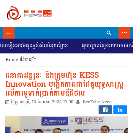
...
នធ្ងន់សំរាប់អ៊ុយក្រែន
អ៊ុយក្រែនស្វែងរកការចរចាដើម្បីជម្លៀសម
Home
ព័ត៌មានថ្មីៗ
ធនាគារវឌ្ឍនៈ និងក្រុមហ៊ុន KESS
Innovation បង្កើតភាពជាដៃគូយុទ្ធសាស្ត្រ
លើការទូទាត់ប្រាក់តាមឌីជីថល
ថ្ងៃព្រហស្បតិ៍, 18 ខែមេសា 2024 17:00
BeeTube News