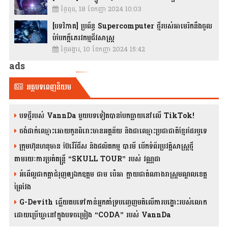
ថ្ងៃពុធ, 18 ខែកញ្ញា 2024 10:03
[បទវិភាគ] ប្រព័ន្ធ Supercomputer ថ្មីរបស់អាមេរិកនឹងចូល
បំបែកក្តីភេរវកម្មជីវសាស្រ្ត
ថ្ងៃអង្គារ, 10 ខែកញ្ញា 2024 15:42
ads
អត្ថបទពេញនិយម
បទថ្មីរបស់ VannDa មួយបទទៀតបានបែកធ្លាយនៅលើ TikTok!
ចង់ដាក់ឈ្មោះអោយកូនពិរោះមានអត្ថន័យ និងជាឈ្មោះប្រជាជាតិខ្មែរដែរឬទេ
ក្រុមហ៊ុនហនុមាន ប៊ែវើរីជីស និង​ផលិតកម្ម បារមី​ បើកទំព័រប្រវត្តិសាស្ត្រថ្មី
តាមរយៈការប្រគំតន្រ្តី “SKULL TOUR” របស់ វណ្ណដា
អំពើល្អជាកត្តាជំរុញឲ្យឯកឧត្តម ជាម ប៉េអា ក្លាយជាតំណាងរាស្ត្រមណ្ឌលខេត្ត
ព្រៃវែង
G-Devith ឆ្លើយតបទៅកាន់អ្នកគាំទ្របញ្ចេញមតិលើការបង្ហោះរបស់លោក
ដោយប្រើឃ្លានៅក្នុងបទចម្រៀង “CODA” រ​​​បស់ VannDa