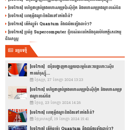
[បទវិភាគ] មហិច្ឆតាគ្រប់គ្រងមហាសមុទ្រប៉ាស៊ីហ្វិក និងមហាសមុទ្រឥណ្ឌារបស់ចិន
[បទវិភាគ] ហេតុអ្វីឥណ្ឌាខិតជិតទៅរកតៃវ៉ាន់?
[បទវិភាគ] តើកំព្យូទ័រ Quantum នឹងផលិតឡើងឆាប់ៗ?
[បទវិភាគ] ប្រព័ន្ធ Supercomputer ថ្មីរបស់អាមេរិកនឹងចូលបំបែកក្តីភេរវកម្ម
ជីវសាស្រ្ត
អត្ថបទថ្មី
[បទវិភាគ] ជប៉ុនបង្ហាញការព្រួយបារម្ភចំពោះយន្តហោះស៊ើប
ការណ៍រុស្ស៊ី…
ថ្ងៃសុក្រ, 27 ខែកញ្ញា 2024 13:23
[បទវិភាគ] មហិច្ឆតាគ្រប់គ្រងមហាសមុទ្រប៉ាស៊ីហ្វិក និងមហាសមុទ្រ
ឥណ្ឌារបស់ចិន
ថ្ងៃចន្ទ, 23 ខែកញ្ញា 2024 14:26
[បទវិភាគ] ហេតុអ្វីឥណ្ឌាខិតជិតទៅរកតៃវ៉ាន់?
ថ្ងៃព្រហស្បតិ៍, 19 ខែកញ្ញា 2024 15:41
[បទវិភាគ] តើកំព្យូទ័រ Quantum នឹងផលិតឡើងឆាប់ៗ?