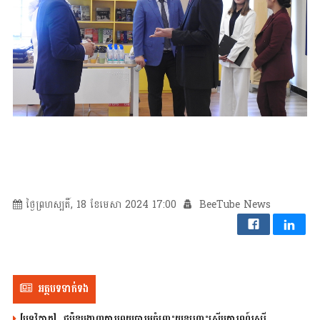
ថ្ងៃព្រហស្បតិ៍, 18 ខែមេសា 2024 17:00
BeeTube News
អត្ថបទទាក់ទង
[បទវិភាគ] ជប៉ុនបង្ហាញការព្រួយបារម្ភចំពោះយន្តហោះស៊ើបការណ៍រុស្ស៊ី…