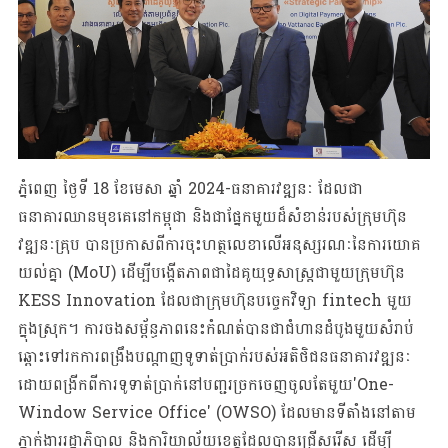
ភ្នំពេញ ថ្ងៃទី 18 ខែមេសា ឆ្នាំ 2024-ធនាគារវឌ្ឍនៈ ដែលជា
ធនាគារឈានមុខគេនៅកម្ពុជា និងជាផ្នែកមួយដ៏សំខាន់របស់ក្រុមហ៊ុន
វឌ្ឍនៈគ្រុប បានប្រកាសពីការចុះហត្ថលេខាលើអនុស្សរណៈនៃការយោគ
យល់គ្នា (MoU) ដើម្បីបង្កើតភាពជាដៃគូយុទ្ធសាស្ត្រជាមួយក្រុមហ៊ុន
KESS Innovation ដែលជាក្រុមហ៊ុនបច្ចេកវិទ្យា fintech មួយ
ក្នុងស្រុក។ ការចងសម្ព័ន្ធភាពនេះកំណត់បានជាជំហានដំបូងមួយសំរាប់
ឆ្ពោះទៅរកការពង្រឹងបណ្តាញទូទាត់ប្រាក់របស់អតិថិជនធនាគារវឌ្ឍនៈ
ដោយពង្រីកពីការទូទាត់ប្រាក់នៅបញ្ជរច្រកចេញចូលតែមួយ'One-
Window Service Office' (OWSO) ដែលមានទីតាំងនៅតាម
ភ្នាក់ងាររដ្ឋាភិបាល និងការិយាល័យខេត្តដែលបានជ្រើសរើស ដើម្បី