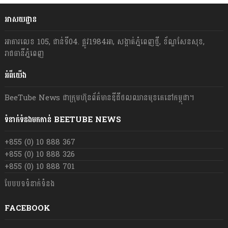
អាសយដ្ឋាន
អាគារលេខ 105, ជាន់ទី04. ផ្លូវ1984អា, សង្កាត់ភ្នំពេញថ្មី, ខ័ណ្ឌសែនសុខ,
រាជធានីភ្នំពេញ
អំពីយើង
BeeTube News ជា​ក្រុមហ៊ុន​ព័ត៌មាន​ឌីជីថលឈាន​មុខ​គេ​នៅ​កម្ពុជា។
ទំនាក់ទំនងមកកាន់ BEETUBE NEWS
+855 (0) 10 888 367
+855 (0) 10 888 326
+855 (0) 10 888 701
បែបបទទំនាក់ទំនង
FACEBOOK