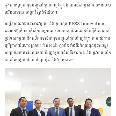
ក្នុងការជំរុញការរួមបញ្ចូលផ្នែកហិរញ្ញវត្ថុ និងការលើកកម្ពស់អតិថិជនរបស់
យើងតាមរយៈបច្ចេកវិទ្យាដ៏ទំនើប”។
សម្ព័ន្ធភាពរវាងធនាគារវឌ្ឍនៈ និងក្រុមហ៊ុន KESS Innovation
តំណាងឱ្យជំហានដ៏សំខាន់មួយឆ្ពោះទៅរកការជំរុញសេដ្ឋកិច្ចឌីជីថលរបស់
ប្រទេសកម្ពុជា និងលើកកម្ពស់ការរួមបញ្ចូលផ្នែកហិរញ្ញវត្ថុ។ តាមរយៈការ
ប្រើប្រាស់ដំណោះស្រាយ fintech ស្ថាប័នទាំងពីរកំពុងត្រួសត្រាយផ្លូវ
សម្រាប់អនាគតដែលសេវាហិរញ្ញវត្ថុអាចដំណើរការបាន និងត្រូវបានលើក
កម្ពស់នៅជួរមុខនៃការច្នៃប្រឌិត និងវឌ្ឍនភាព។