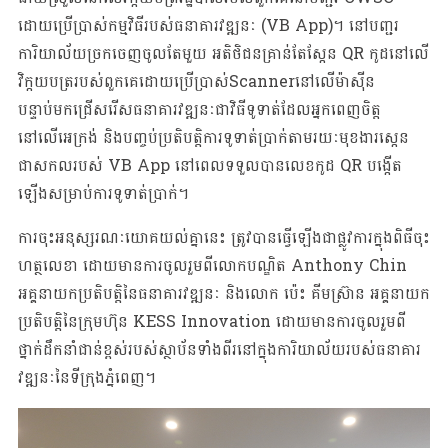
ដោយប្រើប្រាស់កម្មវិធីរបស់ធនាគារវឌ្ឍនៈ (VB App)។ នៅបញ្ជរ
ការិយាល័យច្រកចេញចូលតែមួយ អតិថិជនគ្រាន់តែស្កែន QR កូដនៅលើ
វិក្កយបត្ររបស់ពួកគេដោយប្រើប្រាស់Scannerនៅលើម៉ាស៊ីន
បន្ទាប់មកជ្រើសរើសធនាគារវឌ្ឍនៈជាវិធីទូទាត់ដែលអ្នកពេញចិត្ត
នៅលើអេក្រង់ និងបញ្ចប់ប្រតិបត្តិការទូទាត់ប្រាក់តាមរយៈមុខងារស្កេន
ជាសកលរបស់ VB App នៅពេលទទួលបានលេខកូដ QR បង្កើត
ឡើងសម្រាប់ការទូទាត់ប្រាក់។
ការចុះអនុស្សរណៈយោគយល់គ្នានេះ ត្រូវបានធ្វើឡើងជាផ្លូវការក្នុងពិធីចុះ
ហត្ថលេខា ដោយមានការចូលរួមពីលោកបណ្ឌិត Anthony Chin
អគ្គនាយកប្រតិបត្តិនៃធនាគារវឌ្ឍនៈ និងលោក ប៉េះ គីមស្រ៊ាន អគ្គនាយក
ប្រតិបត្តិនៃក្រុមហ៊ុន KESS Innovation ដោយមានការចូលរួមពី
ថ្នាក់ដឹកនាំជាន់ខ្ពស់របស់ស្ថាប័នទាំងពីរនៅក្នុងការិយាល័យរបស់ធនាគារ
វឌ្ឍនៈនៃទីក្រុងភ្នំពេញ។