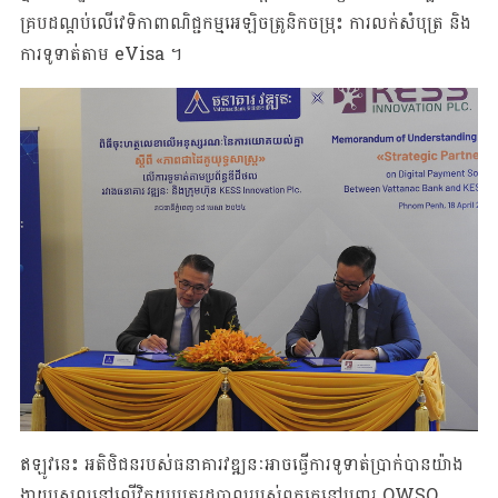
គ្របដណ្តប់លើវេទិកាពាណិជ្ជកម្មអេឡិចត្រូនិកចម្រុះ ការលក់សំបុត្រ និង
ការទូទាត់តាម eVisa ។
ឥឡូវនេះ អតិថិជនរបស់ធនាគារវឌ្ឍនៈអាចធ្វើការទូទាត់ប្រាក់បានយ៉ាង
ងាយស្រួលនៅលើវិក្កយបត្ររដ្ឋបាលរបស់ពួកគេនៅបញ្ជរ OWSO