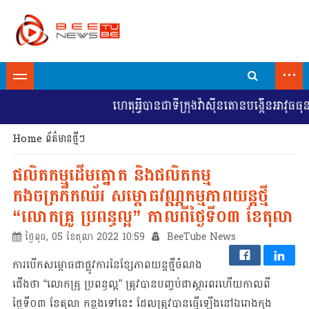
...
ហេតុអ្វីបានជាទីក្រុងវ៉ាស៊ីនតោនបង្កើនអាវុធធុនធ្ងន់
Home
ព័ត៌មានថ្មីៗ
ផលិតកម្មដើមត្នោត និង​ផលិតកម្ម
កងចក្រភីកឈ័រ សម្ពោធវណ្ណកម្មភាពយន្តថ្មី
“លោកគ្រូ ប្រពន្ធល្អ” កាលពីថ្ងៃទី០៣ ខែតុលា
ថ្ងៃពុធ, 05 ខែតុលា 2022 10:59
BeeTube News
ការបើកសម្ពោធជាផ្លូវការនៃខ្សែភាពយន្តថ្មីចំណង
ជើងថា “លោកគ្រូ ប្រពន្ធល្អ” ត្រូវបានបញ្ចប់ជាស្ថារពរហើយកាលពី
ថ្ងៃទី០៣ ខែតុលា កន្លងទៅនេះ ដែលត្រូវបានធ្វើឡើងនៅឯរោងកុង