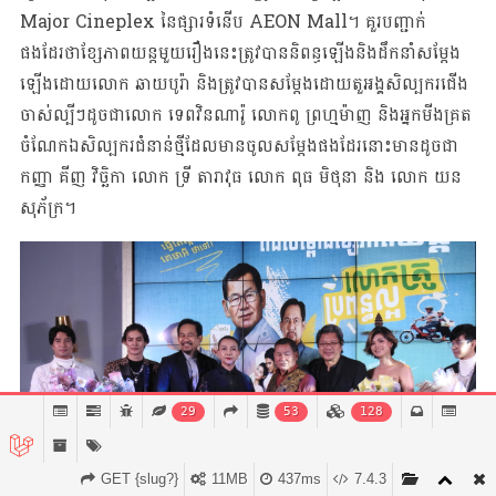
Major Cineplex នៃផ្សារទំនើប AEON Mall។ គួរបញ្ជាក់
ផងដែរថាខ្សែភាពយន្តមួយរឿងនេះត្រូវបាននិពន្ធឡើងនិងដឹកនាំសម្តែង
ឡើងដោយលោក ឆាយបូរ៉ា និងត្រូវបានសម្តែងដោយតួអង្គសិល្បករជើង
ចាស់ល្បីៗដូចជាលោក ទេពវិនណារ៉ូ លោកពូ ព្រហ្មម៉ាញ និងអ្នកមីងគ្រត
ចំណែកឯសិល្បករជំនាន់ថ្មីដែលមានចូលសម្តែងផងដែរនោះមានដូចជា
កញ្ញា គីញ វិច្ឆិកា លោក ទ្រី តារាវុធ លោក ពុធ មិថុនា និង លោក យន
សុភ័ក្រ។
29
53
128
GET {slug?}
11MB
437ms
7.4.3