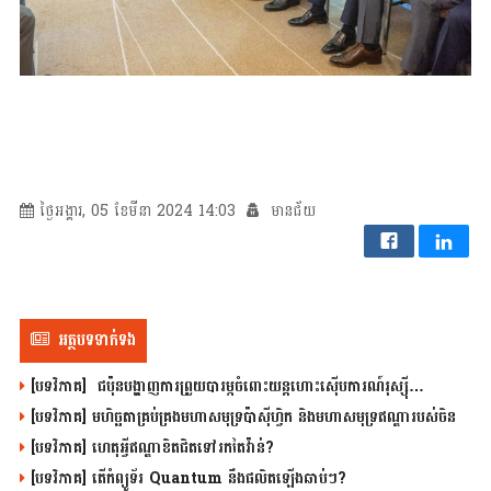
ថ្ងៃអង្គារ, 05 ខែមីនា 2024 14:03
មានជ័យ
អត្ថបទទាក់ទង
[បទវិភាគ] ជប៉ុនបង្ហាញការព្រួយបារម្ភចំពោះយន្តហោះស៊ើបការណ៍រុស្ស៊ី…
[បទវិភាគ] មហិច្ឆតាគ្រប់គ្រងមហាសមុទ្រប៉ាស៊ីហ្វិក និងមហាសមុទ្រឥណ្ឌារបស់ចិន
[បទវិភាគ] ហេតុអ្វីឥណ្ឌាខិតជិតទៅរកតៃវ៉ាន់?
[បទវិភាគ] តើកំព្យូទ័រ Quantum នឹងផលិតឡើងឆាប់ៗ?