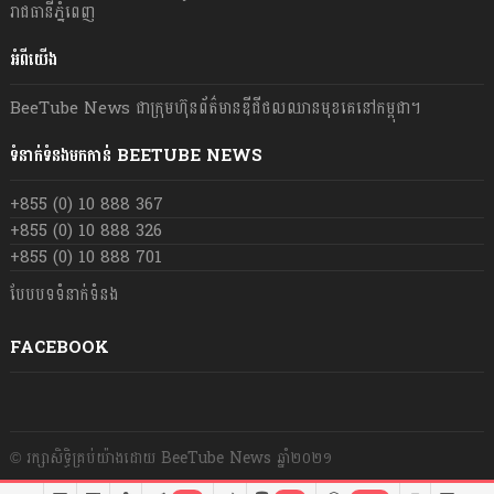
រាជធានីភ្នំពេញ
អំពីយើង
BeeTube News ជា​ក្រុមហ៊ុន​ព័ត៌មាន​ឌីជីថលឈាន​មុខ​គេ​នៅ​កម្ពុជា។
ទំនាក់ទំនងមកកាន់ BEETUBE NEWS
+855 (0) 10 888 367
+855 (0) 10 888 326
+855 (0) 10 888 701
បែបបទទំនាក់ទំនង
FACEBOOK
© រក្សា​សិទ្ធិ​គ្រប់​យ៉ាង​ដោយ​ BeeTube News ឆ្នាំ​២០២១