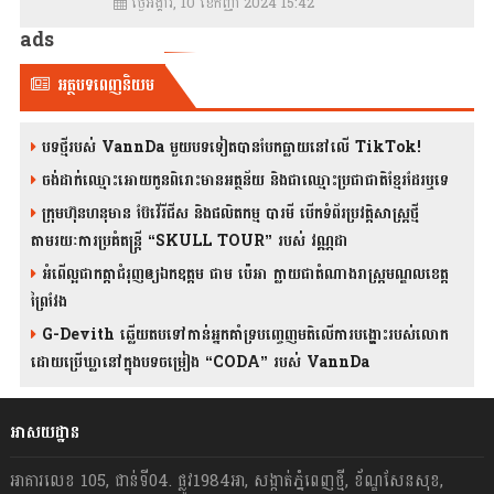
ថ្ងៃអង្គារ, 10 ខែកញ្ញា 2024 15:42
ads
អត្ថបទពេញនិយម
បទថ្មីរបស់ VannDa មួយបទទៀតបានបែកធ្លាយនៅលើ TikTok!
ចង់ដាក់ឈ្មោះអោយកូនពិរោះមានអត្ថន័យ និងជាឈ្មោះប្រជាជាតិខ្មែរដែរឬទេ
ក្រុមហ៊ុនហនុមាន ប៊ែវើរីជីស និង​ផលិតកម្ម បារមី​ បើកទំព័រប្រវត្តិសាស្ត្រថ្មី
តាមរយៈការប្រគំតន្រ្តី “SKULL TOUR” របស់ វណ្ណដា
អំពើល្អជាកត្តាជំរុញឲ្យឯកឧត្តម ជាម ប៉េអា ក្លាយជាតំណាងរាស្ត្រមណ្ឌលខេត្ត
ព្រៃវែង
G-Devith ឆ្លើយតបទៅកាន់អ្នកគាំទ្របញ្ចេញមតិលើការបង្ហោះរបស់លោក
ដោយប្រើឃ្លានៅក្នុងបទចម្រៀង “CODA” រ​​​បស់ VannDa
អាសយដ្ឋាន
អាគារលេខ 105, ជាន់ទី04. ផ្លូវ1984អា, សង្កាត់ភ្នំពេញថ្មី, ខ័ណ្ឌសែនសុខ,