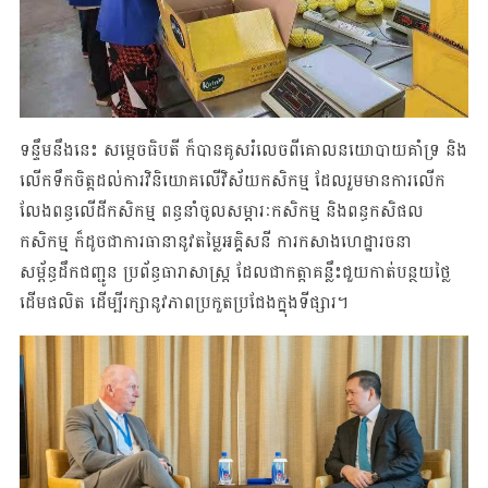
ទន្ទឹមនឹងនេះ សម្ដេចធិបតី ក៏បានគូសរំលេចពីគោលនយោបាយគាំទ្រ និង
លើកទឹកចិត្តដល់​ការ​វិនិយោគលើវិស័យកសិកម្ម ដែលរួមមានការលើក
លែងពន្ធលើដីកសិកម្ម ពន្ធនាំចូល​សម្ភារៈ​កសិកម្ម និងពន្ធកសិផល
កសិកម្ម ក៏ដូចជាការធានានូវតម្លៃអគ្គិសនី ការកសាង​ហេដ្ឋា​រចនា
សម្ព័ន្ធដឹកជញ្ជូន ប្រព័ន្ធធារាសាស្ត្រ ដែលជាកត្តាគន្លឹះជួយកាត់បន្ថយថ្លៃ
ដើមផលិត ដើម្បី​រក្សានូវភាពប្រកួតប្រជែងក្នុងទីផ្សារ។