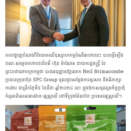
ការបង្ហាញបំណងវិនិយោគលើឧស្សាហកម្មចំណី​អាហារនេះ បាន​​ធ្វើ​ឡើង​​
ខណៈ​​​សម្តេច​​មហា​បវរ​ធិបតី ហ៊ុន ម៉ាណែត នាយករដ្ឋមន្រ្តី នៃ
ព្រះរាជាណាចក្រកម្ពុជា បាន​អនុញ្ញាតឱ្យ​លោក Neil Brimacombe
ប្រធានក្រុមហ៊ុន SPC Group ចូលជួប​សម្តែង​ការគួរសម និងពិភាក្សា​
ការ​ងារ ​នាព្រឹកថ្ងៃទី៥ ខែមីនា ឆ្នាំ២០២៤ នេះ ​ក្នុងឱកាសចូលរួមកិច្ចប្រជុំ
កំពូលពិសេស​អាស៊ាន-អូស្រ្តាលី នៅទីក្រុងម៉ែលប៊ន ប្រទេសអូស្ត្រាលី។