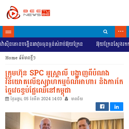
...
៊ីនតោនបង្កើនអាវុធធុនធ្ងន់សំរាប់អ៊ុយក្រែន
អ៊ុយក្រែនស្វែងរកការច
Home
ព័ត៌មានថ្មីៗ
​ក្រុមហ៊ុន SPC អូស្ត្រាលី បង្ហាញពីបំណង
វិនិយោគ​លើ​ឧស្សាហកម្មចំណីអាហារ និង​ការ​កែ​
ច្នៃ​វេច​ខ្ចប់ផ្លែឈើ​​នៅ​​កម្ពុជា
ថ្ងៃអង្គារ, 05 ខែមីនា 2024 14:03
មានជ័យ