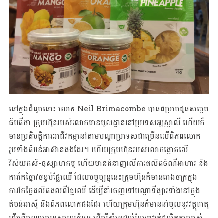
នៅក្នុង​ជំនួបនោះ ​លោក Neil Brimacombe ​បាន​​ជម្រាបជូន​សម្ដេច
ធិបតី​ថា ក្រុមហ៊ុនរបស់​លោក​មាន​មូល​ដ្ឋាននៅប្រទេសអូស្ត្រាលី ហើយ​ក៏
មានប្រតិបត្តិការអាជីវកម្មនៅ​តាមបណ្ដា​ប្រទេសជាច្រើនលើពិភពលោក
រួមទាំងតំបន់អាស៊ានផងដែរ។ ហើយ​ក្រុមហ៊ុនរបស់លោក​​ផ្ដោតលើ
វិស័យកសិ-ឧស្សាហកម្ម ហើយ​មានជំនាញលើការផលិតចំណីអាហារ និង
ការកែ​ច្នៃ​វេច​ខ្ចប់ផ្លែឈើ ដែលបច្ចុប្បន្ននេះក្រុមហ៊ុនក៏មាន​រោងចក្រក្នុង
ការកែច្នៃផលិតផល​ពីផ្លែឈើ ដើម្បី​នាំចេញទៅបណ្តាទីផ្សារទាំងនៅក្នុង
តំបន់អាស៊ី និងពិភពលោកផងដែរ ហើយ​ក្រុមហ៊ុន​ក៏មាន​នាំចូលនូវវត្ថុធាតុ
ដើមពីបណ្ដាប្រទេសមួយចំនួន ដើម្បីគាំទ្រដល់ខ្សែ​ច្រវាក់ផលិតកម្ម​របស់