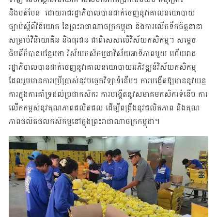
និងបត់បែន ដោយរាជរដ្ឋាភិបាល​បាន​ដាក់​ចេញនូវ​គោលនយោបាយ​
ច្បាប់ស្តីពីវិនិយោគ នៃព្រះរាជាណាចក្រកម្ពុជា និងការលើកទឹក​ចិត្ត​នានា
សម្រាប់វិនិយោគិន និងធុរជន ជាពិសេសលើវិស័យកសិកម្ម។ សម្ដេច​
ធិបតីក៏បាន​បន្ថែ​ម​ថា វិស័យកសិកម្មជាវិស័យអាទិភាពមួយ ហើយរាជ
រដ្ឋាភិបាលបានដាក់ចេញនូវ​គោល​នយោបាយ​អភិវឌ្ឍន៍វិស័យកសិកម្ម
ដែលរួមមានការប្រើប្រាស់នូវបច្ចេកវិទ្យាទំនើបៗ ការ​បង្កើត​ឱ្យ​មាន​នូវ​យន្ត
ការក្នុងការគាំទ្រដល់ប្រជាកសិករ ការបង្កើតនូវសមាគមកសិករទំនើប ការ​
លើកកម្ពស់នូវគុណភាពផលិតផល ដើម្បីពង្រឹងនូវផលិតភាព និងគុណ
ភាពផលិតផល​កសិកម្ម​នៅក្នុងព្រះរាជាណាចក្រកម្ពុជា។