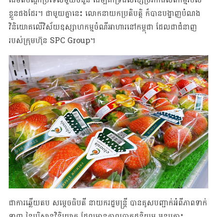
ខ្លួនផងដែរ។ ជាមួយគ្នានេះ លោកនាយកប្រតិបត្តិ ក៏បានបង្ហាញ​បំណង
វិនិយោគ​លើ​វិស័យ​ឧស្សាហកម្មចំណីអាហារនៅកម្ពុជា ដែលជា​ជំនាញ
របស់ក្រុមហ៊ុន SPC Group។
ជាការឆ្លើយតប សម្តេចធិបតី នាយករដ្ឋមន្រ្តី បាន​គូសបញ្ជាក់អំពីភាព​ទាក់​
ទាញ នៃបរិស្ថាន​វិនិយោគ​ ដែលមានភាពប្រាកដនិយម អនុគ្រោះ