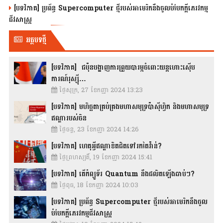
[បទវិភាគ] ប្រព័ន្ធ Supercomputer ថ្មីរបស់អាមេរិកនឹងចូលបំបែកក្តីភេរវកម្ម
ជីវសាស្រ្ត
អត្ថបទថ្មី
[បទវិភាគ] ជប៉ុនបង្ហាញការព្រួយបារម្ភចំពោះយន្តហោះស៊ើប
ការណ៍រុស្ស៊ី…
ថ្ងៃសុក្រ, 27 ខែកញ្ញា 2024 13:23
[បទវិភាគ] មហិច្ឆតាគ្រប់គ្រងមហាសមុទ្រប៉ាស៊ីហ្វិក និងមហាសមុទ្រ
ឥណ្ឌារបស់ចិន
ថ្ងៃចន្ទ, 23 ខែកញ្ញា 2024 14:26
[បទវិភាគ] ហេតុអ្វីឥណ្ឌាខិតជិតទៅរកតៃវ៉ាន់?
ថ្ងៃព្រហស្បតិ៍, 19 ខែកញ្ញា 2024 15:41
[បទវិភាគ] តើកំព្យូទ័រ Quantum នឹងផលិតឡើងឆាប់ៗ?
ថ្ងៃពុធ, 18 ខែកញ្ញា 2024 10:03
[បទវិភាគ] ប្រព័ន្ធ Supercomputer ថ្មីរបស់អាមេរិកនឹងចូល
បំបែកក្តីភេរវកម្មជីវសាស្រ្ត