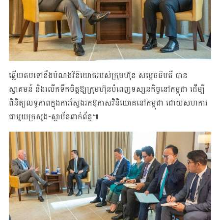
ឆ្លើយតបទៅនឹងបំណងវិនិយោគរបស់ក្រុមហ៊ុន សម្ដេចធិបតី បាន
ស្វាគមន៍ និងលើក​ទឹក​ចិត្ត​ឱ្យ​ក្រុមហ៊ុនបំពេញទស្សនកិច្ចនៅកម្ពុជា ដើម្បី
ពិនិត្យលទ្ធភាពក្នុងការស្វែង​រកឱកាស​វិនិយោគ​នៅ​កម្ពុជា ដោយសហការ
ជាមួយក្រសួង-ស្ថាប័នពាក់ព័ន្ធ​៕​