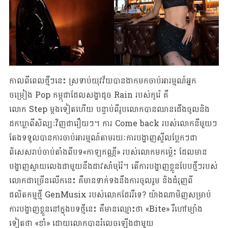
កាលពីពេលថ្មីៗនេះ ស្រទាប់យុវវ័យបានងាកមកចាប់អារម្មណ៍អ្នក
ចម្រៀង Pop កម្ពុជាដែលសង្ហាដូច Rain របស់កូរ៉េ គឺ
លោក Step ម្តងទៀតហើយ បន្ទាប់ពីរូបលោកបានឈានជើងចូលនិង
ដកឃ្លាពីសិល្បៈវិញជារឿយៗ។ ការ Come back របស់លោកនីមួយៗ
តែងទទួលបានការចាប់អារម្មណ៍តាមរយៈការបង្ហាញស្ទីលប្លែកៗជា
ពិសេសរាប់ចាប់តាំងពីបទ«កាឡកណ្ណី» របស់លោកមកម្ល៉េះ ដែលមាន
បង្ហាញស្ទាយលេងជាមួយនឹងដាវសាំមុរ៉ៃ។ តើការបង្ហាញខ្លួនបែបថ្មីៗរបស់
លោកជាច្រើនលើកនេះ គឺមានទាក់ទងនឹងការចូលរួម និងជំរុញពី
ផលិតកម្មថ្មី GenMusix របស់លោកដែររឺទេ? យ៉ាងណាមិញសម្រាប់
ការបង្ហាញខ្លួននៅក្នុងបទថ្មីនេះ គឺមានឈ្មោះថា «Bite» រឺហៅម្យ៉ាង
ទៀតថា «ខាំ» ដោយលោកបានរំលេចឡើងជាមួយ