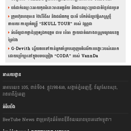
ចង់ដាក់ឈ្មោះអោយកូនពិរោះមានអត្ថន័យ និងជាឈ្មោះប្រជាជាតិខ្មែរដែរឬទេ
ក្រុមហ៊ុនហនុមាន ប៊ែវើរីជីស និង​ផលិតកម្ម បារមី​ បើកទំព័រប្រវត្តិសាស្ត្រថ្មី
តាមរយៈការប្រគំតន្រ្តី “SKULL TOUR” របស់ វណ្ណដា
អំពើល្អជាកត្តាជំរុញឲ្យឯកឧត្តម ជាម ប៉េអា ក្លាយជាតំណាងរាស្ត្រមណ្ឌលខេត្ត
ព្រៃវែង
G-Devith ឆ្លើយតបទៅកាន់អ្នកគាំទ្របញ្ចេញមតិលើការបង្ហោះរបស់លោក
ដោយប្រើឃ្លានៅក្នុងបទចម្រៀង “CODA” រ​​​បស់ VannDa
អាសយដ្ឋាន
អាគារលេខ 105, ជាន់ទី04. ផ្លូវ1984អា, សង្កាត់ភ្នំពេញថ្មី, ខ័ណ្ឌសែនសុខ,
រាជធានីភ្នំពេញ
អំពីយើង
BeeTube News ជា​ក្រុមហ៊ុន​ព័ត៌មាន​ឌីជីថលឈាន​មុខ​គេ​នៅ​កម្ពុជា។