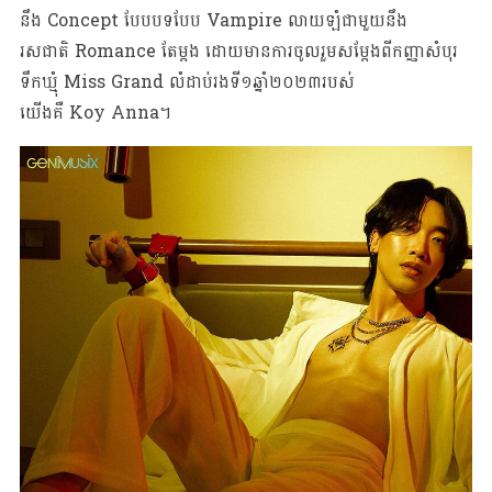
នឹង Concept បែបបទបែប Vampire លាយឡំជាមួយនឹង
រសជាតិ Romance តែម្តង ដោយមានការចូលរួមសម្តែងពីកញ្ញាសំបុរ
ទឹកឃ្មុំ Miss Grand លំដាប់រងទី១ឆ្នាំ២០២៣របស់
យើងគឺ Koy Anna។