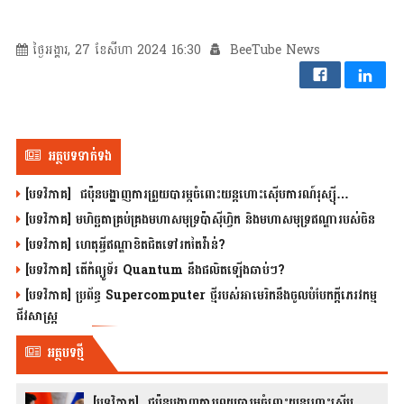
ថ្ងៃអង្គារ, 27 ខែសីហា 2024 16:30
BeeTube News
អត្ថបទទាក់ទង
[បទវិភាគ] ជប៉ុនបង្ហាញការព្រួយបារម្ភចំពោះយន្តហោះស៊ើបការណ៍រុស្ស៊ី…
[បទវិភាគ] មហិច្ឆតាគ្រប់គ្រងមហាសមុទ្រប៉ាស៊ីហ្វិក និងមហាសមុទ្រឥណ្ឌារបស់ចិន
[បទវិភាគ] ហេតុអ្វីឥណ្ឌាខិតជិតទៅរកតៃវ៉ាន់?
[បទវិភាគ] តើកំព្យូទ័រ Quantum នឹងផលិតឡើងឆាប់ៗ?
[បទវិភាគ] ប្រព័ន្ធ Supercomputer ថ្មីរបស់អាមេរិកនឹងចូលបំបែកក្តីភេរវកម្ម
ជីវសាស្រ្ត
អត្ថបទថ្មី
[បទវិភាគ] ជប៉ុនបង្ហាញការព្រួយបារម្ភចំពោះយន្តហោះស៊ើប