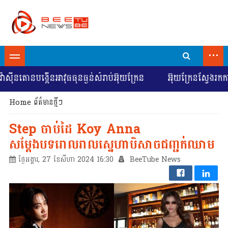
...
ោនបង្កើនអាវុធធុនធ្ងន់សំរាប់អ៊ុយក្រែន
អ៊ុយក្រែនស្វែងរកការចរចា
Home
ព័ត៌មានថ្មីៗ
Step ចាប់ដៃ Koy Anna
សម្តែងបទរោលរាលស្នេហាបិសាចជញ្ជក់ឈាម
ថ្ងៃអង្គារ, 27 ខែសីហា 2024 16:30
BeeTube News