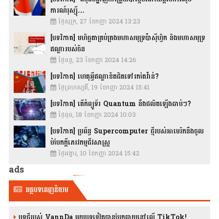
ការណ៍រុស្ស៊ី…
ថ្ងៃសុក្រ, 27 ខែកញ្ញា 2024 13:23
[បទវិភាគ] មហិច្ឆតាគ្រប់គ្រងមហាសមុទ្រប៉ាស៊ីហ្វិក និងមហាសមុទ្រ
ឥណ្ឌារបស់ចិន
ថ្ងៃចន្ទ, 23 ខែកញ្ញា 2024 14:26
[បទវិភាគ] ហេតុអ្វីឥណ្ឌាខិតជិតទៅរកតៃវ៉ាន់?
ថ្ងៃព្រហស្បតិ៍, 19 ខែកញ្ញា 2024 15:41
[បទវិភាគ] តើកំព្យូទ័រ Quantum នឹងផលិតឡើងឆាប់ៗ?
ថ្ងៃពុធ, 18 ខែកញ្ញា 2024 10:03
[បទវិភាគ] ប្រព័ន្ធ Supercomputer ថ្មីរបស់អាមេរិកនឹងចូល
បំបែកក្តីភេរវកម្មជីវសាស្រ្ត
ថ្ងៃអង្គារ, 10 ខែកញ្ញា 2024 15:42
ads
អត្ថបទពេញនិយម
បទថ្មីរបស់ VannDa មួយបទទៀតបានបែកធ្លាយនៅលើ TikTok!