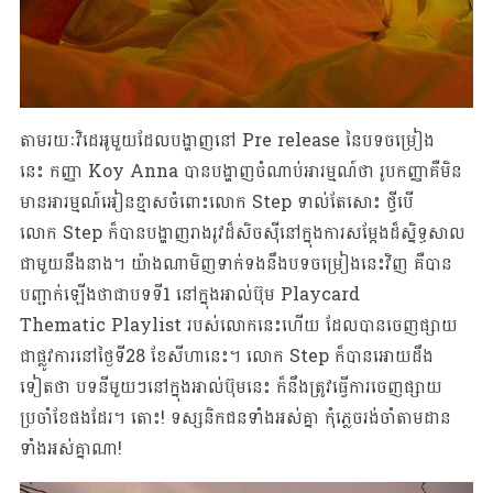
តាមរយៈវិដេអូមួយដែលបង្ហាញនៅ Pre release នៃបទចម្រៀង
នេះ កញ្ញា Koy Anna បានបង្ហាញចំណាប់អារម្មណ៍ថា រូបកញ្ញាគឺមិន
មានអារម្មណ៍អៀនខ្មាសចំពោះលោក Step ទាល់តែសោះ ថ្វីបើ
លោក Step ក៏បានបង្ហាញរាងរូវដ៏សិចស៊ីនៅក្នុងការសម្តែងដ៏ស្និទ្ធសាល
ជាមួយនឹងនាង។ យ៉ាងណាមិញទាក់ទងនឹងបទចម្រៀងនេះវិញ គឺបាន
បញ្ជាក់ឡើងថាជាបទទី1 នៅក្នុងអាល់ប៊ុម Playcard
Thematic Playlist របស់លោកនេះហើយ ដែលបានចេញផ្សាយ
ជាផ្លូវការនៅថ្ងៃទី28 ខែសីហានេះ។ លោក Step ក៏បានអោយដឹង
ទៀតថា បទនីមួយៗនៅក្នុងអាល់ប៊ុមនេះ ក៏នឹងត្រូវធ្វើការចេញផ្សាយ
ប្រចាំខែផងដែរ។ តោះ!​​​ ទស្សនិកជនទាំងអស់គ្នា កុំភ្លេចរង់ចាំតាមដាន
ទាំងអស់គ្នាណា!