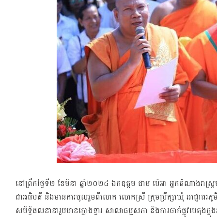
នៅព្រឹកថ្ងៃទី២ ខែមិនា ឆ្នាំ២០២៤ ឯកឧត្តម ជាម ប៉េអា អ្នកតំណាងរាស្
ជាអធិបតី និងមានការចូលរួមពីលោក លោកស្រី ក្រុមប្រឹក្សាឃុំ អាជ្ញា
សមិទ្ធិផលនានារួមមានក្លោងទ្វារ សាលាធម្មសភា និងការចាក់ផ្លូវបេតុងក្