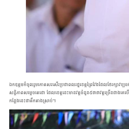
ឯកឧត្តមក៏ចូលរួមកោតសរសើរប្រជាពលរដ្ឋខេត្តព្រៃវែងដែលថែរក្សាវប្បធ
សន្តិភាពសម្តេចតេជោ ដែលខេត្តនេះមានវត្តចំនួន៥៣៣វត្តច្រើនជាងគេប
កន្លែងនេះជាតឹកតាងស្រាប់។