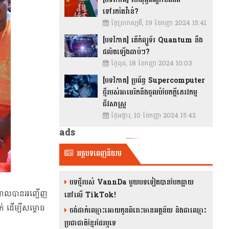
ទៅរកតៃវ៉ាន់?
ថ្ងៃព្រហស្បតិ៍, 19 ខែកញ្ញា 2024 15:41
[បទវិភាគ] តើកំព្យូទ័រ Quantum នឹង
ផលិតឡើងឆាប់ៗ?
ថ្ងៃពុធ, 18 ខែកញ្ញា 2024 10:03
[បទវិភាគ] ប្រព័ន្ធ Supercomputer
ថ្មីរបស់អាមេរិកនឹងចូលបំបែកក្តីភេរវកម្ម
ជីវសាស្រ្ត
ថ្ងៃអង្គារ, 10 ខែកញ្ញា 2024 15:42
ads
អត្ថបទពេញនិយម
បទថ្មីរបស់ VannDa មួយបទទៀតបានបែកធ្លាយ
កណ្តាលបានអញ្ជើញ
នៅលើ TikTok!
 ដើម្បីសម្ភោធ
ចង់ដាក់ឈ្មោះអោយកូនពិរោះមានអត្ថន័យ និងជាឈ្មោះ
ប្រជាជាតិខ្មែរដែរឬទេ