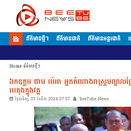
ព័ត៌មានថ្មីៗ
ព័ត៌មានជាតិ
ព័ត៌មានអន្តរជាតិ
ប
Home
ព័ត៌មានថ្មីៗ
ឯកឧត្តម ជាម ប៉េអា អ្នកតំណាងរាស្ត្រមណ្ឌលព្
បេតុងក្នុងវត្ត
ថ្ងៃអាទិត្យ, 03 ខែមីនា 2024 07:57
BeeTube News