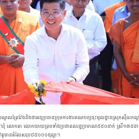
ត្រមណ្ឌលព្រៃវែងនិងជាអនុប្រធានក្រុមការងារគណបក្សចុះមូលដ្ឋានស្រុកសុីធរ
ធរភូមិឃុំ លោកតា លោកយាយព្រមទាំងប្រជាពលរដ្ឋប្រមាណ៥៥០នាក់ ស្រី១៣៥នាក់
នុងវត្តមានតំលៃសរុប៨៥០០០ដុល្លា។