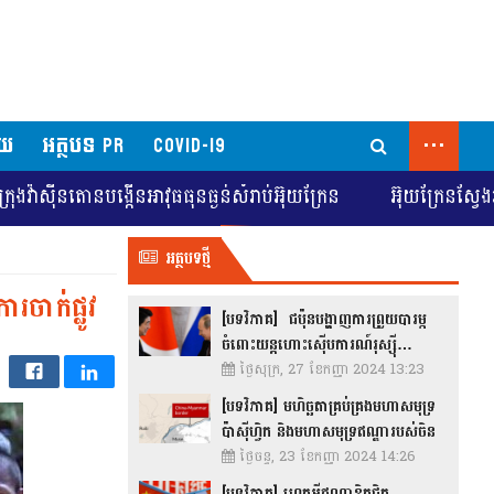
...
័យ
អត្ថបទ PR
COVID-19
ុនធ្ងន់សំរាប់អ៊ុយក្រែន
អ៊ុយក្រែនស្វែងរកការចរចាដើម្បីជម្លៀ
អត្ថបទថ្មី
ចាក់ផ្លូវ
[បទវិភាគ] ជប៉ុនបង្ហាញការព្រួយបារម្ភ
ចំពោះយន្តហោះស៊ើបការណ៍រុស្ស៊ី…
ថ្ងៃសុក្រ, 27 ខែកញ្ញា 2024 13:23
[បទវិភាគ] មហិច្ឆតាគ្រប់គ្រងមហាសមុទ្រ
ប៉ាស៊ីហ្វិក និងមហាសមុទ្រឥណ្ឌារបស់ចិន
ថ្ងៃចន្ទ, 23 ខែកញ្ញា 2024 14:26
[បទវិភាគ] ហេតុអ្វីឥណ្ឌាខិតជិត