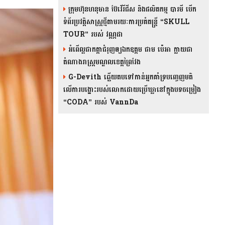
ក្រុមហ៊ុនហនុមាន ប៊ែវើរីជីស និង​ផលិតកម្ម បារមី​ បើក
ទំព័រប្រវត្តិសាស្ត្រថ្មីតាមរយៈការប្រគំតន្រ្តី “SKULL
TOUR” របស់ វណ្ណដា
អំពើល្អជាកត្តាជំរុញឲ្យឯកឧត្តម ជាម ប៉េអា ក្លាយជា
តំណាងរាស្ត្រមណ្ឌលខេត្តព្រៃវែង
G-Devith ឆ្លើយតបទៅកាន់អ្នកគាំទ្របញ្ចេញមតិ
លើការបង្ហោះរបស់លោកដោយប្រើឃ្លានៅក្នុងបទចម្រៀង
“CODA” រ​​​បស់ VannDa