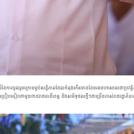
ម៌នៃការចូលរួមក្រោមម្លប់សន្តិភាពដែលកំពុងកើតមាននៃមរតមហាសាលជាប្រវត្តិស
ើប្រៀបធៀបជាមួយ២៥រាជធានីខេត្ត និងសមិទ្ធផលថ្មីៗជាច្រើនរបស់រាជរដ្ឋាភ