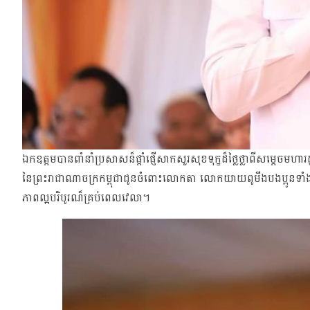
ឯកឧត្តមបានពាំនាំប្រសាសន៏ផ្តាំផ្ញើសាកសួរសុខទុក្ខដ៏ថ្លៃថ្លាពីសម្តេចម
នៃព្រះរាជាណាចក្រកម្ពុជាជូនចំពោះលោកតា លោកយាយពូមីងបងប្អូនទាំង
ភាពល្អបរិបូរណ៏គ្រប់ពេលវេលា។