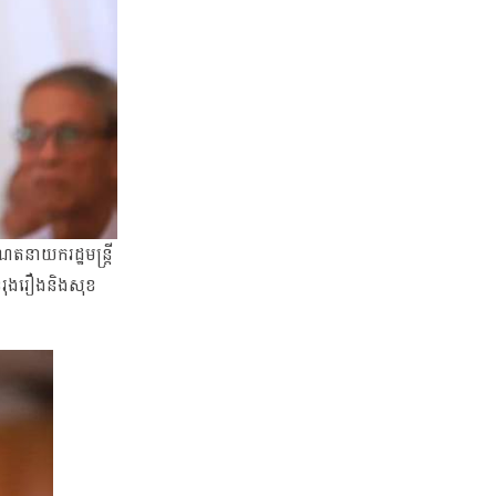
ែតនាយករដ្ឋមន្រ្តី
នរុងរឿងនិងសុខ