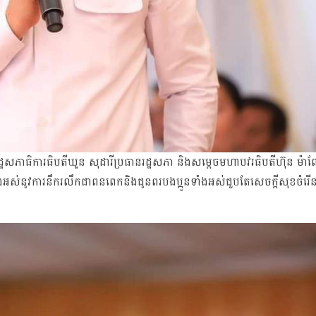
ហារដ្ឋសភាធិការធិបតីឃួន សុដារីប្រធានរដ្ឋសភា និងសម្តេចមហាបវរធិបតីហ៊ុន ម៉ាណ
អស់នូវការនឹករលឹកជាពនពេកនិងជូនពរបងប្អូនទាំងអស់ជួបតែសេចក្តីសុខចំរើ