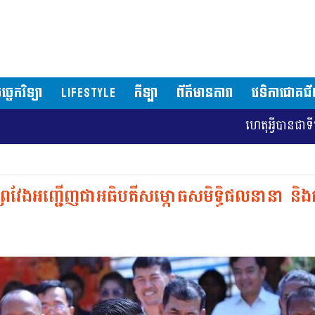
ច្ចេកវិទ្យា
LIFESTYLE
កីឡា
ព័ត៌មានតារា
វេទិកាជោគជ
ហេតុអ្វីបានជាទីក្រុងវ៉ាស៊ីនតោនបង្កើនអាវុធធ
រៃវែងអញ្ជើញជាអធិបតីសម្ភោធសមិទ្ធិផលនានា និងការ