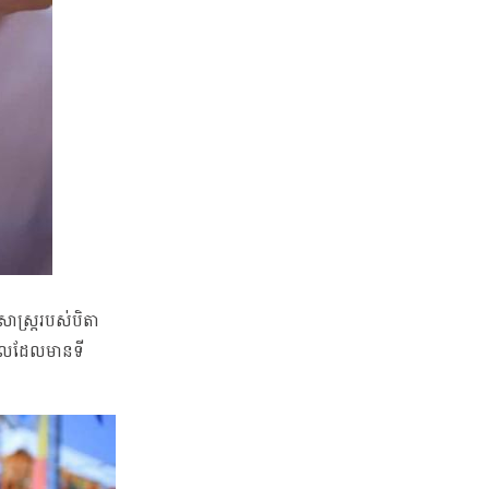
ាស្រ្តរបស់បិតា
ិបាលដែលមានទី