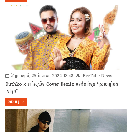
ថ្ងៃព្រហស្បតិ៍, 25 ខែមេសា 2024 13:48
BeeTube News
Ruthko x ខាត់សុឃីម Cover Remix បទជំនាន់មុន “ស្រលាញ់បង
ទៅអូន”
អានបន្ត