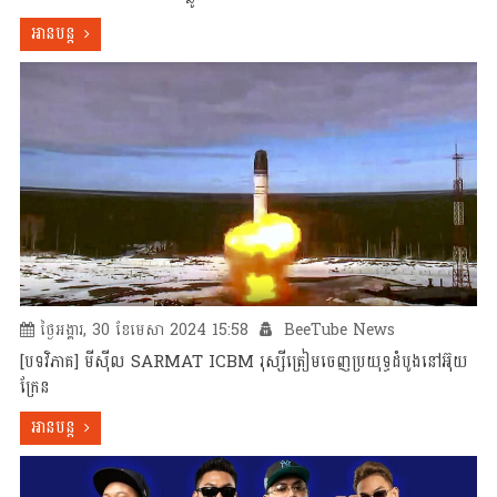
អានបន្ត
ថ្ងៃអង្គារ, 30 ខែមេសា 2024 15:58
BeeTube News
[បទវិភាគ] មីស៊ីល SARMAT ICBM រុស្សីត្រៀមចេញប្រយុទ្ធដំបូងនៅអ៊ុយ
ក្រែន
អានបន្ត