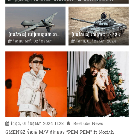
[បទវិភាគ] របៀបយន្តហោះចម្បាំងរុស្ស៊ីសម័យសង្គ្រាមត្រជាក់ទាញទម្លាក់ដ្រូនអាមេរិក
[បទវិភាគ] រថក្រោះ T-72 រុស្ស៊ីបំផ្លាញរថក្រោះ M1 Abrams ត្រឹមការបាញ់ដំបូង
ថ្ងៃព្រហស្បតិ៍, 02 ខែឧសភា
ថ្ងៃពុធ, 01 ខែឧសភា 2024
2024 14:17
BeeTube
13:20
BeeTube News
News
ថ្ងៃពុធ, 01 ខែឧសភា 2024 11:28
BeeTube News
GMENGZ ទំលាក់ M/V ផ្លូវការបទ “PEM PEM” ft Norith