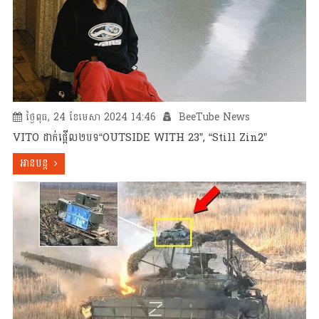
ថ្ងៃពុធ, 24 ខែមេសា 2024 14:46
BeeTube News
VITO ដាក់ផ្អើល២បទ“OUTSIDE WITH 23”, “Still Zin2”
អានបន្ត