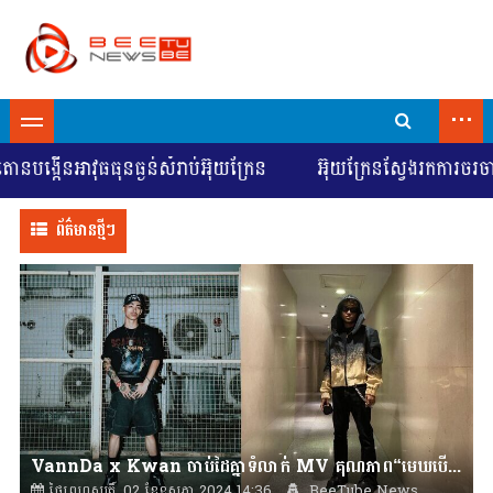
...
ើនអាវុធធុនធ្ងន់សំរាប់អ៊ុយក្រែន
អ៊ុយក្រែនស្វែងរកការចរចាដើម្ប
ព័ត៌មានថ្មីៗ
VannDa x Kwan ចាប់ដៃគ្នាទំលាក់ MV គុណភាព“មេឃបើកថ្ងៃ”
ថ្ងៃព្រហស្បតិ៍, 02 ខែឧសភា 2024 14:36
BeeTube News