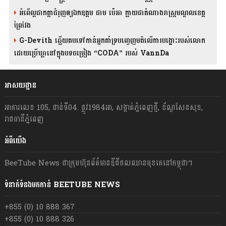
អំពើល្អជាកត្តាជំរុញឲ្យឯកឧត្តម ជាម ប៉េអា ក្លាយជាតំណាងរាស្ត្រមណ្ឌលខេត្ត
ព្រៃវែង
G-Devith ឆ្លើយតបទៅកាន់អ្នកគាំទ្របញ្ចេញមតិលើការបង្ហោះរបស់លោក
ដោយប្រើឃ្លានៅក្នុងបទចម្រៀង “CODA” រ​​​បស់ VannDa
អាសយដ្ឋាន
អាគារលេខ 105, ជាន់ទី04. ផ្លូវ1984អា, សង្កាត់ភ្នំពេញថ្មី, ខ័ណ្ឌសែនសុខ,
រាជធានីភ្នំពេញ
អំពីយើង
BeeTube News ជា​ក្រុមហ៊ុន​ព័ត៌មាន​ឌីជីថលឈាន​មុខ​គេ​នៅ​កម្ពុជា។
ទំនាក់ទំនងមកកាន់ BEETUBE NEWS
+855 (0) 10 888 367
+855 (0) 10 888 326