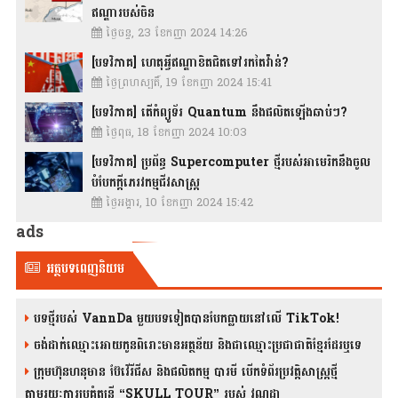
ឥណ្ឌារបស់ចិន
ថ្ងៃចន្ទ, 23 ខែកញ្ញា 2024 14:26
[បទវិភាគ] ហេតុអ្វីឥណ្ឌាខិតជិតទៅរកតៃវ៉ាន់?
ថ្ងៃព្រហស្បតិ៍, 19 ខែកញ្ញា 2024 15:41
[បទវិភាគ] តើកំព្យូទ័រ Quantum នឹងផលិតឡើងឆាប់ៗ?
ថ្ងៃពុធ, 18 ខែកញ្ញា 2024 10:03
[បទវិភាគ] ប្រព័ន្ធ Supercomputer ថ្មីរបស់អាមេរិកនឹងចូល
បំបែកក្តីភេរវកម្មជីវសាស្រ្ត
ថ្ងៃអង្គារ, 10 ខែកញ្ញា 2024 15:42
ads
អត្ថបទពេញនិយម
បទថ្មីរបស់ VannDa មួយបទទៀតបានបែកធ្លាយនៅលើ TikTok!
ចង់ដាក់ឈ្មោះអោយកូនពិរោះមានអត្ថន័យ និងជាឈ្មោះប្រជាជាតិខ្មែរដែរឬទេ
ក្រុមហ៊ុនហនុមាន ប៊ែវើរីជីស និង​ផលិតកម្ម បារមី​ បើកទំព័រប្រវត្តិសាស្ត្រថ្មី
តាមរយៈការប្រគំតន្រ្តី “SKULL TOUR” របស់ វណ្ណដា