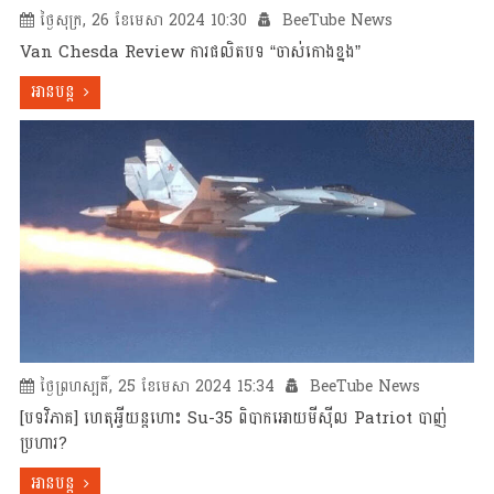
ថ្ងៃសុក្រ, 26 ខែមេសា 2024 10:30
BeeTube News
Van Chesda Review ការផលិតបទ “ចាស់កោងខ្នង”
អានបន្ត
ថ្ងៃព្រហស្បតិ៍, 25 ខែមេសា 2024 15:34
BeeTube News
[បទវិភាគ] ហេតុអ្វីយន្តហោះ Su-35 ពិបាកអោយមីស៊ីល Patriot បាញ់
ប្រហារ?
អានបន្ត