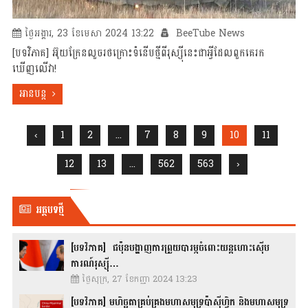
ថ្ងៃអង្គារ, 23 ខែមេសា 2024 13:22
BeeTube News
[បទវិភាគ] អ៊ុយក្រែនលួចរថក្រោះទំនើបថ្មីពីរុស្ស៊ីនេះជាអ្វីដែលពួកគេរក
ឃើញលើវា!
អានបន្ត
‹
1
2
...
7
8
9
10
11
12
13
...
562
563
›
អត្ថបទថ្មី
[បទវិភាគ] ជប៉ុនបង្ហាញការព្រួយបារម្ភចំពោះយន្តហោះស៊ើប
ការណ៍រុស្ស៊ី…
ថ្ងៃសុក្រ, 27 ខែកញ្ញា 2024 13:23
[បទវិភាគ] មហិច្ឆតាគ្រប់គ្រងមហាសមុទ្រប៉ាស៊ីហ្វិក និងមហាសមុទ្រ