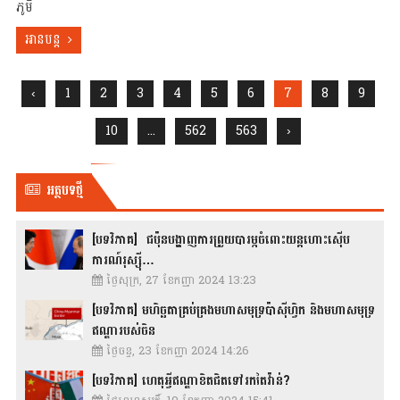
ភូមិ
អានបន្ត
‹
1
2
3
4
5
6
7
8
9
10
...
562
563
›
អត្ថបទថ្មី
[បទវិភាគ] ជប៉ុនបង្ហាញការព្រួយបារម្ភចំពោះយន្តហោះស៊ើប
ការណ៍រុស្ស៊ី…
ថ្ងៃសុក្រ, 27 ខែកញ្ញា 2024 13:23
[បទវិភាគ] មហិច្ឆតាគ្រប់គ្រងមហាសមុទ្រប៉ាស៊ីហ្វិក និងមហាសមុទ្រ
ឥណ្ឌារបស់ចិន
ថ្ងៃចន្ទ, 23 ខែកញ្ញា 2024 14:26
[បទវិភាគ] ហេតុអ្វីឥណ្ឌាខិតជិតទៅរកតៃវ៉ាន់?