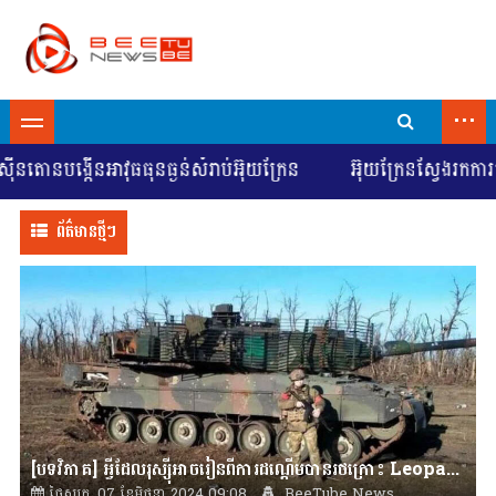
...
បង្កើនអាវុធធុនធ្ងន់សំរាប់អ៊ុយក្រែន
អ៊ុយក្រែនស្វែងរកការចរចាដើ
ព័ត៌មានថ្មីៗ
[បទវិភាគ] អ្វីដែលរុស្ស៊ីអាចរៀនពីការដណ្តើមបានរថក្រោះ Leopard 2A6
ថ្ងៃសុក្រ, 07 ខែមិថុនា 2024 09:08
BeeTube News