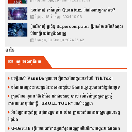
ថ្ងៃព្រហស្បតិ៍, 19 ខែកញ្ញា 2024 15:41
[បទវិភាគ] តើកំព្យូទ័រ Quantum នឹងផលិតឡើងឆាប់ៗ?
ថ្ងៃពុធ, 18 ខែកញ្ញា 2024 10:03
[បទវិភាគ] ប្រព័ន្ធ Supercomputer ថ្មីរបស់អាមេរិកនឹងចូល
បំបែកក្តីភេរវកម្មជីវសាស្រ្ត
ថ្ងៃអង្គារ, 10 ខែកញ្ញា 2024 15:42
ads
អត្ថបទពេញនិយម
បទថ្មីរបស់ VannDa មួយបទទៀតបានបែកធ្លាយនៅលើ TikTok!
ចង់ដាក់ឈ្មោះអោយកូនពិរោះមានអត្ថន័យ និងជាឈ្មោះប្រជាជាតិខ្មែរដែរឬទេ
ក្រុមហ៊ុនហនុមាន ប៊ែវើរីជីស និង​ផលិតកម្ម បារមី​ បើកទំព័រប្រវត្តិសាស្ត្រថ្មី
តាមរយៈការប្រគំតន្រ្តី “SKULL TOUR” របស់ វណ្ណដា
អំពើល្អជាកត្តាជំរុញឲ្យឯកឧត្តម ជាម ប៉េអា ក្លាយជាតំណាងរាស្ត្រមណ្ឌលខេត្ត
ព្រៃវែង
G-Devith ឆ្លើយតបទៅកាន់អ្នកគាំទ្របញ្ចេញមតិលើការបង្ហោះរបស់លោក