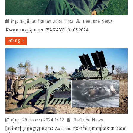
ថ្ងៃព្រហស្បតិ៍, 30 ខែឧសភា 2024 11:23
BeeTube News
Kwan ចេញផ្សាយបទ “YAKAYO” 31.05.2024
អានបន្ត
ថ្ងៃពុធ, 29 ខែឧសភា 2024 15:12
BeeTube News
[បទវិភាគ] រុស្សីបំផ្លាញរថក្រោះ Abrams កូនកាត់កំរមួយគ្រឿងនៅជាយសមរ