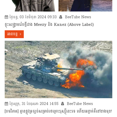
ថ្ងៃចន្ទ, 03 ខែមិថុនា 2024 09:33
BeeTube News
ផ្ទុះសង្គ្រាមរ៉េបថ្មីរវាង Meezy និង Kanez (Above Label)
អានបន្ត
ថ្ងៃសុក្រ, 31 ខែឧសភា 2024 14:55
BeeTube News
[បទវិភាគ] គ្មានផ្លូវត្រឡប់សម្រាប់រថក្រោះរុស្ស៊ីនេះទេ ហើយអន្ទាក់គឺនៅខាងមុខ!