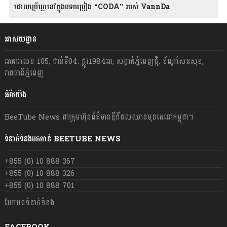
ដោយប្រើឃ្លានៅក្នុងបទចម្រៀង “CODA” រ​​​បស់ VannDa
អាសយដ្ឋាន
អាគារលេខ 105, ជាន់ទី04. ផ្លូវ1984អា, សង្កាត់ភ្នំពេញថ្មី, ខ័ណ្ឌសែនសុខ,
រាជធានីភ្នំពេញ
អំពីយើង
BeeTube News ជា​ក្រុមហ៊ុន​ព័ត៌មាន​ឌីជីថលឈាន​មុខ​គេ​នៅ​កម្ពុជា។
ទំនាក់ទំនងមកកាន់ BEETUBE NEWS
+855 (0) 10 888 367
+855 (0) 10 888 326
+855 (0) 10 888 701
បែបបទទំនាក់ទំនង