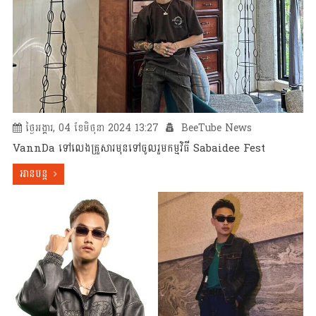
ថ្ងៃអង្គារ, 04 ខែមិថុនា 2024 13:27
BeeTube News
VannDa ទៅលេងគ្រួសារមុនទៅចូលរួមកម្មវិធី Sabaidee Fest
អានបន្ត