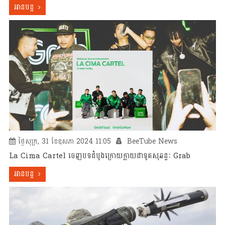
អានបន្ត
ថ្ងៃសុក្រ, 31 ខែឧសភា 2024 11:05
BeeTube News
La Cima Cartel ចេញបទដំបូងក្រោយក្លាយជាទូតសុឆន្ទៈ Grab
អានបន្ត