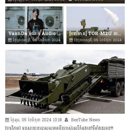
VannDa ទំលាក់ Audio ចំរៀងមួយបទពីក្នុងអាល់ប៊ុមថ្មី
[បទវិភាគ] TOR-M2U របស់រុស្ស៊ីប្រើ AI ស្ទាក់ចាប់រ៉ុក្កែត HIMARS និង Vilkha
ថ្ងៃព្រហស្បតិ៍, 06 ខែមិថុនា 2024
ថ្ងៃព្រហស្បតិ៍, 06 ខែមិថុនា 2024
10:17
BeeTube News
08:41
BeeTube News
ថ្ងៃពុធ, 05 ខែមិថុនា 2024 13:18
BeeTube News
[បទវិភាគ] មនុស្សយន្តបោសសម្អាតមីនរបស់រុស្ស៊ីកំពុងនៅទីតាំងជួរមុខ!!!