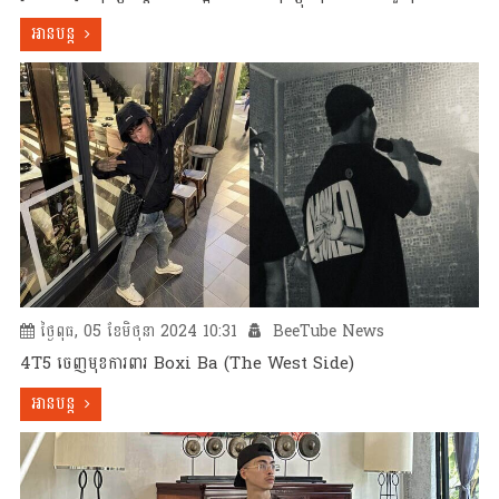
អានបន្ត
ថ្ងៃពុធ, 05 ខែមិថុនា 2024 10:31
BeeTube News
​​​4T5 ចេញមុខការពារ Boxi Ba (The West Side)
អានបន្ត