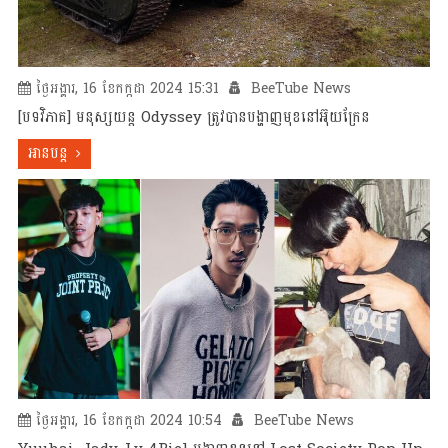
ថ្ងៃអង្គារ, 16 ខែកក្កដា 2024 15:31
BeeTube News
[បទវិភាគ] មនុស្សយន្ត Odyssey ត្រូវបានបង្ហាញមុខនៅអ៊ុយក្រែន
អានបន្ត
ថ្ងៃអង្គារ, 16 ខែកក្កដា 2024 10:54
BeeTube News