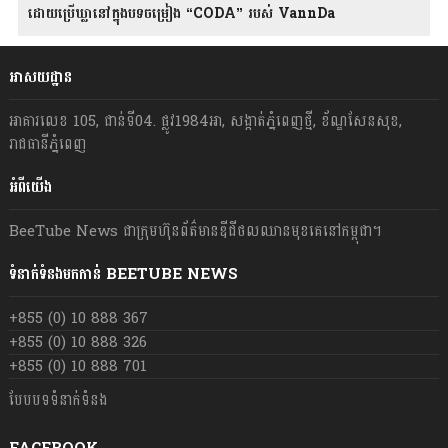
ដោយប្រើឃ្លានៅក្នុងបទចម្រៀង “CODA” រ​​​បស់ VannDa
អាសយដ្ឋាន
អាគារលេខ 105, ជាន់ទី04. ផ្លូវ1984អា, សង្កាត់ភ្នំពេញថ្មី, ខ័ណ្ឌសែនសុខ,
រាជធានីភ្នំពេញ
អំពីយើង
BeeTube News ជា​ក្រុមហ៊ុន​ព័ត៌មាន​ឌីជីថលឈាន​មុខ​គេ​នៅ​កម្ពុជា។
ទំនាក់ទំនងមកកាន់ BEETUBE NEWS
+855 (0) 10 888 367
+855 (0) 10 888 326
+855 (0) 10 888 701
បែបបទទំនាក់ទំនង