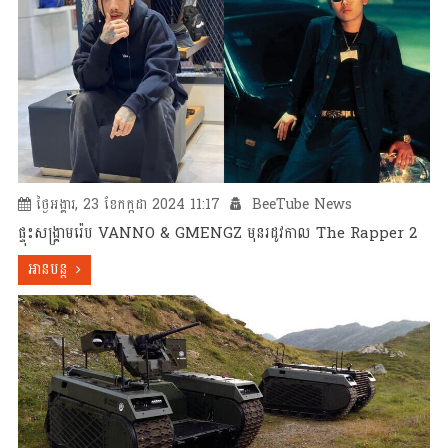
ថ្ងៃអង្គារ, 23 ខែកក្កដា 2024 11:17
BeeTube News
ផ្ទុះសង្គ្រាមរ៉េប VANNO & GMENGZ មុនរដូវកាល The Rapper 2
អានបន្ត