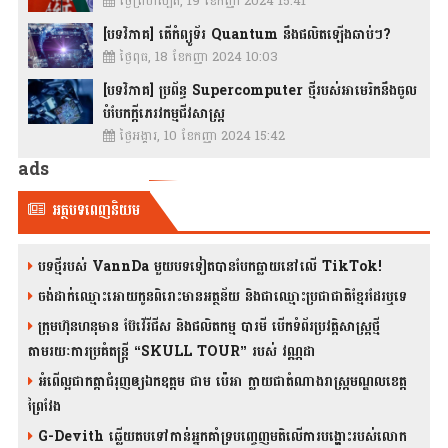
ថ្ងៃព្រហស្បតិ៍, 19 ខែកញ្ញា 2024 15:41
[បទវិភាគ] តើកំព្យូទ័រ Quantum នឹងផលិតឡើងឆាប់ៗ?
ថ្ងៃពុធ, 18 ខែកញ្ញា 2024 10:03
[បទវិភាគ] ប្រព័ន្ធ Supercomputer ថ្មីរបស់អាមេរិកនឹងចូល
បំបែកក្តីភេរវកម្មជីវសាស្រ្ត
ថ្ងៃអង្គារ, 10 ខែកញ្ញា 2024 15:42
ads
អត្ថបទពេញនិយម
បទថ្មីរបស់ VannDa មួយបទទៀតបានបែកធ្លាយនៅលើ TikTok!
ចង់ដាក់ឈ្មោះអោយកូនពិរោះមានអត្ថន័យ និងជាឈ្មោះប្រជាជាតិខ្មែរដែរឬទេ
ក្រុមហ៊ុនហនុមាន ប៊ែវើរីជីស និង​ផលិតកម្ម បារមី​ បើកទំព័រប្រវត្តិសាស្ត្រថ្មី
តាមរយៈការប្រគំតន្រ្តី “SKULL TOUR” របស់ វណ្ណដា
អំពើល្អជាកត្តាជំរុញឲ្យឯកឧត្តម ជាម ប៉េអា ក្លាយជាតំណាងរាស្ត្រមណ្ឌលខេត្ត
ព្រៃវែង
G-Devith ឆ្លើយតបទៅកាន់អ្នកគាំទ្របញ្ចេញមតិលើការបង្ហោះរបស់លោក