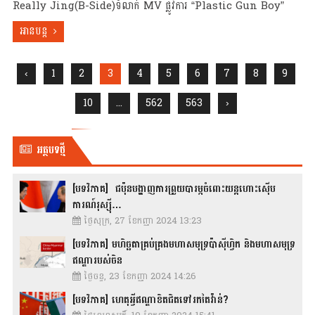
Really Jing(B-Side)ទំលាក់ MV ផ្លូវការ “Plastic Gun Boy”
អានបន្ត
‹
1
2
3
4
5
6
7
8
9
10
...
562
563
›
អត្ថបទថ្មី
[បទវិភាគ] ជប៉ុនបង្ហាញការព្រួយបារម្ភចំពោះយន្តហោះស៊ើប
ការណ៍រុស្ស៊ី…
ថ្ងៃសុក្រ, 27 ខែកញ្ញា 2024 13:23
[បទវិភាគ] មហិច្ឆតាគ្រប់គ្រងមហាសមុទ្រប៉ាស៊ីហ្វិក និងមហាសមុទ្រ
ឥណ្ឌារបស់ចិន
ថ្ងៃចន្ទ, 23 ខែកញ្ញា 2024 14:26
[បទវិភាគ] ហេតុអ្វីឥណ្ឌាខិតជិតទៅរកតៃវ៉ាន់?