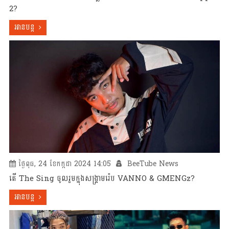
2?
អានបន្ត
ថ្ងៃពុធ, 24 ខែកក្កដា 2024 14:05
BeeTube News
តើ The Sing ចូលរួមក្នុងសង្គ្រាមរ៉េប VANNO & GMENGz?
អានបន្ត