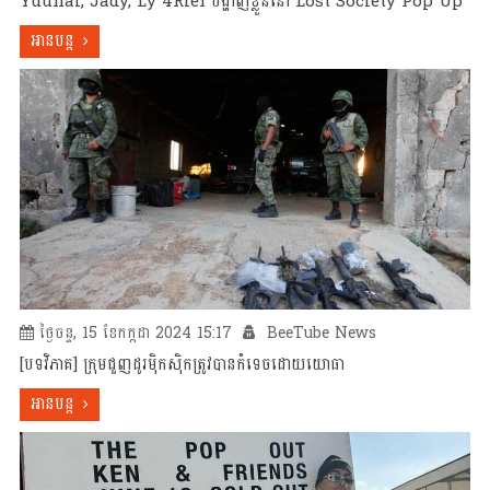
Yuuhai, Jady, Ly 4Riel បង្ហាញខ្លួននៅ Lost Society Pop Up
អានបន្ត
ថ្ងៃចន្ទ, 15 ខែកក្កដា 2024 15:17
BeeTube News
[បទវិភាគ] ក្រុមជួញដូរម៉ិកស៉ិកត្រូវបានកំទេចដោយយោធា
អានបន្ត