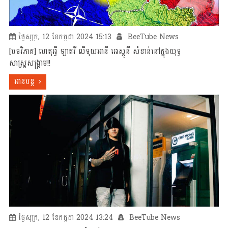
ថ្ងៃសុក្រ, 12 ខែកក្កដា 2024 15:13
BeeTube News
[បទវិភាគ] ហេតុអ្វី ឡាតវី លីទុយអានី អេស្តូនី សំខាន់នៅក្នុងយុទ្ធ
សាស្រ្តសង្គ្រាម!!
អានបន្ត
ថ្ងៃសុក្រ, 12 ខែកក្កដា 2024 13:24
BeeTube News