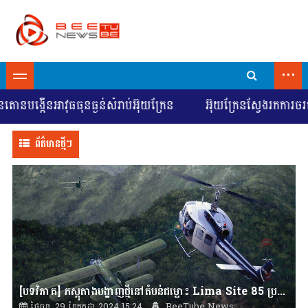
...
កើនអាវុធធុនធ្ងន់សំរាប់អ៊ុយក្រែន
អ៊ុយក្រែនស្វែងរកការចរចាដើម្
ព័ត៌មានថ្មីៗ
[បទវិភាគ] ភស្តុតាងបង្ហាញថ្មីនៅតំបន់ជម្លោះ Lima Site 85 ប្រទេសឡាវ
ថ្ងៃចន្ទ, 29 ខែកក្កដា 2024 15:24
BeeTube News