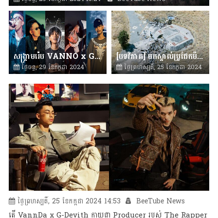
សង្គ្រាមរ៉េប VANNO x GMENGZ x KAN x THE SING x Long Bunn (ភាគ៣)
[បទវិភាគ] មកស្គាល់ប្រូជែកមីស៊ីលរបស់អាមេរិកទាំង3 (Titan 1, Atlas, Titan 2)
ថ្ងៃចន្ទ, 29 ខែកក្កដា 2024
ថ្ងៃព្រហស្បតិ៍, 25 ខែកក្កដា 2024
14:32
BeeTube News
15:12
BeeTube News
ថ្ងៃព្រហស្បតិ៍, 25 ខែកក្កដា 2024 14:53
BeeTube News
តើ VannDa x G-Devith ក្លាយជា Producer​​​ របស់ The Rapper