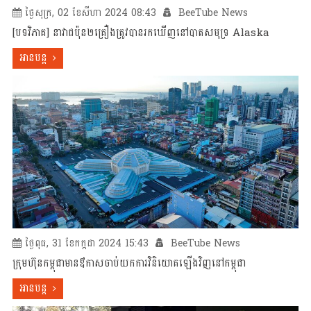
ថ្ងៃសុក្រ, 02 ខែសីហា 2024 08:43
BeeTube News
[បទវិភាគ] នាវាជប៉ុន២គ្រឿងត្រូវបានរកឃើញនៅបាតសមុទ្រ Alaska
អានបន្ត
ថ្ងៃពុធ, 31 ខែកក្កដា 2024 15:43
BeeTube News
ក្រុមហ៊ុនកម្ពុជាមានឳកាសចាប់យកការវិនិយោគឡើងវិញនៅកម្ពុជា
អានបន្ត