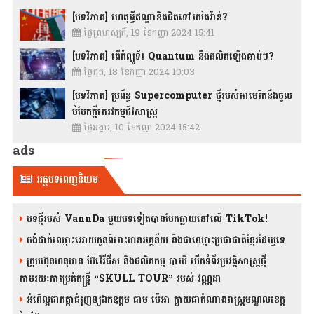
[បទវិភាគ] ហេតុអ្វីឥណ្ឌាខិតជិតទៅរកតៃវ៉ាន់?
ថ្ងៃព្រហស្បតិ៍, 19 ខែកញ្ញា 2024 15:41
[បទវិភាគ] តើកំព្យូទ័រ Quantum នឹងផលិតឡើងឆាប់ៗ?
ថ្ងៃពុធ, 18 ខែកញ្ញា 2024 10:03
[បទវិភាគ] ប្រព័ន្ធ Supercomputer ថ្មីរបស់អាមេរិកនឹងចូល
បំបែកក្តីភេរវកម្មជីវសាស្រ្ត
ថ្ងៃអង្គារ, 10 ខែកញ្ញា 2024 15:42
ads
អត្ថបទពេញនិយម
បទថ្មីរបស់ VannDa មួយបទទៀតបានបែកធ្លាយនៅលើ TikTok!
ចង់ដាក់ឈ្មោះអោយកូនពិរោះមានអត្ថន័យ និងជាឈ្មោះប្រជាជាតិខ្មែរដែរឬទេ
ក្រុមហ៊ុនហនុមាន ប៊ែវើរីជីស និង​ផលិតកម្ម បារមី​ បើកទំព័រប្រវត្តិសាស្ត្រថ្មី
តាមរយៈការប្រគំតន្រ្តី “SKULL TOUR” របស់ វណ្ណដា
អំពើល្អជាកត្តាជំរុញឲ្យឯកឧត្តម ជាម ប៉េអា ក្លាយជាតំណាងរាស្ត្រមណ្ឌលខេត្ត