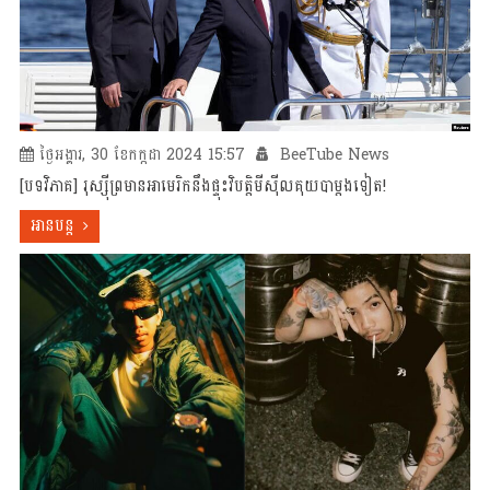
ថ្ងៃអង្គារ, 30 ខែកក្កដា 2024 15:57
BeeTube News
[បទវិភាគ] រុស្ស៊ីព្រមានអាមេរិកនឹងផ្ទុះវិបត្តិមីស៊ីលគុយបា​ម្តងទៀត!
អានបន្ត