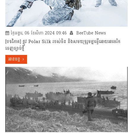
ថ្ងៃអង្គារ, 06 ខែសីហា 2024 09:46
BeeTube News
[បទវិភាគ] ផ្លូវ Polar Silk របស់ចិន និងសមយុទ្ធរួមគ្នាធ្វើអោយអាមេរិក
ចេញច្បាប់ថ្មី
អានបន្ត