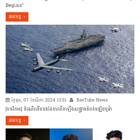
Begins”
អានបន្ត
ថ្ងៃពុធ, 07 ខែសីហា 2024 13:51
BeeTube News
[បទវិភាគ] ដំណើរដើមទងនៃការកើនឡើងសង្គ្រាមតំបន់មជ្ឈិមបូព៌ា
អានបន្ត