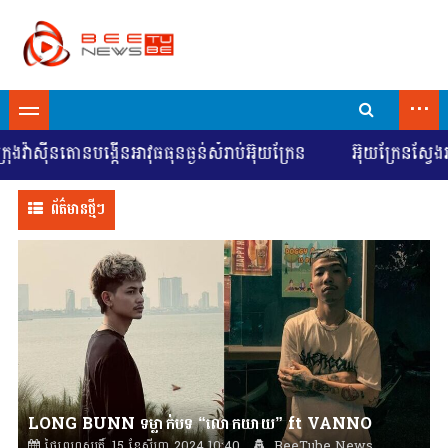
...
៊ីនតោនបង្កើនអាវុធធុនធ្ងន់សំរាប់អ៊ុយក្រែន
អ៊ុយក្រែនស្វែងរកការច
ព័ត៌មានថ្មីៗ
LONG BUNN ទម្លាក់បទ “លោកយាយ” ft VANNO
ថ្ងៃព្រហស្បតិ៍, 15 ខែសីហា 2024 10:40
BeeTube News