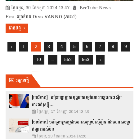
ថ្ងៃអង្គារ, 30 ខែកក្កដា 2024 13:47
BeeTube News
Emi ទម្លាក់បទ Diss VANNO (ភាគ៤)
អានបន្ត
‹
1
2
3
4
5
6
7
8
9
10
...
562
563
›
អត្ថបទថ្មី
[បទវិភាគ] ជប៉ុនបង្ហាញការព្រួយបារម្ភចំពោះយន្តហោះស៊ើប
ការណ៍រុស្ស៊ី…
ថ្ងៃសុក្រ, 27 ខែកញ្ញា 2024 13:23
[បទវិភាគ] មហិច្ឆតាគ្រប់គ្រងមហាសមុទ្រប៉ាស៊ីហ្វិក និងមហាសមុទ្រ
ឥណ្ឌារបស់ចិន
ថ្ងៃចន្ទ, 23 ខែកញ្ញា 2024 14:26