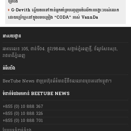
ព្រៃវែង
G-Devith ឆ្លើយតបទៅកាន់អ្នកគាំទ្របញ្ចេញមតិលើការបង្ហោះរបស់លោក
ដោយប្រើឃ្លានៅក្នុងបទចម្រៀង “CODA” រ​​​បស់ VannDa
អាសយដ្ឋាន
អាគារលេខ 105, ជាន់ទី04. ផ្លូវ1984អា, សង្កាត់ភ្នំពេញថ្មី, ខ័ណ្ឌសែនសុខ,
រាជធានីភ្នំពេញ
អំពីយើង
BeeTube News ជា​ក្រុមហ៊ុន​ព័ត៌មាន​ឌីជីថលឈាន​មុខ​គេ​នៅ​កម្ពុជា។
ទំនាក់ទំនងមកកាន់ BEETUBE NEWS
+855 (0) 10 888 367
+855 (0) 10 888 326
+855 (0) 10 888 701
បែបបទទំនាក់ទំនង