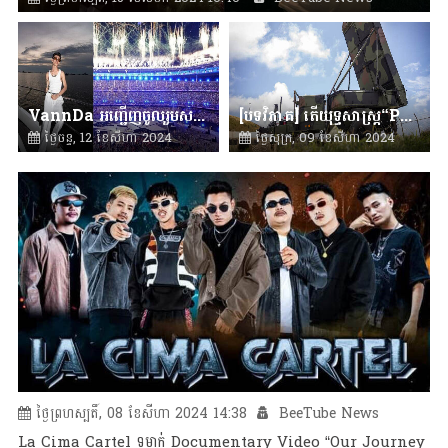
VannDa អញ្ជើញចូលរួមសម្តែងនៅការបិទ Paris Olympics
[បទវិភាគ] ​​តើយុទ្ធសាស្រ្ត“Porcupine”របស់តៃវ៉ាន់នឹងអាចយកឈ្នះចិនរឺទេ?
ថ្ងៃចន្ទ, 12 ខែសីហា 2024
ថ្ងៃសុក្រ, 09 ខែសីហា 2024
11:50
BeeTube News
15:27
BeeTube News
ថ្ងៃព្រហស្បតិ៍, 08 ខែសីហា 2024 14:38
BeeTube News
La Cima Cartel ទម្លាក់ Documentary Video “Our Journey