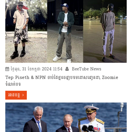
ថ្ងៃពុធ, 31 ខែកក្កដា 2024 11:54
BeeTube News
Tep Piseth & NPN ចាប់ដៃគ្នាចេញបទមនោសញ្ចេតនា, Zoomie
ទំលាក់បទ
អានបន្ត