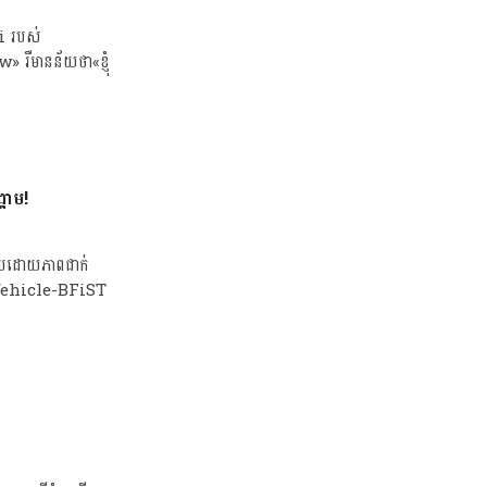
i របស់
ឺមានន័យថា«ខ្ញុំ
រាម!
រកបដោយភាពជាក់
 Vehicle-BFiST