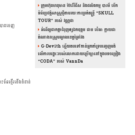
ក្រុមហ៊ុនហនុមាន ប៊ែវើរីជីស និង​ផលិតកម្ម បារមី​ បើក
ទំព័រប្រវត្តិសាស្ត្រថ្មីតាមរយៈការប្រគំតន្រ្តី “SKULL
TOUR” របស់ វណ្ណដា
្សបានចេញ
អំពើល្អជាកត្តាជំរុញឲ្យឯកឧត្តម ជាម ប៉េអា ក្លាយជា
តំណាងរាស្ត្រមណ្ឌលខេត្តព្រៃវែង
G-Devith ឆ្លើយតបទៅកាន់អ្នកគាំទ្របញ្ចេញមតិ
លើការបង្ហោះរបស់លោកដោយប្រើឃ្លានៅក្នុងបទចម្រៀង
“CODA” រ​​​បស់ VannDa
ោះទ័ពថ្មើរជើងជំនាន់