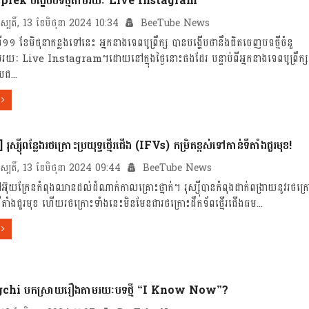
rek បង្ហើបបទថ្មីតាមរយៈ Live Instagram
រហស្បតិ៍, 13 ខែមិថុនា 2024 10:34
BeeTube News
ទី១១ ខែមិថុនាកន្លងទៅនេះ អ្នកនាងទេពបូព្រឹក្ស បានបង្ហើបថានឹងជិតចេញបទថ្មីចំនួ
មរយៈ Live Instagram។ដោយនៅក្នុងថ្ងៃនោះផងដែរ បន្ទាប់ពីអ្នកនាងទេពបូព្រឹក
បជ...
 រុស្ស៊ីពន្លែងរថក្រោះប្រយុទ្ធថ្មើរជើង (IFVs) កម្រិតខ្ពស់ទៅកាន់ទីតាំងជួរមុខ!
រហស្បតិ៍, 13 ខែមិថុនា 2024 09:44
BeeTube News
ៅ​អ៊ុយក្រែន​កំពុង​ឈាន​ដល់ដំណាក់កាលគ្រោះថ្នាក់។ រុស្ស៊ីបានកំពុងដាក់ពង្រាយនូវរថក្រ
់ទីតាំងជួរមុខ ហើយរថក្រោះទាំងនេះមិនមែនជារថក្រោះដឹកទ័ពថ្មើរជើងធម...
gchi បកស្រាយរឿងតាមរយៈបទថ្មី “I Know Now”?