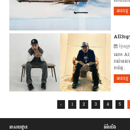
ហើយនៅនាទី
អានបន្ត
All3rg
ថ្ងៃសុ
លោក All3
រាល់ពេល
កាន់អ្...
អានបន្ត
‹
1
2
3
4
5
អាសយដ្ឋាន
អំពីយើង