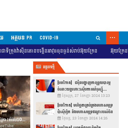
...
័យ
អត្ថបទ PR
COVID-19
៉ាស៊ីនតោនបង្កើនអាវុធធុនធ្ងន់សំរាប់អ៊ុយក្រែន
អ៊ុយក្រែនស្វែងរកក
អត្ថបទថ្មី
[បទវិភាគ] ជប៉ុនបង្ហាញការព្រួយបារម្ភ
ចំពោះយន្តហោះស៊ើបការណ៍រុស្ស៊ី…
ថ្ងៃសុក្រ, 27 ខែកញ្ញា 2024 13:23
[បទវិភាគ] មហិច្ឆតាគ្រប់គ្រងមហាសមុទ្រ
ប៉ាស៊ីហ្វិក និងមហាសមុទ្រឥណ្ឌារបស់ចិន
ថ្ងៃចន្ទ, 23 ខែកញ្ញា 2024 14:26
[បទវិភាគ] ការបរាជ័យដ៏ភ្ញាក់ផ្អើលនៃរថក្រោះតំលៃ10លានដុល្លាពីដ្រូនថោករុស្ស៊ី
eeTube
[បទវិភាគ] ហេតុអ្វីឥណ្ឌាខិតជិត