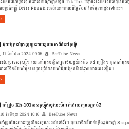
្មីពីលោកជីដេវីតម្តងទៀតនៅលើបណ្តាញសង្គម Tik Tok បន្ទាប់ពីលោកទើបតែបានបញ្ចេ
លប្រគំតន្រ្តី Drift Phunk របស់លោកកាលពីថ្ងៃទី០៨ ខែមិថុនាកន្លងទៅនេះ។
 អ៊ុយក្រែនបំផ្លាញក្បួនរថយន្តយោធាដ៏ធំនៅរុស្ស៊ី!
្គារ, 11 ខែមិថុនា 2024 09:05
BeeTube News
sk ប្រទេសរុស្ស៊ី។ យោធាកំពុងបង្កើត​ក្បួន​រថយន្ត​យ៉ាងតិច ១៥ គ្រឿង។ ពួកគេកំពុង
ពនៅលើទឹកដីរបស់ពួកគេព្រោះ​ព្រំដែនរបស់​អ៊ុយក្រែន​គឺនៅ​ឆ្ងាយជាងនេះទៀត។
] កាំជ្រួច Kh-101របស់រុស្ស៊ីឥលូវនេះបំពាក់ដោយក្បាលគ្រាប់2
្ទ, 10 ខែមិថុនា 2024 10:16
BeeTube News
កាំជ្រួចដែលមានបុគ្គលិកលក្ខណៈដល់ទៅពីរ។ មួយនាទីវាគឺជាកាំភ្លើងឆ្មក់បាញ់ Sni