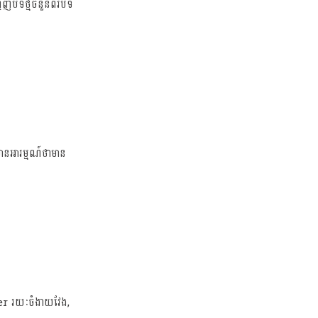
ញបទថ្មីចំនួនពីរបទ
មានអារម្មណ៍ថាមាន
per រយៈចំងាយវែង,