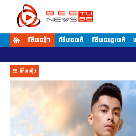
ព័ត៌មានថ្មីៗ
ព័ត៌មានជាតិ
ព័ត៌មានអន្តរជាតិ
ប
ព័ត៌មានថ្មីៗ