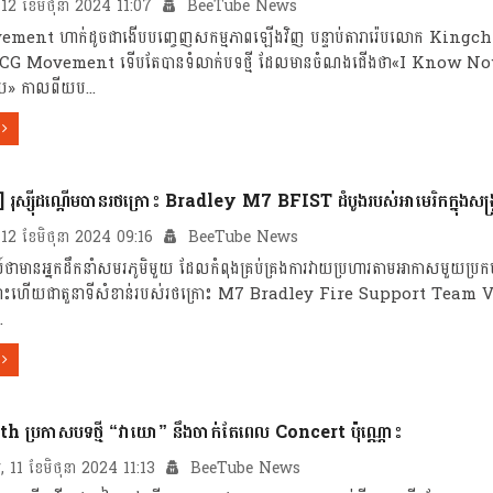
ធ, 12 ខែមិថុនា 2024 11:07
BeeTube News
ment ហាក់ដូចជាងើបបញ្ចេញសកម្មភាពឡើងវិញ បន្ទាប់តារារ៉េបលោក Kingch
ម CG Movement ទើបតែបានទំលាក់បទថ្មី ដែលមានចំណងជើងថា«I Know Now» រ
យ» កាលពីយប...
] រុស្ស៊ីដណ្តើមបានរថក្រោះ Bradley M7 BFIST ដំបូងរបស់អាមេរិកក្នុងសង្គ្
ធ, 12 ខែមិថុនា 2024 09:16
BeeTube News
៍ថាមានអ្នកដឹកនាំសមរភូមិមួយ ដែលកំពុងគ្រប់គ្រងការវាយប្រហារតាមអាកាសមួយប្
ោះហើយជាតួនាទីសំខាន់របស់រថក្រោះ M7 Bradley Fire Support Team
.
h ប្រកាសបទថ្មី “វាយោ” នឹងចាក់តែពេល Concert ប៉ុណ្ណោះ
គារ, 11 ខែមិថុនា 2024 11:13
BeeTube News