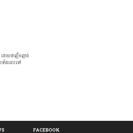
ើយ! ដោយជាញឹកញាប់
ីៗទាំងនោះទៅ
WS
FACEBOOK