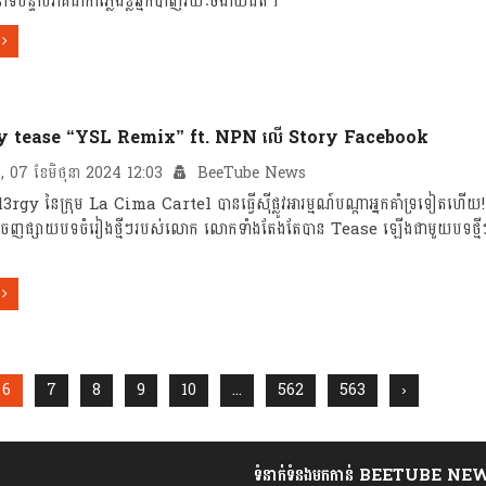
បន្ទាប់វាគឺជាកាំភ្លើងខ្លីឆ្មក់បាញ់រយៈចំងាយជិត។
y tease “YSL Remix” ft. NPN លើ Story Facebook
ក្រ, 07 ខែមិថុនា 2024 12:03
BeeTube News
rgy នៃក្រុម La Cima Cartel បានធ្វើស៊ីផ្លូវអារម្មណ៍បណ្តាអ្នកគាំទ្រទៀតហ
ចេញផ្សាយបទចំរៀងថ្មីៗរបស់លោក លោកទាំងតែងតែបាន Tease ឡើងជាមួយបទថ្ម
6
7
8
9
10
...
562
563
›
ទំនាក់ទំនងមកកាន់ BEETUBE NE