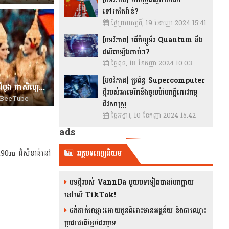
ទៅរកតៃវ៉ាន់?
ថ្ងៃព្រហស្បតិ៍, 19 ខែកញ្ញា 2024 15:41
[បទវិភាគ] តើកំព្យូទ័រ Quantum នឹង
ផលិតឡើងឆាប់ៗ?
ថ្ងៃពុធ, 18 ខែកញ្ញា 2024 10:03
[បទវិភាគ] ប្រព័ន្ធ Supercomputer
លាន បញ្ចនីត ត្រលប់មកវិញ ជាមួយបទដំបូង ជាសិល្បករឯករាជ្យ
ថ្មីរបស់អាមេរិកនឹងចូលបំបែកក្តីភេរវកម្ម
BeeTube
ជីវសាស្រ្ត
ថ្ងៃអង្គារ, 10 ខែកញ្ញា 2024 15:42
ads
ាំង t90m ដ៏សំខាន់នៅ
អត្ថបទពេញនិយម
បទថ្មីរបស់ VannDa មួយបទទៀតបានបែកធ្លាយ
នៅលើ TikTok!
ចង់ដាក់ឈ្មោះអោយកូនពិរោះមានអត្ថន័យ និងជាឈ្មោះ
ប្រជាជាតិខ្មែរដែរឬទេ