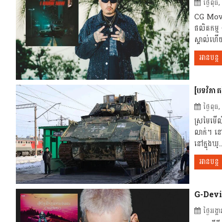
ថ្ងៃពុ
CG Move
ផលិតកម្
ស្គាល់ហើ
អានបន្ត
[បទវិភាគ
ថ្ងៃពុ
ស្រមៃមើល
លាក់។ ន
នៅក្នុងឃ្..
អានបន្ត
G-Devit
ថ្ងៃអង្