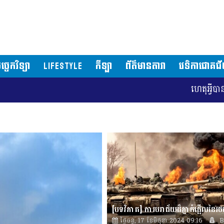
ច្ចេកវិទ្យា
LIFESTYLE
កីឡា
ព័ត៌មានតារា
វេទិកាជោគជ
ហេតុអ្វីបានជាទីក្រុងវ
ថ្ងៃចន្ទ, 17 ខែមិថុនា 2024 09:16
B