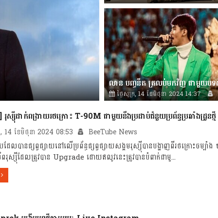
News
ថ្ងៃសុក្រ, 14 ខែមិថុនា 2024 14:37
News
 រុស្ស៊ីដាក់ពង្រាយរថក្រោះ T-90M ជាមួយនឹងប្រដាប់ជំនួយប្រព័ន្ធប្រឆាំងដ្រូនថ្មី
ក្រ, 14 ខែមិថុនា 2024 08:53
BeeTube News
​មួយ​ដែល​បាន​ផ្សព្វផ្សាយ​នៅ​លើប្រព័ន្ធផ្សព្វផ្សាយសង្គមរុស្ស៊ីបានបង្ហាញពីរថក្រោះចម្ប
ងទ័ពរុស្ស៊ីដែលត្រូវបាន Upgrade ដោយឥលូវនេះត្រូវបានបំពាក់ជាមួ...