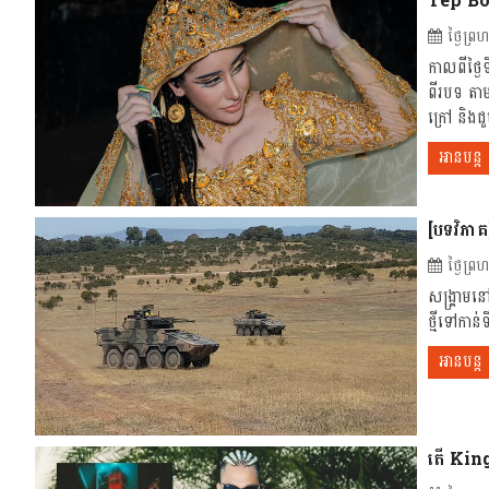
Tep Bop
ថ្ងៃព្
កាលពីថ្ងៃ
ពីរបទ តា
ក្រៅ និងជួ
អានបន្ត
[បទវិភាគ]
ថ្ងៃព្
សង្គ្រាម​ន
ថ្មីទៅកាន
អានបន្ត
តើ Kin