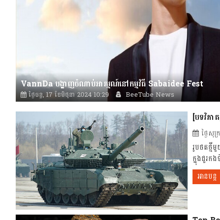
VannDa បង្ហាញចំណាប់អារម្មណ៍នៅកម្មវិធី Sabaidee Fest
ថ្ងៃចន្ទ, 17 ខែមិថុនា 2024 10:29
BeeTube News
[បទវិភាគ]
ថ្ងៃសុ
រូបថត​ថ្មី
ក្នុងជួរក
អានបន្ត