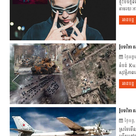
ផ្ទុះបទថ
តាមរយៈកា
អានបន្ត
[បទវិភាគ]
ថ្ងៃអង
តំបន់ Kur
សុវត្ថិភា
អានបន្ត
[បទវិភាគ
ថ្ងៃចន
ស្រមៃមើល